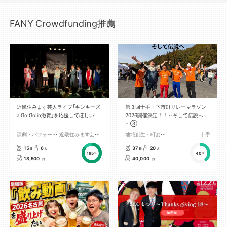
FANY Crowdfunding推薦
近畿住みます芸人ライブ「キンキーズ
第３回十手・下市町リレーマラソン
a Go!Go!in滋賀」を応援してほしい!
2026開催決定！！～そして伝説へ...
～③
演劇・パフォーマンス
近畿住みます芸人マネージャー
地域創生・町おこし
十手
15
6
37
20
日
人
日
人
185
40
%
%
18,500
40,000
円
円