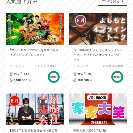
人気急上昇中
すべて見る
「マンゲキカップ2026」を最高に盛り
【2026年8月】『よしもとオンライント
上げるグッズプロジェクト！
ーク』～芸人たちとオンラインで語ろ
う～
チャレンジ
よしもと漫才劇場／森ノ宮よしもと漫才劇場
チャレンジ
＃吉本自宅劇場
21
943
22
55
日
人
日
人
15103
2635
%
%
1,510,300
263,500
円
円
【2026年8月】吉村派遣会社〜破天荒
家家大笑～2026年8月編～