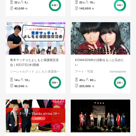
22
5
22
16
日
人
日
人
420
145
%
%
42,000
145,000
円
円
青木マッチョとよしもと保護猫交流
KOMAGOMEの活動をもっと広めた
会｜8月27日(木)開催
い
ソーシャルグッド
よしもと保護猫プロジェクト
アート・写真
komagome
14
10
45
60
日
人
日
人
500
220
%
%
50,000
220,000
円
円