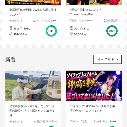
劇場版『飲み動画』2026名古屋を開催
【愛知公演】ぎおんまつり～
したい！
Thanksgiving18～
チャレンジ
はっちゃんねるひみつの部屋
演劇・パフォーマンス
【公式】祇園
38
209
20
51
日
人
日
人
111
505
%
%
990,100
50,500
円
円
新着
すべて見る
児童養護施設へお米を。そして、全
ソイファブ1stアルバム「誇り高き事
国の施設へ準甘を届けたい！26年8
実」近づいてまいりました！
月
チャレンジ
次長課長 河本準一
アート・写真
Soul InFight Brothers