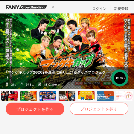
ログイン
新規登録
「マンゲキカップ2026」を最高に盛り上げるグッズプロジェク
ト！
15103
%
21
943
1,510,300
日
人
円
プロジェクトを探す
プロジェクトを作る