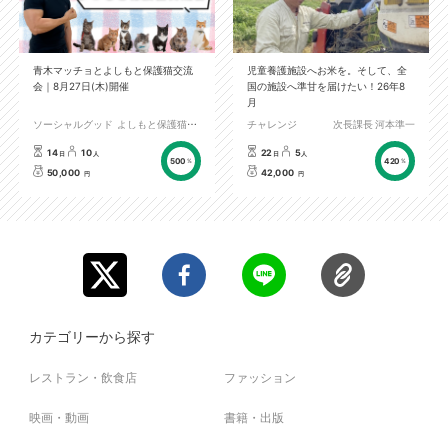
青木マッチョとよしもと保護猫交流
児童養護施設へお米を。そして、全
会｜8月27日(木)開催
国の施設へ準甘を届けたい！26年8
月
ソーシャルグッド
よしもと保護猫プロジェクト
チャレンジ
次長課長 河本準一
14
10
22
5
日
人
日
人
500
420
%
%
50,000
42,000
円
円
カテゴリーから探す
レストラン・飲食店
ファッション
映画・動画
書籍・出版