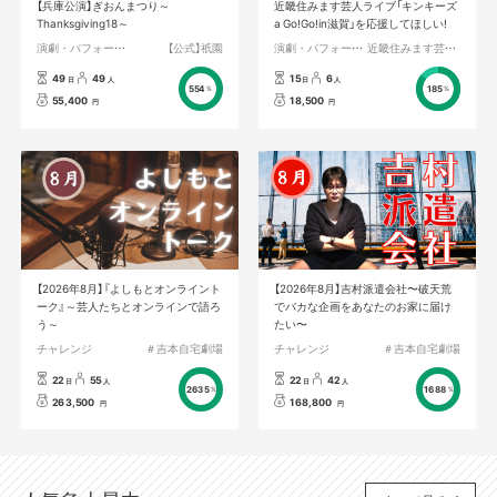
【兵庫公演】ぎおんまつり～
近畿住みます芸人ライブ「キンキーズ
Thanksgiving18～
a Go!Go!in滋賀」を応援してほしい!
演劇・パフォーマンス
【公式】祇園
演劇・パフォーマンス
近畿住みます芸人マネージャー
49
49
15
6
日
人
日
人
554
185
%
%
55,400
18,500
円
円
【2026年8月】『よしもとオンライント
【2026年8月】吉村派遣会社〜破天荒
ーク』～芸人たちとオンラインで語ろ
でバカな企画をあなたのお家に届け
う～
たい〜
チャレンジ
＃吉本自宅劇場
チャレンジ
＃吉本自宅劇場
22
55
22
42
日
人
日
人
2635
1688
%
%
263,500
168,800
円
円