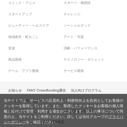
コミック・アニメ
スポーツ・格闘技
スタートアップ
チャレンジ
ビューティー・ヘルスケア
ソーシャルグッド
地域創生・町おこし
アート・写真
音楽
演劇・パフォーマンス
商品開発
テクノロジー・ガジェット
ゲーム・アプリ開発
サービス開発
お知らせ
FANY Crowdfunding通信
法人向けプログラム
当サイトでは、サービスの品質向上・利便性向上を目的としてお客様の
よくある質問
お問い合わせ
クッキーを取得しています。また、取得したクッキーをお客様の個人情
利用規約
プライバシーポリシー
特定商取引法に基づく表記
報と紐付けて管理・利用する場合がございます。以上の事項について同
意の上、当サイトをご利用ください。詳しくは当社グループの
プライバ
マニュアル
反社会的勢力排除宣言
シーポリシー
をご確認ください。