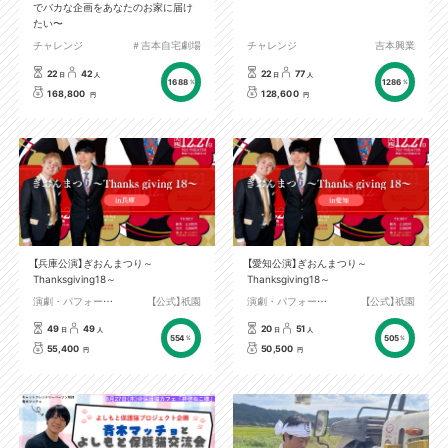
でバカな企画をあなたのお家に届け
たい〜
チャレンジ
＃吉本自宅劇場
チャレンジ
吉本興業
22
42
22
77
日
人
日
人
1688
1286
%
%
168,800
128,600
円
円
【兵庫公演】ぎおんまつり～
【愛知公演】ぎおんまつり～
Thanksgiving18～
Thanksgiving18～
演劇・パフォーマンス
【公式】祇園
演劇・パフォーマンス
【公式】祇園
49
49
20
51
日
人
日
人
554
505
%
%
55,400
50,500
円
円