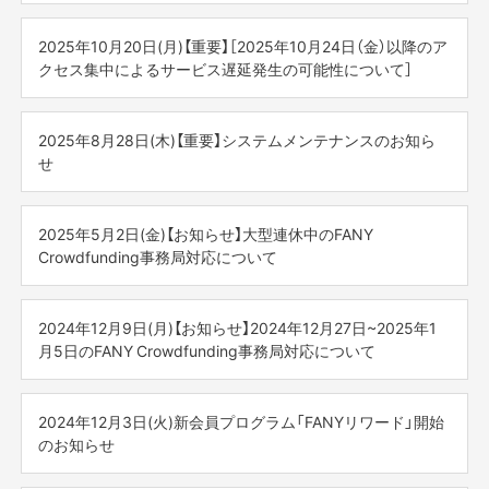
■プロジェクトや追加リターン等の審査、承認関連に関して
す）
お客様各位
2025年12月19日(金)午後12時以降にいただいたものは、
◆サービス停止日時
ご不便をお掛け致しますが、何卒ご理解の程よろしくお願
2026年1月5日(月)以降に順次対応させていただきます。
2025年10月20日(月)【重要】［2025年10月24日（金）以降のア
2025年12月3日（水） 10:00AM～11:00AM
期間中にプロジェクトをご支援いただいたプレミアムメン
平素より『FANY ID』ならびに各FANYサービスをご利用いた
いいたします。
クセス集中によるサービス遅延発生の可能性について］
※状況により前後する可能性がございます。ご了承くださ
バーの皆様には、通常の5倍のFUNを付与いたします。
だき、誠にありがとうございます。
-------------------
［例］
い。
さらに支援時のシステム手数料も無料になります。
この度、新規サービスの開始に伴い、2025年10月31日（金）
[お問い合わせについて]
・12月19日(金)11時にプロジェクト申請をした場合、12月
お客様各位
全力で推しをサポートしながら、お得にFUNもゲットでき
以降、各サービスへのアクセスが集中し、お客様に以下の
・システムや決済に関してのお問い合わせ
25日(木)中に審査実施
お客様へはご迷惑をお掛けし誠に恐れ入りますが、上記時
2025年8月28日(木)【重要】システムメンテナンスのお知ら
る大チャンスです！
影響が出る可能性がございます。
⇒
https://cf.fany.lol/inquiries
平素より『FANY ID』ならびに各FANYサービスをご利用いた
・12月19日(金)16時にプロジェクト申請をした場合、1月5
間帯を避けてご利用をお願いいたします。
せ
だき、誠にありがとうございます。
日(月)以降に順次審査
何卒よろしくお願い申し上げます。
事前にFANY IDログインもしくは新規登録を推奨いたしま
・ 支援したプロジェクトやリターン詳細についてのお問い
また、FANY5周年を機に「あなたの好きな芸人と実現したい
この度、新規サービスの開始に伴い、2025年10月24日（金）
いつも「FANY Crowdfunding」をご利用いただき、誠にあり
す。
合わせ
※プロジェクト内容によっては上記スケジュールに沿えない
企画」も募集中です！
以降、各サービスへのアクセスが集中し、お客様に以下の
がとうございます。
2025年5月2日(金)【お知らせ】大型連休中のFANY
⇒
https://cf.fany.lol/faq_categories/1#17
場合もございます。予めご了承ください。
ぜひお気軽にご回答ください。
影響が出る可能性がございます。
【発生する可能性のある事象】
この度『FANY ID』のメンテナンスに伴い、下記時間帯におい
Crowdfunding事務局対応について
FANY IDの会員登録・ログインにおいて
※休止期間中に多くのお問い合わせをいただく可能性がござ
■お問合わせについて
てサービスの利用を停止させていただくこととなりまし
事前にFANY IDログインもしくは新規登録を推奨いたしま
▼回答フォームはこちら（5月10日まで）
接続しづらい、または動作が遅くなる可能性がございま
います為、お戻しに通常よりお時間をいただく場合がござ
2025年12月27日(土)以降にいただいたものは、2026年1月5
た。
<大型連休の事務局営業日について>
す。
https://form.run/@fanycf-questionnaire
す。
います。
日(月)以降に順次対応させていただきます。
大型連休に伴うFANY Crowdfunding事務局運営日について
2024年12月9日(月)【お知らせ】2024年12月27日~2025年1
◆サービス停止日時
【発生する可能性のある事象】
ご案内をさせていただきます。
月5日のFANY Crowdfunding事務局対応について
［本特典の詳細・注意事項］
【アクセス集中が予想される期間】
［各種お問い合わせ先］
2025年9月11日(木) AM0:00～AM4:00 (9月10日（水）
FANY IDの会員登録・ログインにおいて
※キャンペーン終了時点（5月10日）で「FANYプレミアムメン
2025年10月31日（金）以降、アクセス状況に応じて
・システムや決済に関してのお問い合わせ
24:00～)
接続しづらい、または動作が遅くなる可能性がございま
◇休業日
<2024年-2025年>
バー」の方が対象です。ご支援後のご入会でも対象となりま
⇒
https://cf.fany.lol/inquiries
※状況により前後する可能性がございます。ご了承くださ
す。
2025年5月3日(土)～2025年5月6日(火)
何卒ご理解いただけますようお願い申し上げます。
年末年始に伴うFANY Crowdfunding の運営日についてご案
2024年12月3日(火)新会員プログラム「FANYリワード」開始
すが、終了前に解約された場合は無効となります。
・ 支援したプロジェクトやリターン詳細についてのお問い
い。
内させていただきます。
のお知らせ
※キャンペーン分のFUN（4倍分）は、キャンペーン終了後に
【アクセス集中が予想される期間】
合わせ
お客様へはご迷惑をおかけし誠に恐れ入りますが、上記時
休暇中に多くのお問い合わせ等をいただく可能性もござい
付与いたします。
2025年10月24日（金） 12:00以降、アクセス状況に応じて
⇒
https://cf.fany.lol/faq_categories/1#17
間帯を避けてご利用をお願いいたします。
■対応休止期間
ますので、