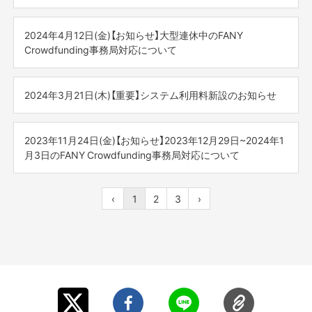
サービスの利用を停止させていただくこととなりました。
◆サービス停止日時
合わせ
また、免除される支援件数の制限はございません。
2024年6月20日(木) 0:00AM～3:00AM (6月19日（水）
いつも「FANY Crowdfunding」をご利用いただき、誠にあり
2024年10月31日(木) 22:00～2024年11月1日(金) 0:00
⇒
https://cf.fany.lol/faq_categories/1#17
24:00～)
がとうございます。
<適用日>
2024年4月12日(金)【お知らせ】大型連休中のFANY
(10月31日(木) 24:00)
※状況により前後する可能性がございます。ご了承くださ
◆メンテナンス内容
※休止期間中に多くのお問い合わせをいただく可能性がござ
先日掲載いたしましたシステム利用料新設にあたりまして
2024年11月1日(金)0時のご注文より適用とさせていただ
Crowdfunding事務局対応について
※状況により前後する可能性がございます。ご了承くださ
い。
[3Dセキュア導入]
います為、お戻しに通常よりお時間をいただく場合がござ
の、適用日時詳細をご案内申し上げます。
きます。
い。
お客様に安全にご支援をいただくため、不正利用を未然
います。
<大型連休の事務局営業日について>
お客様へはご迷惑をおかけし誠に恐れ入りますが、上記時
防止する
<適用日>
大型連休に伴うFANY Crowdfunding事務局運営日について
間帯を避けてご利用をお願いいたします。
2024年3月21日(木)【重要】システム利用料新設のお知らせ
お客様へはご迷惑をおかけし誠に恐れ入りますが、上記時
本人確認サービス(3Dセキュア)を導入いたします。
- - - - - - -
2024年5月30日(木)午前4時のご注文より、新設の手数料
今後も、皆様にご満足いただけるサービスの向上に努めて
ご案内をさせていただきます。
何卒よろしくお願い申し上げます。
間帯を避けてご利用をお願いいたします。
2025年1月6日(月)10:00より平常通り運営いたします。
（198円税込）が適用されます。
まいりますので、
いつも「FANY Crowdfunding」をご利用いただき、誠にあり
何卒よろしくお願い申し上げます。
平常営業時間 10:00~18:00 (土日祝日・年末年始を除く)
引き続きご愛顧のほどよろしくお願い申し上げます。
◇休業日
がとうございます。
今後もより一層のサービス向上とご利用者様への利便性提
2023年11月24日(金)【お知らせ】2023年12月29日~2024年1
2024年4月27日(土)～2024年5月6日(月)
[システム利用料の設定]
このたび、2024年5月より、下記のとおりシステム利用料
FANY Crowdfunding事務局
ご不便をお掛け致しますが、何卒ご理解の程よろしくお願
供に努めてまいりますので、
月3日のFANY Crowdfunding事務局対応について
FANY Crowdfunding事務局
2024年5月30日(木)午前4時のご注文より
を新たに設定致しますことをご案内申し上げます。
い申し上げます。
何卒ご理解賜りますようお願い申し上げますと共に、引き
◇プロジェクトの審査/追加リターン等の審査・承認関連/お
新設の手数料（198円税込）が適用されます。
<2023年-2024年>
続きご愛顧賜りますようお願い申し上げます。
問い合わせ等に関して
<新設日>
年末年始に伴うFANY Crowdfunding のお問い合わせの運営
‹
1
2
3
›
2024年5月7日(火) 10:00以降に順次確認をさせていただ
2024年5月
日についてご案内させていただきます。
きます。
FANY Crowdfunding事務局
◆サービス停止日時
<新設するシステム利用料>
休暇中に多くのプロジェクトの申請やお問い合わせ等を
2024年5月30日(木) 0:00AM～4:00AM (5月29日(水)
■対応休止期間
FANY Crowdfundingでの1回の支援ごとに、支援金額とあ
いただく可能性もございますので、
24:00～)
2023年12月29日(金)~2024年1月3日(水)
わせて198円（税込）のシステム利用料をお支払いいただきま
お戻しに通常よりお時間をいただく場合がございますこ
※状況により前後する可能性がございます。ご了承くださ
す。
とを予めご了承下さい。
い。
■プロジェクトや追加リターン等の審査、承認関連、お問合
<導入の背景>
わせ等に関して
※2024年5月7日(火)10:00より平常通り営業いたします。