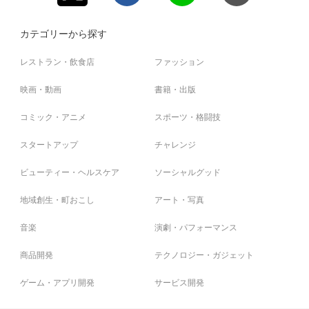
昨今サービス提供に伴う負担の増加に伴い、より持続可
2023年12月22日(金)12時以降にいただいたものは、2024年
ご不便をお掛け致しますが、何卒ご理解の程よろしくお願
能かつ安定した形で、安心・安全なクラウドファンディン
1月4日(木)以降に順次対応させていただきます。
お客様へはご迷惑をおかけし誠に恐れ入りますが、上記時
いいたします。
グ体験をご提供できるよう、利用料を設定させていただく
カテゴリーから探す
間帯を避けてご利用をお願いいたします。
ことになりました。
[プロジェクトや追加リターン等の審査について]
-------------------
何卒よろしくお願い申し上げます。
(例)・12月22日(金)12時にプロジェクト申請をした場合、12
レストラン・飲食店
ファッション
[お問い合わせについて]
※利用料新設に関する具体的な日時や詳細につきましては追
月28日(木)までに審査実施
・システムや決済に関してのお問い合わせ
ってお知らせを差し上げます。
映画・動画
・12月22日(金)16時にプロジェクト申請をした場合、1
書籍・出版
⇒ https://cf.fany.lol/inquiries
FANY Crowdfunding事務局
月4日(木)以降に順次審査
・ 支援したプロジェクトやリターン詳細についてのお問い
コミック・アニメ
スポーツ・格闘技
※プロジェクト内容によっては上記スケジュールに沿えない
合わせ
今後もより一層のサービス向上とご利用者様への利便性提
場合もございます。予めご了承ください。
⇒ https://cf.fany.lol/faq_categories/1#17
供に努めてまいりますので、
スタートアップ
チャレンジ
何卒ご理解賜りますようお願い申し上げますと共に、引き
※休止期間中に多くのお問い合わせをいただく可能性がござ
[お問い合わせについて]
続きご愛顧賜りますようお願い申し上げます。
ビューティー・ヘルスケア
ソーシャルグッド
います為、お戻しに通常よりお時間をいただく場合がござ
・システムや決済に関してのお問い合わせ
います。
⇒ https://cf.fany.lol/inquiries
地域創生・町おこし
アート・写真
・ 支援したプロジェクトやリターン詳細についてのお問い
合わせ
音楽
演劇・パフォーマンス
⇒ https://cf.fany.lol/faq_categories/1#17
※休止期間中に多くのお問い合わせをいただく可能性がござ
商品開発
テクノロジー・ガジェット
います為、お戻しに通常よりお時間をいただく場合がござ
います。
ゲーム・アプリ開発
サービス開発
- - - - - - -