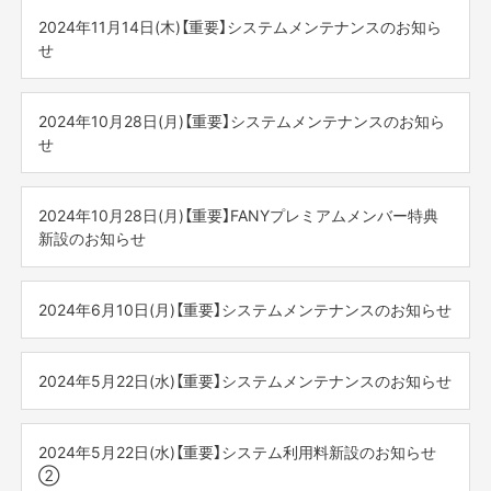
平素よりFANYサービスをご利用いただき、ありがとうござ
※本キャンペーンは、予告なく変更、中断、または中止され
2024年12月27日(金)～2025年1月5日(日)
お戻しに通常よりお時間をいただく場合がございますこと
何卒ご理解いただけますようお願い申し上げます。
※休止期間中に多くのお問い合わせをいただく可能性がござ
います。
何卒よろしくお願い申し上げます。
る場合がございます。
2024年11月14日(木)【重要】システムメンテナンスのお知ら
を予めご了承下さい。
います為、お戻しに通常よりお時間をいただく場合がござ
せ
■プロジェクトや追加リターン等の審査、承認関連に関して
この度、皆様にFANYサービスをもっと楽しんでいただくた
※2025年5月7日(水)10:00より平常通り営業いたします。
います。
2024年12月20日(金)午後12時以降にいただいたものは、
めの、新しい会員プログラム「FANYリワード」が2024年12
いつも「FANY Crowdfunding」をご利用いただき、誠にあり
2024年1月6日(月)以降に順次対応させていただきます。
- - - - - - -
月3日（火）よりスタートいたします。
ご不便をお掛け致しますが、何卒ご理解の程よろしくお願
がとうございます。
2024年10月28日(月)【重要】システムメンテナンスのお知ら
2026年1月5日(月)10:00より平常通り運営いたします。
いいたします。
［例］
この度システムメンテナンスに伴い、下記時間帯において
せ
「FANYリワード」とは、チケットの購入やファンクラブ加入
平常営業時間 10:00~18:00 (土日祝日・年末年始を除く)
-------------------
・12月20日(金)11時にプロジェクト申請をした場合、12月
サービスの利用を停止させていただくこととなりました。
など、FANYサービスの体験に応じてFUN(ファン)がたま
[お問い合わせについて]
26日(木)中に審査実施
いつも「FANY Crowdfunding」をご利用いただき、誠にあり
ご不便をお掛け致しますが、何卒ご理解の程よろしくお願
り、ステージランクがUPするプログラムです。
◆サービス停止日時
・システムや決済に関してのお問い合わせ
・12月20日(金)16時にプロジェクト申請をした場合、1月6
がとうございます。
い申し上げます。
ステージランクは4段階。そのステージランクに応じた“こ
2024年10月28日(月)【重要】FANYプレミアムメンバー特典
2024年11月18日（月） 3:00AM～7:00AM
⇒ https://cf.fany.lol/inquiries
日(月)以降に順次審査
この度システムメンテナンスに伴い、下記時間帯において
こだけのスペシャルな特典”を獲得できます。
新設のお知らせ
※状況により前後する可能性がございます。ご了承くださ
・ 支援したプロジェクトやリターン詳細についてのお問い
サービスの利用を停止させていただくこととなりました。
※プロジェクト内容によっては上記スケジュールに沿えない
い。
合わせ
ぜひこの機会にFANYリワードをご利用ください。
いつも「FANY Crowdfunding」をご利用いただき、誠にあり
場合もございます。予めご了承ください。
⇒ https://cf.fany.lol/faq_categories/1#17
◆メンテナンス内容
がとうございます。
お客様へはご迷惑をお掛けし誠に恐れ入りますが、上記時
2024年6月10日(月)【重要】システムメンテナンスのお知らせ
詳細はこちら
※休止期間中に多くのお問い合わせをいただく可能性がござ
[FANYプレミアムメンバー特典新設]
■お問合わせについて
このたび、2024年11月より、下記のとおりFANYプレミア
間帯を避けてご利用をお願いいたします。
https://rewards.fany.lol/
います為、お戻しに通常よりお時間をいただく場合がござ
FANYプレミアムメンバー限定でクラウドファンディング
2024年12月27日(金)以降にいただいたものは、2025年1月6
ムメンバー特典を新たに設定いたしますことをご案内申し
いつも「FANY Crowdfunding」をご利用いただき、誠にあり
何卒よろしくお願い申し上げます。
※ご利用にはFANY ID の登録及びFANYアプリが必要です。
います。
のご支援にかかるシステム利用料（ご支援1件あたり198円税
日(月)以降に順次対応させていただきます。
上げます。
がとうございます。
2024年5月22日(水)【重要】システムメンテナンスのお知らせ
込）が免除となります。
FANY Crowdfunding事務局
この度『FANY ID』のメンテナンスに伴い、下記時間帯におい
これにより、プレミアムメンバーのお客様は、2024年11
［各種お問い合わせ先］
<内容>
てサービスの利用を停止させていただくこととなりまし
いつも「FANY Crowdfunding」をご利用いただき、誠にあり
月1日(金) 0時以降のご注文からシステム利用料が発生しま
・システムや決済に関してのお問い合わせ
FANYプレミアムメンバー限定でクラウドファンディング
た。
がとうございます。
2024年5月22日(水)【重要】システム利用料新設のお知らせ
せん。
⇒
https://cf.fany.lol/inquiries
のご支援にかかるシステム利用料（ご支援1件あたり198円税
この度システムメンテナンスに伴い、下記時間帯において
②
・ 支援したプロジェクトやリターン詳細についてのお問い
込）が免除となります。
◆サービス停止日時