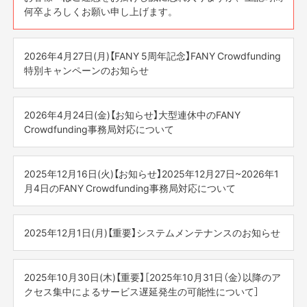
何卒よろしくお願い申し上げます。
2026年4月27日(月)【FANY 5周年記念】FANY Crowdfunding
特別キャンペーンのお知らせ
平素よりFANYサービスをご利用いただき、誠にありがとう
ございます。
2026年4月24日(金)【お知らせ】大型連休中のFANY
Crowdfunding事務局対応について
おかげさまでFANYは、2026年4月26日をもちまして5周年
を迎えました。
<大型連休の事務局営業日について>
皆様へ5年分の感謝を込めて、現在さまざまなキャンペーン
大型連休に伴うFANY Crowdfunding事務局運営日について
2025年12月16日(火)【お知らせ】2025年12月27日~2026年1
を実施しております。
ご案内をさせていただきます。
月4日のFANY Crowdfunding事務局対応について
◇休業日
▼5周年キャンペーンの詳細はこちら
<2025年-2026年>
2026年5月2日（土） ～ 2026年5月6日（水・祝）
https://fany.lol/campaign
年末年始に伴うFANY Crowdfunding の運営日についてご案
2025年12月1日(月)【重要】システムメンテナンスのお知らせ
内させていただきます。
休暇中に多くのお問い合わせ等をいただく可能性もござい
そして、FANY Crowdfundingからは
いつも「FANY Crowdfunding」をご利用いただき、誠にあり
ますので、
■対応休止期間
Wでお得な「FUN5倍」＆「手数料無料」の特大チャンスをお届
がとうございます。
お戻しに通常よりお時間をいただく場合がございますこと
2025年10月30日(木)【重要】［2025年10月31日（金）以降のア
2025年12月27日(土)～2026年1月4日(日)
けします！
この度システムメンテナンスに伴い、下記時間帯において
を予めご了承下さい。
クセス集中によるサービス遅延発生の可能性について］
（※FANYプレミアムメンバー限定のキャンペーンとなりま
サービスの利用を停止させていただくこととなりました。
※2026年5月7日(木)10:00より平常通り営業いたします。