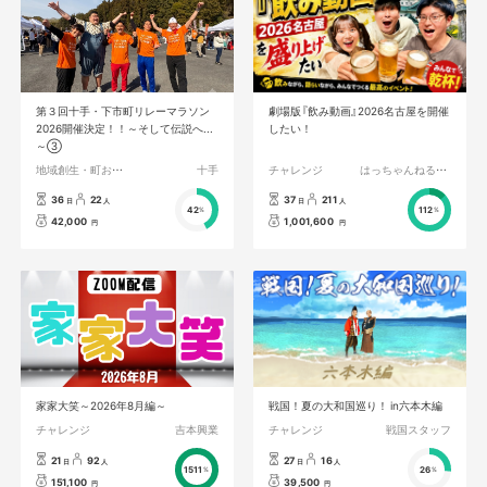
第３回十手・下市町リレーマラソン
劇場版『飲み動画』2026名古屋を開催
2026開催決定！！～そして伝説へ...
したい！
～③
地域創生・町おこし
十手
チャレンジ
はっちゃんねるひみつの部屋
36
22
37
211
日
人
日
人
42
112
%
%
42,000
1,001,600
円
円
家家大笑～2026年8月編～
戦国！夏の大和国巡り！ in六本木編
チャレンジ
吉本興業
チャレンジ
戦国スタッフ
21
92
27
16
日
人
日
人
1511
26
%
%
151,100
39,500
円
円