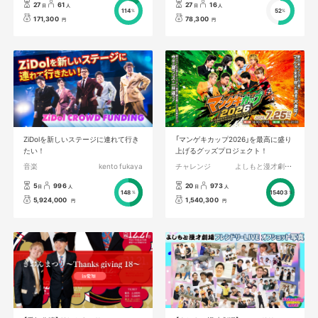
27
61
27
16
日
人
日
人
114
52
%
%
171,300
78,300
円
円
ZiDolを新しいステージに連れて行き
「マンゲキカップ2026」を最高に盛り
たい！
上げるグッズプロジェクト！
音楽
kento fukaya
チャレンジ
よしもと漫才劇場／森ノ宮よしもと漫才劇場
5
996
20
973
日
人
日
人
148
15403
%
%
5,924,000
1,540,300
円
円