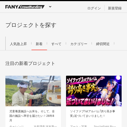
ログイン
新規登録
プロジェクトを探す
人気急上昇
新着
すべて
カテゴリー
締切間近
注目の新着プロジェクト
児童養護施設へお米を。そして、全
ソイファブ1stアルバム「誇り高き事
国の施設へ準甘を届けたい！26年8
実」近づいてまいりました！
月
チャレンジ
次長課長 河本準一
アート・写真
Soul InFight Brothers