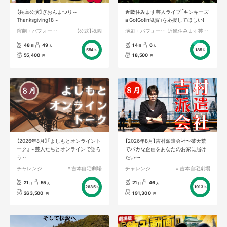
【兵庫公演】ぎおんまつり～
近畿住みます芸人ライブ「キンキーズ
Thanksgiving18～
a Go!Go!in滋賀」を応援してほしい!
演劇・パフォーマンス
【公式】祇園
演劇・パフォーマンス
近畿住みます芸人マネージャー
48
49
14
6
日
人
日
人
554
185
%
%
55,400
18,500
円
円
【2026年8月】『よしもとオンライント
【2026年8月】吉村派遣会社〜破天荒
ーク』～芸人たちとオンラインで語ろ
でバカな企画をあなたのお家に届け
う～
たい〜
チャレンジ
＃吉本自宅劇場
チャレンジ
＃吉本自宅劇場
21
55
21
46
日
人
日
人
2635
1913
%
%
263,500
191,300
円
円