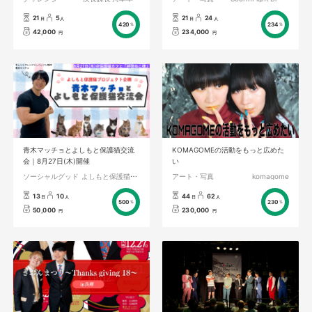
21
5
21
24
日
人
日
人
420
234
%
%
42,000
234,000
円
円
青木マッチョとよしもと保護猫交流
KOMAGOMEの活動をもっと広めた
会｜8月27日(木)開催
い
ソーシャルグッド
よしもと保護猫プロジェクト
アート・写真
komagome
13
10
44
62
日
人
日
人
500
230
%
%
50,000
230,000
円
円