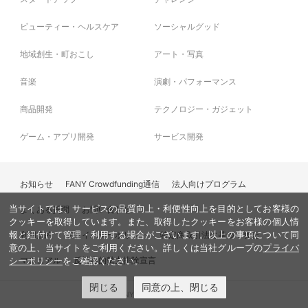
ビューティー・ヘルスケア
ソーシャルグッド
地域創生・町おこし
アート・写真
音楽
演劇・パフォーマンス
商品開発
テクノロジー・ガジェット
ゲーム・アプリ開発
サービス開発
お知らせ
FANY Crowdfunding通信
法人向けプログラム
当サイトでは、サービスの品質向上・利便性向上を目的としてお客様の
よくある質問
お問い合わせ
クッキーを取得しています。また、取得したクッキーをお客様の個人情
利用規約
プライバシーポリシー
特定商取引法に基づく表記
報と紐付けて管理・利用する場合がございます。以上の事項について同
意の上、当サイトをご利用ください。詳しくは当社グループの
プライバ
マニュアル
反社会的勢力排除宣言
シーポリシー
をご確認ください。
閉じる
同意の上、閉じる
© FANY, All Rights Reserved.