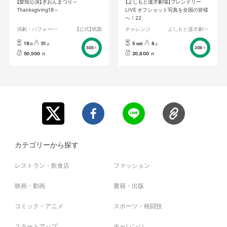
【愛知公演】ぎおんまつり～
【よしもと漫才劇場】フレンドリー
Thanksgiving18～
LIVE オフショット写真を全国の皆様
へ！22
演劇・パフォーマンス
【公式】祇園
チャレンジ
よしもと漫才劇場／森ノ宮よしもと漫才劇場
19
51
5
8
日
人
時間
人
505
208
%
%
50,500
20,800
円
円
カテゴリーから探す
レストラン・飲食店
ファッション
映画・動画
書籍・出版
コミック・アニメ
スポーツ・格闘技
スタートアップ
チャレンジ