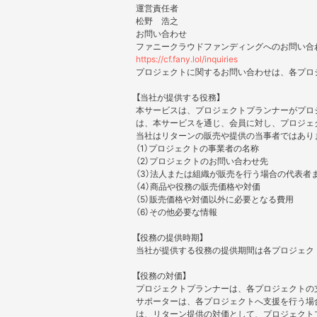
運営責任者
松野 浩之
お問い合わせ
ファニークラウドファンディングへのお問い合
https://cf.fany.lol/inquiries
プロジェクトに関するお問い合わせは、各プロ
【当社が提供する役務】
本サービスは、プロジェクトプランナーがプロ
は、本サービスを通じ、会員に対し、プロジェ
当社はリターンの販売や提供の当事者ではあり
（1）プロジェクトの事業者の名称
（2）プロジェクトのお問い合わせ先
（3）法人または組織が販売を行う場合の代表者
（4）商品や役務の販売価格や対価
（5）販売価格や対価以外に必要となる費用
（6）その他必要な情報
【役務の提供時期】
当社が提供する役務の提供期間は各プロジェク
【役務の対価】
プロジェクトプランナーは、各プロジェクトの
サポーターは、各プロジェクトへ支援を行う場合
は、リターン提供の対価として、プロジェクト