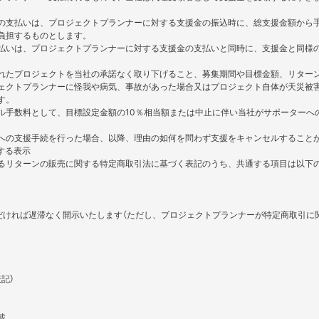
の支払いは、プロジェクトプランナーに対する支援金の振込時に、総支援金額から
負担するものとします。
払いは、プロジェクトプランナーに対する支援金の支払いと同時に、支援金と同様
れたプロジェクトを当社の承諾なく取り下げること、募集期間や目標金額、リター
ェクトプランナーに怪我や病気、事故があった場合又はプロジェクト自体が天災被
す。
ル手数料として、目標設定金額の10％相当額または中止に伴い当社がサポーターへ
への支援手続を行った場合、以降、理由の如何を問わず支援をキャンセルすること
する表示
るリターンの販売に関する特定商取引法に基づく表記のうち、共通する項目は以下
だければ遅滞なく開示いたします（ただし、プロジェクトプランナーが特定商取引に
記）
載