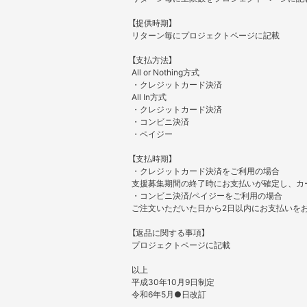
【提供時期】
リターン毎にプロジェクトページに記載
【支払方法】
All or Nothing方式
・クレジットカード決済
All In方式
・クレジットカード決済
・コンビニ決済
・ペイジー
【支払時期】
・クレジットカード決済をご利用の場合
支援募集期間の終了時にお支払いが確定し、カ
・コンビニ決済/ペイジーをご利用の場合
ご注文いただいた日から2日以内にお支払いを
【返品に関する事項】
プロジェクトページに記載
以上
平成30年10月9日制定
令和6年5月●日改訂