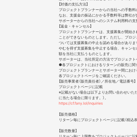
【対価の支払方法】
プロジェクトプランナーからの当社への手数料
なお、支援金の振込にかかる手数料等は弊社が
サポーターからの当社へのシステム利用料の支
【返金・キャンセル】
プロジェクトプランナーは、支援募集が開始さ
ことができないものとします。ただし、プロジ
ついては支援募集の中止を認める場合がありま
やむを得ず支援募集を中止する場合、キャンセ
額を当社に支払うものとします。
サポーターは、当社所定の方法でプロジェクト
●各プロジェクトにおけるリターンの販売に関
プロジェクトプランナーとサポーター間におけ
各プロジェクトページをご確認ください。
【販売事業者（販売責任者）／所在地／電話番号】
プロジェクトページに記載
※記載がない場合は以下よりお問い合わせいた
に当たる場合に限ります。）。
https://cf.fany.lol/inquiries
【販売価格】
リターン毎にプロジェクトページに記載（税込表
【販売数量】
リターン毎に上限数をプロジェクトページに記