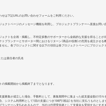
わせは下記URLのお問い合わせフォームをご利用ください。
ジェクトページのメッセージ機能を利用し、プロジェクトプランナーへ直接お問い
ジェクトを企画・掲載し、不特定多数のサポーターから金銭的な支援を得ることが
クトプランナーとサポーター間におけるリターン（商品や役務）の売買を成立させる
ません。各プロジェクトに関する以下の項目は各プロジェクトページにプロジェク
または責任者の氏名
トの掲載開始から掲載終了までとなります。
支援募集が成立した場合、手数料として、募集期間中に集まった総支援金額の15％
、システム利用料として1回の支援につき198円（税込）を当社に支払うものとし
プランナーへ支払われるもので、当社は代理受領者として支援金を受領するにすぎ