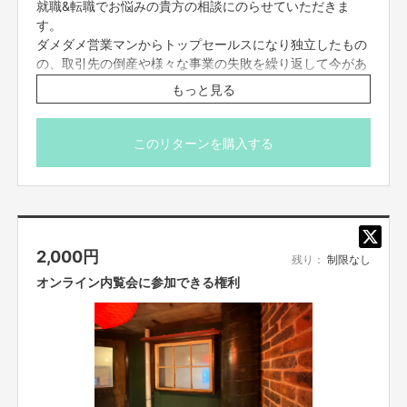
就職&転職でお悩みの貴方の相談にのらせていただきま
す。
2,000円のリターンのオンライン内覧会では、只石プロデューサーが自らコ
ダメダメ営業マンからトップセールスになり独立したもの
ンセプトやデザインのこだわりポイントを解説いたします。すぐには観に来
の、取引先の倒産や様々な事業の失敗を繰り返して今があ
れない遠方の方々もオンラインですので是非ご参加ください。申込者にはメ
ります。
もっと見る
ールにて限定URLをお伝えし、数日間はアーカイブでもご覧いただけるよう
そんな私がオンラインで1時間コンサルします。
にいたします。
一つ言えることは、信じればいつか報われる。
えんとつ町のプペルのストーリーのように、夢を叶えるた
このリターンを購入する
めのお手伝いをできる限りさせていただきます。一緒に挑
戦して夢を叶えましょう！
スケジュールはメールにて後日調整させてください。
2,000
円
残り：
制限なし
オンライン内覧会に参加できる権利
おわりに
映画「えんとつ町のプペル」が大ヒットし、この【頓堀宿泊室 TOMBORI
GUEST HOUSE】に、日本国内だけでなく、世界中からたくさんのプペルの
ファンが泊まりにくることがきっかけで、大阪の道頓堀や黒門市場、なんば
グランド花月も近いので、グルメ・お笑い・エンタメの街である「大阪」を
早く元気にできればと願っております。特に子供たちに夢や希望を与えるき