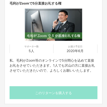
毛利がZoomで5分直接お礼する権
大阪の 毛利 英昭と申します。
本業で不動産会社を営むかたわら本業以外では、大阪を盛り
上げるためのエンターテイメントとして、西野亮廣さんや堀
江貴文さんなどの著名人の講演会を主催したり、
サポーター数
お届け予定日
5人
2020年6月
私、毛利がZoom等のオンラインで5分間心を込めて直接
お礼をさせていただきます。1人でも沢山の方に直接お礼
させていただきたいので、よろしくお願いいたします。
このリターンを購入する
大阪府トライアスロン協会の理事として、大阪城トライアスロン大会の立ち
上げから大会運営をしております。今年は5/24に開催予定でしたが、残念