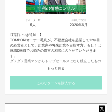
サポーター数
お届け予定日
5人
2020年6月
【好評につき追加！】
TOMBORIオーナー毛利が、不動産会社を起業して12年目
の経営者として、起業家や将来起業を目指す方、もしくは
就職&転職でお悩みの貴方の相談にのらせていただきま
す。
ダメダメ営業マンからトップセールスになり独立したもの
の、取引先の倒産や様々な事業の失敗を繰り返して今があ
もっと見る
ります。
今回のクラファンでもめちゃくちゃ勉強させていただいて
おります。
このリターンを購入する
そんな私がオンラインで1時間コンサルします。
一つ言えることは、信じればいつか報われる。
資金の使い方
えんとつ町のプペルのストーリーのように、夢を叶えるた
集めた資金は、プロモーション動画制作費、WEBページ制作費、内装工事
めのお手伝いをできる限りさせていただきます。一緒に挑
代の一部と民泊準備運営費及びクラウドファンディング手数料に充てさせて
戦して夢を叶えましょう！
いただきます。