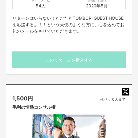
54人
2020年5月
リターンはいらない！ただただTOMBORI GUEST HOUSE
を応援するよ！！という天使のような方に、心を込めてお
礼のメールをさせていただきます。
このリターンを購入する
そして、この【頓堀宿泊室 TOMBORI GUEST HOUSE】で日本中、いや世界
中の人達をひとりでも多く笑顔にしたい。
大人も子供も家族や大切な人との思い出となる「奇跡の一夜」を過ごしても
1,500
円
らえたら幸いです。
残り：
0人まで
毛利の情熱コンサル権