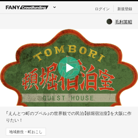
ログイン
新規登録
毛利英昭
「えんとつ町のプペル」の世界観での民泊【頓堀宿泊室】を大阪に作
りたい！
地域創生・町おこし