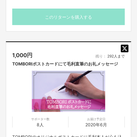
このリターンを購入する
私は、とにかく大阪・関西を盛り上げたい！大人も子供もワクワクできるも
のを作りたい！
コロナで失いつつある夢や希望を取り戻すためのきっかけ作りができればと
思っております。
そしてちょうど、キングコング西野亮廣さんの絵本「えんとつ町のプペル」
のストーリーが、青い空も輝く星も知らない町、見上げることもできない
町、夢を語れば笑われ、行動すれば叩かれ、でも信じればいつか必ず報われ
1,000
円
残り：
292人まで
るという話で、まさに今のエンタメを失ったこの時代に、大阪を早く立ち直
らせるための挑戦をしたいと思います。
TOMBORIポストカードにて毛利直筆のお礼メッセージ
サポーター数
お届け予定日
8人
2020年6月
TOMBORIのオリジナルポストカードに毛利本人が心を込