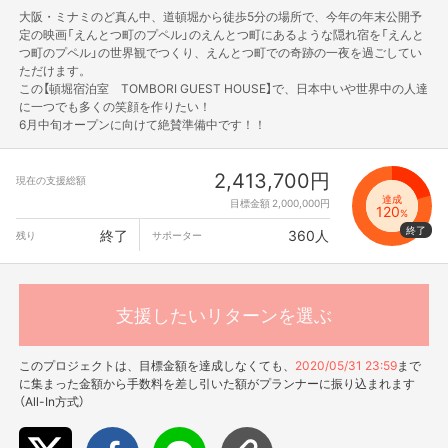
大阪・ミナミのど真ん中、道頓堀から徒歩5分の場所で、今年の年末公開予
定の映画「えんとつ町のプペル」のえんとつ町にあるような隠れ宿を「えんと
つ町のプペル」の世界観でつくり、えんとつ町での奇跡の一夜を過ごしてい
ただけます。
この【頓堀宿泊室 TOMBORI GUEST HOUSE】で、日本中いや世界中の人達
に一つでも多くの笑顔を作りたい！
6月中旬オープンに向けて絶賛準備中です！！
2,413,700円
現在の支援総額
達成
目標金額 2,000,000円
120
%
終了
360人
残り
サポーター
支援したいリターンを選ぶ
このプロジェクトは、目標金額を達成しなくても、
2020/05/31 23:59
まで
に集まった金額から手数料を差し引いた額がプランナーに振り込まれます
（All-In方式）