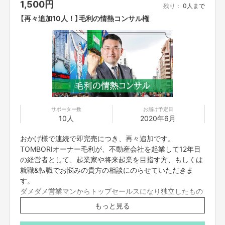
1,500
円
スケジュールはメールにて後日調整させてください。
残り：
0人まで
【再々追加10人！】毛利の情熱コンサル権
サポーター数
お届け予定日
10人
2020年6月
おかげ様で連続で即完売につき、再々追加です。
TOMBORIオーナー毛利が、不動産会社を起業して12年目
実現までの道のり
の経営者として、起業家や将来起業を目指す方、もしくは
今回は
株式会社NISHINO
様と、西野さん関連の個展やイベント、全国各地
就職&転職でお悩みの貴方の相談にのらせていただきま
のスナックCandy、エッフェル塔の光る絵本展や天才万博、ラオスの小学校
す。
などなどを手がける一級建築士の
只石快歩
氏のプロデュースにより、内装工
ダメダメ営業マンからトップセールスになり独立したもの
事はスケルトン状態から、3月中旬よりすでに着工しており、5月中に完成
の、取引先の倒産や様々な事業の失敗を繰り返して今があ
予定でしたが、コロナの影響もあり6月にずれ込みます。実際に宿泊いただ
もっと見る
ります。
けるグランドオープンは、7月あたりになります。詳細は分かり次第随時告
知させていただきます。
そんな私がオンラインで1時間コンサルします。