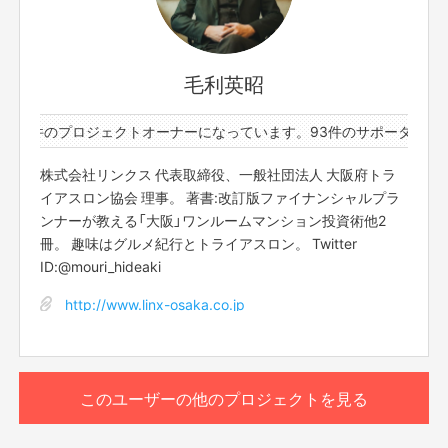
日時: 6/6(土) 21:00〜23:00
一番住まいに詳しい人と一番住まいから遠い人がやるスナ
ックです。先着5人限定のZoom 飲み会。今回のクラファ
毛利英昭
ンを振り返りがメインになると思います。乞うご期待くだ
さい。
と2件のプロジェクトオーナーになっています。
93件のサポーターと2
Zoom URLは後日ご連絡させていただきます。
株式会社リンクス 代表取締役、一般社団法人 大阪府トラ
イアスロン協会 理事。 著書:改訂版ファイナンシャルプラ
ンナーが教える「大阪」ワンルームマンション投資術他2
このリターンを購入する
冊。 趣味はグルメ紀行とトライアスロン。 Twitter
ID:@mouri_hideaki
http://www.linx-osaka.co.jp
このユーザーの他のプロジェクトを見る