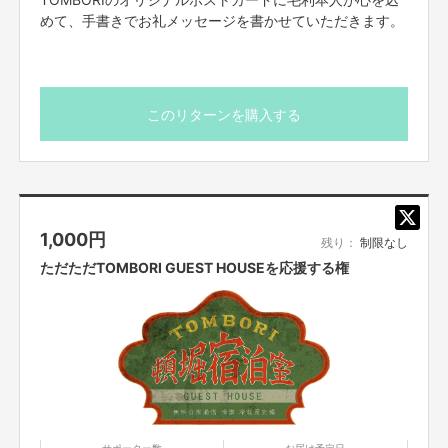
その西野さんの絵本「えんとつ町のプペル」が42万部を超え、
めて、手書きでお礼メッセージを書かせていただきます。
このリターンを購入する
舞台「えんとつ町のプペル」も大ヒットし、さらに今年の年末には映画「えん
とつ町のプペル」が公開されるということで、いよいよ「ディズニーを超え
る」という挑戦に、微力ながらもみんなで一緒に応援できたらと思っており
1,000
円
残り：
制限なし
ます。
ただただTOMBORI GUEST HOUSEを応援する権
サポーター数
お届け予定日