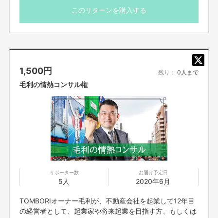
今回のクラウドファンディングでも大変多くの学びがあり
このリターンを購入する
ました。
私も挑戦する人を応援したい。
一つ言えることは、信じればいつか報われる。
えんとつ町のプペルのストーリーのように、夢を叶えるた
めのお手伝いをできる限りさせていただきます。一緒に挑
1,500
円
戦して夢を叶えましょう！
残り：
0人まで
スケジュールはメールにて後日調整させてください。
毛利の情熱コンサル権
サポーター数
お届け予定日
5人
2020年6月
TOMBORIオーナー毛利が、不動産会社を起業して12年目
の経営者として、起業家や将来起業を目指す方、もしくは