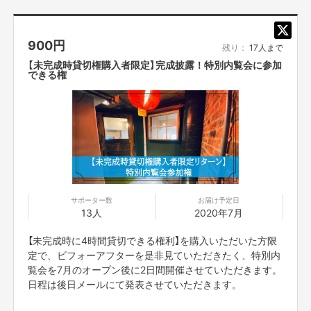
ながら延期になりました。一応秋口に開催に向けて準備は進めています。
900
円
残り：
17人まで
【未完成時貸切権購入者限定】完成披露！特別内覧会に参加
できる権
このプロジェクトでやりたいこと・やろうと思った理由
サポーター数
お届け予定日
13人
2020年7月
【未完成時に4時間貸切できる権利】を購入いただいた方限
定で、ビフォーアフターを是非見ていただきたく、特別内
覧会を7月のオープン後に2日間開催させていただきます。
日程は後日メールにて発表させていただきます。