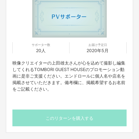
【お問合せ先】
お問い合わせは下記のURLのメッセージからご連絡ください。
https://cf.fany.lol/users/message/view/6274
【返品期限】
不良品、発送品間違いの場合は無料で交換させていただきます。到着日から
サポーター数
お届け予定日
20人
2020年5月
7日以内に上記問い合わせ先へご連絡ください。それ以上経過しますと返品
をお受け出来ない場合がございます。※サポーターのご都合によるキャンセ
ル・返品・交換はお受けできません。
映像クリエイターの上田雄太さんが心を込めて撮影し編集
してくれるTOMBORI GUEST HOUSEのプロモーション動
画に是非ご支援ください。エンドロールに個人名や店名を
【返品送料】
掲載させていただきます。備考欄に、掲載希望するお名前
不良品、発送商品間違いの場合、着払いにて対応いたします。
をご記載ください。
このリターンを購入する