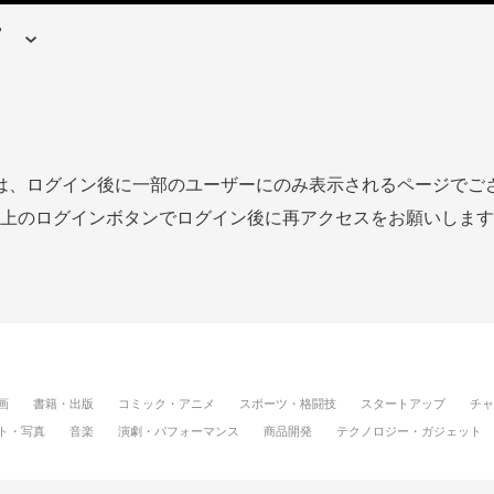
は、ログイン後に一部のユーザーにのみ表示されるページでご
上のログインボタンでログイン後に再アクセスをお願いします
画
書籍・出版
コミック・アニメ
スポーツ・格闘技
スタートアップ
チャ
ト・写真
音楽
演劇・パフォーマンス
商品開発
テクノロジー・ガジェット