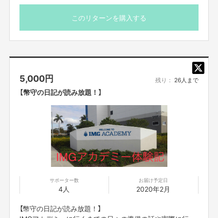
■リターンのお届け予定日は「2020年2月」となっておりま
【お問合せ先】
すが、厳密には「2020年2月」以降になります。
お問い合わせは下記のURLのメッセージからご連絡ください。
このリターンを購入する
https://cf.fany.lol/users/message/view/1676
【返品期限】
不良品、発送品間違いの場合は無料で交換させていただきます。到着日から
5,000
円
7日以内に上記問い合わせ先へご連絡ください。それ以上経過しますと返品
残り：
26人まで
をお受け出来ない場合がございます。※サポーターのご都合によるキャンセ
【幣守の日記が読み放題！】
ル・返品・交換はお受けできません。
【返品送料】
不良品、発送商品間違いの場合、着払いにて対応いたします。
サポーター数
お届け予定日
4人
2020年2月
【幣守の日記が読み放題！】