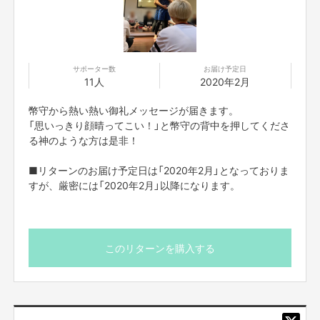
あの錦織圭選手など数多くのトップアスリートが青春時代を過ごした世界一
のスポーツの学校・トレーニング施設です。
夢を叶えるはじめの第一歩目として"IMGアカデミー"がどのような環境なの
か肌で感じにいきます。
サポーター数
お届け予定日
11人
2020年2月
幣守から熱い熱い御礼メッセージが届きます。
「思いっきり顔晴ってこい！」と幣守の背中を押してくださ
る神のような方は是非！
■リターンのお届け予定日は「2020年2月」となっておりま
すが、厳密には「2020年2月」以降になります。
このリターンを購入する