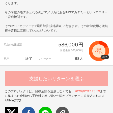
くります。
その学校のモデルとなるのがアメリカにあるIMGアカデミーというアスリー
ト育成機関です。
そのIMGアカデミーに1週間留学(現地調査)に行きます。その留学費用と渡航
費を皆様に支援していただきたいです。
586,000円
現在の支援総額
達成
目標金額 500,000円
117
%
終了
68人
残り
サポーター
支援したいリターンを選ぶ
このプロジェクトは、目標金額を達成しなくても、
2020/02/17 23:59
まで
に集まった金額から手数料を差し引いた額がプランナーに振り込まれます
（All-In方式）