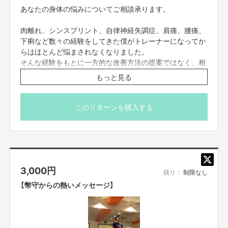
つまりスポーツに関連する仕事をする人です。
あなたの身体の悩みについてご相談承ります。
僕もそうですが、競技を引退しトレーナーとして支える側にまわりました。
肉離れ、シンスプリント、自律神経失調症、肩痛、腰痛、
トレーナー以外にも指導者、スポーツ栄養士やメンタルコーチ、組織のマネ
下痢など数々の経験をしてきた僕がトレーナーになってか
ージャー、などなどあげればキリがないほどスポーツに関わる人は多いで
す。
らはほとんど悩まされなくなりました。
そうしたヒトがいないと、スポーツをエンタメとして楽しむことができませ
そんな経験をもとに一方的な改善方法の提案ではなく、相
ん。
談になりながらあなたのからだに合った方法を一緒に探し
もっと見る
ていきます！
まとめると、
※メッセージでのやりとりを考えていますが、直接お会い
スポーツを愛する人がいる空間には
このリターンを購入する
「見る人」、「支える人」がいますが、
できる場合はお会いいたします。
その間には当然「する人」がいます。
つまりアスリートがいないと成り立たない。
だから、僕は見る人を感動させるアスリートを育てたいですし、そのアスリ
ートやスポーツをサポートできる環境・ヒトを提供できるようにしたい。
3,000
円
残り：
制限なし
その夢を叶えるためにアスリートを育成する
「学校」
を作り
【幣守からの熱いメッセージ】
ます！
そのモデルとなるのはアメリカの"IMGアカデミー"