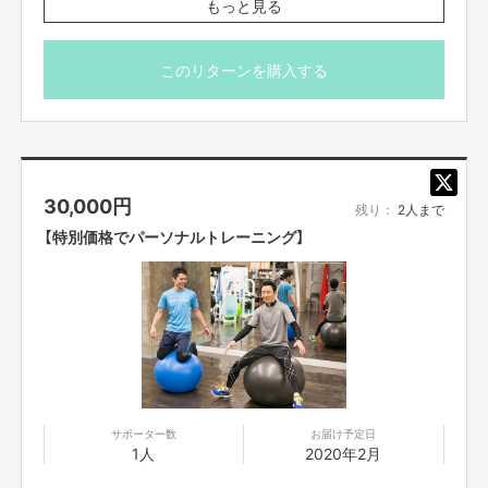
もっと見る
※トレーニングの提供は別のリターンになります。
※場所によっては別途交通費や宿泊費が必要になる場合が
あります。
このリターンを購入する
■リターンのお届け予定日は「2020年2月」となっておりま
すが、厳密には「2020年2月」以降になります。
30,000
円
残り：
2人まで
【特別価格でパーソナルトレーニング】
サポーター数
お届け予定日
1人
2020年2月