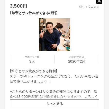
IMGアカデミーについての記事
3,500
円
残り：
0人まで
【幣守とサシ飲みができる権利】
最後に、
僕自身、まだトレーナーとして大きな実績もありませんし、
まだまだ何者でもない若造です。
一人では何もできないし、助けてもらわないと生きていけません。
これからトレーナーとして結果を残し、学校を作り、町を作り、最終的に経
済を回していける仕組みを作るまでの過程で何度も何度もつまづくと思いま
す。
サポーター数
お届け予定日
みっともない話ですが、そこで再び立ち上がる時にそばにいていただけると
3人
2020年2月
嬉しいです。
皆様がビックリするようなスポーツの世界を必ず作ります。
【幣守とサシ飲みができる権利】
温かいご支援よろしくお願いいたします。
スポーツやトレーニングの話だけでなく、たわいもない会
2019年12月20日
話で盛り上がりましょう！
※こちらのリターンはサシ飲みの権利になりますので、飲
【所在地】
食代（3,000円程度）は別途必要になりますので、よろしく
お取引において開示要求があった場合速やかにお答えさせて頂きます。
お願い致します。
もっと見る