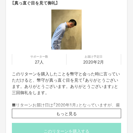
【真っ直ぐ目を見て御礼】
〜これまでの指導実績〜
中学野球(兵庫県代表選手)、高校野球(甲子園出場選手)、プロ野球選手
サポーター数
お届け予定日
他 ジュニアアーティスティックスイミング、陸上競技、サッカー、テニ
27人
2020年2月
ス、ラグビー、バスケット
このリターンを購入したことを幣守と会った時に言ってい
〜現在の活動〜
ただけると、幣守が真っ直ぐ目を見て「ありがとうござい
・球速アッププロジェクト
ます。ありがとうございます。ありがとうございます」と
・ひょうごジュニアスポーツアカデミー
三回御礼をします。
・ジムでのパーソナルトレーナーなど
■リターンお届け日は「2020年1月」となっていますが、厳
密には「2020年1月」以降になります。
もっと見る
僕が人生を賭けて成し遂げたいこと。
それはスポーツの町を作ることです。
このリターンを購入する