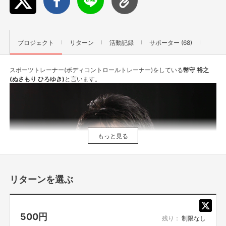
プロジェクト
リターン
活動記録
サポーター (68)
スポーツトレーナー(ボディコントロールトレーナー)をしている
幣守 裕之
(ぬさもり ひろゆき)
と言います。
もっと見る
リターンを選ぶ
500
円
残り：
制限なし