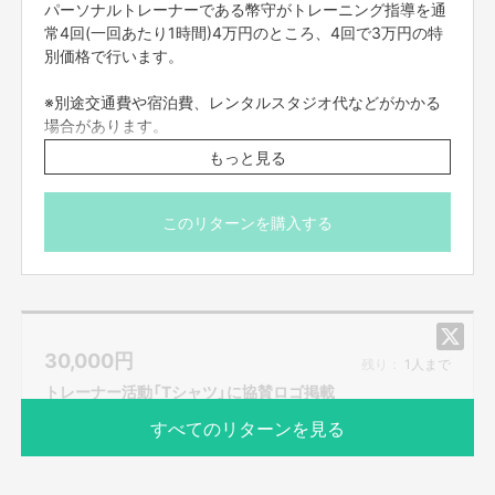
パーソナルトレーナーである幣守がトレーニング指導を通
常4回(一回あたり1時間)4万円のところ、4回で3万円の特
別価格で行います。
※別途交通費や宿泊費、レンタルスタジオ代などがかかる
場合があります。
もっと見る
■リターンのお届け予定日は「2020年2月」となっておりま
すが、厳密には「2020年2月」以降になります。
このリターンを購入する
30,000
円
残り：
1人まで
トレーナー活動「Tシャツ」に協賛ロゴ掲載
すべてのリターンを見る