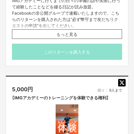
IMGアカデミーに行くまでの日々の準備の話や実際に行っ
て経験したことなどを綴る日記が読み放題。
Facebookの非公開グループで連載いたしますので、こち
らのリターンを購入された方は“必ず幣守まで友だちリク
エストの申請”を出してください。
申請の際メッセージがあると助かります。
もっと見る
スポーツ関係者におススメです。
このリターンを購入する
5,000
円
残り：
9人まで
【IMGアカデミーのトレーニングを体験できる権利】