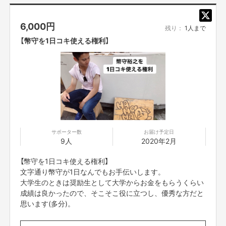
6,000
円
残り：
1人まで
【幣守を1日コキ使える権利】
サポーター数
お届け予定日
9人
2020年2月
【幣守を1日コキ使える権利】
文字通り幣守が1日なんでもお手伝いします。
大学生のときは奨励生として大学からお金をもらうくらい
成績は良かったので、そこそこ役に立つし、優秀な方だと
思います(多分)。
※公序良俗に反する行為は行えません。