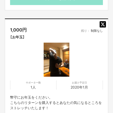
〜スポーツの町とは？〜
よく「スポーツの町(都市)○○」みたいなスタジアムや体育館などのハードが
あり、そのハードが本拠地のチームや球団あるいは競技がメジャーなコンテ
ンツとなっている行政があります。
もちろんそれはそれで地域を活性化させているのですが、スポーツやフィッ
1,000
円
残り：
制限なし
トネスの産業は、まだまだ日本は世界との差を感じます。
【お年玉】
一方で日本人、そしてスポーツトレーナーとして僕が感じたことは、2016
年のリオ五輪、2018年のサッカーワールドカップ、そして先のラグビーワ
ールドカップなど国をかけた戦いになると、多くの日本人がそれまで見向き
もしなかったスポーツに応援者として参加します。
この事実を知った瞬間、
僕はスポーツがこの世になければならないエンタメだと確信しました。
ただ、現実の問題としてイベントで一時的盛り上がりがあったとしても、文
化としてスポーツが根付かないのがまだまだ日本のスポーツ産業が他業界に
サポーター数
お届け予定日
1人
2020年1月
比べて小さい要因だと思います。
日常にスポーツが溶け込むには、単にスタジアムやアリーナなどのハコモノ
幣守にお年玉をください。
だけでなく、"空間"と"ヒト"が大切になってきます。
こちらのリターンを購入するとあなたの気になるところを
ストレッチいたします！
僕が思うスポーツが日常に溶け込む空間とは、