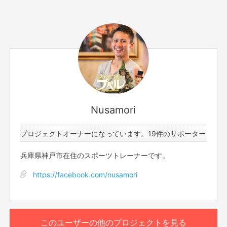
サポーター数
お届け予定日
0人
2020年4月
幣守がトレーナー活動時に着用いたします「Tシャツ」に協
賛ロゴを印刷いたします！
パーソナルトレーニングだけでなく、美容師向けグループ
Nusamori
トレーニング、かけっこ教室、野球教室などでも着用いた
しますので、露出度は高いです。
1件のプロジェクトオーナーになっています。
19件のサポーターと1件の
兵庫県神戸市在住のスポーツトレーナーです。
このリターンを購入する
https://facebook.com/nusamori
このユーザーの他のプロジェクトを見る