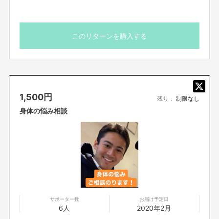
・ご飯を食べにスタジアムにいく。
・アパレルや日用品がスポーツ関連物で溢れている。
・シニア世代が死ぬまで楽しくスポーツに関わることができる「スポーツ老
人ホーム」的な施設がある。
このリターンを購入する
・成田空港のように、ただの通路を「陸上トラック」にするなど、遊びごこ
ろがある仕掛けがある。
などなど
1,500
円
残り：
制限なし
身体の悩み相談
サポーター数
お届け予定日
6人
2020年2月
そして、"ヒト"は支える側のこと。