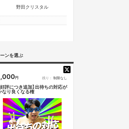
野田クリスタル
0件のサポータ
ーンを選ぶ
1,000
円
残り：
制限なし
【好評につき追加】出待ちの対応が
かなり良くなる権