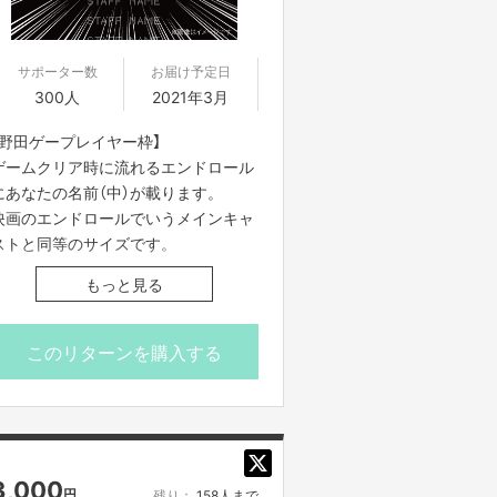
サポーター数
お届け予定日
300人
2021年3月
【野田ゲープレイヤー枠】
ゲームクリア時に流れるエンドロール
にあなたの名前（中）が載ります。
映画のエンドロールでいうメインキャ
ストと同等のサイズです。
もっと見る
必ず備考欄に、掲載をご希望のお名前
（※個人名に限ります）を
ご記入ください。
このリターンを購入する
明らかに無関係な名前が記載されてい
る場合は
修正のご相談をさせていただく可能性
がございます。
3,000
円
残り：
158人まで