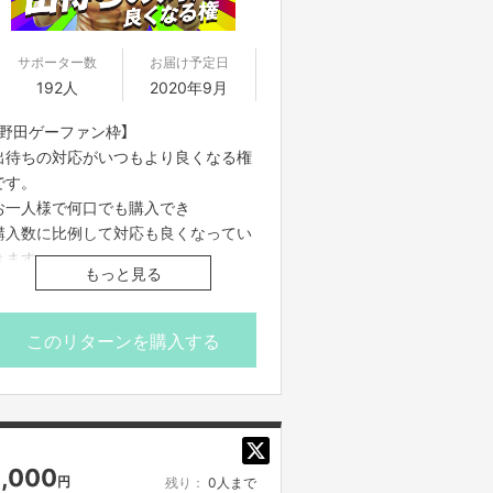
サポーター数
お届け予定日
192人
2020年9月
【野田ゲーファン枠】
出待ちの対応がいつもより良くなる権
です。
お一人様で何口でも購入でき
購入数に比例して対応も良くなってい
きます。
もっと見る
大量に購入いただいた方は
神として崇めさせていただきます。
このリターンを購入する
※購入時に表示される画面のスクリー
ンショットを、出待ちで現れた野田ク
リスタル本人に見せてください。対応
が一気に変わります。
1,000
円
残り：
0人まで