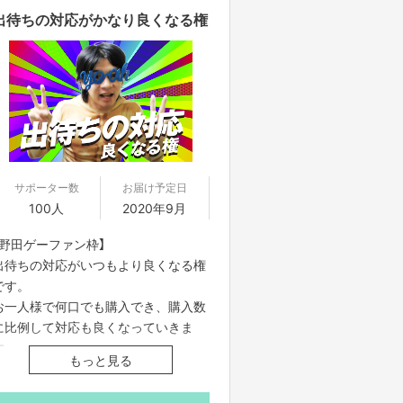
出待ちの対応がかなり良くなる権
サポーター数
お届け予定日
100人
2020年9月
【野田ゲーファン枠】
出待ちの対応がいつもより良くなる権
です。
お一人様で何口でも購入でき、購入数
に比例して対応も良くなっていきま
す。
もっと見る
大量に購入いただいた方は、神として
崇めさせていただきます。