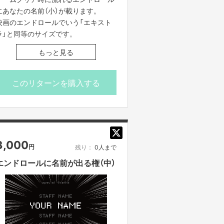
にあなたの名前（小）が載ります。
映画のエンドロールでいう「エキスト
ラ」と同等のサイズです。
もっと見る
必ず備考欄に、掲載をご希望のお名前
もしくはペンネームをご記入くださ
い。
このリターンを購入する
明らかに無関係な名前が記載されてい
る場合は修正のご相談をさせていただ
く可能性がございます。
3,000
円
残り：
0人まで
エンドロールに名前が出る権（中）