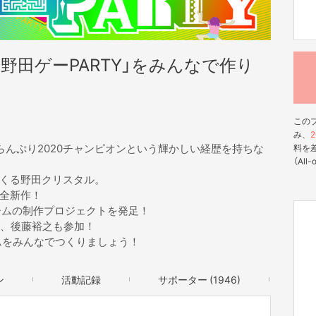
野田ゲーPARTY」をみんなで作り
この
み、
2
らんぷり2020チャンピオンという輝かしい経歴を持ちな
料を
（All
くる野田クリスタル。
全新作！
ゲームの制作プロジェクトを発足！
親、後藤裕之も参加！
ムをみんなでつくりましょう！
ン
活動記録
サポーター (1946)