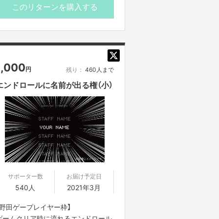
このリターンを購入する
※購入時に表示される画面のスクリー
ンショットを
出待ちで現れた野田クリスタル本人に
見せてください。
対応が一気に変わります。
1,000
円
残り：
460人まで
※コロナの状況によって出待ち自体が
対応できない時期にはリターンの対応
エンドロールに名前が出る権（小）
もできないことをご了承ください。
サポーター数
お届け予定日
540人
2021年3月
【野田ゲープレイヤー枠】
ゲームクリア時に流れるエンドロール