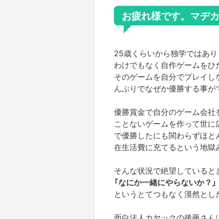
お疲れ様です。
マヂ
25歳くらいから独学ではあ
わけでもなく自作ゲームをひ
そのゲームを自分でプレイしな
んぷりでなぜか優勝する事が
優勝賞金で自分のゲーム会社
ことないゲームを作って世に
で優勝したにも関わらずほと
在生活費に充てるという地獄
そんな状況で絶望していると
「なにか一緒にやらないか？」
というとてつもなく漠然とし
面白法人カヤックの後藤さんは