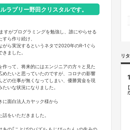
カルラブリー野田クリスタルです。
りますがプログラミングを勉強し、誰にやらせる
たすら作り続け、
がら実況するというネタで2020年のR-1ぐら
できました。
リタ
を作って、将来的にはエンジニアの方々と見た
広めたいと思っていたのですが、コロナの影響
んどの仕事が無くなってしまい、優勝賞金を現
みたいな状況になりました。
きに面白法人カヤック様から
た話をいただきました。
あの「ことばのパズル もじぴったん」の生みの