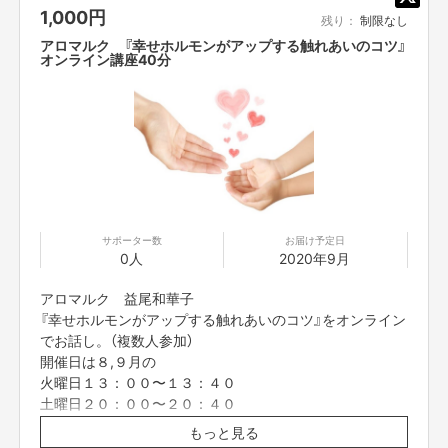
1,000
円
※購入後に日程が合わない等での返金対応は出来かねます
特に初めての育児にママもパパも何をどうしていいか、どう表現していいか
残り：
制限なし
のでご理解いただきますようお願いいたします。
もわからず喧嘩になったり…
アロマルク 『幸せホルモンがアップする触れあいのコツ』
※本文のご支援にあたっての注意事項を必ずご一読くださ
オンライン講座40分
そんな経験ありませんか？
い。
何故か不機嫌なママ、でも何をしていいかわからない、そして忙しいパパか
ら、本当は
寄り添いたい気持ち、いつもありがとうの感謝の気持ちを贈れる
物
があったらいいと思いませんか？
そして、ママも働きながら子育てするのが当たり前の時代、ママをサポート
して、みんなで子供という宝物を守っていきましよう‼
サポーター数
お届け予定日
0人
2020年9月
まずはその第一歩として、ママのケアやサポートをメインとした贈り物を届
ける仕組みを作るために、WEBサイト（ECプラットフォーム）になる基礎を
アロマルク 益尾和華子
作っていきます。
『幸せホルモンがアップする触れあいのコツ』をオンライン
でお話し。（複数人参加）
今回の結果から、みんなで子育てを応援する世界にしたいと新たに決意しま
開催日は８,９月の
した‼
火曜日１３：００〜１３：４０
土曜日２０：００〜２０：４０
ご購入フォームの備考欄に第二ご希望日までのご記入をお
もっと見る
願いいたします。