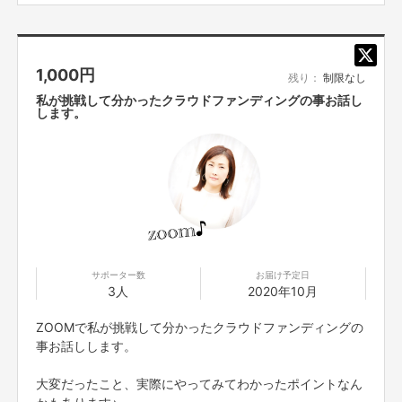
1,000
円
残り：
制限なし
私が挑戦して分かったクラウドファンディングの事お話し
します。
こちらから、簡単に内容がご覧いただけます↓
https://www.facebook.com/idumi.sakata/videos/3151007015008031/
「妊婦さん、子育てママをいたわる新しい文化を作りた
い‼」
サポーター数
お届け予定日
3人
2020年10月
本当はとっても大事なママのケア。それを贈り物にすることで、妊婦さんや
ZOOMで私が挑戦して分かったクラウドファンディングの
子育て（産後）ママを
いたわる
という文化を広めたい。
事お話しします。
最新の活動として、このクラウドファンディングを進めながらママたちの現
大変だったこと、実際にやってみてわかったポイントなん
状の声を集めました！
かもあります♪