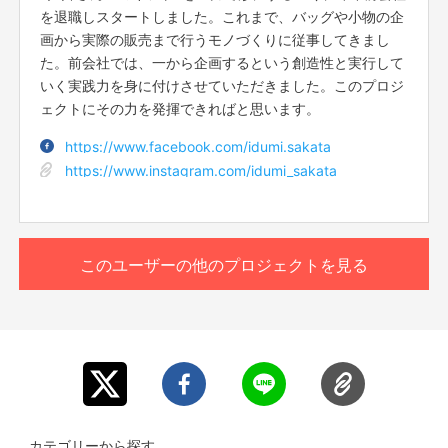
す。 このクラファンを支援してくださるみなさまの毎日が、健康で笑顔
を退職しスタートしました。これまで、バッグや小物の企
いっぱいでありますよう、心を込めてサプリをお届けします。
SIAWASENO KOUNOTORI GIFTを応援していただける
◎Supplement Factory
https://t.co/dnVbw0WRga?amp=1
画から実際の販売まで行うモノづくりに従事してきまし
このリターンを購入する
方、一緒に苦しみ、喜び、を共有してくれませんか？
た。前会社では、一から企画するという創造性と実行して
●Chika（ちか）
いく実践力を身に付けさせていただきました。このプロジ
Chika＠マヤ暦使い 神戸を拠点に人間関係、恋愛、子育て、ビジネスのア
初めての挑戦で、西野さんからの教えや、聞いたり、調べ
ェクトにその力を発揮できればと思います。
ドバイスをしています。 何をすればいいか具体的にお伝えするので納得で
ながら少しづつ前に進んだ状況なども記しています。
きるとご好評です。 持って生まれた才能や素質を知ることで、その才能を
たくさん助けていただいた、西野亮廣エンタメ研究所のサ
活かせる場所や仕事で輝きますように。 自分自身や周囲の人の人間性をよ
https://www.facebook.com/idumi.sakata
ロンメンバーさんとの実際のやり取りも見れちゃいま
り深く理解することで、上手なコミュニケーションや距離の取り方に気づ
https://www.instagram.com/idumi_sakata
き、明日からの未来がもっと楽しく生きやすくなりますように。 マヤ暦を
す!!salon.jp/nishino
使ってお手伝いができれば嬉しく思います。
また、今回のクラウドファンディングに挑戦して自分なり
HP
http://mayareki.jpn.com
にわかった、抑えておかなければいけないポイントなども
このユーザーの他のプロジェクトを見る
共有させていただきます。
●ママサロン HINATA
これからクラウドファンディングに挑戦する方のお役に立
個育てママプランナー 赤松 奏
てたら嬉しいです。
大阪芸術大学 初等芸術教育学科卒業。
保育士6年目。
保育園や支援施設ではない場所でも、子育てのプロである保育士に気軽に相
また、あくまでも素人の日記ということをご理解くださ
談でき、笑顔になれる場所を目指しています！
い。文才はありません…
子育てに対する迷いや不安の時間を減らし、ママがホッと一息つける時間を
プレゼントできるような温かいサポートで、一緒に子育ての楽しみを増やし
ましょう♪
日記はプロジェクトの具体的な内容が決まってから(７月
カテゴリーから探す