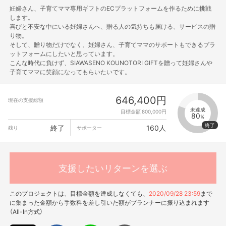
妊婦さん、子育てママ専用ギフトのECプラットフォームを作るために挑戦
します。
喜びと不安な中にいる妊婦さんへ、贈る人の気持ちも届ける、サービスの贈
り物。
そして、贈り物だけでなく、妊婦さん、子育てママのサポートもできるプラ
ットフォームにしたいと思っています。
こんな時代に負けず、SIAWASENO KOUNOTORI GIFTを贈って妊婦さんや
子育てママに笑顔になってもらいたいです。
646,400円
現在の支援総額
未達成
目標金額 800,000円
80
%
終了
160人
残り
サポーター
支援したいリターンを選ぶ
このプロジェクトは、目標金額を達成しなくても、
2020/09/28 23:59
まで
に集まった金額から手数料を差し引いた額がプランナーに振り込まれます
（All-In方式）