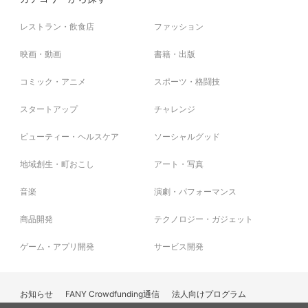
から)はほぼ毎日、記しています。
HP
https://peraichi.com/landing_pages/view/hinata2525
日記公開は8/27を予定しています。
レストラン・飲食店
ファッション
●KITEN株式会社 代表取締役 高山 翔明
※日記はFacebookの非公開グループでお読みいただけま
映画・動画
書籍・出版
自身の育児経験や、保育園のママさん達の〝心の叫び〟をもとに、ママをラ
す。 Facebookアカウントをご準備ください。
クに、そしてキレイの土台となる商品をお届けしています。
※ご購入後、SILKHATメッセージよりでFacebookの友達
コミック・アニメ
スポーツ・格闘技
◇商品のアピールポイント
申請をお送りいたします（友達申請は8/27以降）。お友達に
〝健康〟を願う気持ちを、ジュースに詰め込みました。
なりましたら、非公開グループへご招待致します。
コーポレートサイト
https://kiten-goodlife.co.jp
スタートアップ
チャレンジ
※わからないことはお気軽にSILKHATのメッセージでお問
い合わせください。
ビューティー・ヘルスケア
ソーシャルグッド
●わたなべゆう
※本文のご支援にあたっての注意事項を必ずご一読くださ
い。
地域創生・町おこし
アート・写真
岡山県出身
2006年にフィンガーピッキングコンテストで優勝。
音楽
演劇・パフォーマンス
それを受けて翌年アメリカカンサス州で行われたウォルナットバレーフェス
ティバルに日本代表で出場。
商品開発
テクノロジー・ガジェット
2017年、レベッカのNOKKOのソロアルバム『True Woman』のレコーディン
グに参加。
現在は年間200本以上のライブを全国で行いながら、アメリカ、タイ、香
ゲーム・アプリ開発
サービス開発
港、中国など海外での演奏活動も積極的に行う。
HP
https://www.watanabeyu.info/
音楽絵本『くまのマク』朗読
https://www.youtube.com/watch?
お知らせ
FANY Crowdfunding通信
法人向けプログラム
v=ABe045xJZRs&t=3s
音楽絵本『マクの約束』朗読
https://www.youtube.com/watch?