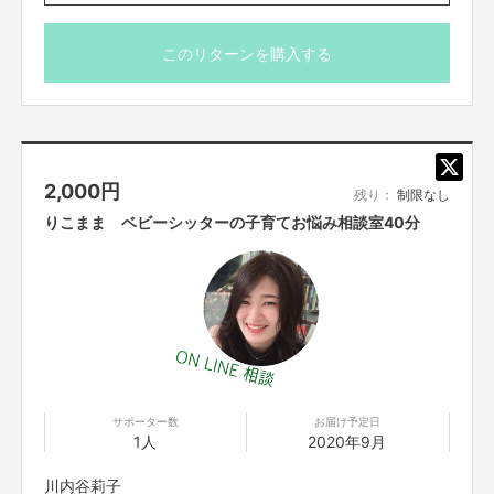
ます。
SIAWASENO KOUNOTORI GIFTを応援していただける
このリターンを購入する
方、一緒に苦しみ、喜び、を共有してくれませんか？
初めての挑戦で、西野さんからの教えや、聞いたり、調べ
ながら少しづつ前に進んだ状況なども記しています。
たくさん助けていただいた、西野亮廣エンタメ研究所のサ
2,000
円
ロンメンバーさんとの実際のやり取りも見れちゃいま
残り：
制限なし
す!!salon.jp/nishino
りこまま ベビーシッターの子育てお悩み相談室40分
また、今回のクラウドファンディングに挑戦して自分なり
にわかった、抑えておかなければいけないポイントなども
共有させていただきます。
これからクラウドファンディングに挑戦する方のお役に立
てたら嬉しいです。
ここまで大きなことを言っておりますが
また、あくまでも素人の日記ということをご理解くださ
い。文才はありません…
今は
ただの一人の主婦
なのです。
サポーター数
お届け予定日
1人
2020年9月
この想いを形にしようと志し、
前会社を退職し
活動を初めました。
その結果、色々なご縁でここまでの
大きなプロジェクト
になりました。
日記はプロジェクトの具体的な内容が決まってから(７月
本当は、サービスを充実させるためには約300万円前後のプラットフォーム
川内谷莉子
から)はほぼ毎日、記しています。