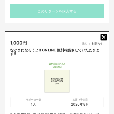
♡妊婦さんや産後ママにおめでとう・ありがとうの贈り物
後日メールにて日程調整のご案内を送らせていただきま
を♡
す。
このリターンを購入する
※zoomアプリを使用いたしますので開催日までにご準備を
主役は赤ちゃん。
お願いいたします。当日は電波のいい環境でお繋ぎくださ
い。
だけど、
出産はママの輝きの瞬間でもあります‼
※zoom初心者の方も大歓迎。備考欄にご記入頂ければ使い
方をお教えします。
命がけの出産におめでとうと一緒に、感謝といたわりの贈り物があったら素
1,000
円
※購入後に日程が合わない等での返金対応は出来かねます
敵だと思いませんか？
残り：
制限なし
のでご理解いただきますようお願いいたします。
なかまになろうよ!! ON LINE 個別相談させていただきま
※本文のご支援にあたっての注意事項を必ずご一読くださ
す!!
このプロジェクトへの想い
い。
私も妊娠期はとても不安になりましたし、身体の変化に戸惑いもありまし
た。
でもそれを表現することで、妊娠は病気じゃないんだから…という一般的な
感覚との違いに悲しく思ったりしました。
妊産婦期の女性の身体に対しての理解はまだまだ薄いと感じています。
サポーター数
お届け予定日
妊産婦時期に、贈り物を通して
いたわりの想い
を感じることができたら、そ
1人
2020年8月
れは、ママの心の安定に繋がります。