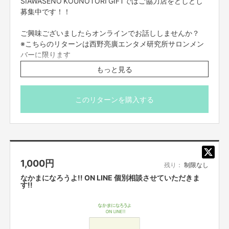
SIAWASENO KOUNOTORI GIFTではご協力店をどしどし
そしてこの贈り物の文化が広まった世界は、育児に対してのサポートの環境
募集中です！！
も大きく変わり、
みんながハッピー
な世界になると信じています。
ご興味ございましたらオンラインでお話ししませんか？
特に、直接的なコミュニケーションがとりにくい今、このつらい時代に少し
でも
妊産婦さんに笑顔になってもらいたい
。
※こちらのリターンは西野亮廣エンタメ研究所サロンメン
バーに限ります
西野亮廣エンタメ研究所
https://salon.jp/nishino
もっと見る
そんな想いから、
SIAWASENO KOUNOTORI GIFT を作りたいと思いまし
zoomを使用しますので、相談日までにご準備をお願いし
た！
ます。当日は電波のいい環境でお繋ぎください。
※後日メールで相談日のご案内を送らせていただきます。
このリターンを購入する
※購入後に日程が合わない等での返金対応は出来かねます
今までなぜなかったのか
のでご理解いただきますようお願いいたします。
※本文のご支援にあたっての注意事項を必ずご一読くださ
おめでたいことで、妊婦さんへお祝いや贈り物（モノ）をしたいけれど、タイ
い。
ミングや状況からとても難かしく、日本の相手を想いやる文化には馴染みの
ないものだったのだと思います。
1,000
円
残り：
制限なし
※アメリカではベビーシャワーという妊婦さんをお祝いする文化がありま
す。
なかまになろうよ!! ON LINE 個別相談させていただきま
す!!
SIAWASENO KOUNOTORI GIFTの特徴