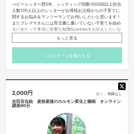
製作費や準備費用もかかります。
べビーシッター歴5年、シッティング回数1000回以上担当
人数100人以上のシッターがお母様お父様からの子育てに
※日記はFacebookの非公開グループでお読みいただけま
このクラウドファンディングは、その
第一歩
として、支援していただいた資
関するお悩みをマンツーマンでお伺いしたいと思います！
す。 Facebookアカウントをご準備ください。
金を元に基礎を作っていきます。
またプレママさんには育児書に書いていない子育てを始め
※ご購入後、SILKHATメッセージよりでFacebookの友達
るにあたって本当に必要な知識Sparklesをお伝えしたいな
申請をお送りいたします。お友達になりましたら、非公開
と思っています。
グループへご招待致します。
もっと見る
SIAWASENO KOUNOTORI GIFTを通して素敵なモノやコト
開催日は８、９月の
※わからないことはお気軽にSILKHATのメッセージでお問
をお持ちのお店と妊産婦さんを繋ぎます‼
土日祝水曜日 10時〜21時
い合わせください。
他の曜日17時半〜21時の間
※本文のご支援にあたっての注意事項を必ずご一読くださ
このリターンを購入する
他、応相談
私の想いに賛同してくださり、協力してくださる予定の方々
い。
※ご購入後メールにてご予約のご案内を送らせていただき
をご紹介します！！
ます。
※zoomアプリを使用いたしますので相談日までにご準備を
今回は、クラウドファンデイングに素晴らしいサービスのご紹介も兼
ねて特
お願いいたします。当日は電波のいい環境でお繋ぎくださ
別にリターンを提供してくださいます！
2,000
円
い。
残り：
制限なし
※zoom初心者の方も大歓迎。備考欄にご記入頂ければ使い
感謝しかありません！！
吉田百合絵 産前産後のホルモン変化と睡眠 オンライン
みなさん、ぜひこの機会にご利用してみてください♫
方をお教えします。
講座60分
サービスの良さが体験でき、プラットフォームの製作支援にもなります
の
※購入後に日程が合わない等での返金対応は出来かねます
で、よろしくお願いします！！
のでご理解いただきますようお願いいたします。
※本文のご支援にあたっての注意事項を必ずご一読くださ
い。