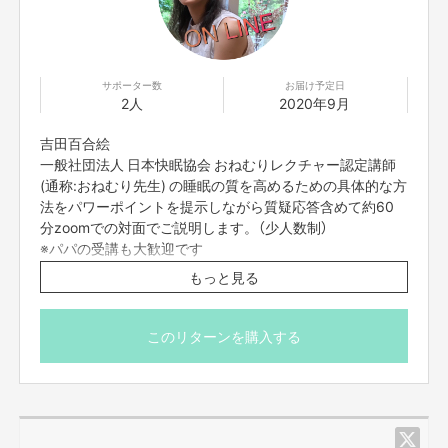
サポーター数
お届け予定日
2人
2020年9月
吉田百合絵
一般社団法人 日本快眠協会 おねむりレクチャー認定講師
(通称:おねむり先生) の睡眠の質を高めるための具体的な方
法をパワーポイントを提示しながら質疑応答含めて約60
分zoomでの対面でご説明します。（少人数制）
※パパの受講も大歓迎です
開催日は８、９月の祝日除いた火〜土。
もっと見る
時間帯は朝10時〜昼12時、14時〜16時、20時〜22時の間
です。
ご購入後メールにてご予約のご案内を送らせていただきま
このリターンを購入する
す。
※zoomアプリを使用いたしますので開催日までにご準備を
お願いいたします。当日は電波のいい環境でお繋ぎくださ
い。
※zoom初心者の方も大歓迎。備考欄にご記入頂ければ使い