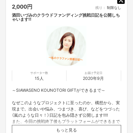
2,000
円
残り：
制限なし
酒田いづみのクラウドファンディング挑戦日記を公開しち
もう一つの夢
ゃいます!!
売り上げの一部を社会問題解決、地球環境保護、につながる形で寄付や支援
をするということです。
誰かにギフトを贈ることが誰かを助けることに繋がる。この気持ちが自然な
形で広まっていってくれたらいいなと思っています。
上記の私の構想を図にしてみました。⇩
サポーター数
お届け予定日
15人
2020年9月
～SIAWASENO KOUNOTORI GIFTができるまで～
なぜこのようなプロジェクトに至ったのか、構想から、実
現まで。出会いや悩み、つまづき、喜び、などをつづった
（嵐のような日々！）日記を包み隠さず公開します!!!!
また、今回の挑戦終了後もプラットフォームができるまで
活動の進捗をFacebookの非公開グループに投稿していき
もっと見る