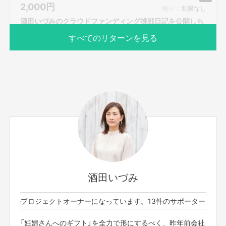
2,000
円
方をお教えします。
残り：
制限なし
※購入後に日程が合わない等での返金対応は出来かねます
酒田いづみのクラウドファンディング挑戦日記を公開しち
のでご理解いただきますようお願いいたします。
ゃいます!!
すべてのリターンを見る
※本文のご支援にあたっての注意事項を必ずご一読くださ
い。
サポーター数
お届け予定日
8人
2020年8月
～SIAWASENO KOUNOTORI GIFTができるまで～
なぜこのようなプロジェクトに至ったのか、構想から、実
●株式会社サプリメント工坊 代表 小紫 祐美子
酒田いづみ
現まで。出会いや悩み、つまづき、喜び、などをつづった
自身の妊娠中、吐きづわり、嘔吐反応が強く、病院で処方された大きくて匂
いのある葉酸サプリが飲めなかった経験からサプリのブランド、
（嵐のような日々！）日記を包み隠さず公開します!!!!
Supplement Factoryを立ち上げました。 できる限りサプリの粒を小さく、
1件のプロジェクトオーナーになっています。
13件のサポーターと1件の
また、今回の挑戦終了後もプラットフォームができるまで
匂いも気にならない程度に抑え、つわりがひどい妊娠中の方、昼夜関係なく
活動の進捗をFacebookの非公開グループに投稿していき
もっと見る
続く授乳期でお疲れのママにも安心して飲んでいただけるようにしていま
「妊婦さんへのギフト」を全力で形にするべく、昨年前会社
ます。