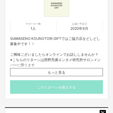
妊婦さんのサポートやケアになるサービス(コト）やモノを集めた
妊産婦さん
専用のギフト
です。
カタログギフト
のイメージで価格帯やエリア、カテゴリーの中から受け取っ
た妊婦さんが選んで使えます
（出産後でも使用可能）。
サポーター数
お届け予定日
デリケートな時期に配慮した、特にこだわったサービスやモノを集めます。
1人
2020年9月
ギフトは、助産師さん、保育士さんへの相談、ベビーシッター、家事代行サ
SIAWASENO KOUNOTORI GIFTではご協力店をどしどし
ービス、リラクゼーション、オーガニック食材、ベビー用品（絵本）などな
募集中です！！
ど。
※今準備中です
ご興味ございましたらオンラインでお話ししませんか？
※こちらのリターンは西野亮廣エンタメ研究所サロンメン
妊婦さんは受け取った履歴が見られ、贈る人は
贈り物に迷わず贈れ
、
寄贈履
歴
が見られます。
バーに限ります
※これは、贈る、もらう相手が多い人ほど便利です。あれ？あの人にはい
西野亮廣エンタメ研究所
https://salon.jp/nishino
もっと見る
つ、何あげったけ？もらったっけ？がなくなります。
zoomを使用しますので、相談日までにご準備をお願いし
ます。当日は電波のいい環境でお繋ぎください。
また、お店の新着情報や、口コミが見られます。
※後日メールで相談日のご案内を送らせていただきます。
このリターンを購入する
※購入後に日程が合わない等での返金対応は出来かねます
子育て期はコミュニティがとても大切です。
のでご理解いただきますようお願いいたします。
SIAWASENO KOUNOTORI GIFTを
ママのコミュニティー
の場や相談できる
※本文のご支援にあたっての注意事項を必ずご一読くださ
場所、子育てに関する情報を提供できる場所
ママの安心できる場所
にしたい
い。
と思っています。