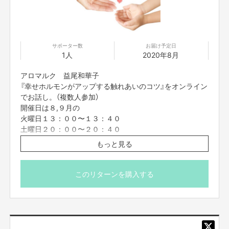
Twitterで独自に約30名の方にご協力いただきました。
※回答者と面識はございません。
サポーター数
お届け予定日
2020.9.14
1人
2020年8月
このアンケート結果から見えてきたのは
アロマルク 益尾和華子
①からは「
もう少しサポートがあったら嬉しいな
」というママの気持ちで
『幸せホルモンがアップする触れあいのコツ』をオンライン
す。
でお話し。（複数人参加）
開催日は８,９月の
②からは、ママは日々の育児、家事にかなりの負担を感じていて、それを
火曜日１３：００〜１３：４０
サポートしてくれる
サービスや、
一人になりゆっくりする時間が欲しい
と感じているようです。
土曜日２０：００〜２０：４０
ご購入フォームの備考欄に第二ご希望日までのご記入をお
もっと見る
③からは、ママは実は身近なパパからもらえると一番嬉しいみたいです。
願いいたします。
やはり、
身近な人に大変さをわかってもらいたい
という気持ちの表れだと思
後日メールにて日程調整のご案内を送らせていただきま
いました。
す。
このリターンを購入する
※zoomアプリを使用いたしますので開催日までにご準備を
この結果から、会社、友人などからの出産祝いに準ずる
「新しい妊娠のお祝
いの形」
はもちろんですが、
パパからの育児のサポートの贈り物
として大き
お願いいたします。当日は電波のいい環境でお繋ぎくださ
な意味を持つものになりそうです！
い。
※zoom初心者の方も大歓迎。備考欄にご記入頂ければ使い
育児中は毎日が
てんてこまい
でわざわざ口に出してコミュニケーションが取
方をお教えします。
りにくかったりします。