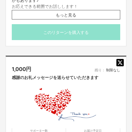
お応えできる範囲でお話しします！
そして、ママ達から
「そんな贈りものがあったら絶対に欲しい‼」
という声が
※SILKHATでの体験談です
たくさん届きました‼
もっと見る
これからクラウドファンディングに挑戦する方のお役にた
現役妊婦さんから子育てが落ち着いたママまで対象に実施
てたら嬉しいです！
このリターンを購入する
したアンケート結果です
開催日
毎日9時～22時の間（土日祝可）
※ご購入フォームの備考欄に第二ご希望までのご記入をお
1,000
円
願いいたします。
残り：
制限なし
※後日メールにて日程調整のご案内を送らせていただきま
感謝のお礼メッセージを送らせていただきます
す。
zoomを使用しますので、当日までにご準備をお願いしま
す。当日は電波のいい環境でお繋ぎください。
※購入後に日程が合わない等での返金対応は出来かねます
のでご理解いただきますようお願いいたします。
※本文のご支援にあたっての注意事項を必ずご一読くださ
サポーター数
お届け予定日