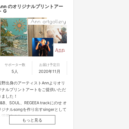
な紙を使用しています☆
Ann のオリジナルプリントアー
ト G
※実際の色と異なる場合がございま
す。予めご了承くださいませ。
……………………
Ann artgallery☆
Annの多彩なアートワークを見るには
コチラ↓↓
ttps://annart.stores.jp/
サポーター数
お届け予定日
☆Annのホームページ☆
5人
2020年11月
Artworkだけでなく、singerとしての
長野出身のアーティストAnnよりオリ
活動も紹介されています！
ジナルプリントアートをご提供いただ
ttps://www.ann7studio.com/
きました！
R&B、SOUL、REGEEA trackにのせ オ
リジナルsongを作り出すsingerとして
も活躍中のAnn。
もっと見る
現在は海にまつわるstoryを絵に表現