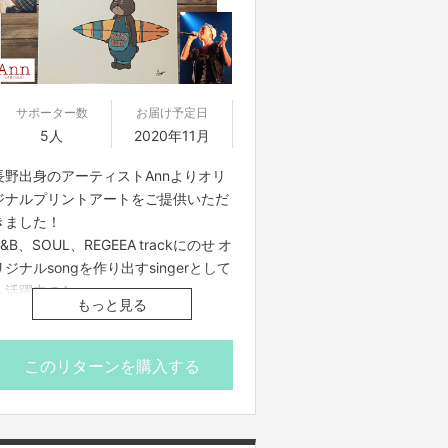
を形にし続けるノブからの感謝の手紙
と共にお送りいたします。
サポーター数
お届け予定日
5人
2020年11月
長野出身のアーティストAnnよりオリ
ジナルプリントアートをご提供いただ
きました！
R&B、SOUL、REGEEA trackにのせ オ
リジナルsongを作り出すsingerとして
も活躍中のAnn。
もっと見る
現在は海にまつわるstoryを絵に表現
した作品なども世に送り出していま
す。
このリターンを購入する
今回はそのアートワークの中から選ん
だ一枚を、限定数５枚でお届けしま
す！