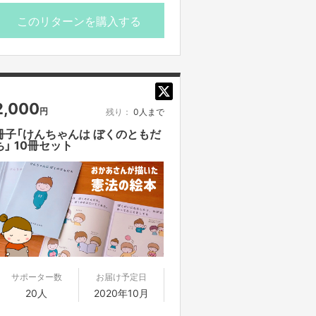
した作品なども世に送り出していま
す。
このリターンを購入する
今回はそのアートワークの中から選ん
だ一枚を、限定数５枚でお届けしま
す！
ize:A4 (21.0×29.7㎝)
2,000
円
残り：
0人まで
※originalの色に近付け 厚みのある上質
な紙を使用しています☆
冊子「けんちゃんは ぼくのともだ
ち」 10冊セット
※実際の色と異なる場合がございま
す。予めご了承くださいませ。
……………………
Ann artgallery☆
Annの多彩なアートワークを見るには
コチラ↓↓
ttps://annart.stores.jp/
サポーター数
お届け予定日
☆Annのホームページ☆
20人
2020年10月
Artworkだけでなく、singerとしての