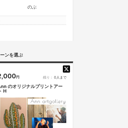
のぶ
3件のサポーターと
ーンを選ぶ
2,000
円
残り：
0人まで
Ann のオリジナルプリントアー
ト H