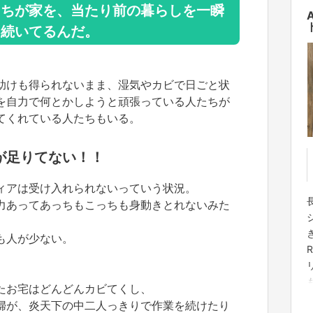
たちが家を、当たり前の暮らしを一瞬
も続いてるんだ。
、
助けも得られないまま、湿気やカビで日ごと状
☆
を自力で何とかしようと頑張っている人たちが
てくれている人たちもいる。
h
が足りてない！！
ィアは受け入れられないっていう状況。
力あってあっちもこっちも身動きとれないみた
h
も人が少ない。
たお宅はどんどんカビてくし、
婦が、炎天下の中二人っきりで作業を続けたり