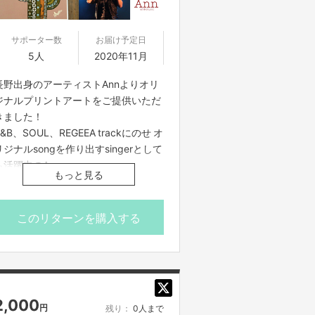
サポーター数
お届け予定日
5人
2020年11月
長野出身のアーティストAnnよりオリ
ジナルプリントアートをご提供いただ
きました！
R&B、SOUL、REGEEA trackにのせ オ
リジナルsongを作り出すsingerとして
も活躍中のAnn。
もっと見る
現在は海にまつわるstoryを絵に表現
した作品なども世に送り出していま
す。
このリターンを購入する
今回はそのアートワークの中から選ん
だ一枚を、限定数５枚でお届けしま
す！
ize:A4 (21.0×29.7㎝)
2,000
円
残り：
0人まで
※originalの色に近付け 厚みのある上質