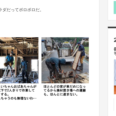
ラダだってボロボロだ。
。
s
☆
h