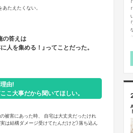
をあたえたくない。
h
俺の答えは
本に人を集める！」ってことだった。
理由!
どここ大事だから聞いてほしい。
9号の被害にあった時、 自宅は大丈夫だったけれ
h
（実は結構ダメージ受けてたんだけど）落ち込ん