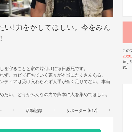
たい! 力をかしてほしい。今をみん
！
この
2020/
差し引
式）
しを守ることと家の片付けに毎日必死です。
れず、カビて朽ちていく家々が本当にたくさんある。
ンティアは受け入れられず人手が全く足りてない。本当
めたい。どうかみんなの力で熊本に人を集めてほしい。
ン
活動記録
サポーター (617)