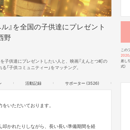
ペル』を全国の子供達にプレゼント
西野
この
2020/
券）を子供達にプレゼントしたい人と、映画『えんとつ町の
差し引
式）
れる「子供コミュニティー」をマッチング。
ン
活動記録
サポーター (3526)
力をいただいております。
ん叩かれたりしながら、長い長い準備期間を経