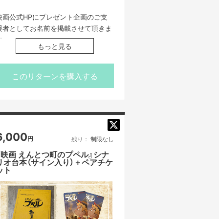
■収益は全て全国の子供達へ寄付(映画
映画公式HPにプレゼント企画のご支
前売り券をプレゼント)させていただ
援者としてお名前を掲載させて頂きま
きます。
す。
もっと見る
必ず備考欄に、映画公式HPに掲載を
■プレゼント先はお任せ頂きます。子
ご希望のお名前（※個人名に限ります）
供団体ではなく、ひとり親家庭の団体
をご記入ください。
このリターンを購入する
等に贈られることもあります。
※プレゼント先はお任せ頂きます。子
供団体ではなく、ひとり親家庭の団体
等に贈られることもあります。
※プレゼント先への支援者の方のお名
6,000
円
残り：
制限なし
前のご案内ができかねます。
※お届け予定日は「目安」です。団体の
『映画 えんとつ町のプペル』シナ
リオ台本（サイン入り）＋ペアチケ
代表者様と連絡をとりあって、都合が
ット
合うタイミングでお届けします。