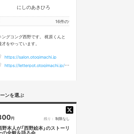
にしのあきひろ
16件のサポーターと26件のプロジェクトオーナ
キングコング西野です。 梶原くんと
漫才をやっています。
https://salon.otogimachi.jp
https://letterpot.otogimachi.jp/users/4
ーンを選ぶ
800
円
残り：
制限なし
西野本人が「西野絵本」のストーリ
ーの全貌を語る会