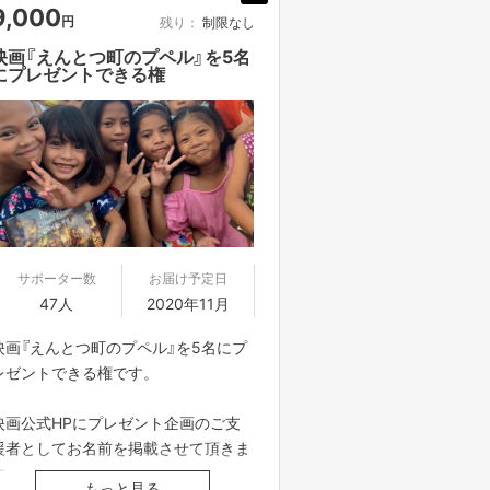
は、この機会に是非！
9,000
円
残り：
制限なし
※収益は全て全国の子供達へ寄付(映画
映画『えんとつ町のプペル』を5名
にプレゼントできる権
前売り券をプレゼント)させていただ
きます。
※お届け予定日は「目安」です。発送準
備が整い次第、順次お届けします。
サポーター数
お届け予定日
47人
2020年11月
映画『えんとつ町のプペル』を5名にプ
レゼントできる権です。
映画公式HPにプレゼント企画のご支
援者としてお名前を掲載させて頂きま
す。
もっと見る