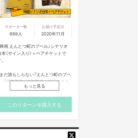
サポーター数
お届け予定日
689人
2020年11月
『映画 えんとつ町のプペル』シナリオ
台本（サイン入り）＋ペアチケットで
す。
【まだ誰もしらない『えんとつ町のプペ
ル』】西野亮廣が8年間温め続けてきた
もっと見る
物語。
初めて明かされる「えんとつ町誕生の
歴史」とは？
このリターンを購入する
そして、『えんとつ町のプペル』の真の
主人公とは？
映像化前。一足先に秘密を知りたい方