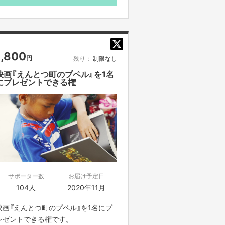
……実は全てが繋がっている西野作
品。
物語が完結するのは数十年後。
25歳の西野亮廣が仕掛けた「40年プロ
ジェクト」の全貌を西野本人が初めて
1,800
円
残り：
制限なし
語ります。
映画『えんとつ町のプペル』を1名
にプレゼントできる権
■10月30日(金)20時から限定生配信を
します。
試聴方法につきましては、確定次第事
前にメッセージにてお知らせさせて頂
きます。
■生配信動画は11月1日(日)24時まで
アーカイブされます。
それ以降はご覧頂けません。
サポーター数
お届け予定日
104人
2020年11月
■他の方に限定リンクを共有されるこ
映画『えんとつ町のプペル』を1名にプ
とは禁止です。
レゼントできる権です。