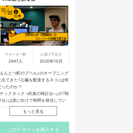
サポーター数
お届け予定日
2447人
2020年10月
「えんとつ町のプペル」のオープニング
に出てきた『心臓を配達するネコ』は何
だったのか？
「チックタック ~約束の時計台~」の『時
計台』は誰に向けて時間を発信してい
たのか？
もっと見る
処女作「Dr.インクの星空キネマ」に出
てきた『夢の脚本家』の目的は？
このリターンを購入する