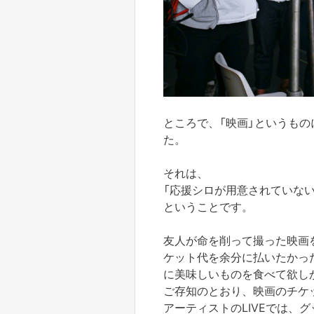
ところで、「映画」というも
た。
それは、
「応援シロが用意されていない
ということです。
友人が命を削って撮った映画
ケット代を余分に払いたかっ
に美味しいものを食べて欲し
ご存知のとおり、映画のチケ
アーティストのLIVEでは、