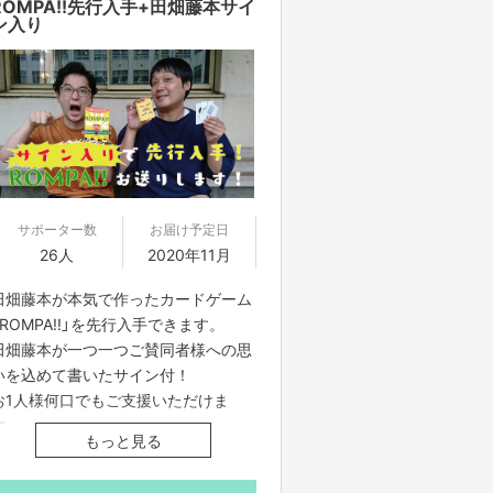
ROMPA!!先行入手+田畑藤本サイ
ン入り
サポーター数
お届け予定日
26人
2020年11月
田畑藤本が本気で作ったカードゲーム
「ROMPA!!」を先行入手できます。
田畑藤本が一つ一つご賛同者様への思
いを込めて書いたサイン付！
お1人様何口でもご支援いただけま
す。
もっと見る
・発送は11月中旬を予定しておりま