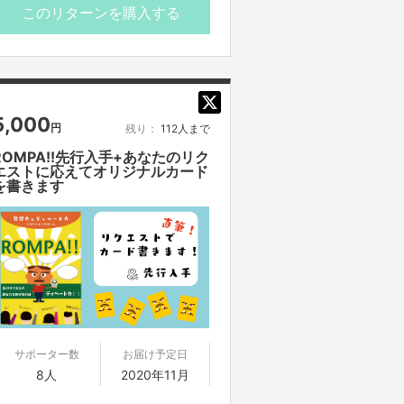
す。
このリターンを購入する
・送料は着払いとさせていただきま
す。
・商品画像はイメージです。
・プロジェクト本文の末尾に記載され
ている【ご支援にあたってのご注意事
5,000
円
残り：
112人まで
項】を必ずご一読ください。
ROMPA!!先行入手+あなたのリク
エストに応えてオリジナルカード
を書きます
サポーター数
お届け予定日
8人
2020年11月