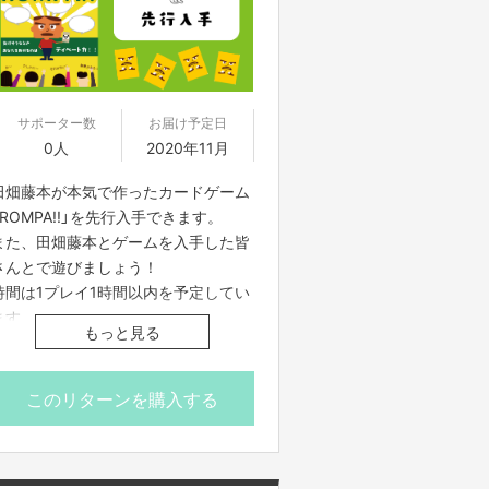
サポーター数
お届け予定日
0人
2020年11月
田畑藤本が本気で作ったカードゲーム
「ROMPA!!」を先行入手できます。
また、田畑藤本とゲームを入手した皆
さんとで遊びましょう！
時間は1プレイ1時間以内を予定してい
ます。
もっと見る
本リターンは11/22(日)15:00の回(限定
4名)になります。
このリターンを購入する
・発送は11月中旬を予定しておりま
す。
・送料は着払いとさせていただきま