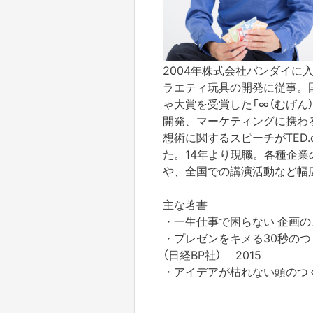
2004年株式会社バンダイに
ラエティ玩具の開発に従事。国
ゃ大賞を受賞した「∞（むげん
開発、マーケティングに携わる。
想術に関するスピーチがTED
た。14年より現職。各種企
や、全国での講演活動など幅広
主な著書
・一生仕事で困らない 企画のメ
・プレゼンをキメる30秒のつ
（日経BP社） 2015
・アイデアが枯れない頭のつく