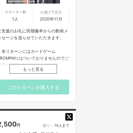
サポーター数
お届け予定日
1人
2020年11月
ご支援のお礼に田畑藤本からの動画メ
ッセージを送らせていただきます。
・本リターンにはカードゲーム
「ROMPA!!」はついておりませんのでご
注意ください。
もっと見る
・プロジェクト本文の末尾に記載され
ている【ご支援にあたってのご注意事
項】を必ずご一読ください。
このリターンを購入する
2,500
円
残り：
74人まで