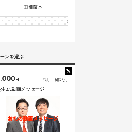
田畑藤本
0件のサポーターと1件のプロジェクト
ーンを選ぶ
1,000
円
残り：
制限なし
お礼の動画メッセージ