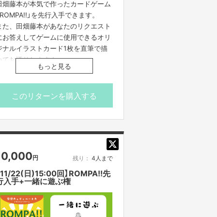
田畑藤本が本気で作ったカードゲーム
「ROMPA!!」を先行入手できます。
また、田畑藤本があなたのリクエスト
にお答えしてゲームに使用できるオリ
ジナルイラストカード1枚を直筆で描
いてお送りします！
もっと見る
・発送は11月中旬を予定しておりま
す。
このリターンを購入する
・送料は着払いとさせていただきま
す。
・商品画像はイメージです。
・公序良俗に反するもの、著作権違反
のものはリクエストできません。
10,000
円
残り：
4人まで
・プロジェクト本文の末尾に記載され
ている【ご支援にあたってのご注意事
【11/22(日)15:00回】ROMPA!!先
行入手+一緒に遊ぶ権
項】を必ずご一読ください。