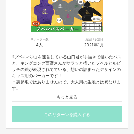
サポーター数
お届け予定日
4人
2021年1月
『プペルバス』を運営している山口君が手描きで描いたバス
【マスク担当】
と、キングコング西野さんがサラッと描いたプペルとルビ
＜自己紹介＞
ッチの絵が表現されてている、想いの詰まったデザインの
島田夕貴 兵庫県在住
キッズ用のパーカーです！
個人のグラフィックデザイナー/ディレクターです。
＊裏起毛ではありませんので、大人用の生地とは異なりま
「まず何を作ったらいいんだろう？」という、デザ
イナーへの依頼が初めて
の方の気持ちに寄り添い、デザ
インを身近に感じてもらうべく活動中！
す。
最近はイベント企画や運営にも興味があります。
もっと見る
カラー展開 ➜ 紫×黄 ／ グレー×白・ピンク・緑 ／
黒×ゴールド
サイズ展開 ➜ １１０ ／ １３０ ／ １５０
このリターンを購入する
＊パーカーのサイズと色は備考欄に必ず記載ください。
万が一記載がない場合は、１３０サイズでグレイ×白と
させて頂きます。