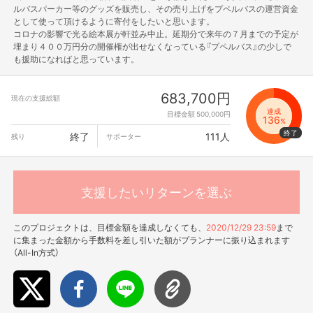
ルバスパーカー等のグッズを販売し、その売り上げをプペルバスの運営資金
として使って頂けるように寄付をしたいと思います。
コロナの影響で光る絵本展が軒並み中止。延期分で来年の７月までの予定が
埋まり４００万円分の開催権が出せなくなっている『プペルバス』の少しで
も援助になればと思っています。
683,700円
現在の支援総額
達成
目標金額 500,000円
136
%
終了
111人
残り
サポーター
支援したいリターンを選ぶ
このプロジェクトは、目標金額を達成しなくても、
2020/12/29 23:59
まで
に集まった金額から手数料を差し引いた額がプランナーに振り込まれます
（All-In方式）