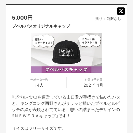
5,000
円
残り：
制限なし
プペルバスオリジナルキャップ
サポーター数
お届け予定日
14人
2021年1月
【キャップ担当】
『プペルバス』を運営している山口君が手描きで描いたバス
＜自己紹介＞
と、キングコング西野さんがサラッと描いたプペルとルビ
戸塚貴英 静岡県在住
ッチの絵が表現されてている、想いの詰まったデザインの
Out Number 代表
『ＮＥＷＥＲＡキャップ』です！
“人と人を繋げる”プリントウェア・オリジナルグッズ作成事業をしていま
す。
サイズはフリーサイズです。