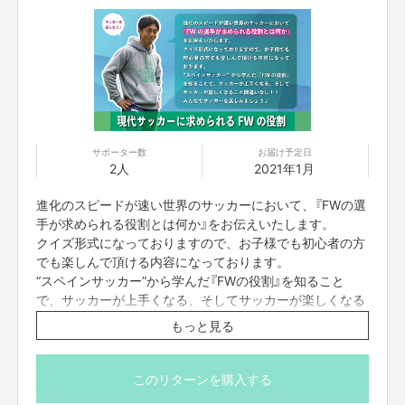
今回はそんな想いを共有できる仲間の挑戦を応援したいと思っています。
このプロジェクトでやりたいこと・やろうと思った理由
中学生の時に同じチームでサッカーをしていた、山口君が運営している『プ
サポーター数
お届け予定日
ペルバス』を応援したいという想いでこのプロジェクトを立ち上げました！
2人
2021年1月
進化のスピードが速い世界のサッカーにおいて、『FWの選
手が求められる役割とは何か』をお伝えいたします。
クイズ形式になっておりますので、お子様でも初心者の方
でも楽しんで頂ける内容になっております。
“スペインサッカー”から学んだ『FWの役割』を知ること
で、サッカーが上手くなる、そしてサッカーが楽しくなる
こと間違いなし！！
もっと見る
みんなでサッカーを楽しみましょう♪
２０２０年はコロナウィルスの影響で社会全体が暗くなっています！
このリターンを購入する
そんな中で
「病院にいる子どもたちにエンタメを届ける」という想いで作ら
れたのが『プペルバス』です！