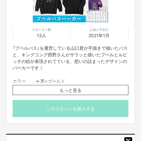
【返品期限】
不良品、発送品間違いの場合は無料で交換させていただきます。到着日から
7日以内に上記問い合わせ先へご連絡ください。それ以上経過しますと返品
サポーター数
お届け予定日
をお受け出来ない場合がございます。※サポーターのご都合によるキャンセ
13人
2021年1月
ル・返品・交換はお受けできません。
『プペルバス』を運営している山口君が手描きで描いたバス
と、キングコング西野さんがサラッと描いたプペルとルビ
【返品送料】
ッチの絵が表現されてている、想いの詰まったデザインの
不良品、発送商品間違いの場合、着払いにて対応いたします。
パーカーです！
カラー ➜ 黒×ゴールド
サイズ展開 ➜ Ｓ／ Ｍ ／ Ｌ ／ ＸＬ ／ ＸＸＬ／ＸＸＸＬ
もっと見る
画像のモデルは１７５センチ、６８キロでＬサイズを着用
しております。
＊サイズ(Ｓ／ Ｍ ／ Ｌ ／ ＸＬ ／ ＸＸＬ／ＸＸＸＬ)は備考
このリターンを購入する
欄に必ずご記載ください。
万が一、記載がない場合は「Ｌサイズ」とさせて頂きま
す。