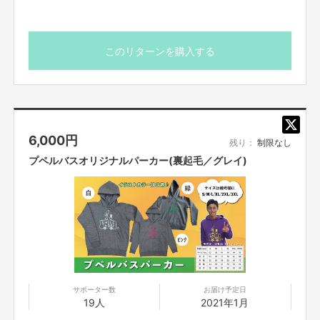
仕事は身に付ける物で話題が生まれたり、好きを表現したり、仲間意識が持
てたりします。
様々な活動の手助けをしたい想いで事業の運営をしております。
このリターンを購入する
6,000
円
残り：
制限なし
プペルバスオリジナルパーカー(裏起毛／グレイ)
サポーター数
お届け予定日
19人
2021年1月