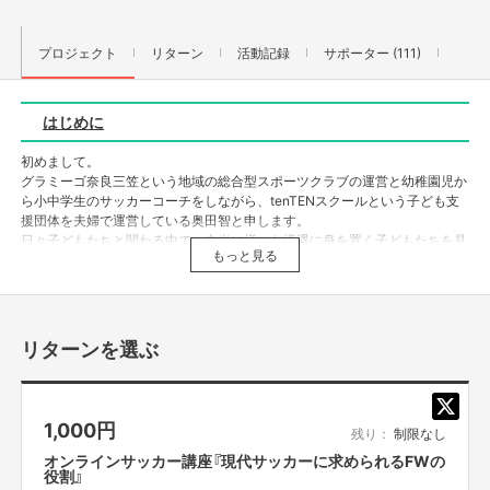
プロジェクト
リターン
活動記録
サポーター (111)
はじめに
初めまして。
グラミーゴ奈良三笠という地域の総合型スポーツクラブの運営と幼稚園児か
ら小中学生のサッカーコーチをしながら、tenTENスクールという子ども支
援団体を夫婦で運営している奥田智と申します。
日々子どもたちと関わる中で、本当に様々な境遇に身を置く子どもたちを見
もっと見る
ています。
小学生の口から「休みが欲しい・・」という言葉が出てくるような環境がそ
こにはあります。
学校の勉強に加えて塾での勉強、さらには宿題や他の習い事でスケジュール
が埋まり、ストレスを溜めに溜めまくっている子どもたち。
リターンを選ぶ
私は、そんな子どもたちが本来持っている発想力や探求心を引き出してあげ
られるような環境を創りたいと考えており、《子どもたちの未来のために》
という大きなテーマを持って日々活動をしています。
1,000
円
残り：
制限なし
オンラインサッカー講座『現代サッカーに求められるFWの
そして、
サッカーを通して『１人でも多くの子どもたちに
役割』
笑顔を届けたい』
と考えております！