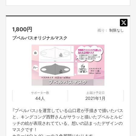
そんな『プペルバス』(友達の山口君)の“誰かのために”という優しい世界観
や、誰もやったことがないことに“挑戦する勇気”に感銘を受けました！
「出る杭は打たれる」という言葉があるように、僕自身も新しいことを始め
る時には色々なところから抵抗がありました！
1,800
円
そんな時、周りにいる挑戦をしている仲間に勇気をもらい、前に進むことが
残り：
制限なし
出来ています！
プペルバスオリジナルマスク
そんな仲間に自分も出来ることをしたい！
そして自分も初めての試み(クラウドファンディング)に挑戦してみたい！
最終的にはとりあえずやってみようという感覚ですが、想い先行でスタート
を切りたいと思います！
このグッズに描かれているプペルバスのロゴは、山口君が手描きしたもの
と、キングコング西野さんが手描きでサラッと描いたプペル＆ルビッチを合
わせたものだそうです。
サポーター数
お届け予定日
44人
2021年1月
そんな想いの詰まったプペルバスグッズで『プペルバス』を支援できればと
ても嬉しいです！
『プペルバス』を運営している山口君が手描きで描いたバス
と、キングコング西野さんがサラッと描いたプペルとルビ
コロナウィルスの影響で４００万円分の開催権利を出せずに苦しんでいる
『プペルバス』を全力で応援したいと思っていますので、皆さんよろしくお
ッチの絵が表現されてている、想いの詰まったデザインの
願いいたします。
マスクです！
カラーは白とグレーの２色展開になります。