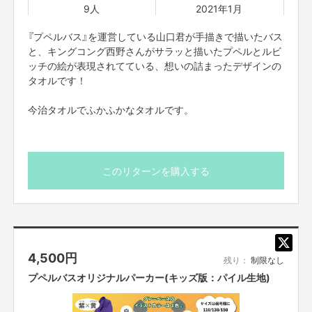
9人
2021年1月
“１人でも多くの子どもたちに笑顔を届けられる”ように、
『プペルバス』を運営している山口君が手描きで描いたバス
『プペルバス』の運営が継続できるための力になりたいと思
と、キングコング西野さんがサラッと描いたプペルとルビ
っておりますので、よろしくお願いいたします！
ッチの絵が表現されてている、想いの詰まったデザインの
タオルです！
--------------------------------------------------------------------
今治タオルでふかふかなタオルです。
---------------------------------------------
また、オリジナルマスクとオリジナルキャップにつきましては、『プペルバ
ス』サポーターのお二方にもご協力を頂いておりますので、ご紹介させて頂
このリターンを購入する
きます！
【マスク担当】
＜自己紹介＞
コニシミオ 大阪在住
子どもたちのクリエイティブを引き出すキッズワークショップ『きせかえド
4,500
円
レスメーカー』を運営しています。
残り：
制限なし
通称【リカちゃんの人】です！
プペルバスオリジナルパーカー(キッズ版：パイル生地)
夢は『イマジネーションテーマパーク』をつくること！