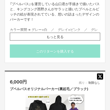
『プペルバス』を運営している山口君が手描きで描いたバス
と、キングコング西野さんがサラッと描いたプペルとルビ
ッチの絵が表現されてている、想いの詰まったデザインの
パーカーです！
カラー展開 ➜ グレー×白 ／ グレイ×ピンク ／ グレ
ー×緑
もっと見る
サイズ展開 ➜ Ｓ／ Ｍ ／ Ｌ ／ ＸＬ ／ ＸＸＬ／ＸＸＸＬ
よろしくお願いいたします！
画像のモデルは１７５センチ、６８キロでＬサイズを着用
しております。
このリターンを購入する
＊カラーとサイズ(Ｓ／ Ｍ ／ Ｌ ／ ＸＬ ／ ＸＸＬ／ＸＸＸ
Ｌ)は備考欄に必ずご記載ください。
【販売責任者】
奥田智
万が一、記載がない場合は「白のＬサイズ」とさせて頂き
ます。
【所在地】
6,000
円
残り：
制限なし
お取引において開示要求があった場合速やかにお答えさせて頂きます。
プペルバスオリジナルパーカー(裏起毛／ブラック)
【お問合せ先】
お問い合わせは下記のURLのメッセージからご連絡ください。
https://cf.fany.lol/users/message/view/23030