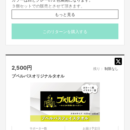
３個セットでの販売とさせて頂きます。
＊３個セットは同色とさせて頂きます。
もっと見る
資金の使い方
＊マスクのカラー(白、グレー)は備考欄に必ずご記載くだ
さい。
今回集まった資金は『プペルバス』の運営費として使ってもらえるように、
万が一、記載がない場合は白とさせて頂きます。
このリターンを購入する
売り上げの全額を寄付したいと思っています！
実現までの道のり
初挑戦のクラウドファンディングでドキドキとワクワクがいっぺんにきてい
2,500
円
残り：
制限なし
ます！
プペルバスオリジナルタオル
『信じぬくんだ。たとえひとりになっても』 “Believe. Even if you're the
only one.”
おわりに
「想いを共有できる仲間の応援」と「新たな挑戦」という２つのことを掛け合
わせることが出来る、クラウドファンディングという仕組みにも感謝しかあ
サポーター数
お届け予定日
りません！