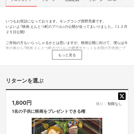
いつもお世話になっております。キングコング西野亮廣です。
いよいよ『映画 えんとつ町のプペル』の公開が迫ってまいりました。（１２月
２５日公開）
ご存知の方もいらっしゃるかとは思いますが、映画公開に向けて、僕らは今
年の春から『映画 えんとつ町のプペル』の鑑賞チケットを全国の子供達にプ
レゼントするクラウドファンデイングを繰り返してきました。
もっと見る
そうして様々な施設・団体の方とコンタクトをとらせていただく中で、まだ
まだ「映画を観たくても観られない子供達」がいることを知りました。
リターンを選ぶ
1,800
円
残り：
制限なし
1名の子供に映画をプレゼントできる権