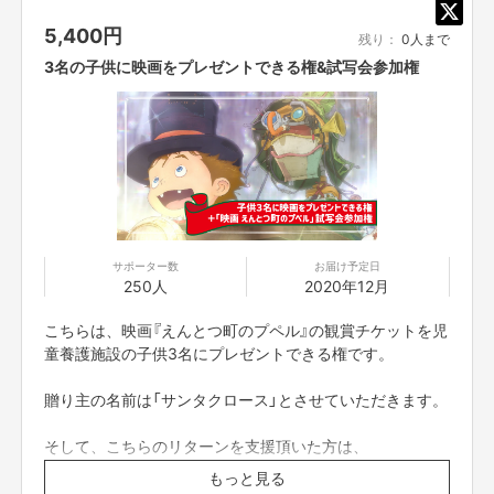
くださる方を募集させていただきますが、もともとは僕一人でやろうと思っ
5,400
円
残り：
0人まで
ていた企画なので、支援が一件も集まらなくても僕の自腹で実行させていた
だきます。
3名の子供に映画をプレゼントできる権&試写会参加権
２０２０年１２月２５日。
親元を離れ、懸命に生きる子供達に、とびっきりのクリスマスプレゼントを
贈ります。
是非、ご協力ください。
西野亮廣（キングコング）
サポーター数
お届け予定日
250人
2020年12月
こちらは、映画『えんとつ町のプペル』の観賞チケットを児
【販売責任者】
童養護施設の子供3名にプレゼントできる権です。
吉本興業株式会社
贈り主の名前は「サンタクロース」とさせていただきます。
【所在地】
〒160-0022 東京都新宿区新宿5丁目18番21号
そして、こちらのリターンを支援頂いた方は、
12月13日16時30分上映開始予定(※時間は変更になる可能
もっと見る
性がございます)の東京国際フォーラムで行われる
【お問合せ先】