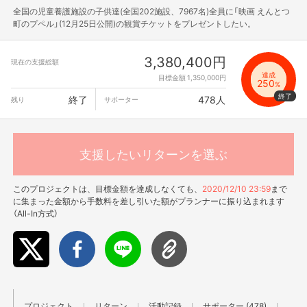
全国の児童養護施設の子供達(全国202施設、7967名)全員に「映画 えんとつ
町のプペル」(12月25日公開)の観賞チケットをプレゼントしたい。
3,380,400円
現在の支援総額
達成
目標金額 1,350,000円
250
%
終了
478人
残り
サポーター
支援したいリターンを選ぶ
このプロジェクトは、目標金額を達成しなくても、
2020/12/10 23:59
まで
に集まった金額から手数料を差し引いた額がプランナーに振り込まれます
（All-In方式）
プロジェクト
リターン
活動記録
サポーター (478)