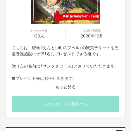
中でも、親元を離れて暮らす児童養護施設の子供達は、なかなか映画館に足
を運ぶ機会がありません。
そこで、映画館から通える距離（車で２０分圏内）にある児童養護施設の方と
お話しをさせてもらったところ、「全国２０２施設、７９６７名」の子供達
から「『映画 えんとつ町のプペル』を観たい」という声が上がりました。
サポーター数
お届け予定日
彼らが求めている『映画 えんとつ町のプペル』は、親と離れて生きる少年の
128人
2020年12月
物語です。
そして、公開日がクリスマス。
こちらは、映画『えんとつ町のプペル』の観賞チケットを児
これだけの条件が揃っちゃったら、僕には、「児童養護施設の子供達に『映
童養護施設の子供1名にプレゼントできる権です。
画 えんとつ町のプペル』を贈る」以外の選択肢はありません。
クリスマスプレゼントです。
贈り主の名前は「サンタクロース」とさせていただきます。
■プレゼント先はお任せ頂きます。
■プレゼント先への支援者の方のお名前のご案内ができか
もっと見る
ねます。
■お届け予定日は「目安」です。団体の代表者様と連絡をと
りあって、都合が合うタイミングでお届けします。
このリターンを購入する
今回は、僕と一緒に児童養護施設の子供達にクリスマスプレゼントを贈って