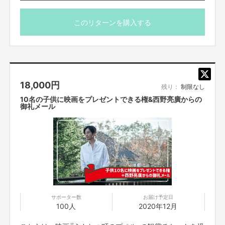
お問い合わせは下記のURLのメッセージからご連絡ください。
「映画 えんとつ町のプペル」の完成披露試写会にご参加い
https://cf.fany.lol/users/message/view/28
ただけます。
このリターンを購入する
参加に関しては、１支援で１名様までとさせていただきま
す。
小学１年生以上のお子様も１名としてカウント致します。
【返品期限】
不良品、発送品間違いの場合は無料で交換させていただきます。到着日から
7日以内に上記問い合わせ先へご連絡ください。それ以上経過しますと返品
こちらの試写会には西野亮廣も出席いたします。
をお受け出来ない場合がございます。※サポーターのご都合によるキャンセ
18,000
円
是非、ご参加ください。
残り：
制限なし
ル・返品・交換はお受けできません。
10名の子供に映画をプレゼントできる権&西野亮廣からの
■完成披露試写会概要
御礼メール
日程：12月13日（日）実施
【返品送料】
開場：15:45（予定） 上映開始：16:30（予定）
不良品、発送商品間違いの場合、着払いにて対応いたします。
※当日のスケジュールは変更になる可能性がございます。
場所：東京国際フォーラムC
住所：〒100-0005 東京都千代田区丸の内3丁目5番1号
※詳細は追って、支援者の皆様にお送りします。映画公式
HP等へのお問い合わせはお控えください。
サポーター数
お届け予定日
■試写会に関する注意事項
100人
2020年12月
・コロナ感染等様々な事情により、完成披露試写会の内容
の変更、または試写会が中止になる可能性がございます。