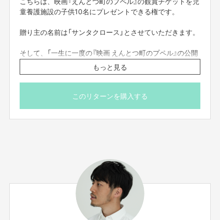
こちらは、映画『えんとつ町のプペル』の観賞チケットを児
あらかじめご了承ください。
童養護施設の子供10名にプレゼントできる権です。
・未就学児の方のご来場はご遠慮させていただきます。
・上映前は、周囲の方々のご迷惑にならないようお待ちい
贈り主の名前は「サンタクロース」とさせていただきます。
ただき、必ずスタッフの指示に従ってください。
・他のお客様のご迷惑になる場合、退出をお願いする可能
そして、「一生に一度の『映画 えんとつ町のプペル』の公開
性がございます。
日」に西野亮廣から御礼のメール(そこそこ長文)を送らせ
もっと見る
・コロナ対策の為、当日検温・体調チェックを行わせてい
ていただきます。
ただきます。
・必ずマスク着用と、入場時に手指の消毒のご協力をお願
そこそこ熱めのメッセージになると思います(笑)。
このリターンを購入する
いします 。
・来場前に体調が悪いと感じた方は、来場をご遠慮くださ
宜しくお願い致します。
い。返金対応とさせて頂きます。
・お並びいただく際は、前後の方との間隔をお空けくださ
■プレゼント先はお任せ頂きます。
い。
■プレゼント先への支援者の方のお名前のご案内ができか
ねます。
■プレゼントに関する注意事項
■お届け予定日は「目安」です。団体の代表者様と連絡をと
・プレゼント先はお任せ頂きます。
りあって、都合が合うタイミングでお届けします。
・プレゼント先への支援者の方のお名前のご案内ができか
ねます。
・お届け予定日は「目安」です。団体の代表者様と連絡をと
りあって、都合が合うタイミングでお届けします。