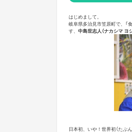
はじめまして。
岐阜県多治見市笠原町で、「
す、
中島世志人（ナカシマ ヨ
日本初、いや！世界初（たぶん