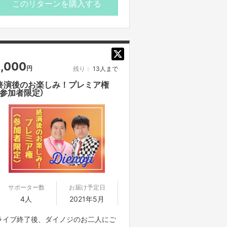
このリターンを購入する
1,000
円
残り：
13人まで
終演後のお楽しみ！プレミア権
（参加者限定）
サポーター数
お届け予定日
4人
2021年5月
ライブ終了後、ダイノジのお二人にご