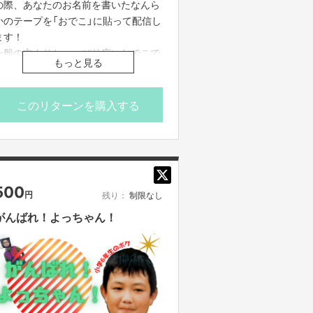
の際、あなたのお名前を書いたなんら
かのテープを「おでこ」に貼って配信し
ます！
一般の方よりちょっぴり広いおでこで
もっと見る
髪型も、まーこういう感じなので、そ
こそこ大きめに表示できます。
※おでこに異変が起きた場合、掲載を
このリターンを購入する
一時中止させていただく可能性がござ
います。
※備考欄に、おでこに貼って欲しいお
名前を記入してください。
※支援者多数の場合は、配信回数を増
500
円
残り：
制限なし
やします。
がんばれ！よっちゃん！