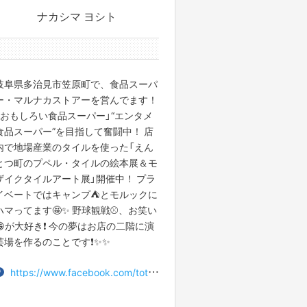
ナカシマ ヨシト
165件のサポーターと
岐阜県多治見市笠原町で、食品スーパ
ー・マルナカストアーを営んでます！
「おもしろい食品スーパー」“エンタメ
食品スーパー”を目指して奮闘中！ 店
内で地場産業のタイルを使った「えん
とつ町のプペル・タイルの絵本展＆モ
ザイクタイルアート展」開催中！ プラ
イベートではキャンプ⛺️とモルックに
ハマってます🤩✨ 野球観戦⚾️、お笑い
😁が大好き❗️ 今の夢はお店の二階に演
芸場を作るのことです❗️✨✨
https://www.facebook.com/totoyoshito