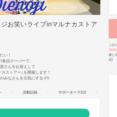
ノジお笑いライブinマルナカストア
この
2021/
たい！
差し引
式）
町の食品スーパーで、
ブ彦さんをお迎えして
ナカストアー』を開催します！
のみなさんを元気にするぞ‼️
ン
活動記録
サポーター (122)