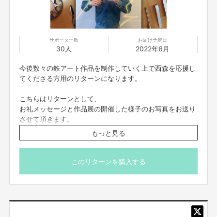
興味ある方見てみて下さい！
詳細
サポーター数
お届け予定日
個展「モンスターエンジン西森鉄工所 」
30人
2022年6月
今後数々の鉄アート作品を制作していく上で西森を応援し
期間：2022年
5月26日(木)～5月29日(日)
てくださる方用のリターンになります。
営業時間：
13:00-18:00
会場：
Laugh & Peace Art Gallery
https://www.lpag.jp/
こちらはリターンとして、
(〒542-0075 大阪市中央区難波千日前3－15 吉本本館1F )
お礼メッセージと作品展の開催した様子のお写真をお送り
させて頂きます。
入場無料です！！！
もっと見る
※送料込み、海外発送は対応しておりません。
※プロジェクト本文の末尾に記載されている【ご支援に関す
る注意事項】を必ず一読下さいますようお願い申し上げま
このリターンを購入する
す。