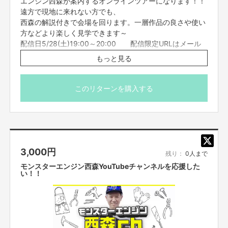
エンジン西森が案内するオンラインツアーになります！！
遠方で現地に来れない方でも、
資金の使い道
イベント制作費の一部や、リターン制作費、発送料に当てさせて頂きます。
西森の解説付きで会場を回ります。一層作品の良さや使い
方などより楽しく見学できます～
ご支援にあたっての注意事項
配信日5/28(土)19:00～20:00 配信限定URLはメール
■迷惑メールの対策などでドメイン指定を行っている場合、メールが受信で
にてご案内お送りさせて頂きます
もっと見る
きない場合がございます。「@yoshimoto.co.jp」を受信設定してください。
■応募者は、自ら及び自らが代表となって応募した参加者全てが、反社会的
※こちらのリターンは5/26(木)の16:00までで締め切らせ
勢力（暴力団、暴力団員、暴力団準構成員、暴力団関係企業、総会屋等、社
会運動等標ぼうゴロ、特殊知能暴力集団及びこれらに準ずる団体、並びにこ
て頂きます。
このリターンを購入する
れらの構成員等を指します。以下、同様とします。）に該当せず、また、こ
※プロジェクト本文の末尾に記載されている【ご支援に関す
れら反社会的勢力との間で社会的に非難されるべき関係を有していないこと
る注意事項】【オンラインのリターンについての注意事項】
を保証します。
を必ずご一読ください。
■プロジェクト実施前及び実施中に上記に反する事態が発生した場合、いつ
でもプロジェクトの実行を中止することができ、プランナーは一切の責任を
負担しません。
3,000
円
■参加する権利の転売や譲渡は禁止とさせていただきます。購入したご本人
残り：
0人まで
のみが参加できます。
モンスターエンジン西森YouTubeチャンネルを応援した
い！！
【オンラインのリターンについての注意事項】
■オンライン会議ツールで参加者全員を同時につなぎ、それぞれリモートで
ご参加いただきます。直接お会いすることはできませんので、ご了承くださ
い。
■コミュニケーションには「Zoom」を使用させていただきます。Zoomを使