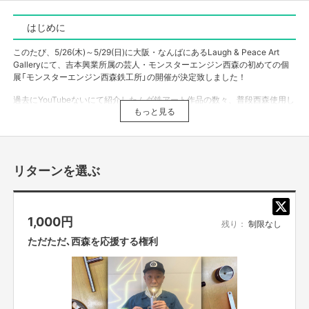
はじめに
このたび、5/26(木)～5/29(日)に大阪・なんばにあるLaugh & Peace Art
Galleryにて、吉本興業所属の芸人・モンスターエンジン西森の初めての個
展「モンスターエンジン西森鉄工所」の開催が決定致しました！
過去にYouTubeないにて紹介したムダ鉄アート作品の数々、普段西森使用し
ている鉄工具など展示されます。
もっと見る
この個展「モンスターエンジン西森鉄工所」を全国の皆さんに訪れて頂きた
い、見て頂きたいと思っております！
リターンを選ぶ
今回のプロジェクトを立ち上げた理由
1,000
円
ご時世柄、開催期間も短く直接会場にご来場頂くのが難しいという方もおら
残り：
制限なし
れると思います。
ただただ､西森を応援する権利
そこで！！
全国のファンの皆様にも、工場見学をお楽しみ頂きたい！
実際に作品を届けたい！
こちらのクラウドファンディングでも楽しめる内容もありますので、是非ご