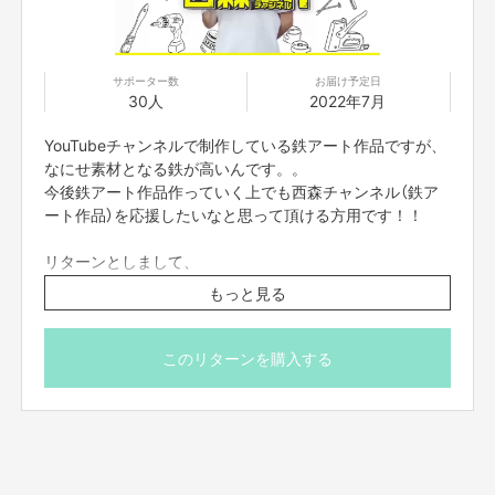
用できる環境を整えていただき、電波のいい環境でおつなぎください。
■参加方法は支援者の方に、リターン実施日の前日までに案内を、個別にお
送りいたします。お知らせした時間を厳守して下さい。遅れると参加できな
くなります。
サポーター数
お届け予定日
■コンプライアンスの観点から録画させていただいております。あらかじめ
30人
2022年7月
ご了承ください。お客様の映像に関しては、他の目的での使用は致しませ
ん。
YouTubeチャンネルで制作している鉄アート作品ですが、
■参加者の配信中の録画撮影、録音、また、SNS等に詳細な配信内容を投稿
なにせ素材となる鉄が高いんです。。
することは禁止です。
■不適切と考えられる言動があった場合、強制的に退出をお願いする場合が
今後鉄アート作品作っていく上でも西森チャンネル（鉄ア
ございます。
ート作品）を応援したいなと思って頂ける方用です！！
リターンとしまして、
【販売責任者】
作品展の開催した様子のお写真と展示品の解説書をお送り
もっと見る
吉本興業株式会社
させて頂きます。
※送料込み、海外発送は対応しておりません。
このリターンを購入する
【所在地】
※プロジェクト本文の末尾に記載されている【ご支援に関す
大阪府大阪市難波千日前11-6
る注意事項】を必ず一読下さいますようお願い申し上げま
す。
【お問合せ先】
お問い合わせは下記のURLのメッセージからご連絡ください。
https://cf.fany.lol/users/message/view/96377