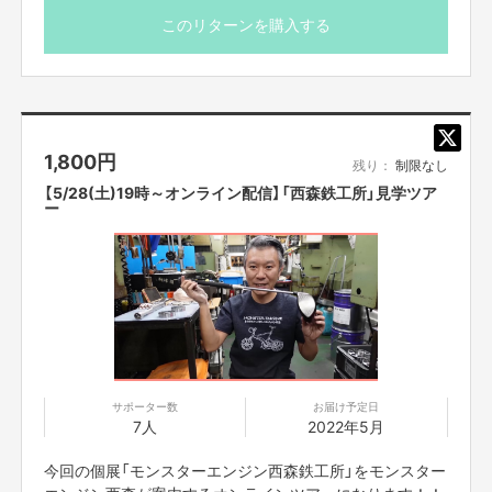
このリターンを購入する
1,800
円
残り：
制限なし
【5/28(土)19時～オンライン配信】「西森鉄工所」見学ツア
ー
サポーター数
お届け予定日
7人
2022年5月
今回の個展「モンスターエンジン西森鉄工所」をモンスター