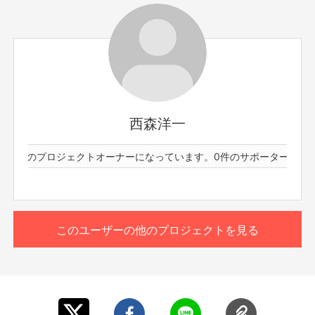
【返品期限】
不良品、発送品間違いの場合は無料で交換させていただきます。到着日から
7日以内に上記問い合わせ先へご連絡ください。それ以上経過しますと返品
をお受け出来ない場合がございます。※サポーターのご都合によるキャンセ
ル・返品・交換はお受けできません。
西森洋一
【返品送料】
不良品、発送商品間違いの場合、着払いにて対応いたします。
と1件のプロジェクトオーナーになっています。
0件のサポーターと1件
このユーザーの他のプロジェクトを見る