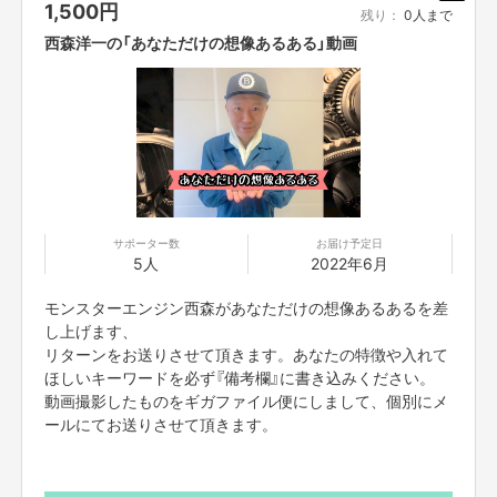
1,500
円
残り：
0人まで
西森洋一の「あなただけの想像あるある」動画
サポーター数
お届け予定日
5人
2022年6月
さらに、
関連イベントは祇園花月夜公演にて開催いたします
モンスターエンジン西森があなただけの想像あるあるを差
し上げます、
リターンをお送りさせて頂きます。あなたの特徴や入れて
祇園花月夜公演
ほしいキーワードを必ず『備考欄』に書き込みください。
動画撮影したものをギガファイル便にしまして、個別にメ
6/4(土)19:00開演
ールにてお送りさせて頂きます。
モンスターエンジン西森の作品を芸人が品評する会
「モンスターエジソン」
出演：モンスターエンジン、藤崎マーケット、ニッポンの社長、滝音、他
https://gion.yoshimoto.co.jp/2022/06/post-33.html