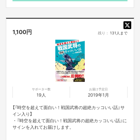
【所在地】
お取引において開示要求があった場合速やかにお答えさせて頂きます。
【お問合せ先】
1,100
円
残り：
131人まで
お問い合わせは下記のURLのメッセージからご連絡ください。
https://cf.fany.lol/users/message/view/298
【返品期限】
不良品、発送品間違いの場合は無料で交換させていただきます。到着日から
7日以内に上記問い合わせ先へご連絡ください。それ以上経過しますと返品
をお受け出来ない場合がございます。※サポーターのご都合によるキャンセ
ル・返品・交換はお受けできません。
サポーター数
お届け予定日
19人
2019年1月
【返品送料】
不良品、発送商品間違いの場合、着払いにて対応いたします。
【『時空を超えて面白い！戦国武将の超絶カッコいい話』サ
イン入り】
・『時空を超えて面白い！戦国武将の超絶カッコいい話』に
サインを入れてお届けします。