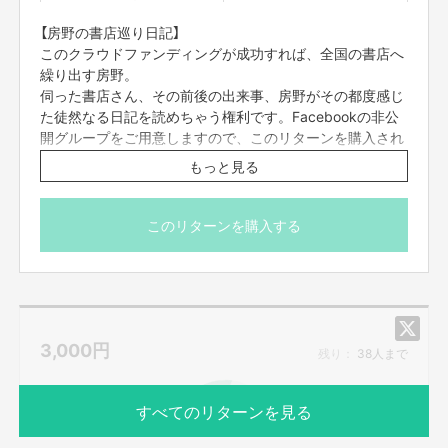
【房野の書店巡り日記】
このクラウドファンディングが成功すれば、全国の書店へ
繰り出す房野。
伺った書店さん、その前後の出来事、房野がその都度感じ
た徒然なる日記を読めちゃう権利です。Facebookの非公
開グループをご用意しますので、このリターンを購入され
た方は、「房野の書店巡り日記」にリクエスト申請を出して
もっと見る
いただきたいと思います。
表に出さない愚痴が混ざるかもだし、表に出さない素敵な
お話が飛び出すかも。
このリターンを購入する
3,000
円
残り：
38人まで
すべてのリターンを見る