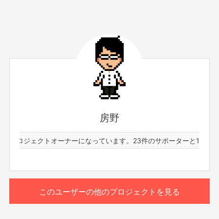
サポーター数
お届け予定日
12人
2019年2月
【『超現代語訳戦国時代』朗読CD】
・房野が自身の著書『超現代語訳戦国時代』の一部を抜粋し
て朗読したCDをお届けします。もちろん本に書いてある
ことをなぞるだけではなく、セリフの間合いやアドリブな
んかも存分にお楽しみいただける代物となっております。
房野
※朗読は書籍全部ではございません。本の中の一部分とさ
せていただきます。何卒ご了承ください。
もっと見る
のプロジェクトオーナーになっています。
23件のサポーターと1件のプ
このリターンを購入する
このユーザーの他のプロジェクトを見る