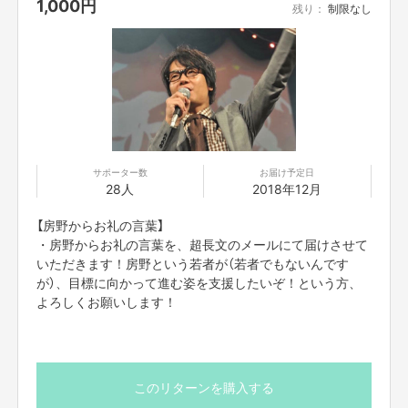
1,000
円
販売業者
株式会社よしもとクリエイティブ・エージェンシー
残り：
制限なし
販売責任
小菅 佑恭
者
所在地
大阪市中央区難波千日前11番6号
問い合わ
kosuge.ukyo@yoshimoto.co.jp
せ先メー
ルアドレ
ス
販売価格
リターン毎にプロジェクトページに記載（税込表記）
販売価格
お支払いにコンビニ決済/ペイジーをご利用の場合、別途
以外に必
利用料がかかります。
要な料金
販売数量
リターン毎に上限数をプロジェクトページに記載
引き渡し
リターン毎にプロジェクトページに記載
時期
お支払い
・クレジットカード決済をご利用の場合
サポーター数
お届け予定日
の時期
支援募集期間の終了時にお支払いが確定し、カード会社の
28人
2018年12月
定める日に引き落としが行われます。
・コンビニ決済/ペイジーをご利用の場合
ご注文いただいた日から2日以内 にお支払いをお済ませく
ださい。期限を過ぎますと自動的にキャンセルとなります
【房野からお礼の言葉】
のでご注意ください。
・房野からお礼の言葉を、超長文のメールにて届けさせて
お支払い
All or Nothing方式 ・クレジットカード決済
の方法
All In方式 ・クレジットカード決済
いただきます！房野という若者が（若者でもないんです
・コンビニ決済
・ペイジー
が）、目標に向かって進む姿を支援したいぞ！という方、
返品期限
不良品、発送品間違いの場合は無料で交換させていただき
ます。到着日から7日以内 に上記メールアドレスへご連絡
よろしくお願いします！
ください。それ以上経過しますと返品をお受け出来ない場
合がございます。
※サポーターのご都合によるキャンセル・返品・交換はお
受けできません。
返品送料
不良品、発送商品間違いの場合、着払いにて対応いたしま
す。
このリターンを購入する