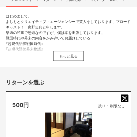
はじめまして。
よしもとクリエイティブ・エージェンシーで芸人をしております、ブロード
キャスト！！房野史典と申します。
早速の私事で恐縮なのですが、僕は本を出版しております。
戦国時代や幕末の内容をかみ砕いてお届けしている
『超現代語訳戦国時代』
『超現代語訳幕末物語』
というタイトルの本。
もっと見る
こちら、「歴史苦手だなー」「興味あるけど戦国とか幕末ってハードル高いな
ー」という方々にこそご覧いただきたい、"ザ・歴史入門書"といった内容と
なっております。
この本をですね、
リターンを選ぶ
広めたいんです。
"歴史"というものにアレルギーを示し、中身の面白さを感じないままにスル
ーするのはなんだか悲しい。
これが幼少期に起これば、なおのことです。
500
円
別に「歴史好きになりましょうよ」とは言いません。
残り：
制限なし
ただ、内容を知らずに「なんだか難しそう……」と毛嫌いするのはあまりに
ももったいない。
"食わず嫌い"の状態があまりにもったいないと思ったんです。
歴史を学ぶって、未来につながる行為だから。
先人たちが残してくれた"失敗"や"成功"を知るのって、データとして持って
おいて損はありませんよ。