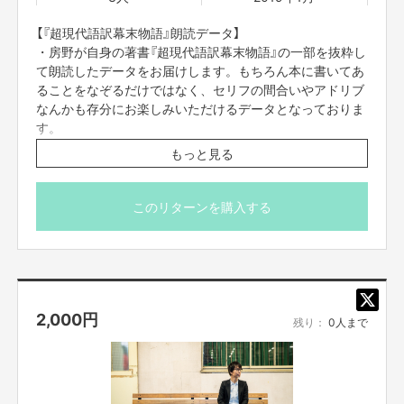
【『超現代語訳幕末物語』朗読データ】
・房野が自身の著書『超現代語訳幕末物語』の一部を抜粋し
て朗読したデータをお届けします。もちろん本に書いてあ
ることをなぞるだけではなく、セリフの間合いやアドリブ
なんかも存分にお楽しみいただけるデータとなっておりま
す。
※朗読は書籍全部ではございません。本の中の一部分とさ
もっと見る
せていただきます。何卒ご了承ください。
このリターンを購入する
2,000
円
残り：
0人まで