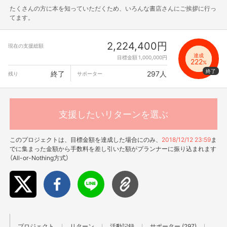
たくさんの方に本を知っていただくため、いろんな書店さんにご挨拶に行っ
てます。
2,224,400円
現在の支援総額
達成
目標金額 1,000,000円
222
%
終了
297人
残り
サポーター
支援したいリターンを選ぶ
このプロジェクトは、目標金額を達成した場合にのみ、
2018/12/12 23:59
ま
でに集まった金額から手数料を差し引いた額がプランナーに振り込まれます
（All-or-Nothing方式）
プロジェクト
リターン
活動記録
サポーター (297)