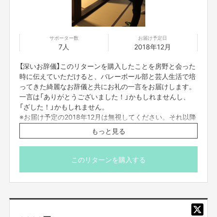
それらの事例をふまえて、僕らは次に活かせるんですから。
世の中の風潮と自分の趣味を照らし合わせた結果、僕は"書籍"で訴えるとい
う幸運に巡りあえました。
自分の本で「歴史のすべてを学んでほしい」なんてことは考えてません（当た
サポーター数
お届け予定日
り前です）。
7人
2018年12月
が、「歴史を"知る"キッカケになる」
その一端を、この本は担えるんじゃないかと考えてるんです。
【深いお辞儀】このリターンを購入したことを房野と会った
たくさんの方に本を知っていただくため、いろんな書店さんにご挨拶に行っ
時に伝えていただけると、バレーボール部と芸人生活で培
てます。
ってきた綺麗なお辞儀と共にお礼の一言をお届けします。
草の根活動だけど、まずは書店員さんにこの本の存在を知ってもらうことこ
そ、書籍の知名度アップになると思ってます。
一言は「ありがとうございました！」かもしれませんし、
東京に住んでるので、関東はなんとか足を伸ばせます。
「ざした！」かもしれません。
しかし、それ以外の地域となると、ちと難しい……。
※お届け予定の2018年12月は無視してください。それ以降
そこで今回、みなさんのお力をお借りして、遠方へも赴ける支援をいただき
もお会いすればお礼申し上げます。
もっと見る
たいと考えました。
※房野から会いに行くのではなく、お会いするタイミング
この『シルクハット』を活用して、全国の書店さんにご挨拶する機会を与え
があれば執行されるリターンです。
ていただきたい。
長々と申し訳ありません。
このリターンを購入する
少しでも「背中を押してやりたい」と心動いた方、その真心を分け与えてく
ださい。
何卒、よろしくお願いいたします。
プロジェクトプランナー
特商法表記