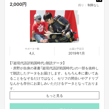
2,000
円
残り：
制限なし
サポーター数
お届け予定日
4人
2019年1月
【『超現代語訳戦国時代』朗読データ】
・房野が自身の著書『超現代語訳戦国時代』の一部を抜粋し
て朗読したデータをお届けします。もちろん本に書いてあ
ることをなぞるだけではなく、セリフの間合いやアドリブ
なんかも存分にお楽しみいただけるデータとなっておりま
す。
※朗読は書籍全部ではございません。本の中の一部分とさ
もっと見る
せていただきます。何卒ご了承ください。