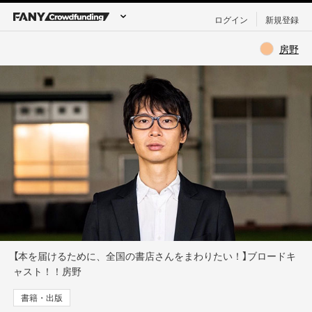
ログイン
新規登録
房野
【本を届けるために、全国の書店さんをまわりたい！】ブロードキ
ャスト！！房野
書籍・出版