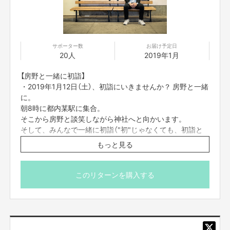
サポーター数
お届け予定日
20人
2019年1月
【房野と一緒に初詣】
・2019年1月12日（土）、初詣にいきませんか？ 房野と一緒
に。
朝8時に都内某駅に集合。
そこから房野と談笑しながら神社へと向かいます。
そして、みんなで一緒に初詣（"初"じゃなくても、初詣と
いうことで）。
もっと見る
※所要時間は約1時間です。
※集合場所は、リターンをご購入された方にメールでお伝
このリターンを購入する
えします。