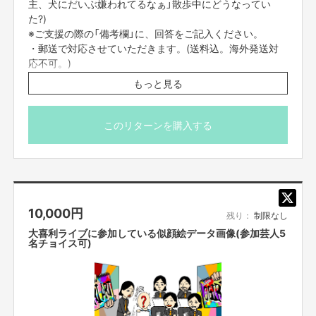
主、犬にだいぶ嫌われてるなぁ」散歩中にどうなってい
た?)
※ご支援の際の「備考欄」に、回答をご記入ください。
・郵送で対応させていただきます。(送料込。海外発送対
応不可。)
※描き直しは無しになります。ご了承ください。
もっと見る
このリターンを購入する
10,000
円
残り：
制限なし
大喜利ライブに参加している似顔絵データ画像(参加芸人5
名チョイス可)