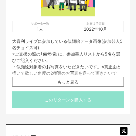
サポーター数
お届け予定日
1人
2022年10月
大喜利ライブに参加している似顔絵データ画像(参加芸人5
名チョイス可)
※ご支援の際の「備考欄」に、参加芸人リストから5名を選
びご記入ください。
・似顔絵対象者のお写真をいただきたいです。※真正面と
描いて欲しい角度の2種類のお写真を送って頂きたいで
す。
もっと見る
※写真はCrowdfundingのメッセージ機能にて、ギガファ
イル便で送っていただくようお願いします。
・完成した画像はCrowdfundingのメッセージ機能にて、
このリターンを購入する
ギガファイル便でお送りさせていただきます。
＜参加芸人(※敬称略)＞
シャンプーハット恋さん、NONSTYLE石田、おいでやす
小田、ヒューマン中村、守谷日和、すゑひろがりず、ぶる
ぼん、吉田たち、らむね岡、ザ・プラン9 爆ノ介、kento