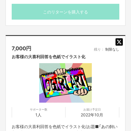
【お問合せ先】
お問い合わせは下記のURLのメッセージからご連絡ください。
https://cf.fany.lol/users/message/view/93816
このリターンを購入する
【返品期限】
不良品、発送品間違いの場合は無料で交換させていただきます。到着日から
7日以内に上記問い合わせ先へご連絡ください。それ以上経過しますと返品
7,000
円
をお受け出来ない場合がございます。※サポーターのご都合によるキャンセ
残り：
制限なし
ル・返品・交換はお受けできません。
お客様の大喜利回答を色紙でイラスト化
【返品送料】
不良品、発送商品間違いの場合、着払いにて対応いたします。
サポーター数
お届け予定日
1人
2022年10月
お客様の大喜利回答を色紙でイラスト化(お題■「あの飼い