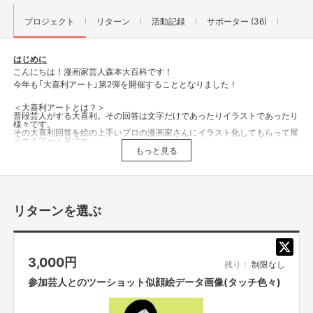
プロジェクト
リターン
活動記録
サポーター (36)
はじめに
こんにちは！漫画家芸人森本大百科です！
今年も「大喜利アート」第2弾を開催することとなりました！
＜大喜利アートとは？＞
普段芸人がする大喜利。
その回答は文字だけであったりイラストであったり
様々です。
その大喜利回答を絵の上手いプロの漫画家さんにイラスト化しても
らって展
示するアート展です。
スピード勝負の大喜利回答を時間をかけて丁寧に仕上げます！
もっと見る
芸人の大喜利の面白さと、
漫画家のイラスト表現力が組み合わさった今まで
にないアート展で
ございます！
＜森本大百科presents「大喜利アート」＠LAUGH & PEACE ART GALLERY
OSAKAについて＞
Laugh & Peace Art Galleryの「大喜利アート」では、
芸人の大喜利フリップ
リターンを選ぶ
と漫画家の迫力ある生のイラスト原画を間近
で見て笑えて、買う事もでき
る、
お笑いライブの様な美術館の様な不思議な体験ができます！
コロナ禍の状況で直接ご来場が難しい方々にオンラインでも楽しめ
ることを
企画いたします！
直接ギャラリーに来ることができなくても、
大喜利アート
を楽しめる企画をリターンとしてご用意いたしましす
。
3,000
円
【日時】2022年8月25日(木)〜8月28日(日)
残り：
制限なし
【営業時間】13:00～18:00
【会場】LAUGH & PEACE ART GALLERY OSAKA
参加芸人とのツーショット似顔絵データ画像(タッチ色々)
【入場料】無料
【参加芸人】シャンプーハット恋さん、NONSTYLE石田、span!マコト、
おい
でやす小田、ヒューマン中村、守谷日和、すゑひろがりず、
ぶるぼん、吉田
たち、らむね岡、ザ・プラン9 爆ノ介、kento fukaya、センリーズ、森本大