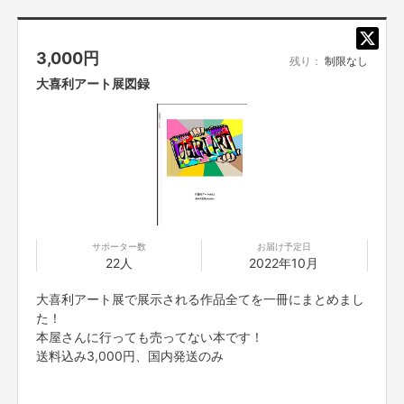
※予めご一読くださいますようお願い申し上げます。
ぼん、吉田たち、らむね岡、ザ・プラン9 爆ノ介、kento
■緊急事態宣言を含めた状況を鑑みて、
ご支援いただいた皆様にリターンさ
せていただきますので、
お届け予定日はあくまで暫定のものになります。
fukaya、センリーズ、森本大百科
3,000
円
※描き直しは無しになります。ご了承ください。
■応募者は、自ら及び自らが代表となって応募した参加者全てが、
反社会的
残り：
制限なし
勢力（暴力団、暴力団員、暴力団準構成員、
暴力団関係企業、総会屋等、社
会運動等標ぼうゴロ、
特殊知能暴力集団及びこれらに準ずる団体、
並びにこ
大喜利アート展図録
れらの構成員等を指します。以下、同様とします。）
に該当せず、また、
こ
れら反社会的勢力との間で社会的に非難されるべき関係を有して
いないこと
を保証します。
■
プロジェクト実施前及び実施中に上記に反する事態が発生した場合
、いつ
でもプロジェクトの実行を中止することができ、
プランナーは一切の責任を
負担しません。
■参加するリターンの転売や譲渡は禁止とさせていただきます。
購入したご
本人のみが参加できます。
■二次利用の目的や、
音声及び映像データの複製及び転送等の違法行為は固
くお断りさせ
ていただきます。
サポーター数
お届け予定日
22人
2022年10月
【販売責任者】
吉本興業株式会社
大喜利アート展で展示される作品全てを一冊にまとめまし
た！
本屋さんに行っても売ってない本です！
【所在地】
送料込み3,000円、国内発送のみ
大阪府大阪市中央区難波千日前11番6号