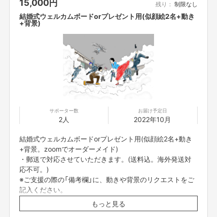
15,000
円
fukaya、センリーズ、森本大百科
残り：
制限なし
※描き直しは無しになります。ご了承ください。
結婚式ウェルカムボードorプレゼント用(似顔絵2名+動き
+背景)
サポーター数
お届け予定日
2人
2022年10月
結婚式ウェルカムボードorプレゼント用(似顔絵2名+動き
+背景。zoomでオーダーメイド)
・郵送で対応させていただきます。(送料込。海外発送対
応不可。)
※ご支援の際の「備考欄」に、動きや背景のリクエストをご
記入ください。
・似顔絵対象者のお写真をいただきたいです。※真正面と
もっと見る
描いて欲しい角度の2種類のお写真を送って頂きたいで