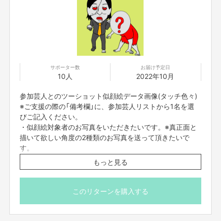
百科(主催)
〈メンバーについて〉
シャンプーハット恋さん、おいでやす小田さん、
ヒューマン中村さん、
守谷
日和さんと言った森本大百科がお世話になってる先輩芸人！
すゑひろがり
ず、ぶるぼんの同期芸人、ザ・プラン9爆ノ介、
kentofukayaと言った後輩
芸人！他多数！
そして森本大百科がアシスタントをしていた雑誌モーニングの漫画
「カバチ
タレ」の作画担当東風孝広先生、
何度か食事でご一緒したアクションコミッ
クスの「
ナニワめし暮らし」
の作者はたのさとし先生に参加依頼をすると
次々にギャグ漫画家の
川口憲吾先生と言った、
ビッグネームの先生がまた別
サポーター数
お届け予定日
のビッグネームの先生を紹介して下さ
りました！
10人
2022年10月
森本大百科を含む総勢15人の芸人と、
有名プロ漫画家14人が奇跡的にタッ
グを組んで大喜利をします！
参加芸人とのツーショット似顔絵データ画像(タッチ色々)
このプロジェクトでやりたいこと・やろうと思った理由
この「大喜利アート」は前回、
多くのお客様が来られて皆様笑顔で帰られま
※ご支援の際の「備考欄」に、参加芸人リストから1名を選
した！
声を出して笑う方もかなりいました！
びご記入ください。
皆様に喜んで頂けて展示会としては素晴らしいパフォーマンスがで
きたと思
・似顔絵対象者のお写真をいただきたいです。※真正面と
っております！
しかし、絵が売れず、ノーギャラの方も少なくありませんでした。
描いて欲しい角度の2種類のお写真を送って頂きたいで
芸人も漫画家さんも皆さん本当に凄い方々に優しさで参加頂いてお
ります。
主催者としてプレイヤーの皆様になんとか、
ちゃんとしたギャラを払いたい
す。
のです！！
その分ボクが皆様に絵を描きまくりますのでどうかご支援宜しくお
願い致し
・写真はCrowdfundingのメッセージ機能にて、ギガファ
もっと見る
ます！
イル便で送っていただくようお願いします。
・完成した画像はCrowdfundingのメッセージ機能にて、
資金の使い方
・スタッフ人件費3万円
ギガファイル便でお送りさせていただきます。
このリターンを購入する
・材料費3万円
・参加芸人へのギャラトータルで5万円
＜参加芸人(※敬称略)＞
・FANY手数料（15%分）
シャンプーハット恋さん、NONSTYLE石田、おいでやす
【ご支援に関する注意事項】
小田、ヒューマン中村、守谷日和、すゑひろがりず、ぶる