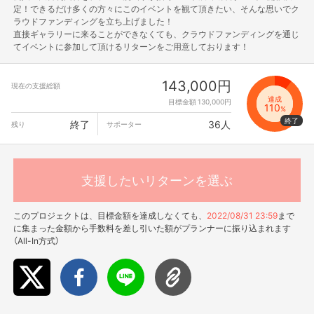
定！できるだけ多くの方々にこのイベントを観て頂きたい、そんな思いでク
ラウドファンディングを立ち上げました！
直接ギャラリーに来ることができなくても、クラウドファンディングを通じ
てイベントに参加して頂けるリターンをご用意しております！
143,000円
現在の支援総額
達成
目標金額 130,000円
110
%
終了
36人
残り
サポーター
支援したいリターンを選ぶ
このプロジェクトは、目標金額を達成しなくても、
2022/08/31 23:59
まで
に集まった金額から手数料を差し引いた額がプランナーに振り込まれます
（All-In方式）