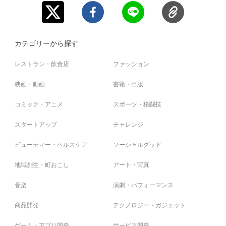
■NSC大ライブデジタル写真集
グッズの制作について
NSC大ライブでの様子を配信、そして中々見れない袖写真
やオフショットも限定配信！！！
このプロジェクトでは、皆さまから頂いた支援金で
よしもとアカデミーの
カテゴリーから探す
デジタル写真集の閲覧方法につきましては、FANY
公式オリジナルグッズ
を制作したいと考えております💭
制作するオリジナルグッズは、支援金の合計額によって変化しますので、あ
Crowdfundingのメッセージ機能を使ってご案内させてい
レストラン・飲食店
ファッション
らかじめご了承ください。
ただきます。
以下が現状のグッズ案になります。 何が完成するか、お楽しみに！
映画・動画
書籍・出版
※閲覧期間は2023年3月31日(金)までになります。
グッズ案
※写真はよしもとアカデミーの生徒が撮影します。
コミック・アニメ
スポーツ・格闘技
▼
ネックストラップ型ミニキーホルダー
※写真のダウンロードは可能ですが、SNSへの発信や他人
NSC、YCAなどよしもとアカデミーに通う生徒が必ず身につけているネッ
スタートアップ
チャレンジ
に共有する行為はお控えください。その他『ご支援にあた
クストラップ。
っての注意事項』をお読みください。
これをミニキーホルダーとして、卒業後も残しておけるグッズに！
ビューティー・ヘルスケア
ソーシャルグッド
▼
タブレット操作もできるボールペン
※返品・返金は承っておりません。
タブレットを使う機会が多い現代。
会社などでも使いやすい、大人っぽいデザインのタッチペン付きボールペ
地域創生・町おこし
アート・写真
ンを制作！
▼
マグカップ・タンブラー水筒
音楽
演劇・パフォーマンス
日常的に使えて、ふとした時にアカデミー生時代を思い出せるグッズ。
どなたでも使いやすいように、シンプルなデザインに！
商品開発
テクノロジー・ガジェット
▼
ネクタイピン
漫才衣装として、社会人として、スーツを着られる方は多いはず。
ゲーム・アプリ開発
サービス開発