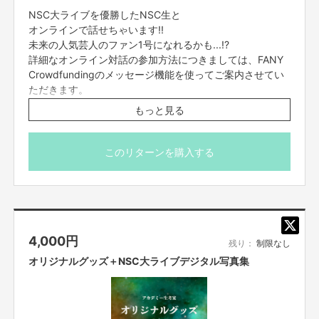
NSC大ライブを優勝したNSC生と
オンラインで話せちゃいます!!
NSC東京･大阪現役生による 東西ネタ合戦
未来の人気芸人のファン1号になれるかも...!?
詳細なオンライン対話の参加方法につきましては、FANY
Crowdfundingのメッセージ機能を使ってご案内させてい
生徒の声
ただきます。
※2023年3月末までに実施予定です。個別で日程調整させ
もっと見る
YDA生徒
ていただきますのでよろしくお願いいたします。
私はよしもとデジタルエンターテイメントアカデミーで学んでいます。
※備考欄にて【東京優勝者】or【大阪優勝者】のどちらとトー
実際に現場で活躍されている講師の方々からエンタメ業界の関わるデジタル
このリターンを購入する
分野の講義や芸人さんと一緒にYouTubeの制作を行いました。
ク希望かを記載くださいませ。
自分たちで企画を考え、発表する機会が多く、実践を通じて企画力やプレゼ
ン力も得る事が出来ています。
※支援者様とマンツーマンになります。
卒業後は学びを活かし、芸人さんと一緒におもしろいコンテンツを作成でき
※東阪優勝者のどちらか1組とのオンライントークになりま
るよう頑張ります！
す。
4,000
円
残り：
制限なし
※配信ツールはZOOMになります。
YCA生徒
オリジナルグッズ＋NSC大ライブデジタル写真集
※時間は10分間を予定しております。
「芸人さんを支えたい」という自分の夢を叶えるためによしもとクリエイテ
※配信中の顔出し、声出しは任意です。
ィブアカデミーに入学し、基礎から実践まで様々なことを学んでいます。
※アーカイブはございません。
その中でも私の一番心に残った経験は、学園祭です。
昔からお笑いが大好きで劇場に通っていたのですが、この学園祭を通して、