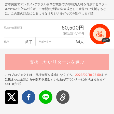
吉本興業でエンタメ×デジタルを学び業界での即戦力人材を育成するスクー
ルのYDA生（YCA生）が、一年間の授業の集大成として皆様のご支援をもと
に、この期の記念になるようなオリジナルグッズを制作します🙌
60,500円
現在の支援総額
達成
目標金額 10,000円
605
%
終了
34人
残り
サポーター
支援したいリターンを選ぶ
このプロジェクトは、目標金額を達成しなくても、
2023/02/19 23:59
まで
に集まった金額から手数料を差し引いた額がプランナーに振り込まれます
（All-In方式）