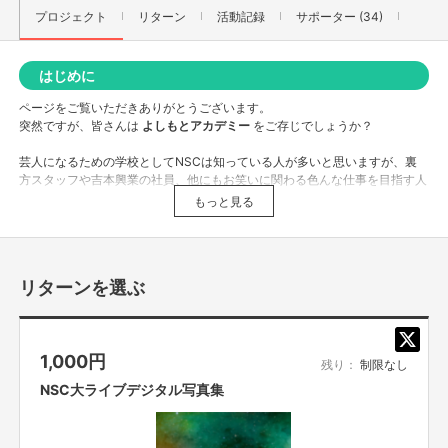
プロジェクト
リターン
活動記録
サポーター (34)
はじめに
ページをご覧いただきありがとうございます。
突然ですが、皆さんは
よしもとアカデミー
をご存じでしょうか？
芸人になるための学校としてNSCは知っている人が多いと思いますが、裏
方スタッフや吉本興業の社員、他にもお笑いに関わる色んな仕事を目指す人
たちが通っている学校です。
もっと見る
私達はマネージャー・作家・映像ディレクター、ライブプロデューサーなど
エンタメに関わる様々な仕事を目指してよしもとデジタルエンターテイメン
トアカデミー（通称YDA）、よしもとクリエイティブアカデミー（通称YCA）
の東京校・大阪校に在学しながら日々勉強しています📝
リターンを選ぶ
よしもとアカデミーでは、吉本興業ならではの実際に芸人さんに来てもらっ
ての授業や、学園祭や大ライブ、LIVE STANDのお手伝いなど普通では経験
できないような貴重な体験をすることができます！
1,000
円
残り：
制限なし
NSC大ライブデジタル写真集
活動実績
YDA生（YCA生）の活動