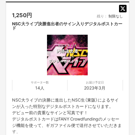
学園祭ライブの様子
1,250
円
残り：
制限なし
NSC大ライブ決勝進出者のサイン入りデジタルポストカー
ド
YouTube企画撮影の様子
サポーター数
お届け予定日
14人
2023年3月
NSC生の活動
芸人として活躍するため、講師陣による基礎や礼儀、ネタ見せの授業、選抜
NSC大ライブの決勝に進出したNSC生（東阪）によるサイ
メンバーによる現役生ライブ、学園祭、劇場所属のためのオーディションな
ンが入った特別なデジタルポストカードになります。
どを行いました。
デビュー前の貴重なサインと写真です！
そして、NSC生の1年間の集大成として毎年卒業間近に開催される
『NSC大
デジタルポストカードはFANY Crowdfundingのメッセー
ライブ2023』
。
ジ機能を使って、ギガファイル便で送付させていただきま
今年も大阪45期生、東京28期生など、1年間切磋琢磨した現役生たちが、
す。
渾身のネタでチャンピオンを目指します。