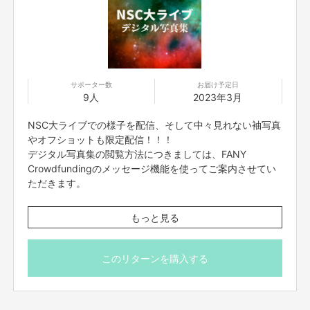
YDAでは、SNSやデジタルテクノロジーを利用したビジネス戦略・アプリ
開発・YouTube撮影＆解析など、エンタメの最前線で活躍できるスキルを学
びました。
また、実践の場としてフースーヤチャンネルとコラボして企画立案から撮
影・編集まで行い動画をアップしたり、LIVE STANDの運営手伝い・賞レー
ス予選補佐（R-1グランプリ、キングオブコント)を行ってきました！
サポーター数
お届け予定日
9人
2023年3月
YCAでは、ガレッジセールゴリさん、次長課長河本さんなどプロの芸人さん
による講義・YouTubeの企画制作・NSC28期のドキュメント映像制作・有
NSC大ライブでの様子を配信、そして中々見れない袖写真
楽町シアターでの学園祭ライブの企画、制作等を行いました。
やオフショットも限定配信！！！
デジタル写真集の閲覧方法につきましては、FANY
学園祭ライブではニューヨーク、男性ブランコ、ヨネダ2000など人気芸人
Crowdfundingのメッセージ機能を使ってご案内させてい
さんに多数ご出演いただきました✨
ただきます。
※閲覧期間は2023年3月31日(金)までになります。
もっと見る
※写真はよしもとアカデミーの生徒が撮影します。
※写真のダウンロードは可能ですが、SNSへの発信や他人
に共有する行為はお控えください。その他『ご支援にあた
このリターンを購入する
っての注意事項』をお読みください。
※返品・返金は承っておりません。