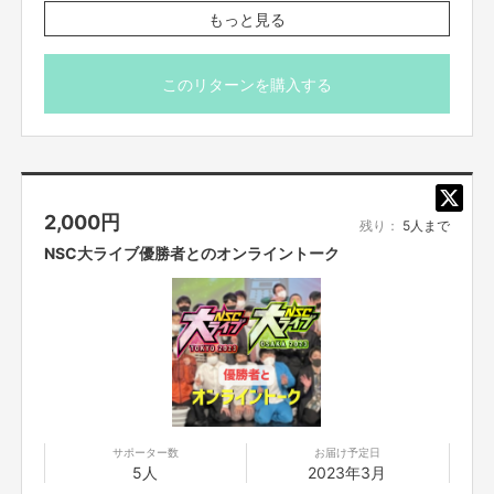
このクラウドファンディングでは、リターンとして『NSC大ライブ2023』の
もっと見る
写真集や配信企画などのプランもご用意しております🎁
※ポストカードはランダムになります。指定はできませ
ん。
■NSC大ライブ2023
※返品・返金は承っておりません。
このリターンを購入する
【東京】 浅草公会堂
日程：予選１部 ２月13日（月） 開演 14:00
予選２部 ２月14日（火） 開演 10:00
決勝 ２月14日（火） 開演 18:30
【大阪】 COOL JAPAN PARK OSAKA WWホール
日程：予選 ２月17日（金） 開演 12:00
2,000
円
残り：
5人まで
決勝 ２月17日（金） 開演 20:15
NSC大ライブ優勝者とのオンライントーク
『NSC大ライブ2023』のチケットはこちらから
サポーター数
お届け予定日
5人
2023年3月