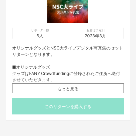
※必ず本文中の『配信に関するリターンについて』をお読み
一つのイベントを打つときは、芸人さんはもちろん、作家さんや舞台監督さ
ん・音響さんなど、たくさんの方々が動いていることを知りました。
ください。
プロのお仕事を間近で見させていただくことができ、私の夢はより具体的な
※返品・返金は承っておりません。
ものとなりました。
今年の4月から、夢であった「芸人さんを支える」仕事に就きます。
サポーター数
お届け予定日
この1年で学んだことを十分に活かして芸人さんが実力を発揮できるように
6人
2023年3月
側で支えられるように頑張ります！
オリジナルグッズとNSC大ライブデジタル写真集のセット
リターンとなります。
■オリジナルグッズ
グッズはFANY Crowdfundingに登録されたご住所へ送付
させていただきます。
もっと見る
制作するグッズは、支援金の合計額によって変化しますの
で、あらかじめご了承ください。
以下が現状のグッズ案になります。 何が完成するか、お楽
このリターンを購入する
しみに！
ロケの様子
▼ネックストラップ型ミニキーホルダー
NSC、YCAなどよしもとアカデミーに通う生徒が必ず身に