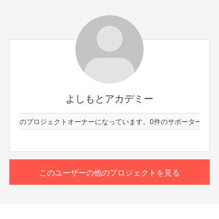
つけているネックストラップ。
これをミニキーホルダーとして、卒業後も残しておけるグ
ッズに！
▼タブレット操作もできるボールペン
タブレットを使う機会が多い現代。
会社などでも使いやすい、大人っぽいデザインのタッチペ
ン付きボールペンを制作！
「人気芸人、母校へ帰る」撮影の様子
▼マグカップ・タンブラー水筒
よしもとアカデミー
日常的に使えて、ふとした時にアカデミー生時代を思い出
このプロジェクトでやりたいこと・やろうと思った理由
せるグッズ。
と2件のプロジェクトオーナーになっています。
0件のサポーターと2件
どなたでも使いやすいように、シンプルなデザインに！
よしもとアカデミー生としてお笑いを盛り上げた思い出のオリジナルグッズ
を作り、これからの励みにする💪🔥
▼ネクタイピン
このプロジェクトはYDAの授業の1つである「FANY講義」の授業の一環とし
漫才衣装として、社会人として、スーツを着られる方は多
て、FANY事業の1つであるこのFANYクラウドファンディングを使用させて
いはず。
このユーザーの他のプロジェクトを見る
頂いています。
そのスーツを着る際に一緒に身につけられる、よしもとア
どのようなプロジェクトを進めるか考えた際に、これからのお笑いやエンタ
カデミー特製のネクタイピン。
メ業界を即戦力として盛り上げる人材である私たちを知って頂だければと思
いこのプロジェクトにさせて頂きました。
御支援頂き、作成したオリジナルグッズはよしもとアカデミー卒業後の私た
※送料込み。国内発送のみ対応。
ちの励みにもなるかと思います。
※返品・返金は承っておりません。