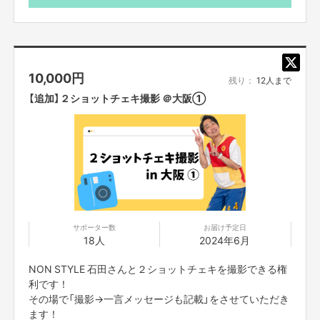
・本名、企業名・団体名、メッセージはお控えください。
・一度送信した内容は変更できませんのであらかじめご了
承ください。
・ニックネームは1つのみです。
・本名、企業名・団体名、メッセージが含んでいる、もし
10,000
円
くは未記載の場合、掲載は無しとさせていただきます。
残り：
12人まで
・ニックネームであっても、公序良俗に欠ける不適切な表
【追加】２ショットチェキ撮影 ＠大阪①
現とプランナーが判断した場合、掲載は無しとさせていた
だきます。
サポーター数
お届け予定日
18人
2024年6月
NON STYLE 石田さんと２ショットチェキを撮影できる権
利です！
その場で「撮影→一言メッセージも記載」をさせていただき
ます！