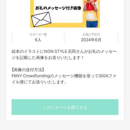
23.11.9 ：【祝】350万円達成いたしました！！
23.11.8 ：【感謝】300万円突破いたしました！
23.11.7 ：【感謝】200万円突破いたしました！
サポーター数
お届け予定日
23.11.5 ：【感謝】100万円突破いたしました！
6人
2024年6月
23.11.4 ：プロジェクト公開しました！
：動画更新！ →
【絵本プロジェクト#1】
絵本のイラストにNON STYLE 石田さんがお礼のメッセー
＿＿＿＿＿＿＿＿＿＿＿＿＿＿＿＿＿＿＿＿＿＿＿＿＿＿
ジを記載した画像をお送りいたします！
【画像の送付方法】
はじめまして！
FANY Crowdfundingのメッセージ機能を使ってGIGAファ
イル便にてお送りいたします。
NON STYLE 石田明クラファン運営スタッフです！
石田さんの初の絵本制作に挑戦にあたり
『びんぼうがみの子』をFANY Crowdfunding限定で出版いたします！
このリターンを購入する
「
あきらお兄さんのぱいーんチャンネル
」のあきらファミリーの皆様ご協力
のもと
私たちの方で精一杯サポートをさせていただければと思いますので
どうぞよろしくお願いいたします！ぱい〜ん！