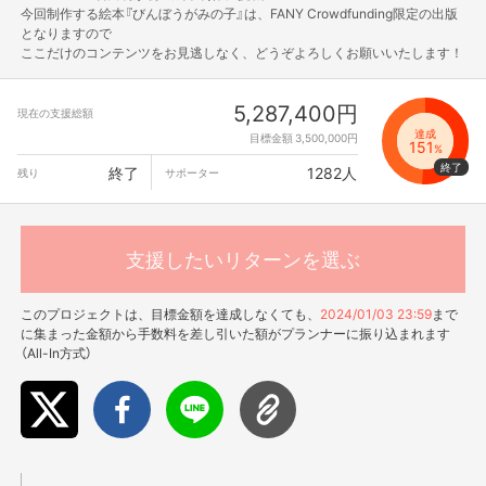
今回制作する絵本『びんぼうがみの子』は、FANY Crowdfunding限定の出版
となりますので
ここだけのコンテンツをお見逃しなく、どうぞよろしくお願いいたします！
5,287,400円
現在の支援総額
達成
目標金額 3,500,000円
151
%
終了
1282人
残り
サポーター
支援したいリターンを選ぶ
このプロジェクトは、目標金額を達成しなくても、
2024/01/03 23:59
まで
に集まった金額から手数料を差し引いた額がプランナーに振り込まれます
（All-In方式）