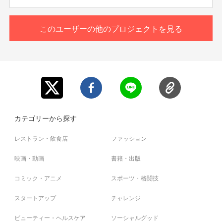
※基本的に返金は承っておりません。万が一イベントの中
止等によるリターンが履行できない状況においては、その
後の対応についてご連絡させていただきます。
このユーザーの他のプロジェクトを見る
※当日はスタッフの指示に従っていただきます。イベント
の進行を妨げる行動を取った場合、退出いただく可能性が
ございます。
※お伝えしている日程に参加できる方のみご購入くださ
い。後日キャンセルはできませんのでご了承ください。
カテゴリーから探す
レストラン・飲食店
ファッション
映画・動画
書籍・出版
コミック・アニメ
スポーツ・格闘技
スタートアップ
チャレンジ
ビューティー・ヘルスケア
ソーシャルグッド