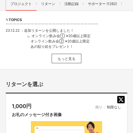
プロジェクト
リターン
活動記録
サポーター (1282)
✎
TOPICS
￣￣￣￣￣￣￣￣￣￣￣￣￣￣￣￣￣￣￣￣￣￣￣￣￣￣
23.12.22 ：追加リターンを公開しました！
∟ オンライン飲み会① ※20歳以上限定
オンライン飲み会② ※20歳以上限定
あの貼り絵をプレゼント！
23.12.16：動画更新！ →
【絵本プロジェクト#４】
もっと見る
23.12.8 ：追加リターンを公開しました！
∟【追加】スペシャルサンクスページにあなたのお名前記載
リターンを選ぶ
23.12.4 ：動画更新！ →
【絵本プロジェクト#3】
23.11.24 ：追加リターンを公開しました！
∟【追加】２ショットチェキ撮影 ＠大阪①
1,000
円
∟【追加】２ショットチェキ撮影 ＠大阪②
残り：
制限なし
∟【追加】お渡し握手&サイン会（本付き）＠大阪①
お礼のメッセージ付き画像
∟【追加】お渡し握手&サイン会（本付き）＠大阪②
23.11.18 ：動画更新！ →
【絵本プロジェクト#2】