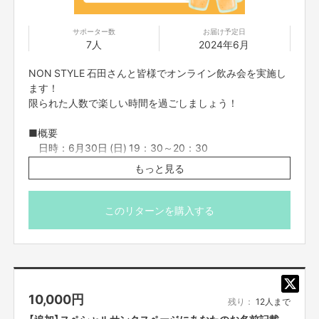
守して下さい。遅れると参加できなくなります。
【販売責任者】
・コンプライアンスの観点から録画させていただいており
サポーター数
お届け予定日
株式会社Libalent
7人
2024年6月
ます。あらかじめご了承ください。お客様の映像に関して
は、他の目的での使用は致しません。
NON STYLE 石田さんと皆様でオンライン飲み会を実施し
・参加者の配信中の録画撮影、録音、また、SNS等に詳細
【所在地】
ます！
な配信内容を投稿することは禁止です。
東京都新宿区新宿５丁目１８−１４ 北西ビル 3階
限られた人数で楽しい時間を過ごしましょう！
・不適切と考えられる言動があった場合、強制的に退出を
お願いする場合がございます。
【お問合せ先】
■概要
お問い合わせは下記のURLのメッセージからご連絡ください。
日時：6月30日 (日) 19：30～20：30
https://cf.fany.lol/users/message/view/132040
※年齢確認を実施するため、19:20までにZOOMに入室し
もっと見る
てください。
■当日についての詳細について
【返品期限】
このリターンを購入する
不良品、発送品間違いの場合は無料で交換させていただきます。到着日から
・FANY Crowdfundingメッセージ機能にてご連絡をさせ
7日以内に上記問い合わせ先へご連絡ください。それ以上経過しますと返品
ていただきます。
をお受け出来ない場合がございます。※サポーターのご都合によるキャンセ
・受付の際、20歳以上であることの確認を行うため身分証
ル・返品・交換はお受けできません。
明書の確認をさせていただきます。
10,000
円
■オンラインのリターンについてのご注意事項
【返品送料】
残り：
12人まで
不良品、発送商品間違いの場合、着払いにて対応いたします。
・オンライン会議ツールで参加者全員を同時につなぎ、そ
【追加】スペシャルサンクスページにあなたのお名前記載