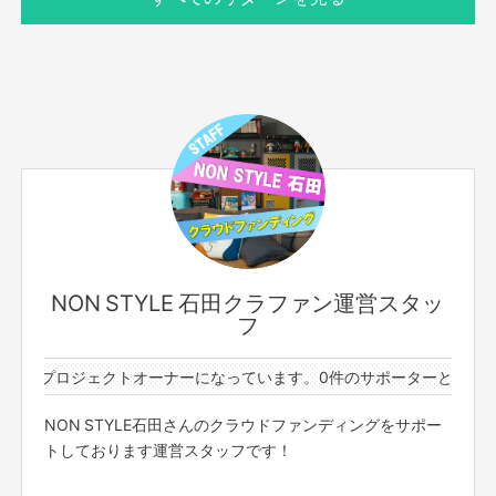
の進行を妨げる行動を取った場合、退出いただく可能性が
ございます。
※お伝えしている日程に参加できる方のみご購入くださ
い。後日キャンセルはできませんのでご了承ください。
サポーター数
お届け予定日
30人
2024年6月
NON STYLE 石田さんと２ショットチェキを撮影できる権
利です！
その場で「撮影→一言メッセージも記載」をさせていただき
ます！
NON STYLE 石田クラファン運営スタッ
フ
■概要
日時：6月16日 (日) 9:00~10:00
もっと見る
件のプロジェクトオーナーになっています。
0件のサポーターと2件のプ
場所：東京23区内某所
NON STYLE石田さんのクラウドファンディングをサポー
※当日の詳細については、別途FANY Crowdfundingのメッ
このリターンを購入する
トしております運営スタッフです！
セージ機能にてご案内させていただきます。
※現地までの交通費は各自ご負担をお願いいたします。