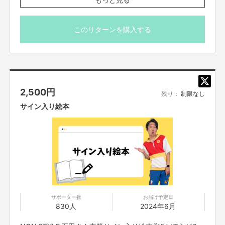
たします。
このリターンを購入する
2,500
円
残り：
制限なし
サイン入り絵本
大阪では大阪城の広場で９日間「楽市楽座」というお祭りを作りました。そ
の祭りは広場に昔の街並みを作り、そこでご飯が食べられたり、子供は100
円、高くても500円で漫才や演劇やショーが見れたり、子供たちが折り紙や
レゴやけん玉など無料で遊べたり、とにかく楽しい空間を作りました。
サポーター数
お届け予定日
830人
2024年6月
今後も子供だけでなく大人も楽しめるコンテンツを作り続けようと思ってい
ます。なので、応援よろしくお願いします。