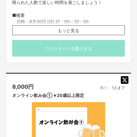
限られた人数で楽しい時間を過ごしましょう！
す！！
■概要
日時：6月30日 (日) 21：00～22：00
※年齢確認を実施するため、20:50までにZOOMに入室し
ご注意事項
もっと見る
てください。
【プロジェクトについて】
■当日についての詳細について
このリターンを購入する
・応募者は、自ら及び自らが代表となって応募した参加者全てが、反社会的
・FANY Crowdfundingメッセージ機能にてご連絡をさせ
勢力（暴力団、暴力団員、暴力団準構成員、暴力団関係企業、総会屋等、社
ていただきます。
会運動等標ぼうゴロ、特殊知能暴力集団及びこれらに準ずる団体、並びにこ
・受付の際、20歳以上であることの確認を行うため身分証
れらの構成員等を指します。以下、同様とします。）に該当せず、また、こ
明書の確認をさせていただきます。
れら反社会的勢力との間で社会的に非難されるべき関係を有していないこと
を保証します。
・プロジェクト実施前及び実施中に上記に反する事態が発生した場合、いつ
8,000
円
■オンラインのリターンについてのご注意事項
残り：
1人まで
でもプロジェクトの実行を中止することができ、プランナーは一切の責任を
・オンライン会議ツールで参加者全員を同時につなぎ、そ
オンライン飲み会① ※20歳以上限定
負担しません。
れぞれリモートでご参加いただきます。直接お会いするこ
・リターンについて二次利用の目的や、有料イベント、PR目的での配信・
とはできませんので、ご了承ください。
イベント・番組などでの使用は基本NGとします。
・コミュニケーションには「Zoom」を使用させていただき
・参加する権利の転売や譲渡は禁止とさせていただきます。購入したご本人
ます。Zoomを使用できる環境を整えていただき、電波の
のみが参加できます。
・一度購入いただいたものは、キャンセルができません。
いい環境でおつなぎください。
・参加方法は支援者の方に、リターン実施日の前日までに
案内を、個別にお送りいたします。お知らせした時間を厳