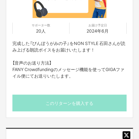
僕は貧しい家庭で育ちました。もしかしたら家に貧乏神がいたのかもしれま
せん。
僕は考えました。貧乏神にも家族がいるかもしれない。貧乏神の子供はどん
な気持ちなんだろう。友達は出来るのかな。生きてて辛くないかな。だって
サポーター数
お届け予定日
自分や自分の家族がいるせいで誰かが貧しくなっていく。そんなの耐えられ
20人
2024年6月
るかな。それを考えるととても切なくなりました。
でも僕は貧しい家庭で育ちましたが、不幸と思ったことはなかったんです。
それどころか、僕は普通の人よりも幸福度が高いと思っているんです。小さ
完成した『びんぼうがみの子』をNON STYLE 石田さんが読
な幸せを見つけるのが得意なんだと思います。
み上げる朗読ボイスをお届けいたします！
それは貧しく育ったからなのかもしれない。だとしたら僕は貧乏神に感謝を
言いたい。僕には見えなかったけど、あってちゃんとお礼を言いたい。そん
【音声のお送り方法】
な思いで、この絵本を作りました。
FANY Crowdfundingのメッセージ機能を使ってGIGAファ
イル便にてお送りいたします。
このリターンを購入する
みなさまへメッセージ