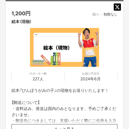
1,200
円
残り：
制限なし
石田さんに今回の絵本制作にあたり
コメントをいただきま
絵本（現物）
した！
ご紹介
どうもNON STYLEの石田です。
普段は漫才をやっていて、テレビなどにも出演しています。
サポーター数
お届け予定日
227人
2024年6月
絵本『びんぼうがみの子』の現物をお送りいたします！
その事を知ってくださってる方はおられるかもですが、僕が今もっとも力を
入れている活動は知らない方が多いと思います。
【郵送について】
・送料込み、発送は国内のみとなります、予めご了承くだ
それは子供が楽しめる舞台や場をつくることです。戦隊モノとおとぎ話のも
さいませ。
もたろうを掛け合わせて作った舞台「ももたろう」では、子供たちが楽しい
・郵送先につきましては、支援いただく際にご住所を入力
のはもちろんのこと、赤ちゃん泣き叫ぶの大歓迎でおむつ使い放題など「マ
いただく箇所がございますので、そちらに記入をお願いい
マパパにも優しい」場所作りを心がけました。
もっと見る