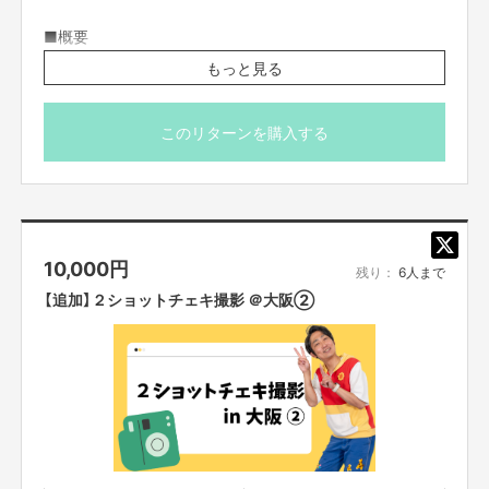
■概要
日時：6月30日 (日) 11:00~12:00
もっと見る
場所：大阪市内某所
※会場の都合により、皆様撮影次第終了とさせていただき
このリターンを購入する
ます。
※イベントの状況により時間の増減はございます。
※当日の詳細については、別途FANY Crowdfundingのメッ
セージ機能にてご案内させていただきます。
※現地までの交通費は各自ご負担をお願いいたします。
10,000
円
※基本的に返金は承っておりません。万が一イベントの中
残り：
6人まで
止等によるリターンが履行できない状況においては、その
【追加】２ショットチェキ撮影 ＠大阪②
後の対応についてご連絡させていただきます。
※当日はスタッフの指示に従っていただきます。イベント
の進行を妨げる行動を取った場合、退出いただく可能性が
ございます。
※お伝えしている日程に参加できる方のみご購入くださ
い。後日キャンセルはできませんのでご了承ください。