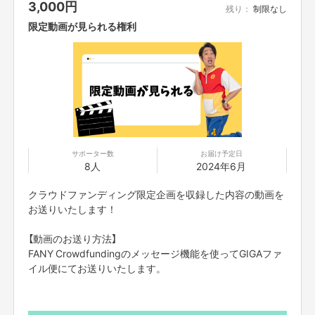
3,000
円
僕はこの絵本を通して、小さな幸せをたくさん見つけられる人になって欲し
残り：
制限なし
いなぁと思っています。
限定動画が見られる権利
そして本当に必要なものはなんなのか。子供たちにも大人の方々にも、見つ
め直して欲しい。「あなた」や「きみ」の心が一番、豊かになる時間が増える
ことを望んでいます。
資金の使い方
みなさまからご支援いただきました資金の使い方は下記になります。
サポーター数
お届け予定日
8人
2024年6月
●
デザイン費用
●
製本・印刷費用
クラウドファンディング限定企画を収録した内容の動画を
●
発送及び梱包費用
お送りいたします！
●
その他諸経費
●
人件費
【動画のお送り方法】
また、目標金額の金額を上回った場合、
FANY Crowdfundingのメッセージ機能を使ってGIGAファ
絵本のクオリティを上げる費用に充てさせていただきます。
イル便にてお送りいたします。