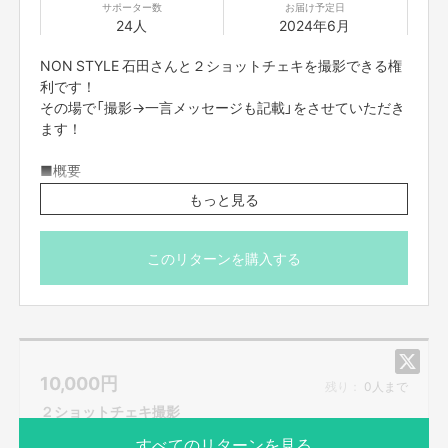
サポーター数
お届け予定日
24人
2024年6月
NON STYLE 石田さんと２ショットチェキを撮影できる権
利です！
その場で「撮影→一言メッセージも記載」をさせていただき
ます！
■概要
日時：6月30日 (日) 15:00~16:00
もっと見る
場所：大阪市内某所
※会場の都合により、皆様撮影次第終了とさせていただき
このリターンを購入する
ます。
※イベントの状況により時間の増減はございます。
※当日の詳細については、別途FANY Crowdfundingのメッ
セージ機能にてご案内させていただきます。
※現地までの交通費は各自ご負担をお願いいたします。
10,000
円
※基本的に返金は承っておりません。万が一イベントの中
残り：
0人まで
止等によるリターンが履行できない状況においては、その
２ショットチェキ撮影
後の対応についてご連絡させていただきます。
すべてのリターンを見る
※当日はスタッフの指示に従っていただきます。イベント