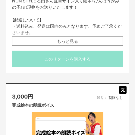
NON STYLE 石田さん直筆サイン入り絵本『びんぼうがみ
の子』の現物をお送りいたします！
絵本製作のきっかけ
【郵送について】
・送料込み、発送は国内のみとなります、予めご了承くだ
絵本の製作に関して言うと5年前からとりかかっていました。
そのきっかけになったのは「おとぎ話」です。僕が子供の頃、
なにも疑わず
さいませ。
に読んでいたおとぎ話。
・郵送先につきましては、支援いただく際にご住所を入力
もっと見る
親になって読み聞かせてみると、思ったより過激なんですね。
差別的であっ
いただく箇所がございますので、そちらに記入をお願いい
たり、切ったお腹の中に石を詰め込んだり、
クチバシで眼をつついた
たします。
り・・・。それが嫌で「
おとぎ話をリニューアルさせたい」
というのが最初
のきっかけでした。
このリターンを購入する
なので、
リニューアルした絵本が4本あります。
でも絵本1冊目の今回はオ
リジナルの物語にさせてもらいました。
3,000
円
残り：
制限なし
完成絵本の朗読ボイス
今回制作をする『びんぼうがみの子』について