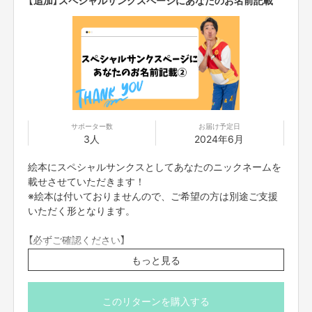
れぞれリモートでご参加いただきます。直接お会いするこ
とはできませんので、ご了承ください。
・コミュニケーションには「Zoom」を使用させていただき
ます。Zoomを使用できる環境を整えていただき、電波の
いい環境でおつなぎください。
・参加方法は支援者の方に、リターン実施日の前日までに
案内を、個別にお送りいたします。お知らせした時間を厳
守して下さい。遅れると参加できなくなります。
・コンプライアンスの観点から録画させていただいており
サポーター数
お届け予定日
3人
2024年6月
ます。あらかじめご了承ください。お客様の映像に関して
は、他の目的での使用は致しません。
絵本にスペシャルサンクスとしてあなたのニックネームを
・参加者の配信中の録画撮影、録音、また、SNS等に詳細
載せさせていただきます！
な配信内容を投稿することは禁止です。
※絵本は付いておりませんので、ご希望の方は別途ご支援
・不適切と考えられる言動があった場合、強制的に退出を
いただく形となります。
お願いする場合がございます。
【必ずご確認ください】
・ご支援の際の「備考欄」に、掲載を希望するあなたのニッ
もっと見る
クネームを記載ください。
【ご注意事項】
このリターンを購入する