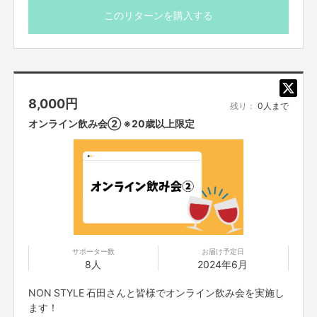
実現までの道のり
このリターンを購入する
下記を目途に進めさせていただきます。
●2023年11
月：クラウドファンディング 開始
↓
●
2024年
1
月：クラウドファンディング 終了
8,000
円
残り：
0人まで
↓
●
2024年
1
月～5月： 製本 - 入稿
オンライン飲み会② ※20歳以上限定
↓
●
2024年
6
月：リターン発送
なるべく早くみなさまにお返しができるよう進めさせていただく次第ですが
万が一、より良いものを作りたい気持ちが前のめりになってしまい
発送が遅れてしまう場合がでた場合は、必ずみなさまにお知らせをさせてい
ただきます。
サポーター数
お届け予定日
8人
2024年6月
おわりに
NON STYLE 石田さんと皆様でオンライン飲み会を実施し
石田さんにとって、そしてみなさまにとって
ます！
特別な一冊になりますよう、どうか温かい応援の程よろしくお願いいたしま