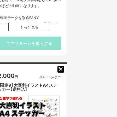
分ほどの動画になります。
※動画データを別途FANY
Crowdfundingのメッセージ機能にて
もっと見る
ご案内させていただきます
※番組制作費に充てさせていただきま
す
このリターンを購入する
※公開期間は2024年8月31日までとな
ります
2,000
円
残り：
9人まで
【限定9】大喜利イラストA4ステ
ッカー【送料込】