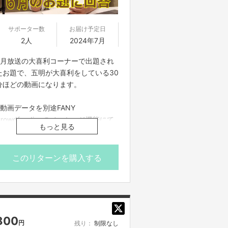
サポーター数
お届け予定日
2人
2024年7月
6月放送の大喜利コーナーで出題され
たお題で、五明が大喜利をしている30
分ほどの動画になります。
※動画データを別途FANY
Crowdfundingのメッセージ機能にて
もっと見る
ご案内させていただきます
※番組制作費に充てさせていただきま
す
このリターンを購入する
※公開期間は2024年9月30日までとな
ります
800
円
残り：
制限なし