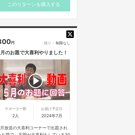
す
このリターンを購入する
※ご購入は7月28日までとなります
※公開期間は2024年7月31日までとな
ります
800
円
残り：
制限なし
5月のお題で大喜利やりました！
サポーター数
お届け予定日
2人
2024年7月
5月放送の大喜利コーナーで出題され
たお題で、五明が大喜利をしている30