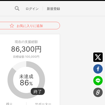
ログイン
新規登録
お気に入りに追加
現在の支援総額
86,300円
目標金額 100,000円
未達成
86
%
残り
サポーター