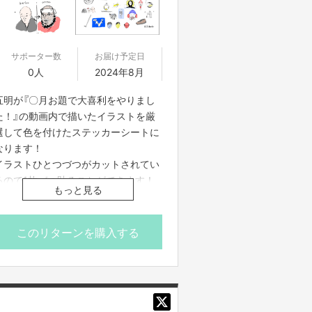
サポーター数
お届け予定日
0人
2024年8月
五明が『〇月お題で大喜利をやりまし
た！』の動画内で描いたイラストを厳
選して色を付けたステッカーシートに
なります！
イラストひとつづつがカットされてい
るので1枚づつ貼ることができます！
もっと見る
※番組制作費に充てさせていただきま
す
このリターンを購入する
※サイズ A4（210mm×297ｍｍ）
※送料はご支援額に含まれておりま
す。
※国内発送のみに限らせていただきま
す。