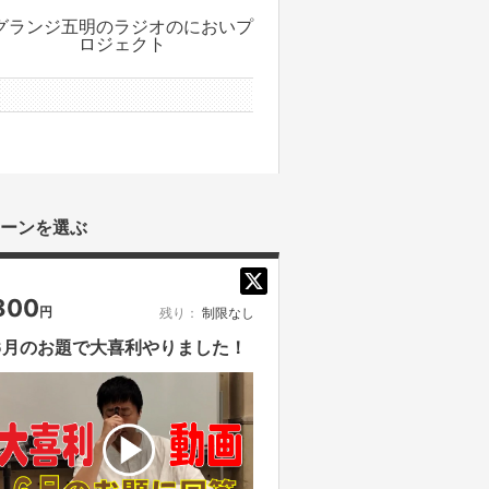
グランジ五明のラジオのにおいプ
ロジェクト
0件のサポーター
ーンを選ぶ
800
円
残り：
制限なし
6月のお題で大喜利やりました！