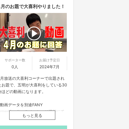
4月のお題で大喜利やりました！
サポーター数
お届け予定日
0人
2024年7月
4月放送の大喜利コーナーで出題され
たお題で、五明が大喜利をしている30
分ほどの動画になります。
※動画データを別途FANY
Crowdfundingのメッセージ機能にて
もっと見る
ご案内させていただきます
※番組制作費に充てさせていただきま