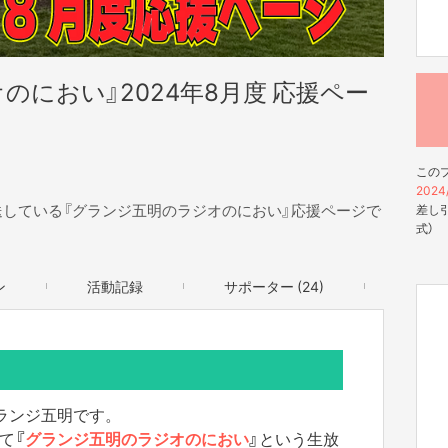
のにおい』2024年8月度 応援ペー
この
2024/
生放送している『グランジ五明のラジオのにおい』応援ページで
差し引
式）
ン
活動記録
サポーター (24)
ランジ五明です。
にて
『
グランジ五明のラジオのにおい
』
という生放