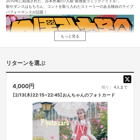
2010年に結成された、吉本所属の7人組"新感覚コミックアイドル"。
歌やダンスはもちろん、コントを取り入れたストーリーのある独自のライブ
パフォーマンスが話題！
もっと見る
リターンを選ぶ
4,000
円
残り：
4人まで
【2/13(木)22:15~22:45】おんちゃんのフォトカード
2010年 「つぼみ」結成
2015年4月 ミニアルバム「1000日前からI Love You!」でCDデビュー
2016年12月 1stシングル「ありがとうはほんの気持ちだよ」発売
2016年12月 なんばグランド花月でワンマンライブ開催
2017年8月 2ndシングル「スカッとサマラバ☆」発売