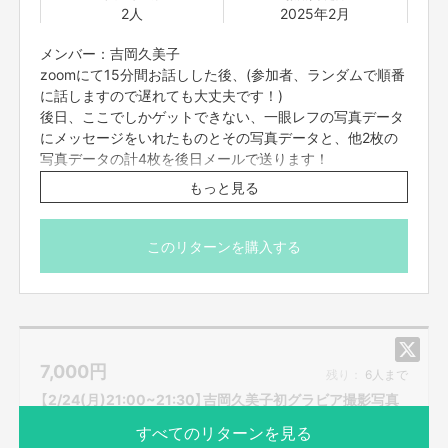
2人
2025年2月
メンバー：吉岡久美子
zoomにて15分間お話しした後、(参加者、ランダムで順番
に話しますので遅れても大丈夫です！)
後日、ここでしかゲットできない、一眼レフの写真データ
にメッセージをいれたものとその写真データと、他2枚の
写真データの計4枚を後日メールで送ります！
もっと見る
※プロジェクト本文の末尾に記載されている【ご支援にあた
ってのご注意事項】を必ずご一読ください。
このリターンを購入する
7,000
円
残り：
6人まで
【2/24(月)21:00~21:30】吉岡久美子初グラビア撮影写真
すべてのリターンを見る