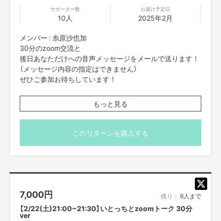
サポーター数
お届け予定日
10人
2025年2月
メンバー : 糸原沙也加
30分のzoom交流と
後日あなただけへの音声メッセージをメールで送ります！
（メッセージ内容の指定はできません）
ぜひご参加お待ちしています！
※プロジェクト本文の末尾に記載されている【ご支援にあた
もっと見る
ってのご注意事項】を必ずご一読ください。
このリターンを購入する
7,000
円
残り：
6人まで
【2/22(土)21:00~21:30】いとっちとzoomトーク 30分
ver