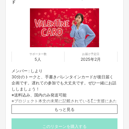
ド
サポーター数
お届け予定日
5人
2025年2月
メンバー : しより
このプロジェクトでやりたいこと・やろうと思った理由
私たちつぼみ大革命がいつもモットーにしてきた「みんなを笑顔にする、元
30分のトークと、手書きバレンタインカードが後日届く
気にする」ということを実現したいと考え、今できることを最大限、挑戦し
企画です。遅れての参加でも大丈夫です。ぜひ一緒にお話
てみたいと思いました！！！
ししましょう！
離れていても楽しめる、身近に感じてもらえる、つぼみ大革命らしいエンタ
※送料込み、国内のみ発送可能
ーテイメントを届けていきます！
※プロジェクト本文の末尾に記載されている【ご支援にあた
ってのご注意事項】を必ずご一読ください。
資金の使い道
もっと見る
・つぼみ大革命クラウドファンディングの運営・システム開発費
・リターン作成、送付等 経費
として使用させていただきます。
このリターンを購入する