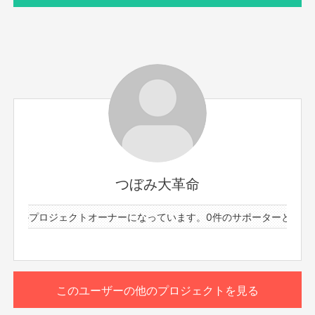
サポーター数
お届け予定日
3人
2025年2月
メンバー : 吉岡久美子
zoomにて30分間おしゃべりしましょう！(参加者、ランダ
ムで順番に話しますので遅れても大丈夫です！)
つぼみ大革命
そして後日、ここでしかゲットできない、カメラマン深川
1件のプロジェクトオーナーになっています。
0件のサポーターと61件の
美怜の撮影、ディレクションによる自身初のグラビア撮影
もっと見る
の生写真2枚(ハガキサイズ)と直筆メッセージを後日郵送
します！
※送料込み、国内のみ発送可能
このリターンを購入する
※プロジェクト本文の末尾に記載されている【ご支援にあた
このユーザーの他のプロジェクトを見る
ってのご注意事項】を必ずご一読ください。