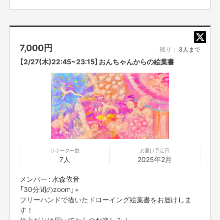
7,000
円
残り：
3人まで
【2/27(木)22:45~23:15】おんちゃんからの絵葉書
サポーター数
お届け予定日
7人
2025年2月
メンバー : 水森依音
「30分間のzoom」+
フリーハンドで描いたドローイング絵葉書をお届けしま
す！
仕上がりは届いてからのお楽しみ！