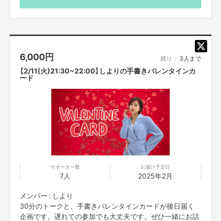
【ご支援にあたってのご注意事項】
ーーーーーーー
■応募のご注意
・タイトルに日付が入っているものは、
その日その時間での開催となりま
6,000
円
残り：
3人まで
す。同じ企画でも、
日時が違いますので注意してご購入ください。
・一度購入いただいたものは、キャンセルができません。
必ず予定が合うも
【2/11(火)21:30~22:00】しよりの手書きバレンタインカ
ード
ののみご購入ください
・迷惑メールの対策などでドメイン指定を行っている場合、
メールが受信で
きない場合がございます。「@yoshimoto
.co.jp」を受信設定してください。
チケットは、全てリターン実施日の前日23時59分で締め切りと
させていただきます。
■オンライントークなどについて
・オンライン会議ツールで参加者全員を同時につなぎ、
それぞれリモートで
ご参加いただきます。
直接お会いすることはできませんので、ご了承くださ
サポーター数
お届け予定日
い。
7人
2025年2月
・コミュニケーションには「Zoom」
を使用させていただきます。
Zoomを使
用できる環境を整えていただき、
電波のいい環境でおつなぎください。
メンバー : しより
・参加方法は支援者の方に、リターン実施日の前日〜
当日までに案内を、
個
30分のトークと、手書きバレンタインカードが後日届く
別にご記入いただいたメールアドレスへお送りいたします。
お知らせした時
企画です。遅れての参加でも大丈夫です。ぜひ一緒にお話
間を厳守して下さい。
遅れると参加できなくなります。