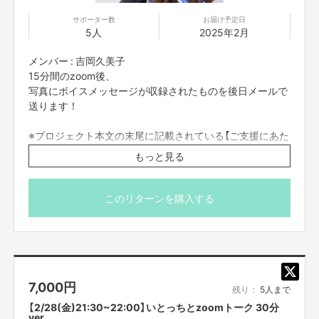
サポーター数
お届け予定日
5人
2025年2月
【所在地】
大阪市中央区難波千日前11-6
メンバー : 吉岡久美子
15分間のzoom後、
【お問合せ先】
写真にボイスメッセージが収録されたものを後日メールで
お問い合わせは下記のURLのメッセージからご連絡ください。
送ります！
https://cf.fany.lol/users/message/view/38899
※プロジェクト本文の末尾に記載されている【ご支援にあた
ってのご注意事項】を必ずご一読ください。
もっと見る
【返品期限】
不良品、発送品間違いの場合は無料で交換させていただきます。到着日から
7日以内に上記問い合わせ先へご連絡ください。それ以上経過しますと返品
このリターンを購入する
をお受け出来ない場合がございます。※サポーターのご都合によるキャンセ
ル・返品・交換はお受けできません。
【返品送料】
不良品、発送商品間違いの場合、着払いにて対応いたします。
7,000
円
残り：
5人まで
【2/28(金)21:30~22:00】いとっちとzoomトーク 30分
ver