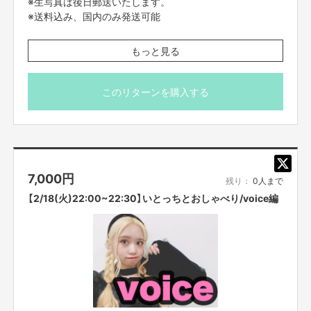
※生写真は後日郵送いたします。
※送料込み、国内のみ発送可能
※プロジェクト本文の末尾に記載されている【ご支援にあた
もっと見る
ってのご注意事項】を必ずご一読ください。
このリターンを購入する
7,000
円
残り：
0人まで
【2/18(火)22:00~22:30】いとっちとおしゃべり/voice編