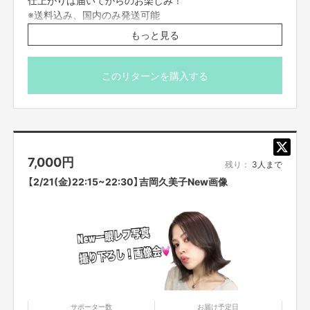
※送料込み、国内のみ発送可能
※プロジェクト本文の末尾に記載されている【ご支援にあた
もっと見る
ってのご注意事項】を必ずご一読ください。
このリターンを購入する
7,000
円
残り：
3人まで
【2/21(金)22:15~22:30】吉岡久美子New画像
サポーター数
お届け予定日