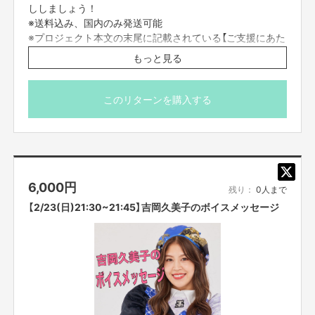
ししましょう！
・コンプライアンスの観点から、録画させていただいております。
他の目的
での使用は一切致しません。あらかじめご了承ください。
※送料込み、国内のみ発送可能
・画面録画やスクリーンショットは禁止です。
※プロジェクト本文の末尾に記載されている【ご支援にあた
・不適切と考えられる言動があった場合、
強制的に退出をお願いする場合が
ってのご注意事項】を必ずご一読ください。
もっと見る
ございます。
■ご応募に関しての利用規約
・応募者は、自ら及び自らが代表となって応募した参加者全てが、
反社会的
このリターンを購入する
勢力（暴力団、暴力団員、暴力団準構成員、
暴力団関係企業、総会屋等、社
会運動等標ぼうゴロ、
特殊知能暴力集団及びこれらに準ずる団体、
並びにこ
れらの構成員等を指します。以下、同様とします。）
に該当せず、また、
こ
れら反社会的勢力との間で社会的に非難されるべき関係を有して
いないこと
を保証します。
・
プロジェクト実施前及び実施中に上記に反する事態が発生した場合
、いつ
6,000
円
でもプロジェクトの実行を中止することができ、
プランナーは一切の責任を
残り：
0人まで
負担しません。
【2/23(日)21:30~21:45】吉岡久美子のボイスメッセージ
・二次利用の目的や、有料イベントやPR目的での配信イベント・
番組など
は基本的に全てNGとします。
・参加する権利の転売や譲渡は禁止とさせていただきます。
購入したご本人
のみが参加できます。
【販売責任者】
吉本興業株式会社