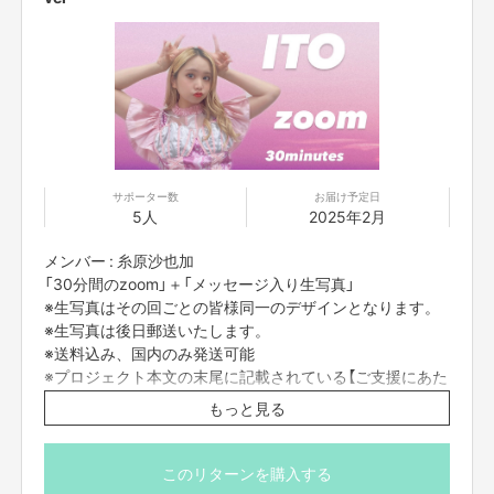
サポーター数
お届け予定日
5人
2025年2月
メンバー : 糸原沙也加
「30分間のzoom」＋「メッセージ入り生写真」
※生写真はその回ごとの皆様同一のデザインとなります。
※生写真は後日郵送いたします。
※送料込み、国内のみ発送可能
※プロジェクト本文の末尾に記載されている【ご支援にあた
ってのご注意事項】を必ずご一読ください。
もっと見る
このリターンを購入する