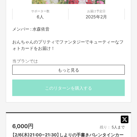
2018年4月 Zepp Nambaでワンマンライブ開催
2018年8月 3rdシングル「Dreamer」発売
サポーター数
お届け予定日
2019年2月 1stアルバム「9」発売
6人
2025年2月
2019年3月 大阪城野外音楽堂でワンマンライブ開催
「つぼみ大革命」に改名
メンバー : 水森依音
2019年5月 4thシングル「走り出せ希望」発売
2019年10月 5thシングル「笑DNA」発売
ルミネtheよしもとでワンマンライブ開催
おんちゃんのプリティでファンタジーでキューティーなフ
2019年12月 日本テレビ「女芸人No.1決定戦THE W2019」決勝進出
ォトカードをお届け！
2020年3月 6thシングル「恋愛ランチ」発売
2020年10月7日 つんく♂全面プロデュース！7thシングル「逆襲のYEAH！」
当プランでは
発売
「30分間のzoom」+「フォトカード（郵送）」をリターンでお
2020年12月24日 なんばグランド花月にて「つぼみ大革命ワンマンツアー～
もっと見る
届け致します。
夢でも見なきゃやってられない～」開催
2021年3月3日 2ndアルバム「最強つぼみDX」発売！
2022年2月2日 ミニアルバム「GOCHAMAZE」発売
※送料込み、国内のみ発送可能
このリターンを購入する
2023年2月1日 ミニアルバム「HACHAMECHARGE」発売
※プロジェクト本文の末尾に記載されている【ご支援にあた
2023年11月8日 シングル「スーパーヒーロー」発売
ってのご注意事項】を必ずご一読ください。
6,000
円
残り：
5人まで
【2/6(木)21:00~21:30】しよりの手書きバレンタインカー