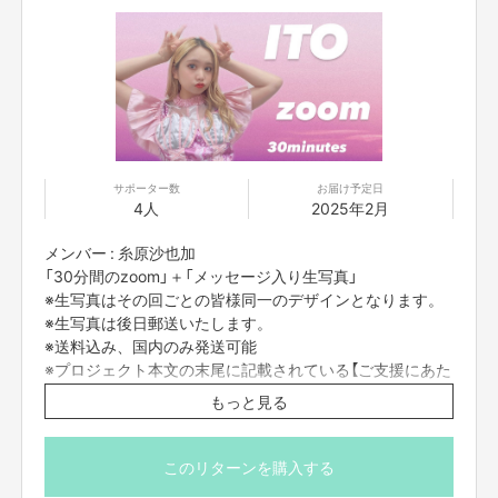
サポーター数
お届け予定日
4人
2025年2月
メンバー : 糸原沙也加
「30分間のzoom」＋「メッセージ入り生写真」
※生写真はその回ごとの皆様同一のデザインとなります。
※生写真は後日郵送いたします。
※送料込み、国内のみ発送可能
※プロジェクト本文の末尾に記載されている【ご支援にあた
ってのご注意事項】を必ずご一読ください。
もっと見る
このリターンを購入する