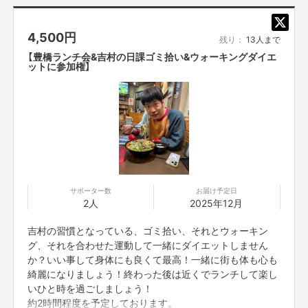
メッセージ機能にて前日までにご案内させていただきま
す。
4,500
円
※上記の日程の参加可能な方のみご支援をお願いいたしま
残り：
13人まで
す。参加できない場合でも返金はいたしかねますのでご了
【豊橋ランチ会&吉村の日課ゴミ拾い&ウォーキングダイエ
承ください。
ットに参加権】
サポーター数
お届け予定日
2人
2025年12月
吉村の習慣となっている、ゴミ拾い、それとウォーキン
グ、それを合わせた運動して一緒にダイエットしません
か？いい事して身体にも良くて最高！一緒に街も体も心も
綺麗になりましょう！終わった後は近くでランチして楽し
いひと時を過ごしましょう！
約2時間程度を予定しております。