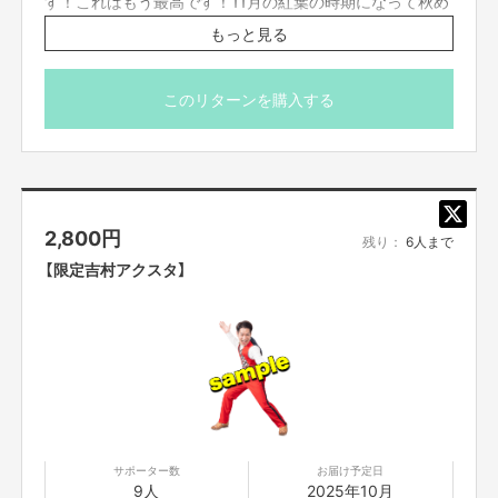
す！これはもう最高です！11月の紅葉の時期になって秋め
【オンラインのリターンについて】
いて来た豊橋の自然をいっぱい味わいましょう！
もっと見る
特典として、ガイドだけじゃなく吉村とデートなうな写真
・オンライン会議ツールで参加者をつなぎ、リモートでご参加いただきま
も取り放題です！もちろん吉村無しでも映える写真いっぱ
す。直接お会いすることはできませんので、ご了承ください。
い撮れます！是非ご参加ください！
このリターンを購入する
・コミュニケーションには「Zoom」を使用させていただきます。Zoomを使
※運転免許証が必要です。
用できる環境を整えていただき、電波のいい環境でおつなぎください。
※このリターンは2人以上での参加が必要です。
※参加される方のお名前を備考欄にご記入ください。
・参加方法は支援者の方に、前日までに案内を、個別にお送りいたします。
※2人分のリターンとして、2口ご支援ください。
お知らせした時間を厳守して下さい。遅れると参加できなくなります。
※11月以降の土日の午前か午後かご希望を第三候補までお
・コンプライアンスの観点から録画させていただいております。あらかじめ
2,800
円
聞きしますので、クラファン終了後メッセージ機能でやり
残り：
6人まで
ご了承ください。お客様の映像に関しては、他の目的での使用は致しませ
とりして日程決めをお願い致します。
【限定吉村アクスタ】
ん。
※ネクストクルーザー代金はお客様負担で宜しくお願い致
します。
・参加者の配信中の録画撮影、録音、また、SNS等に詳細な配信内容を投稿
することは禁止です。
・不適切と考えられる言動があった場合、強制的に退出をお願いする場合が
ございます。
サポーター数
お届け予定日
9人
2025年10月
おわりに