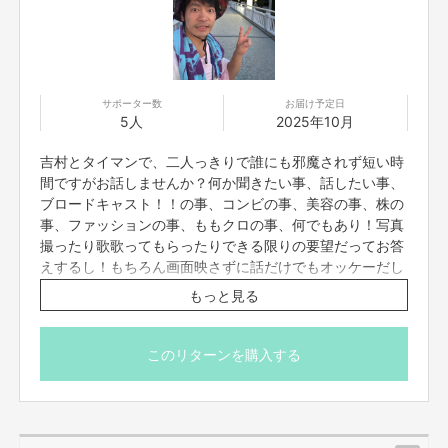
サポーター数
お届け予定日
5人
2025年10月
吉村とタイマンで、二人っきりで誰にも邪魔されず短い時
間ですがお話しませんか？何か聞きたい事、話したい事、
ブロードキャスト！！の事、コンビの事、美容の事、株の
事、ファッションの事、ももクロの事、何でもあり！写真
撮ったり歌歌ってもらったりできる限りの要望だってお答
えするし！もちろん画面映さずに話だけでもオッケーだし
全てオールオッケー！何でも受け止める気満々ですので是
もっと見る
非ご参加下さい〜！とにかく吉村を独り占めにして下さ
い！
このリターンを購入する
30分間とさせて頂きます。
日時は、クラファン終了後の6月のどこかで日程のご希望
の第三希望までお聞きして吉村のスケジュールと合わせ
て、それをメッセージ機能でやり取りさせていただきまし