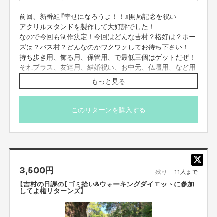
豊橋市住みます芸人、ブロードキャスト！！吉村として、ラジオ番組を持つ
前回、新番組『幸せになろうよ！！』開局記念を祝い
ことが出来ました。それを基盤にもっともっと大きくしていきたい、もっと
アクリルスタンドを製作して大好評でした！
もっと沢山の方々に豊橋市に来ていただき、豊橋市に住んでる方々にももっ
なので今回も制作決定！今回はどんな吉村？格好は？ポー
と豊橋市を遊び尽くし楽しんで貰って、なおかつ豊橋市住みます芸人ブロー
ズは？バス村？どんなのかワクワクしてお待ち下さい！
ドキャスト！！吉村を沢山の方々に知っていただく機会として、
持ち歩き用、飾る用、保管用、で最低三個はゲットだぜ！
どうか、どうかこの想いが沢山の方に届き、沢山の方にご参加頂けるクラフ
それプラス、友達用、結婚祝い、お中元、仏壇用、など用
ァンになる事を願っています。どうか熱きご支援を宜しくお願い致します！
途はさまざまです！
もっと見る
是非このアクスタを立てて「幸せになろうよ！！」
* 画像は完成イメージです
【販売責任者】
* 送料はご支援額に含まれております。
吉本興業株式会社
このリターンを購入する
※国内のみの発送になります。
【所在地】
東京都新宿区新宿5丁目18番21号
3,500
円
【お問合せ先】
残り：
11人まで
お問い合わせは下記のURLのメッセージからご連絡ください。
【吉村の日課の【ゴミ拾い&ウォーキングダイエットに参加
https://cf.fany.lol/users/message/view/15259
してよ権リターンズ】