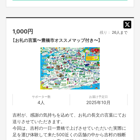
ましょう。
リターンも、とにかく豊橋市を盛り上げるために豊橋市内で楽しめるものか
らグッズ、ファンミと沢山ご用意しました。
それらをいざ実行する時、支援してくださった方々が本当に楽しみにしてく
* 参加方法、場所や時間など、ご都合合わせを別途FANY
れてたり、楽しんでくれてたのがとても印象的だったのです。
Crowdfundingのメッセージ機能にてご案内させていただ
リターンを考えて、クラファンを始めて、そして達成させるために必死だっ
1,000
円
きます。
残り：
26人まで
たので、ぶっちゃけ楽しむどころでは無かったのですが、支援下さった皆様
※日程がどうしても合わないなど、参加できない場合でも
は本当に楽しんでくださっていて、それが本当に嬉しかったんです。
【お礼の言葉〜豊橋市オススメマップ付き〜】
返金はいたしかねますのでご了承ください。
それで、必ず参加してくださった皆様が口を揃えて言ってくださったのが、
「楽しい！またやって下さい！」
でした。
嬉しかったなぁ。
なんか、支援するよりも先に、楽しそうだから楽しむためにリターンに参加
してくださってそれが先であって、その後に結果支援に繋がっていた！言う
ような感じで、1番嬉しい求めてる理想的なカタチだったんです。
サポーター数
お届け予定日
あっ、後一つ！
4人
2025年10月
二つって言ったのに後一つ！
吉村が、感謝の気持ちを込めて、お礼の長文の言葉にてお
送りさせていただきます。
2023年4月から豊橋市住みます芸人させていただき、色々なカタチでイベ
今回は、吉村の一日一豊橋で上げさせていただいた実際に
ントに参加したりXで発信したりした中で、知ってくださってた方々が、何
足を運び体験して来た500近くの店舗の中から吉村の独断
やら吉村がやってるぞと、豊橋市住みます芸人ってあぁあの時のアイツが企