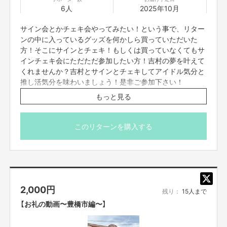
皆様が楽しめるクラファンを！
6人
2025年10月
今回は、本当に楽しむ！をテーマにしたい。
とにかく豊橋市を盛り上げるために吉村が盛りあがる豊橋市で出来る楽しい
サイン会とかチェキ会やってみたい！という事で、リター
事をいっぱいしたい！豊橋市じゃ無くてもしたい！芸人したい！
楽しみながら！
ンの中に入っているグッズを何かしら買っていただいた
でも、根本の、豊橋市を盛り上げたい！を忘れてはいけない。
方！そこにサインとチェキ！もしくは買っていなくてもサ
それを、楽しんで盛り上げる！
インチェキ会にただただ参加したい方！吉村の夢を叶えて
そのために、是非とも皆様にはまた参加していただき、一緒に豊橋市を盛り
くれませんか？吉村とサインとチェキしてアイドル気分と
上げ楽しみましょう！
推し活気分を味わいましょう！是非ご参加下さい！
またご支援応援いただき吉村を使って豊橋市を楽しんでください！
日程は、2025年10月14日の「PAA LIVE」終わりを予定して
もっと見る
どうか宜しくお願い致します。
おります。他、10月以降の吉村出演予定の「ウデダメシ」
(まだスケジュール出てないため日程未定)ライブ終わり
ご支援応援して楽しんで〜、、幸せになろうよ！！
や、 他何かしら吉村のライブ終わり希望があれば、このプ
このリターンを購入する
ロジェクト終了後、メッセージ機能にて連絡を取って決め
ブロードキャスト！！吉村
ましょう。
* 参加方法、場所や時間など、ご都合合わせを別途FANY
このプロジェクトでやりたいこと・やろうと思った理由
Crowdfundingのメッセージ機能にてご案内させていただ
2,000
円
きます。
残り：
15人まで
※日程がどうしても合わないなど、参加できない場合でも
豊橋市住みます芸人である吉村をもっと知って貰うため、豊橋市を盛り上げ
【お礼の動画〜豊橋市編〜】
返金はいたしかねますのでご了承ください。
るために、始まったラジオ番組だけで無くもっともっと広く長く楽しく活動
したい！さらに豊橋市に沢山の方に来てもらったり豊橋市を楽しむ！それが