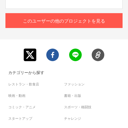
この大事なイベント！是非ともご参加ください！
時間は、約1時間半程度を予定しております。盛り上がり
このリターンを購入する
によっては時間延長も！？
このユーザーの他のプロジェクトを見る
日程→12月20日土曜日予定
時間→16時予定
場所→豊橋駅からその付近予定
(集まった人数によって変更あるかもですが、その際はま
た追ってお伝え致します。)
* プロジェクト本文の未尾に記載されている【ご支援にあた
ってのご注意事項】を必ずご一読ください。
* 参加方法、場所など、別途FANY Crowdfundingのメッセ
カテゴリーから探す
ージ機能にて前日までにご案内させていただきます。
* 参加費はご支援額に含まれております。
レストラン・飲食店
ファッション
映画・動画
書籍・出版
コミック・アニメ
スポーツ・格闘技
スタートアップ
チャレンジ