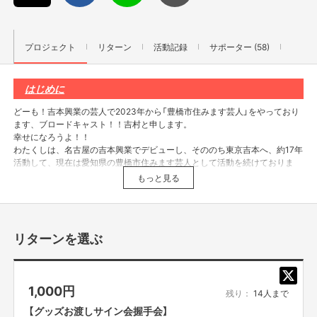
プロジェクト
リターン
活動記録
サポーター (58)
はじめに
どーも！吉本興業の芸人で2023年から「豊橋市住みます芸人」をやっており
ます、ブロードキャスト！！吉村と申します。
幸せになろうよ！！
わたくしは、名古屋の吉本興業でデビューし、そののち東京吉本へ、約17年
活動して、現在は愛知県の豊橋市住みます芸人として活動を続けておりま
す。
もっと見る
2025年4月の終わりから5月いっぱいまで「豊橋市を盛り上げたい！住みま
す芸人3年目の覚悟」のクラファンを立ち上げて、無事120万超えで達成させ
リターンを選ぶ
る事が出来ました。本当に本当に心からありがとうございます！皆様の熱き
応援のおかげ様でございます！
無事に、新番組「幸せになろうよ！！」も毎週日曜日18時からやらせていた
だいております。
1,000
円
残り：
14人まで
これで、豊橋市を盛り上げてる事になり、あとは何もせず終わりなのか？
【グッズお渡しサイン会握手会】