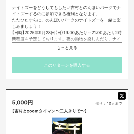
ナイトズーをどうしてもしたい吉村とのんほいパークでナ
イトズーするのに参加できる権利となります。
ただひたすらに、のんほいパークのナイトズーを一緒に楽
しみましょう！
【日時】2025年9月28日（日）19:00あたり～21:00あたり2時
間程度を予定しております。夜の動物を楽しんだり、ナイ
トミュージアムで探検したり、ナイトジャングルで映えた
もっと見る
り、夜の屋台で食べまくったり、最高の夏の終わりをご一
緒に！盛り上がりによっては時間延長も！？現地集合現地
解散です。
このリターンを購入する
※こちらは、24日23時59分までが締切です、それまでに
ご支援ご参加の方宜しくお願い致します。
* プロジェクト本文の未尾に記載されている【ご支援にあた
ってのご注意事項】を必ずご一読ください。
* 参加方法、場所など、別途FANY Crowdfundingのメッセ
5,000
円
ージ機能にて前日までにご案内させていただきます。
残り：
10人まで
* 参加費はご支援額に含まれております。
【吉村とzoomタイマン〜二人きりで〜】