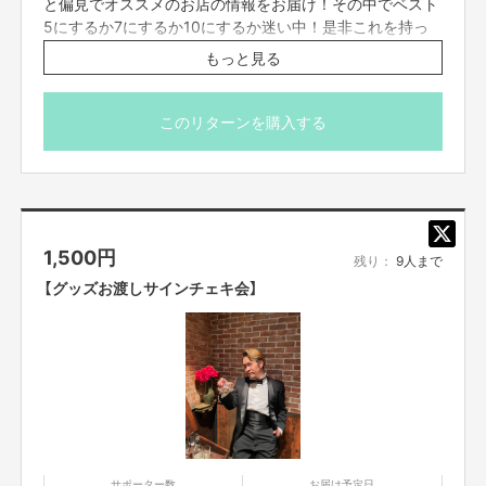
画してんのかこりゃ参加してみようかなって、実際にリターンの時にお会い
と偏見でオススメのお店の情報をお届け！その中でベスト
出来て話せて交流出来たこと！！！クラファンを通してですがネットという
5にするか7にするか10にするか迷い中！是非これを持っ
デジタル媒体でリアルに繋げれた瞬間にあぁ活動を知ってもらう媒体として
て豊橋市を巡ろう！
もっと見る
交流の場として最高だなぁやって良かったな本当！と思いました。
※お礼の言葉はFANY Crowdfundingのメッセージ
機能にてお送りさせていただきます。
なので。
このリターンを購入する
「豊橋市を盛り上げたい！住みます芸人3年目の覚悟vol.2」を始動させる事に
しました！！
これは、
豊橋市を盛り上げる事にもちろん繋がる！
豊橋市で何か一緒に楽しめる事をする！
1,500
円
豊橋市に人がくる！
残り：
9人まで
一緒に目一杯楽しんでお金も落ちて豊橋市はさらに盛り上がる！
【グッズお渡しサインチェキ会】
来れない方々は遠方でも楽しめるリターンを！
クラファンでまた豊橋市住みます芸人を知って頂ける事も増える！
リターンで知り合えて触れ合える方々も増える！
それ以外にも吉村の活動を知って貰える！
結果…
もーーーーうそりゃ良い事しかない！！！
なので、やります！
サポーター数
お届け予定日