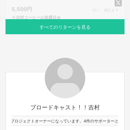
て、zoom URLをそちらからお送りしますので宜しくお願
5,500
円
い致します。
残り：
29人まで
☆吉村コーヒーお披露目会
すべてのリターンを見る
サポーター数
お届け予定日
1人
2025年12月
コーヒーオリジナルブレンド作りたいなぁ…ということで
ついに出来上がりました！！！その初の試飲会的なことを
やりたいと思います！
ここからオリジナルブレンドとして皆様のお手元に届くそ
ブロードキャスト！！吉村
の前に！吉村が淹れてコーヒーを飲んで甘味などおやつつ
まみながら優雅なひと時を一緒に過ごしませんか？
件のプロジェクトオーナーになっています。
4件のサポーターと3件のプ
豊橋駅の近くで、参加人数によってお店借りるのか場所を
もっと見る
確保して行います！吉村が初めてコーヒーを淹れると言う