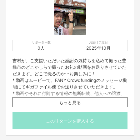
豊橋市を盛り上げる事に繋がる！豊橋市住みます芸人ブロードキャスト！！
吉村をもっと沢山の方に知ってもらう！芸人の活動を続けるため！そう強く
思っています。
資金の使い方
サポーター数
お届け予定日
0人
2025年10月
・豊橋市を盛り上げるための活動資金
・吉村の活動費
吉村が、ご支援いただいた感謝の気持ちを込めて撮った豊
・クラウドファンディング手数料
橋市のどこかしらで撮ったお礼の動画をお送りさせていた
・リターン製作費、経費、送料など
だきます。どこで撮るのか…お楽しみに！
* 動画はムービーで、FANY Crowdfundingのメッセージ機
豊橋市で色々動き回るための活動資金、クラファン費用、などなどに使わさ
せていただきます。是非とも宜しくお願い致します。
能にてギガファイル便でお送りさせていただきます。
* 動画やそれに付随する情報の無断転載、他人への譲渡、
商用利用等は一切禁止いたします。
もっと見る
実現までの道のり
目標金額300,000円はゴールではなく、あくまでも豊橋市住みます芸人と
このリターンを購入する
しての活動費に必要な費用として設定しています。
皆様が楽しめるのリターンを沢山ご用意してまさに豊橋市を盛り上げる！を