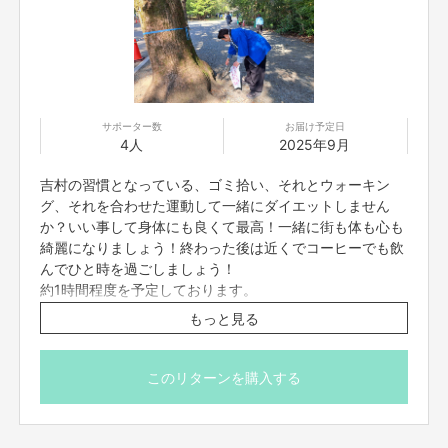
【返品期限】
不良品、発送品間違いの場合は無料で交換させていただきます。到着日から
7日以内に上記問い合わせ先へご連絡ください。それ以上経過しますと返品
をお受け出来ない場合がございます。※サポーターのご都合によるキャンセ
ル・返品・交換はお受けできません。
サポーター数
お届け予定日
【返品送料】
4人
2025年9月
不良品、発送商品間違いの場合、着払いにて対応いたします。
吉村の習慣となっている、ゴミ拾い、それとウォーキン
グ、それを合わせた運動して一緒にダイエットしません
か？いい事して身体にも良くて最高！一緒に街も体も心も
綺麗になりましょう！終わった後は近くでコーヒーでも飲
んでひと時を過ごしましょう！
約1時間程度を予定しております。
もっと見る
2025年9月28予定、12:00あたり～13:00あたり約1時間程
度を予定しております。
このリターンを購入する
※9月24日23時59分までご支援いただけます。
* 参加方法、場所や時間など、別途FANY Crowdfundingの