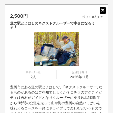
実践して行こうと思います！
何卒、宜しくお願い致します。
2,500
円
残り：
8人まで
【 ご支援にあたっての注意事項 】
道の駅とよはしのネクストクルーザーで幸せになろう
よ！！
・応募者は、自ら及び自らが代表となって応募した参加者全てが、反社会的
勢力（暴力団、暴力団員、暴力団準構成員、暴力団関係企業、総会屋等、社
会運動等標ぼうゴロ、特殊知能暴力集団及びこれらに準ずる団体、並びにこ
れらの構成員等を指します。以下、同様とします。）に該当せず、また、こ
れら反社会的勢力との間で社会的に非難されるべき関係を有していないこと
を保証します。
・プロジェクト実施前及び実施中に上記に反する事態が発生した場合、いつ
でもプロジェクトの実行を中止することができ、プランナーは一切の責任を
負担しません。
サポーター数
お届け予定日
2人
2025年11月
・リターンについて二次利用の目的や、有料イベント、PR目的での配信・
イベント・番組などでの使用は基本NGとします。
豊橋市にある道の駅とよはしで、「ネクストクルーザー」な
るものがあるのはご存知でしょうか？コチラのアクティビ
・参加する権利の転売や譲渡は禁止とさせていただきます。購入したご本人
ティは吉村がガイドとなりクルーザーに乗り込み1時間半
のみが参加できます。
から2時間の公道を走って山や海の豊橋の自然いっぱいを
・一度購入いただいたものは、キャンセルができません。
味わえるコースを一緒にドライブして楽しむというもので