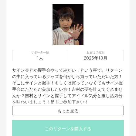
答えはNO！です！
絶対絶対NOだと思いました。
ここからなんです。
ここからさらに活動して行かなければならないと強く思いました。
もっともっと「豊橋市住みます芸人」の存在をアピールしたいです！
サポーター数
お届け予定日
まだまだ活動を知っていただくには、色々やって行かなければならない事は
1人
2025年10月
沢山あると思いました。前回のクラファン達成しておしまいでは無いので
す。このままラジオをやっていって、2026年3月で終了、それで終わりにな
サイン会とか握手会やってみたい！という事で、リターン
ってしまいそうで…それは嫌だ！もっともっと豊橋市を盛り上げるために出
来る事をやる！やれる事はある！と言う事で今回のクラファンに踏み切りま
の中に入っているグッズを何かしら買っていただいた方！
した！
そこにサインと握手！もしくは買っていなくてもサイン握
手会にただただ参加したい方！吉村の夢を叶えてくれませ
前回のクラファンをさせていただいて、分かった事が二つあります。それ
んか？吉村とサインと握手してアイドル気分と推し活気分
は、こんなにも応援していただいていたんだ！？と言う最も嬉しい事ともう
を味わいましょう！是非ご参加下さい！
一つ。思ってたよりも驚いたのが、
日程は、2025年10月14日の「PAA LIVE」終わりを予定して
もっと見る
「こんなにも楽しみしてくださってるんだ！？そしてめちゃ楽しんでくださ
おります。他、10月以降の吉村出演予定の「ウデダメシ」
るんだ！？」
(まだスケジュール出てないため日程未定)ライブ終わり
や、他何かしら吉村のライブ終わり希望があれば、このプ
このリターンを購入する
と言う事です。
ロジェクト終了後、メッセージ機能にて連絡を取って決め
リターンをです。