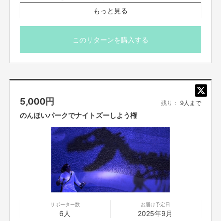
もっと見る
2025年12月20予定、12:00あたり～14:00あたり約2時間
程度を予定しております。
このリターンを購入する
* 参加方法、場所や時間など、別途FANY Crowdfundingの
メッセージ機能にて前日までにご案内させていただきま
す。
※上記の日程の参加可能な方のみご支援をお願いいたしま
す。参加できない場合でも返金はいたしかねますのでご了
5,000
円
承ください。
残り：
9人まで
のんほいパークでナイトズーしよう権
サポーター数
お届け予定日
6人
2025年9月