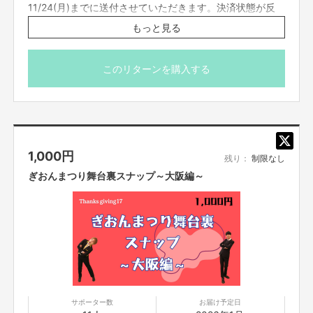
11/24(月)までに送付させていただきます。決済状態が反
会運動等標ぼうゴロ、
特殊知能暴力集団及びこれらに準ずる団体、
並びにこ
れらの構成員等を指します。以下、同様とします。）
に該当せず、また、
こ
映されるまでには時間が掛かる場合がございますのでお早
もっと見る
れら反社会的勢力との間で社会的に非難されるべき関係を有して
いないこと
めの購入をお願いいたします。それ以外の方にはプロジェ
を保証します。
クト終了後に送付させていただきます。FANY
■
プロジェクト実施前及び実施中に上記に反する事態が発生した場合
、いつ
Crowdfundingメッセージ機能にてお送りするのでお待ち
このリターンを購入する
でもプロジェクトの実行を中止することができ、
プランナーは一切の責任を
ください。
負担しません。
GigaFile便のURLをお送りするので、そちらよりダウンロ
■リターンについて二次利用の目的や、有料イベント、
PR目的での配信・
イベント・
番組などでの使用は基本NGとします。
ードをお願い致します。（有効期限あり）
■参加する権利の転売や譲渡は禁止とさせていただきます。
購入したご本人
※その他注意事項は、本文に記載の＜ご支援にあたっての
のみが参加できます。
注意事項＞をお読みください。
1,000
円
残り：
制限なし
ぎおんまつり舞台裏スナップ～大阪編～
【販売責任者】
吉本興業株式会社
【所在地】
大阪市中央区難波千日前11番6号
【お問合せ先】
お問い合わせは下記のURLのメッセージからご連絡ください。
サポーター数
お届け予定日
https://cf.fany.lol/users/message/view/124802