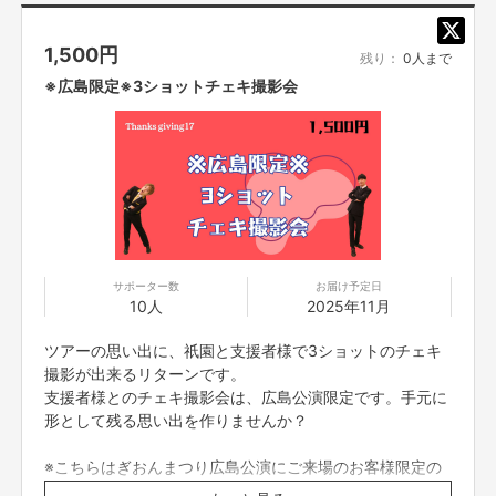
ードをお願い致します。（有効期限あり）
※その他注意事項は、本文に記載の＜ご支援にあたっての
1,500
円
注意事項＞をお読みください。
残り：
0人まで
※広島限定※3ショットチェキ撮影会
サポーター数
お届け予定日
10人
2025年11月
ツアーの思い出に、祇󠄀園と支援者様で3ショットのチェキ
撮影が出来るリターンです。
支援者様とのチェキ撮影会は、広島公演限定です。手元に
形として残る思い出を作りませんか？
※こちらはぎおんまつり広島公演にご来場のお客様限定の
リターンです。撮影会のみのご参加は出来ませんのでご注