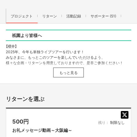
プロジェクト
リターン
活動記録
サポーター (51)
祇園より皆様へ
【櫻井】
2025年、今年も単独ライブツアーを行います！
みなさまに、もっとこのツアーを楽しんでいただけるよう、
様々な企画・リターンを用意しておりますので、是非ご参加ください！
もっと見る
【木﨑】
今年も漫才ツアーやります！
やりますって言っちゃいましたが
ツアーはみんなで作るもの
なのでみなさん一緒にツアーやりましょう！
リターンを選ぶ
どうやってやるか？
クラファンでいっしょに作りましょうツアーを。
そして終わった時に笑顔で
また会いましょう！
500
円
残り：
制限なし
ご協力よろしくお願いします！
お礼メッセージ動画～大阪編～