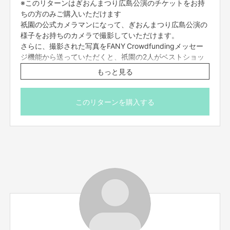
※このリターンはぎおんまつり広島公演のチケットをお持
ちの方のみご購入いただけます
祇󠄀園の公式カメラマンになって、ぎおんまつり広島公演の
様子をお持ちのカメラで撮影していただけます。
さらに、撮影された写真をFANY Crowdfundingメッセー
ジ機能から送っていただくと、祇󠄀園の2人がベストショッ
トを選びXにて発表させていただきます。（別途ご案内をお
もっと見る
送りします。写真はGigaFile便等にまとめていただき、
FANY Crowdfundingメッセージ機能よりお送りくださ
い。希望されない方はその旨をお申し付けください。）
このリターンを購入する
※こちらは11/16(日)広島公演のみのリターンです。
※「GIONトーク」の撮影ではございません。
※こちらのリターン11/12(水)23:59までご支援いただけま
す。当日の詳細は、11/15(土)12:00以降にFANY
Crowdfundingメッセージ機能にてお送りするのでそちら
をご確認ください。
※シャッター音の出ない一眼レフやデジタルカメラのみ撮
影可能です。動画撮影はご遠慮ください。（スマートフォ
ン・携帯電話での撮影はできませんのでご了承くださ
い。）
※カメラの三脚等の持ち込みはご遠慮ください。