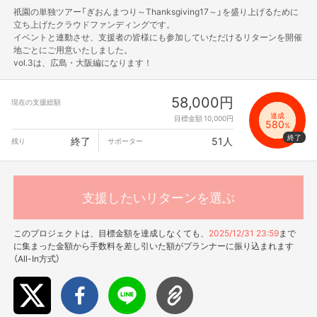
祇園の単独ツアー「ぎおんまつり～Thanksgiving17～」を盛り上げるために
立ち上げたクラウドファンディングです。
イベントと連動させ、支援者の皆様にも参加していただけるリターンを開催
地ごとにご用意いたしました。
vol.3は、広島・大阪編になります！
58,000円
現在の支援総額
達成
目標金額 10,000円
580
%
終了
51人
残り
サポーター
支援したいリターンを選ぶ
このプロジェクトは、目標金額を達成しなくても、
2025/12/31 23:59
まで
に集まった金額から手数料を差し引いた額がプランナーに振り込まれます
（All-In方式）