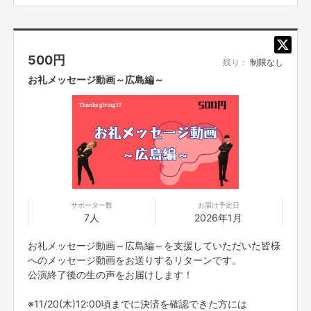
②16:30開場16:45開演17:45終演(トーク)
※その他注意事項は、本文に記載の＜ご支援にあたっての
注意事項＞をお読みください。
■名古屋
会場：大須演芸場
500
円
日時：9/27(土)17:00開場17:15開演18:15終演
残り：
制限なし
お礼メッセージ動画～広島編～
■広島
会場：エディオン紙屋町ホール
日時：11/16（日）
①16:45開場 17:00開演 18:00終演
②18:15開場 18:30開演 19:30終演(トーク)
URL：
①
https://ticket.fany.lol/reception/23486/23036
②
https://ticket.fany.lol/reception/23500/23070
(トーク)
■大阪
サポーター数
お届け予定日
会場：よしもと漫才劇場
7人
2026年1月
日程：12/21(日)17:45開場 18:00開演
URL：
https://ticket.fany.lol/reception/28227/27812
お礼メッセージ動画～広島編～を支援していただいた皆様
「ご支援にあたっての注意事項」
へのメッセージ動画をお送りするリターンです。
■迷惑メールの対策などでドメイン指定を行っている場合、
メールが受信で
公演終了後の生の声をお届けします！
きない場合がございます。「@yoshimoto
.co.jp」を受信設定してください。
■応募者は、自ら及び自らが代表となって応募した参加者全てが、
反社会的
※11/20(木)12:00頃までに決済を確認できた方には
勢力（暴力団、暴力団員、暴力団準構成員、
暴力団関係企業、総会屋等、社