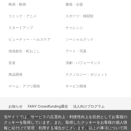
映画・動画
書籍・出版
コミック・アニメ
スポーツ・格闘技
スタートアップ
チャレンジ
ビューティー・ヘルスケア
ソーシャルグッド
地域創生・町おこし
アート・写真
音楽
演劇・パフォーマンス
商品開発
テクノロジー・ガジェット
ゲーム・アプリ開発
サービス開発
お知らせ
FANY Crowdfunding通信
法人向けプログラム
当サイトでは、サービスの品質向上・利便性向上を目的としてお客様の
よくある質問
お問い合わせ
クッキーを取得しています。また、取得したクッキーをお客様の個人情
利用規約
プライバシーポリシー
特定商取引法に基づく表記
報と紐付けて管理・利用する場合がございます。以上の事項について同