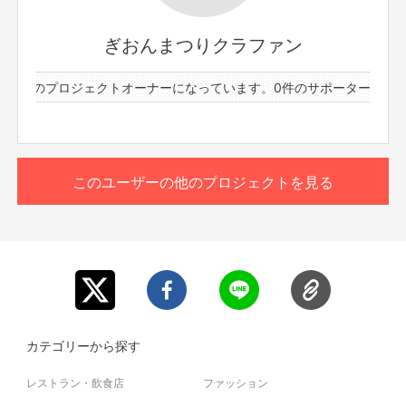
※会場後方にスペースを設けますので、撮影はそちらでお
願い致します。
ぎおんまつりクラファン
※撮影されない時は着席をお願い致します。また、他のお
客様の観覧の妨げにならぬようご協力をお願い致します。
と9件のプロジェクトオーナーになっています。
0件のサポーターと9件
※撮影した写真は個人で楽しむものとして、商用利用はお
控えください。
※当日は16:30頃に会場受付の前にお越しいただき、そち
らで注意事項のご説明や撮影中に【公式カメラマン】の証明
となる物をお渡しする予定です。お時間ご都合が悪い方は
このユーザーの他のプロジェクトを見る
別途対応させていただきます。
※いかなる理由においても、当日会場に来られなかった場
合はお礼のメッセージをもってリターンと代えさせていた
だきますのでご了承ください。
※その他注意事項は、本文記載の＜ご支援にあたっての注
意事項＞をお読みください。
カテゴリーから探す
レストラン・飲食店
ファッション