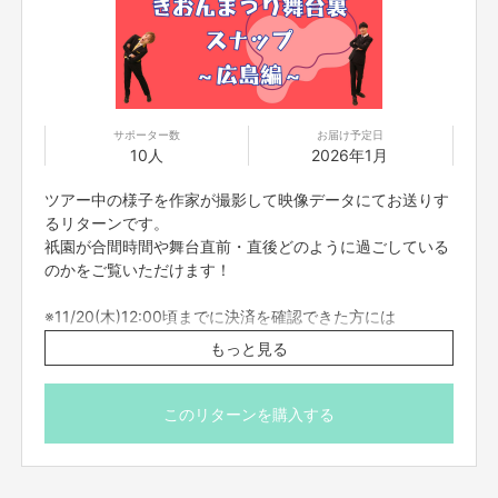
サポーター数
お届け予定日
10人
2026年1月
ツアー中の様子を作家が撮影して映像データにてお送りす
るリターンです。
祇󠄀園が合間時間や舞台直前・直後どのように過ごしている
のかをご覧いただけます！
※11/20(木)12:00頃までに決済を確認できた方には
11/24(月)までに送付させていただきます。決済状態が反
もっと見る
映されるまでには時間が掛かる場合がございますのでお早
めの購入をお願いいたします。それ以外の方にはプロジェ
クト終了後に送付させていただきます。FANY
このリターンを購入する
Crowdfundingメッセージ機能にてお送りするのでお待ち
ください。
GigaFile便のURLをお送りするので、そちらよりダウンロ