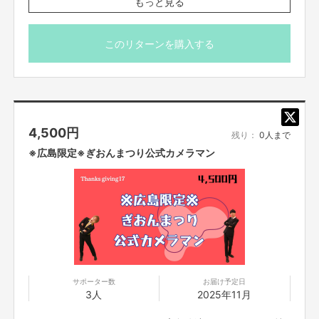
もっと見る
意ください。
※こちらのリターン11/12(水)23:59までご支援いただけま
す。当日の詳細は、11/15(土)12:00以降にFANY
このリターンを購入する
Crowdfundingメッセージ機能にてお送りするのでそちら
をご確認ください。
※11/16(日)「GIONトーク」終演後に、会場受付にて実施し
ます。（時間は前後する可能性がございますが、19:35頃開
始、20:00終了予定です。)
4,500
円
※1リターンご支援につき、撮影会に参加できるのは1名様
残り：
0人まで
のみです。複数名でご一緒に撮影することや、祇園のみの
※広島限定※ぎおんまつり公式カメラマン
チェキ撮影は出来かねますのでご了承ください。
※撮影は全てこちらで用意したチェキカメラで、スタッフ
が行います。持ち込みのカメラでの撮影や、支援者様同士
での撮影は出来かねますのでご了承ください。
※いかなる理由においても、当日会場に来られなかった場
合はお礼のメッセージをもってリターンと代えさせていた
だきますのでご了承ください。
※その他注意事項は、本文記載の＜ご支援にあたっての注
意事項＞をお読みください。
サポーター数
お届け予定日
3人
2025年11月