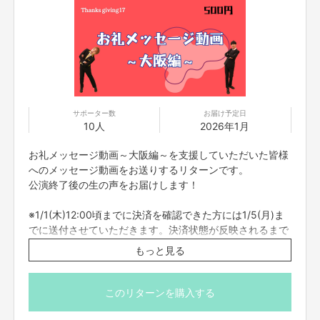
資金の使い方
「ぎおんまつり～Thanksgiving17～」の制作費として使用させていただきま
す。
・会場使用費
・舞台進行スタッフ費
・照明スタッフ費
サポーター数
お届け予定日
・音響スタッフ費
10人
2026年1月
・出演者移動費
・ケータリング費
お礼メッセージ動画～大阪編～を支援していただいた皆様
・発送及び梱包費
へのメッセージ動画をお送りするリターンです。
公演終了後の生の声をお届けします！
公演概要
※1/1(木)12:00頃までに決済を確認できた方には1/5(月)ま
■東京
でに送付させていただきます。決済状態が反映されるまで
会場：渋谷よしもと漫才劇場
には時間が掛かる場合がございますのでお早めの購入をお
もっと見る
7/12(土)18:15開場 18:30開演 19:30終演
願いいたします。それ以外の方にはプロジェクト終了後に
送付させていただきます。FANY Crowdfundingメッセー
■北海道
会場：ターミナルプラザことにパトス
ジ機能にてお送りするのでお待ちください。
このリターンを購入する
日時：8/16(土)
GigaFile便のURLをお送りするので、そちらよりダウンロ
①15:00開場 15:15開演 16:15終演
ードをお願い致します。（有効期限あり）