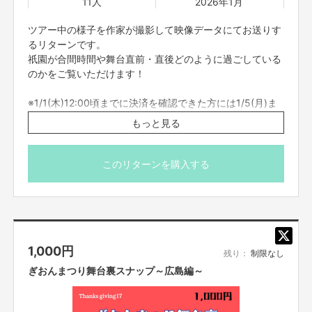
11人
2026年1月
ツアー中の様子を作家が撮影して映像データにてお送りす
るリターンです。
【返品期限】
不良品、発送品間違いの場合は無料で交換させていただきます。到着日から
祇󠄀園が合間時間や舞台直前・直後どのように過ごしている
7日以内に上記問い合わせ先へご連絡ください。それ以上経過しますと返品
のかをご覧いただけます！
をお受け出来ない場合がございます。※サポーターのご都合によるキャンセ
ル・返品・交換はお受けできません。
※1/1(木)12:00頃までに決済を確認できた方には1/5(月)ま
でに送付させていただきます。決済状態が反映されるまで
もっと見る
には時間が掛かる場合がございますのでお早めの購入をお
【返品送料】
不良品、発送商品間違いの場合、着払いにて対応いたします。
願いいたします。それ以外の方にはプロジェクト終了後に
送付させていただきます。FANY Crowdfundingメッセー
このリターンを購入する
ジ機能にてお送りするのでお待ちください。
GigaFile便のURLをお送りするので、そちらよりダウンロ
ードをお願い致します。（有効期限あり）
※その他注意事項は、本文に記載の＜ご支援にあたっての
注意事項＞をお読みください。
1,000
円
残り：
制限なし
ぎおんまつり舞台裏スナップ～広島編～