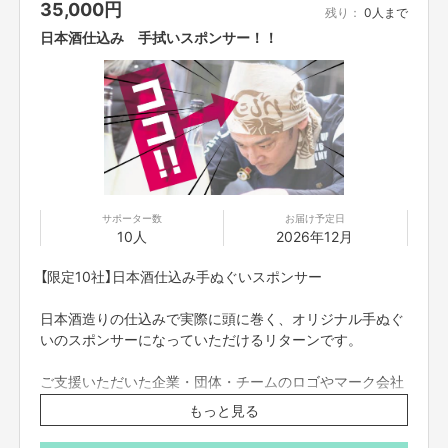
35,000
円
・ジビエコース 7,000円 （当日別途お支払い）
残り：
0人まで
・日本酒、その他ドリンク飲み放題
日本酒仕込み 手拭いスポンサー！！
【定員】
限定12名
ジビエと日本酒の新しい出会いをお楽しみください。
会場場所
BISTRO AKIJI
050-5597-8317
大阪府大阪市北区西天満2-10-10 ACN西天満ビル 2F
サポーター数
お届け予定日
10人
2026年12月
https://tabelog.com/osaka/A2701/A270102/27152729/
【限定10社】日本酒仕込み手ぬぐいスポンサー
※こちらのリターンは7/29(水)23:59までご購入いただけ
ます
日本酒造りの仕込みで実際に頭に巻く、オリジナル手ぬぐ
いのスポンサーになっていただけるリターンです。
ご支援いただいた企業・団体・チームのロゴやマーク会社
名をデザインに掲載し、オリジナル手ぬぐいを制作しま
もっと見る
す。