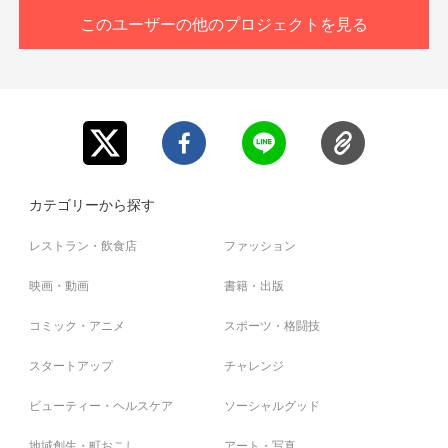
このユーザーの他のプロジェクトを見る
※当社が規定する【ご支援にあたっての注意事項】(本文記
載)に違反していると確認された場合は、いかなる理由に
おいてもリターンは履行せず、返金させていただきます。
カテゴリーから探す
レストラン・飲食店
ファッション
映画・動画
書籍・出版
コミック・アニメ
スポーツ・格闘技
スタートアップ
チャレンジ
ビューティー・ヘルスケア
ソーシャルグッド
地域創生・町おこし
アート・写真