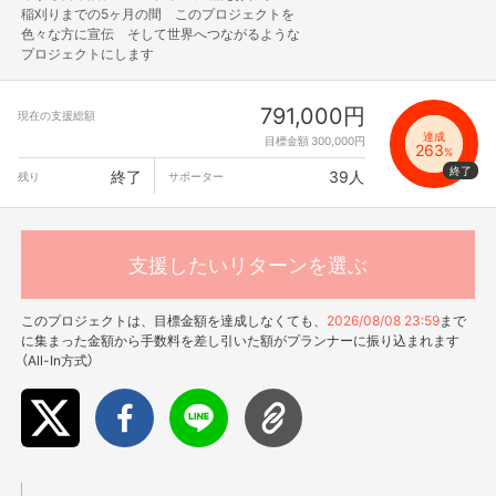
稲刈りまでの5ヶ月の間 このプロジェクトを
色々な方に宣伝 そして世界へつながるような
プロジェクトにします
791,000円
現在の支援総額
達成
目標金額 300,000円
263
%
終了
39人
残り
サポーター
支援したいリターンを選ぶ
このプロジェクトは、目標金額を達成しなくても、
2026/08/08 23:59
まで
に集まった金額から手数料を差し引いた額がプランナーに振り込まれます
（All-In方式）