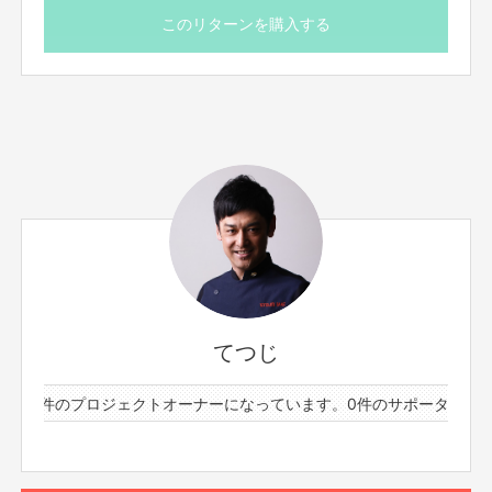
完成した手ぬぐいは、日本酒造りに参加されるメンバーへ
このリターンを購入する
無料で配布し、仕込みやイベントなどで着用・使用するこ
とで、スポンサーとしてPRさせていただきます。
リターン内容
* オリジナル手ぬぐいへスポンサーのロゴ・マーク
会社名掲載
* 日本酒造りや関連イベントで着用・PR
* 参加メンバーへ無料配布
限定10社（10名様）
ご注意
* 掲載できるのは企業・団体・チームのロゴまたはマー
てつじ
ク 会社名のみです。（文章・キャッチコピー等は掲載で
きません）
と23件のプロジェクトオーナーになっています。
0件のサポーターと2
* ロゴデータの受け渡しは、メールにてお願いいたしま
す。
* 掲載位置やサイズは、全体のデザインバランスを考慮し
て制作いたします。