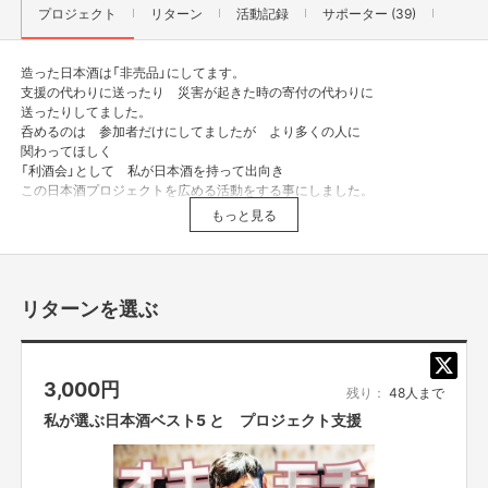
プロジェクト
リターン
活動記録
サポーター (39)
造った日本酒は「非売品」にしてます。
支援の代わりに送ったり 災害が起きた時の寄付の代わりに
送ったりしてました。
呑めるのは 参加者だけにしてましたが より多くの人に
関わってほしく
「利酒会」として 私が日本酒を持って出向き
この日本酒プロジェクトを広める活動をする事にしました。
飲食店されてる方から 何か個人イベント開催予定の
もっと見る
方 私を呼んで利酒会パーティーしませんか
リターンを選ぶ
3,000
円
残り：
48人まで
私が選ぶ日本酒ベスト5 と プロジェクト支援
日本酒プロジェクトはじめての方へ