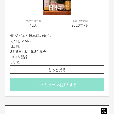
サポーター数
お届け予定日
12人
2026年7月
🦌 ジビエと日本酒の会 🍶
てつじ × AKIJI
【日時】
8月5日（水）19:30 集合
19:45 開始
【会場】
ジビエビストロ AKIJI
もっと見る
※鹿や猪にはワイン一択ではなかった。
AKIJIのジビエ料理に、ジビエ専用として仕込んだ
日本酒や、てつじセレクトの日本酒を合わせる、
このリターンを購入する
一夜限りの特別な利酒会です。
ジビエと日本酒が織りなす、新しいマリアージュを一緒に
体験しませんか？
【内容】