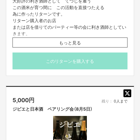
大好評の利き酒師として てつじを雇う
この酒米が育つ間に この活動を直接つたえる
為に作ったリターンです。
リターン購入者のお店
または店を借りてのパーティー等の会に利き酒師としてい
きます。
利酒会での内容ご相談は
もっと見る
FANY Crowdfundingメッセージ機能にて
勤務時間2時間前後
梅田より移動時間2時間の範囲
このリターンを購入する
※勤務時間日時場所 要相談
※接客のみ
※交通費別途 日本酒代別途 要相談
※2026年6月から10月までのどこか1日
5,000
円
※お問い合わせは
残り：
0人まで
「FANY Crowdfundingメッセージ機能」にて
ジビエと日本酒 ペアリング会（8月5日）
支援がうまくいかない等のお問い合わせはこちら
https://cf.fany.lol/inquiries