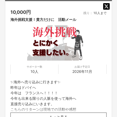
きない場合がございます。「@yoshimoto.co.jp」を受信設定してください。
■応募者は、自ら及び自らが代表となって応募した参加者全てが、反社会的
10,000
円
勢力（暴力団、暴力団員、暴力団準構成員、暴力団関係企業、総会屋等、社
残り：
10人まで
会運動等標ぼうゴロ、特殊知能暴力集団及びこれらに準ずる団体、並びにこ
海外挑戦支援！貴方だけに 活動メール
れらの構成員等を指します。以下、同様とします。）に該当せず、また、こ
れら反社会的勢力との間で社会的に非難されるべき関係を有していないこと
を保証します。
■プロジェクト実施前及び実施中に上記に反する事態が発生した場合、いつ
でもプロジェクトの実行を中止することができ、プランナーは一切の責任を
負担しません。
■リターンについて二次利用の目的や、有料イベント、PR目的での配信・
イベント・番組などでの使用は基本NGとします。
■参加する権利の転売や譲渡は禁止とさせていただきます。購入したご本人
のみが参加できます。
サポーター数
お届け予定日
10人
2026年11月
✨海外へ売り込みに行きます✨
【販売責任者】
Ruban Rouge合同会社
昨年はドバイへ
今年は フランスへ！！！！
今年も出来る限りの人脈を使って海外へ
【所在地】
直接売り込みにいきます。
大阪市北区東天満2-5-10フジイビル504
こちらのリターンは現地での活動や感想
リアルな様子を購入者にだけ
もっと見る