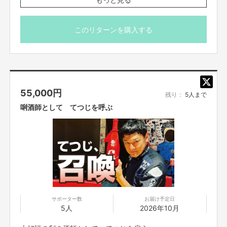
【お問合せ先】
FANY Crowdfundingメッセージ機能にておくります。
お問い合わせは下記のURLのメッセージからご連絡ください。
また現地にて何かお土産を購入しておくります
https://cf.fany.lol/users/message/view/2592
このリターンを購入する
私を海外挑戦に連れて行って下さい。
よろしくお願い申し上げます。
【返品期限】
不良品、発送品間違いの場合は無料で交換させていただきます。到着日から
支援がうまくいかない等のお問い合わせはこちら
7日以内に上記問い合わせ先へご連絡ください。それ以上経過しますと返品
https://cf.fany.lol/inquiries
をお受け出来ない場合がございます。※サポーターのご都合によるキャンセ
55,000
円
残り：
5人まで
ル・返品・交換はお受けできません。
唎酒師として てつじを呼ぶ
【返品送料】
不良品、発送商品間違いの場合、着払いにて対応いたします。
サポーター数
お届け予定日
5人
2026年10月