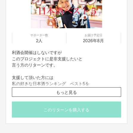
この企画は今年で7年目になります。
だからこそ、はじめて参加する方も大歓迎です。
日本酒の呑みからスタートして 稲刈りや 仕込み
参加しませんか
日本酒に詳しくなくても、
酒蔵に入ったことがなくても、
体験型のイベントが初めてでも大丈夫。
サポーター数
お届け予定日
実は、
2人
2026年8月
毎年いちばん空気を変えてくれるのは、
「今回がはじめて」の人です。
利酒会開催はしないですが
このプロジェクトに是非支援したいと
色々な形で みなさんと お会いできるのを
言う方のリターンです。
楽しみにしています。
支援して頂いた方には
私の好きな日本酒ランキング ベスト5を
メールにて 支援のかわりに
もっと見る
送らせてもらいます。
このリターンを購入する
【ご支援にあたってのご注意事項】
■迷惑メールの対策などでドメイン指定を行っている場合、メールが受信で