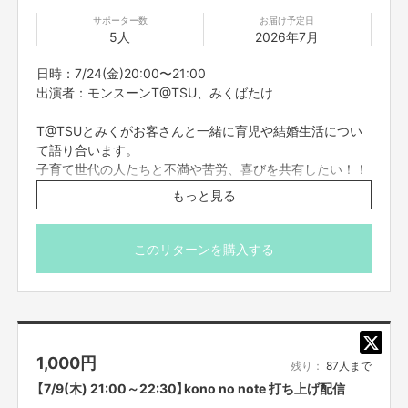
サポーター数
お届け予定日
5人
2026年7月
日時：7/24(金)20:00〜21:00
出演者：モンスーンT@TSU、みくばたけ
T@TSUとみくがお客さんと一緒に育児や結婚生活につい
て語り合います。
子育て世代の人たちと不満や苦労、喜びを共有したい！！
子どもを泣き止ませるギャグの伝授もあるよ！！
もっと見る
※こちらのリターンは7/20(月)23:59までお買い求め頂け
ます。
このリターンを購入する
※出演者は変更になる場合がありますので予めご了承くだ
さい。変更になった場合の返金は致しかねます。
※プロジェクト本文の末尾に記載されている【ご支援にあた
ってのご注意事項】を必ずご一読ください。
1,000
円
残り：
87人まで
【7/9(木) 21:00～22:30】kono no note 打ち上げ配信