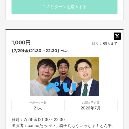
のみが参加できます。
※プロジェクト本文の末尾に記載されている【ご支援にあた
このリターンを購入する
ってのご注意事項】を必ずご一読ください。
皆様へご注意
ZOOMアップデートに関しまして
バージョンアップは下記URLから可能でございます
PC：
https://zoom.us/download
1,000
円
スマホiPhone：
https://apps.apple.
com/jp/app/zoom-cloud-
残り：
69人まで
meetings/id546505307
【7/29(金)21:30～22:30】 ぺい
スマホAndroid：
https://play.
google.com/store/apps/details?
id=us.zoom.videomeetings&hl=ja
アプリをお使いの方は、皆さまアップデートをお願いいたします。
ウェブ使用の方はアップデートはせずで問題ございません。
【販売責任者】
サポーター数
お届け予定日
吉本興業株式会社
21人
2026年7月
日時：7/29(金)21:30～22:30
【所在地】
出演者：cacaoたっぺい、獅子丸もういっちょ！とん平、
大阪市中央区難波千日前11-6