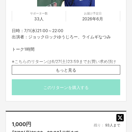
サポーター数
お届け予定日
33人
2026年6月
日時：7/1(水)21:00～22:00
出演者：ジョックロックゆうじろー、ライムギなつみ
トーク1時間
※こちらのリターンは6/27(土)23:59までお買い求め頂け
ます。
もっと見る
※出演者は変更になる場合がありますので予めご了承くだ
さい。変更になった場合の返金は致しかねます。
※プロジェクト本文の末尾に記載されている【ご支援にあた
このリターンを購入する
ってのご注意事項】を必ずご一読ください。
1,000
円
残り：
93人まで