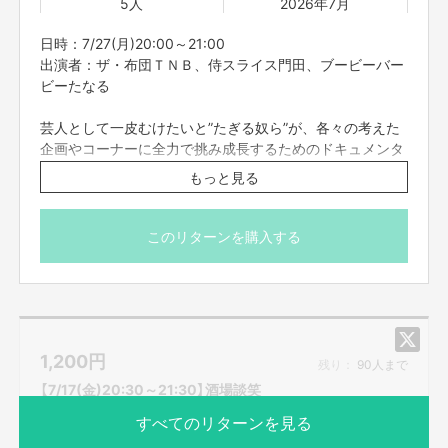
5人
2026年7月
日時：7/27(月)20:00～21:00
出演者：ザ・布団ＴＮＢ、侍スライス門田、ブービーバー
ビーたなる
芸人として一皮むけたいと”たぎる奴ら”が、各々の考えた
企画やコーナーに全力で挑み成長するためのドキュメンタ
リー！！元気にやるぜ！！！
もっと見る
※こちらのリターンは7/23(木)23:59までお買い求め頂け
ます。
このリターンを購入する
※出演者は変更になる場合がありますので予めご了承くだ
さい。変更になった場合の返金は致しかねます。
※プロジェクト本文の末尾に記載されている【ご支援にあた
ってのご注意事項】を必ずご一読ください。
1,200
円
残り：
90人まで
【7/17(金)20:30～21:30】酒場談笑
すべてのリターンを見る