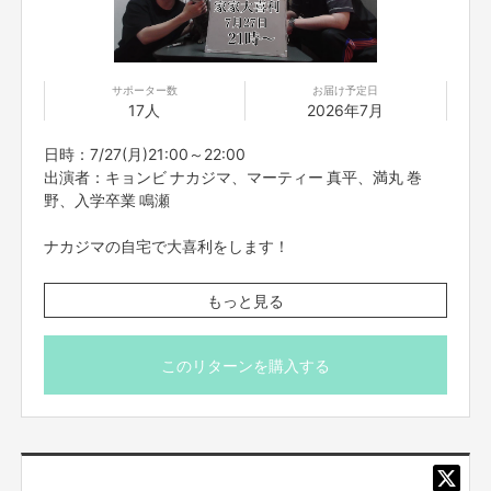
いつも劇場に足を運んでくださり応援してくれる皆様に、
楽しんで頂ける、様々なリターンを用意しております！
お家でもお笑いを楽しんでもらえたらうれしいです！！
サポーター数
お届け予定日
17人
2026年7月
参加方法のご案内
日時：7/27(月)21:00～22:00
参加方法は支援者の方に、
リターン実施2時間前まで
に
出演者：キョンビ ナカジマ、マーティー 真平、満丸 巻
FANYクラウドファンディングメッセージ機能
にて個別でお送りいたしま
野、入学卒業 鳴瀬
す。
お知らせした時間を厳守して下さい。遅れると参加できなくなる可能性がご
ナカジマの自宅で大喜利をします！
ざいます。
なお、アーカイブ視聴は出来かねますので予めご了承ください
ーーーーーーー
※こちらのリターンは7/23(木)23:59までお買い求め頂け
もっと見る
ます。
【ご支援にあたってのご注意事項】
※出演者は変更になる場合がありますので予めご了承くだ
■応募のご注意
さい。変更になった場合の返金は致しかねます。
このリターンを購入する
・タイトルに日付が入っているものは、その日その時間での開催となりま
※プロジェクト本文の末尾に記載されている【ご支援にあた
す。同じ企画でも、日時が違いますので注意してご購入ください。
ってのご注意事項】を必ずご一読ください。
・一度購入いただいたものは、キャンセルができません。必ず予定が合うも
ののみご購入ください
■オンライントークなどについて