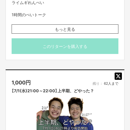
ライムギれんぺい
【お問合せ先】
1時間のぺいトーク
お問い合わせは下記のURLのメッセージからご連絡ください。
https://cf.fany.lol/users/message/view/65981
※こちらのリターンは7/25(土)23:59までお買い求め頂け
もっと見る
ます。
※出演者は変更になる場合がありますので予めご了承くだ
さい。変更になった場合の返金は致しかねます。
【返品期限】
このリターンを購入する
不良品、発送品間違いの場合は無料で交換させていただきます。到着日から
※プロジェクト本文の末尾に記載されている【ご支援にあた
7日以内に上記問い合わせ先へご連絡ください。それ以上経過しますと返品
ってのご注意事項】を必ずご一読ください。
をお受け出来ない場合がございます。※サポーターのご都合によるキャンセ
ル・返品・交換はお受けできません。
1,000
円
【返品送料】
残り：
62人まで
不良品、発送商品間違いの場合、着払いにて対応いたします。
【7/1(水)21:00～22:00】上半期、どやった？