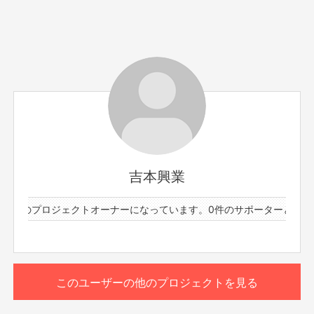
サポーター数
お届け予定日
5人
2026年7月
日時：7/17(金)20:30～21:30
出演者：茜250cc小泉、侍スライス加藤
お酒や料理の話を熱く語るつまみ作り配信
吉本興業
※こちらのリターンは7/13(月)23:59までお買い求め頂けま
3件のプロジェクトオーナーになっています。
0件のサポーターと73件
す。
もっと見る
※出演者は変更になる場合がありますので予めご了承くだ
さい。変更になった場合の返金は致しかねます。
※プロジェクト本文の末尾に記載されている【ご支援にあた
このリターンを購入する
ってのご注意事項】を必ずご一読ください。
このユーザーの他のプロジェクトを見る