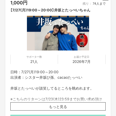
・オンライン会議ツールで参加者全員を同時につなぎ、それぞれリモートで
1,000
円
残り：
74人まで
ご参加いただきます。直接お会いすることはできませんので、ご了承くださ
【7/27(月)19:00～20:00】井坂とたっぺいちゃん
い。
・コミュニケーションには「Zoom」を使用させていただきます。Zoomを使
用できる環境を整えていただき、電波のいい環境でおつなぎください。
・コンプライアンスの観点から、録画させていただいております。他の目的
での使用は一切致しません。あらかじめご了承ください。
・参加者の配信中の録画撮影、録音、また、SNS等に詳細な配信内容を投稿
することは禁止です。
・不適切と考えられる言動があった場合、強制的に退出をお願いする場合が
ございます。
■ご応募に関しての利用規約
サポーター数
お届け予定日
21人
2026年7月
・応募者は、自ら及び自らが代表となって応募した参加者全てが、反社会的
勢力（暴力団、暴力団員、暴力団準構成員、暴力団関係企業、総会屋等、社
会運動等標ぼうゴロ、特殊知能暴力集団及びこれらに準ずる団体、並びにこ
日時：7/27(月)19:00～20:00
れらの構成員等を指します。以下、同様とします。）に該当せず、また、こ
出演者：シスター井坂ひ孫、cacaoたっぺい
れら反社会的勢力との間で社会的に非難されるべき関係を有していないこと
を保証します。
井坂とたっぺいが談笑してるところを眺めれます。
・プロジェクト実施前及び実施中に上記に反する事態が発生した場合、いつ
でもプロジェクトの実行を中止することができ、プランナーは一切の責任を
※こちらのリターンは7/23(木)23:59までお買い求め頂け
負担しません。
・二次利用の目的や、有料イベントやPR目的での配信イベント・番組など
ます。
もっと見る
は基本的に全てNGとします。
※出演者は変更になる場合がありますので予めご了承くだ
・参加する権利の転売や譲渡は禁止とさせていただきます。購入したご本人
さい。変更になった場合の返金は致しかねます。