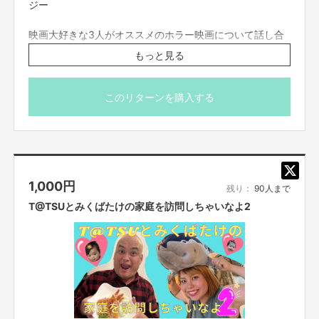
ジー
映画大好きな3人がオススメのホラー映画について話し合
う！皆さんの好きなホラー映画も教えてください！
もっと見る
※こちらのリターンは7/19(日)23:59までお買い求め頂けま
す。
このリターンを購入する
※出演者は変更になる場合がありますので予めご了承くだ
さい。変更になった場合の返金は致しかねます。
※プロジェクト本文の末尾に記載されている【ご支援にあた
ってのご注意事項】を必ずご一読ください。
1,000
円
残り：
90人まで
T@TSUとみくばたけの家庭を訪問しちゃいなよ2