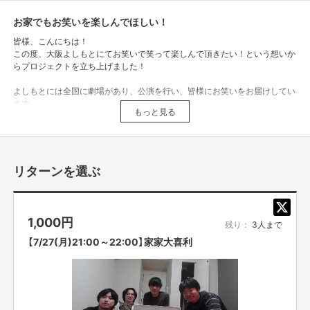
お家でもお笑いを楽しんでほしい！
皆様、こんにちは！
この度、大阪よしもとにてお笑いで笑って楽しんで頂きたい！という想いか
らプロジェクトを立ち上げました！
よしもとには全国に劇場があり、公演を行い、皆様にお笑いをお届けしてい
ます。
もっと見る
大阪にも多数の劇場があり日々お笑いライブの公演を行っており、他にも大
阪ならではのコンテンツを日々企画・制作し、皆様にお届けしております。
お笑いを少しでも楽しんで頂きたいという思いから、オンラインツールを用
リターンを選ぶ
いて様々なお笑いのコンテンツをご自宅でお楽しみ頂こうと企画致しまし
た！
今回ご支援頂いた資金は、「家家大笑の運営・システム開発費用」と「タレン
1,000
円
残り：
3人まで
トへのギャラ」に充てさせて頂きます。
【7/27(月)21:00～22:00】家家大喜利
家家大笑(カカタイショウ)とは…
呵呵大笑「大声をあげて笑うこと」を意味する四字熟語をお家で楽しんでも
らえるようにという意味を込めて作った造語となっております！