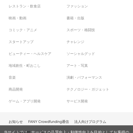
レストラン・飲食店
ファッション
映画・動画
書籍・出版
コミック・アニメ
スポーツ・格闘技
スタートアップ
チャレンジ
ビューティー・ヘルスケア
ソーシャルグッド
地域創生・町おこし
アート・写真
音楽
演劇・パフォーマンス
商品開発
テクノロジー・ガジェット
ゲーム・アプリ開発
サービス開発
お知らせ
FANY Crowdfunding通信
法人向けプログラム
よくある質問
お問い合わせ
当サイトでは、サービスの品質向上・利便性向上を目的としてお客様の