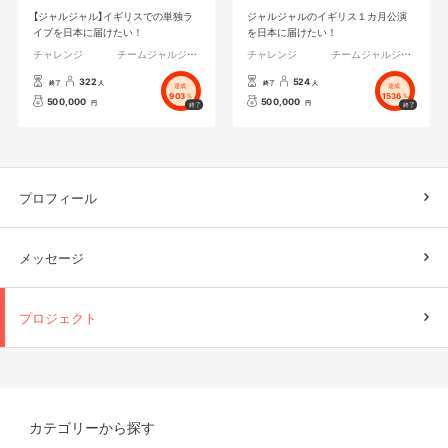
【ジャルジャル】イギリスでの単独ラ
ジャルジャルのイギリス１カ月公演
イブを日本に届けたい！
を日本に届けたい！
チャレンジ
チームジャルジャル
チャレンジ
チームジャルジャル
322
524
終了
人
終了
人
達成
達成
903
1536
%
%
500,000
500,000
円
円
プロフィール
メッセージ
プロジェクト
カテゴリーから探す