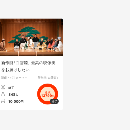
新作能「白雪姫」 最高の映像美
をお届けしたい
演劇・パフォーマンス
新作能「白雪姫」
終了
達成
348
人
13799
%
10,000
円