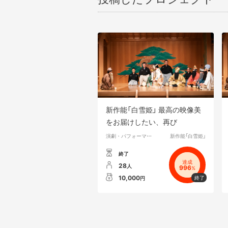
新作能「白雪姫」 最高の映像美
をお届けしたい、再び
演劇・パフォーマンス
新作能「白雪姫」
終了
達成
28
人
996
%
10,000
円