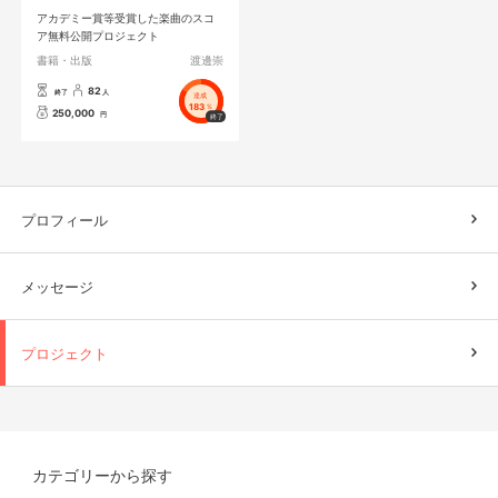
アカデミー賞等受賞した楽曲のスコ
ア無料公開プロジェクト
書籍・出版
渡邊崇
82
終了
人
達成
183
%
250,000
円
プロフィール
メッセージ
プロジェクト
カテゴリーから探す