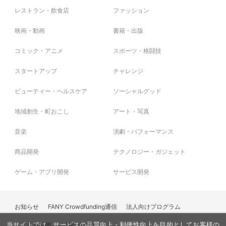
レストラン・飲食店
ファッション
映画・動画
書籍・出版
コミック・アニメ
スポーツ・格闘技
スタートアップ
チャレンジ
ビューティー・ヘルスケア
ソーシャルグッド
地域創生・町おこし
アート・写真
音楽
演劇・パフォーマンス
商品開発
テクノロジー・ガジェット
ゲーム・アプリ開発
サービス開発
お知らせ
FANY Crowdfunding通信
法人向けプログラム
よくある質問
お問い合わせ
当サイトでは、サービスの品質向上・利便性向上を目的としてお客様の