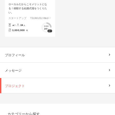
ローカルだからこそメリットにな
る！移動する結婚式場をつくりた
い。
スタートアップ
TSUMUGU Wedding
24
終了
人
未達成
24
%
3,000,000
円
プロフィール
メッセージ
プロジェクト
カテゴリーから探す