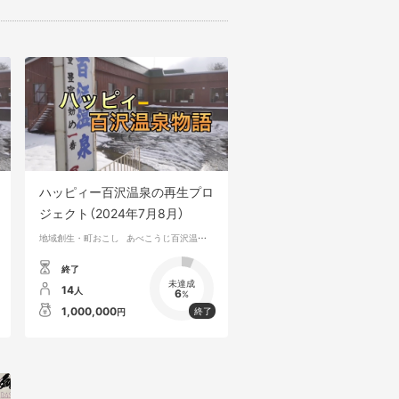
ハッピィー百沢温泉の再生プロ
ジェクト（2024年7月8月）
地域創生・町おこし
あべこうじ百沢温泉の再生プロジェクト
終了
未達成
14
人
6
%
1,000,000
円