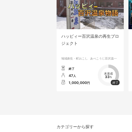
ハッピィー百沢温泉の再生プロ
ジェクト
地域創生・町おこし
あべこうじ百沢温泉の再生プロジェクト
終了
未達成
47
人
33
%
1,000,000
円
カテゴリーから探す