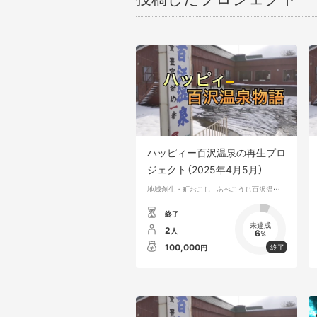
ハッピィー百沢温泉の再生プロ
ジェクト（2025年4月5月）
地域創生・町おこし
あべこうじ百沢温泉の再生プロジェクト
終了
未達成
2
人
6
%
100,000
円