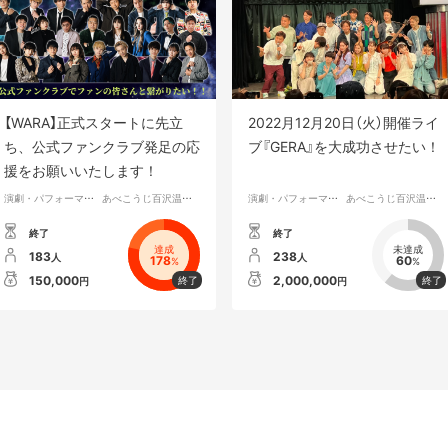
【WARA】正式スタートに先立
2022月12月20日（火）開催ライ
ち、公式ファンクラブ発足の応
ブ『GERA』を大成功させたい！
援をお願いいたします！
演劇・パフォーマンス
あべこうじ百沢温泉の再生プロジェクト
演劇・パフォーマンス
あべこうじ百沢温泉の再生プロジェクト
終了
終了
達成
未達成
183
238
人
人
178
60
%
%
150,000
2,000,000
円
円