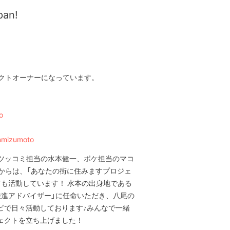
pan!
ェクトオーナーになっています。
o
nmizumoto
・ツッコミ担当の水本健一、ボケ担当のマコ
4月からは、「あなたの街に住みますプロジェ
ても活動しています！ 水本の出身地である
推進アドバイザー」に任命いただき、八尾の
ビで日々活動しております♪みんなで一緒
ェクトを立ち上げました！