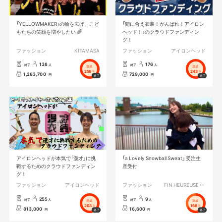
「YELLOWMAKER」の輪を広げ、こど
「間に合え衣装！がんばれ！アイロン
もたちの笑顔を増やしたい 🌈
ヘッド！」のクラウドファンディン
グ！
ファッション
KITAMASA
ファッション
アイロンヘッド
138
176
終了
人
終了
人
達成
達成
256
243
%
%
1,283,700
729,000
円
円
アイロンヘッドが本気で「漫才」に挑
「a Lovely Snowball Sweat」 受注生
戦するためのクラウドファンディン
産受付
グ！
ファッション
アイロンヘッド
ファッション
FIN HEUREUSE ユウキ
255
9
終了
人
終了
人
達成
達成
203
166
%
%
813,000
16,600
円
円