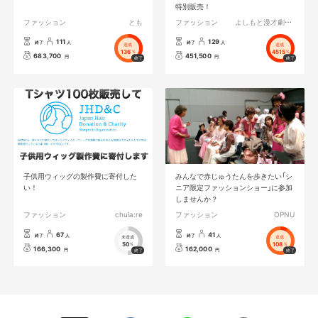
特別販売！
ファッション
とも
ファッション
よしもと漫才劇場／森ノ宮よしもと漫才劇場
111
129
終了
人
終了
人
達成
達成
136
4515
%
%
683,700
451,500
円
円
子供用ウィッグの製作費に寄付した
みんなで赤じゅうたんを歩きたい「シ
い！
ニア限定ファッションショー」に参加
しませんか？
ファッション
chula:re
ファッション
OPNU
67
41
終了
人
終了
人
未達成
達成
50
108
%
%
166,300
162,000
円
円