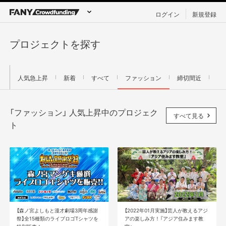
ログイン
新規登録
プロジェクトを探す
人気急上昇
新着
すべて
ファッション
締切間近
「ファッション」 人気上昇中のプロジェク
すべて見る
ト
【森ノ宮よしもと漫才劇場3周年感謝
【2022年01月実施】芸人が教えるアジ
祭】全15種類のライブロゴTシャツを
アの楽しみ方！『アジア住みます教