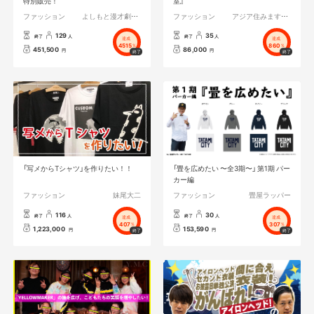
特別販売！
室』
ファッション
よしもと漫才劇場／森ノ宮よしもと漫才劇場
ファッション
アジア住みます芸人
129
35
終了
人
終了
人
達成
達成
4515
860
%
%
451,500
86,000
円
円
「写メからTシャツ」を作りたい！！
「畳を広めたい 〜全3期〜」 第1期 パー
カー編
ファッション
妹尾大二
ファッション
畳屋ラッパー
116
30
終了
人
終了
人
達成
達成
407
307
%
%
1,223,000
153,590
円
円