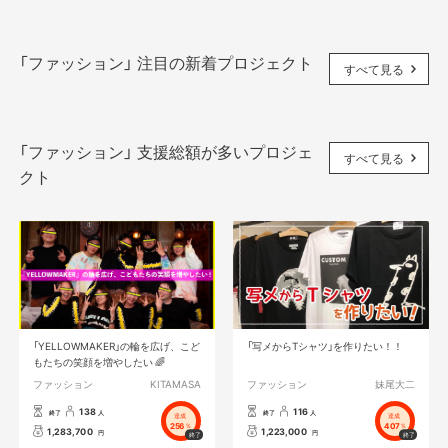
「ファッション」 注目の新着プロジェクト
すべて見る
「ファッション」 支援総額が多いプロジェ
すべて見る
クト
「YELLOWMAKER」の輪を広げ、こど
「写メからTシャツ」を作りたい！！
もたちの笑顔を増やしたい 🌈
ファッション
KITAMASA
ファッション
妹尾大二
138
116
終了
人
終了
人
達成
達成
256
407
%
%
1,283,700
1,223,000
円
円