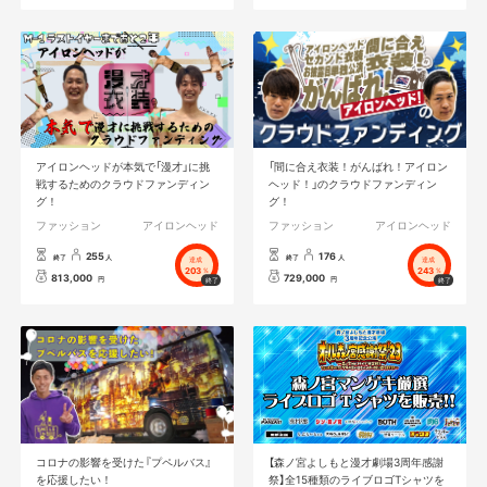
アイロンヘッドが本気で「漫才」に挑
「間に合え衣装！がんばれ！アイロン
戦するためのクラウドファンディン
ヘッド！」のクラウドファンディン
グ！
グ！
ファッション
アイロンヘッド
ファッション
アイロンヘッド
255
176
終了
人
終了
人
達成
達成
203
243
%
%
813,000
729,000
円
円
コロナの影響を受けた『プペルバス』
【森ノ宮よしもと漫才劇場3周年感謝
を応援したい！
祭】全15種類のライブロゴTシャツを