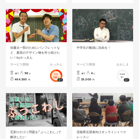
佐藤太一郎のためにパンフレットな
中学生の勉強に自由を！
ど、最高のデザイン物を作り続けた
い！byかっきん
サービス開発
かっきん
サービス開発
おおしま
96
4
終了
人
終了
人
達成
未達成
122
1
%
%
464,500
26,000
円
円
瓦割りのゴミ問題を「 ぶっこわし 」で
芸能界志望者向けオンライントーク
解決したい
レッスン