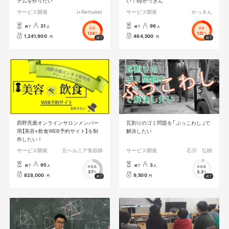
テムを作りたい
い！byかっきん
サービス開発
i+Remaker
サービス開発
かっきん
31
96
終了
人
終了
人
達成
達成
124
122
%
%
1,241,900
464,500
円
円
西野亮廣オンラインサロンメンバー
瓦割りのゴミ問題を「 ぶっこわし 」で
用【美容×飲食WEB予約サイト】を制
解決したい
作したい！
サービス開発
元ヘルニア美容師
サービス開発
石川 弘樹
95
3
終了
人
終了
人
未達成
未達成
37
3.3
%
%
828,000
9,500
円
円