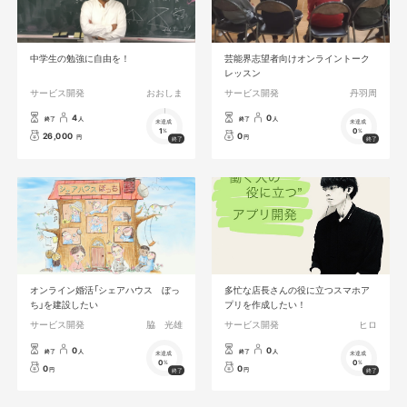
中学生の勉強に自由を！
芸能界志望者向けオンライントーク
レッスン
サービス開発
おおしま
サービス開発
丹羽周
4
0
終了
人
終了
人
未達成
未達成
1
0
%
%
26,000
0
円
円
オンライン婚活「シェアハウス ぼっ
多忙な店長さんの役に立つスマホア
ち」を建設したい
プリを作成したい！
サービス開発
脇 光雄
サービス開発
ヒロ
0
0
終了
人
終了
人
未達成
未達成
0
0
%
%
0
0
円
円