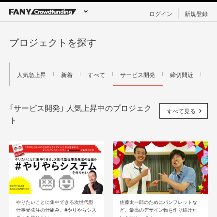
ログイン
新規登録
プロジェクトを探す
人気急上昇
新着
すべて
サービス開発
締切間近
「サービス開発」 人気上昇中のプロジェク
すべて見る
ト
やりたいことに集中できる次世代型
佐藤太一郎のためにパンフレットな
仕事受発注の仕組み、#やりやらシス
ど、最高のデザイン物を作り続けた