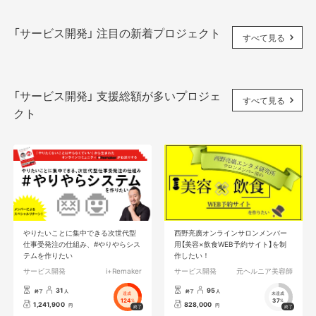
「サービス開発」 注目の新着プロジェクト
すべて見る
「サービス開発」 支援総額が多いプロジェ
すべて見る
クト
やりたいことに集中できる次世代型
西野亮廣オンラインサロンメンバー
仕事受発注の仕組み、#やりやらシス
用【美容×飲食WEB予約サイト】を制
テムを作りたい
作したい！
サービス開発
i+Remaker
サービス開発
元ヘルニア美容師
31
95
終了
人
終了
人
達成
未達成
124
37
%
%
1,241,900
828,000
円
円