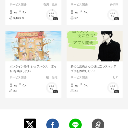
サービス開発
石川 弘樹
サービス開発
丹羽周
3
0
終了
人
終了
人
未達成
未達成
3.3
0
%
%
9,500
0
円
円
オンライン婚活「シェアハウス ぼっ
多忙な店長さんの役に立つスマホア
ち」を建設したい
プリを作成したい！
サービス開発
脇 光雄
サービス開発
ヒロ
0
0
終了
人
終了
人
未達成
未達成
0
0
%
%
0
0
円
円