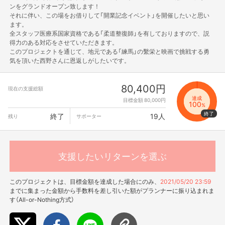
ンをグランドオープン致します！
それに伴い、この場をお借りして「開業記念イベント」を開催したいと思い
ます。
全スタッフ医療系国家資格である「柔道整復師」を有しておりますので、説
得力のある対応をさせていただきます。
このプロジェクトを通じて、地元である「練馬」の繫栄と映画で挑戦する勇
気を頂いた西野さんに恩返しがしたいです。
80,400円
現在の支援総額
達成
目標金額 80,000円
100
%
終了
19人
残り
サポーター
支援したいリターンを選ぶ
このプロジェクトは、目標金額を達成した場合にのみ、
2021/05/20 23:59
までに集まった金額から手数料を差し引いた額がプランナーに振り込まれま
す（All-or-Nothing方式）