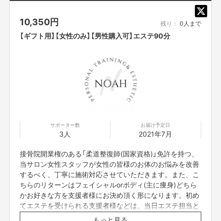
10,350
円
残り：
0人まで
【ギフト用】【女性のみ】【男性購入可】エステ90分
サポーター数
お届け予定日
3人
2021年7月
接骨院開業権のある「柔道整復師(国家資格)」免許を持つ、
当サロン女性スタッフが女性の皆様のお体のお悩みを改善
するべく、丁寧に施術対応させていただきます。また、こ
ちらのリターンはフェイシャルorボディ(主に痩身)どちら
かお好きな方を支援者様にお決め頂く形になります。初め
てエステを受けられる支援者様などは、当日エステ担当と
カウンセリングの上、お決め頂くことも可能でございま
もっと見る