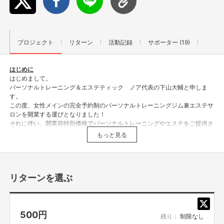
プロジェクト
リターン
活動記録
サポーター (19)
はじめに
はじめまして。
パーソナルトレーニング＆エステティック ノア代表の下山大輔と申しま
す。
この度、女性メインの完全予約制のパーソナルトレーニングジム兼エステサ
ロンを開業する運びとなりました！
それに伴い、開業前特別価格でパーソナルトレーニングやエステをご提供さ
せて頂きます。
もっと見る
「関わっていただける全ての手の届く範囲の方を笑顔に」
を理念に掲げ、日々奮闘しております。
リターンを選ぶ
500
円
このプロジェクトでやりたいこと・やろうと思った理由
残り：
制限なし