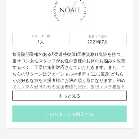
【返品送料】
不良品、発送商品間違いの場合、着払いにて対応いたします。
サポーター数
お届け予定日
1人
2021年7月
接骨院開業権のある「柔道整復師(国家資格)」免許を持つ、
当サロン女性スタッフが女性の皆様のお体のお悩みを改善
するべく、丁寧に施術対応させていただきます。また、こ
ちらのリターンはフェイシャルorボディ(主に痩身)どちら
かお好きな方を支援者様にお決め頂く形になります。初め
てエステを受けられる支援者様などは、当日エステ担当と
カウンセリングの上、お決め頂くことも可能でございま
もっと見る
す。
※リターン実施は、グランドオープン後となります。
このリターンを購入する