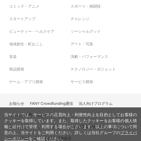
コミック・アニメ
スポーツ・格闘技
スタートアップ
チャレンジ
ビューティー・ヘルスケア
ソーシャルグッド
地域創生・町おこし
アート・写真
音楽
演劇・パフォーマンス
商品開発
テクノロジー・ガジェット
ゲーム・アプリ開発
サービス開発
お知らせ
FANY Crowdfunding通信
法人向けプログラム
当サイトでは、サービスの品質向上・利便性向上を目的としてお客様の
よくある質問
お問い合わせ
クッキーを取得しています。また、取得したクッキーをお客様の個人情
利用規約
プライバシーポリシー
特定商取引法に基づく表記
報と紐付けて管理・利用する場合がございます。以上の事項について同
意の上、当サイトをご利用ください。詳しくは当社グループの
プライバ
マニュアル
反社会的勢力排除宣言
シーポリシー
をご確認ください。