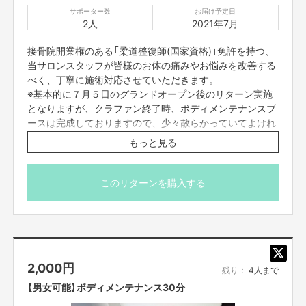
サポーター数
お届け予定日
2人
2021年7月
接骨院開業権のある「柔道整復師(国家資格)」免許を持つ、
当サロンスタッフが皆様のお体の痛みやお悩みを改善する
べく、丁寧に施術対応させていただきます。
※基本的に７月５日のグランドオープン後のリターン実施
となりますが、クラファン終了時、ボディメンテナンスブ
ースは完成しておりますので、少々散らかっていてよけれ
ばすぐにご予約いただくことが可能でございます。
もっと見る
※当サロンのボディメンテナンスブース写真(仮)を載せて
おきます。
このリターンを購入する
2,000
円
残り：
4人まで
【男女可能】ボディメンテナンス30分