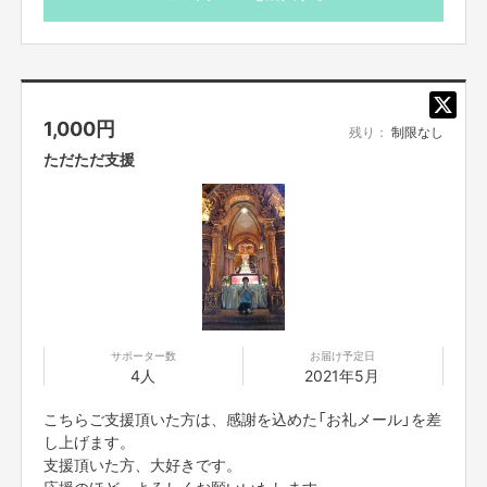
1,000
円
残り：
制限なし
ただただ支援
寄贈中の写真がなくてすみません。。
資金の使い方
プペル電柱広告の費用(1本分) 70,000円
システム利用料 10,000円
サポーター数
お届け予定日
合計80,000円
4人
2021年5月
※仮に目標金額を超えた場合は、超えた分を全額「絵本えんとつ町のプペル」
こちらご支援頂いた方は、感謝を込めた「お礼メール」を差
を国内外の子供たちに寄贈致します。
し上げます。
※電柱広告以外の収益は、お店のイニシャルコストやランニングコストには
支援頂いた方、大好きです。
一切充てません。
応援のほど、よろしくお願いいたします。