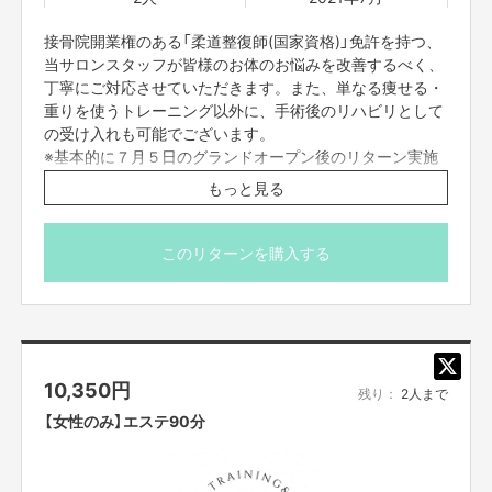
願いいたします。
接骨院開業権のある「柔道整復師(国家資格)」免許を持つ、
当サロンスタッフが皆様のお体のお悩みを改善するべく、
丁寧にご対応させていただきます。また、単なる痩せる・
【販売責任者】
下山大輔
重りを使うトレーニング以外に、手術後のリハビリとして
の受け入れも可能でございます。
※基本的に７月５日のグランドオープン後のリターン実施
【所在地】
となりますが、クラファン終了時、パーソナルトレーニン
もっと見る
お取引において開示要求があった場合速やかにお答えさせて頂きます。
グブースは８割方完成しておりますので、少々散らかって
いてよければすぐにご予約いただくことが可能でございま
【お問合せ先】
す。
このリターンを購入する
お問い合わせは下記のURLのメッセージからご連絡ください。
https://cf.fany.lol/users/message/view/31284
【返品期限】
10,350
円
不良品、発送品間違いの場合は無料で交換させていただきます。到着日から
残り：
2人まで
7日以内に上記問い合わせ先へご連絡ください。それ以上経過しますと返品
【女性のみ】エステ90分
をお受け出来ない場合がございます。※サポーターのご都合によるキャンセ
ル・返品・交換はお受けできません。