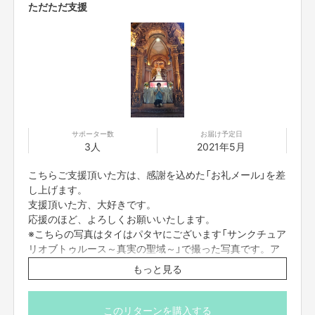
ただただ支援
このプロジェクトでやりたいことは、映画えんとつ町のプペルで「挑戦する
勇気」をくれたキングコング西野さんに、恩返しがしたいです。そもそも広
告を出す予定はなかったのですが、この収益の一部が絵本えんとつ町のプペ
ルの寄贈に充てられるとのことで、クラウドファンディング初挑戦に踏み切
りました。
少し僕の過去をお話しさせていただくと、元々、幼い頃に家庭環境が良いと
は言えなかった僕の当時の心の支えが、「キングコングさんの漫才を観て笑
うこと」でした。
それ以来、「大人になったら絶対に一生かけて恩返しをする」と心に決めて
サポーター数
お届け予定日
いたので、その一環でこのプロジェクトに手を上げさせていただきました。
3人
2021年5月
ちなみに、２０歳の頃からアジア一人旅が趣味でして、行く度に、海外の子
こちらご支援頂いた方は、感謝を込めた「お礼メール」を差
供たちに個人的に西野さんの絵本を寄贈しております。
し上げます。
支援頂いた方、大好きです。
応援のほど、よろしくお願いいたします。
※こちらの写真はタイはパタヤにございます「サンクチュア
リオブトゥルース～真実の聖域～」で撮った写真です。ア
ジアのサクラダファミリアといわれおり、ぜひ一度大切な
もっと見る
方と行ってみてください。
このリターンを購入する