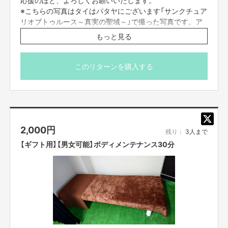
絵本を寄贈した際は、何らかの形(インスタストーリーが主になると思いま
※こちらの写真はタイはパタヤにございます「サンクチュア
す)で必ずご報告させていただきます。
なので、どこかで食に困ってるアホみたいなやつを見かけたら、それが
リオブトゥルース～真実の聖域～」で撮った写真です。ア
「僕」ですのでハイボールと卵焼きをおごってください笑
ジアのサクラダファミリアといわれおり、ぜひ一度大切な
もっと見る
僕(兼店舗)のインスタグラム
パーソナルトレーニング＆エステティック ノア
方と行ってみてください。
(@shimo728) • Instagram写真と動画
このリターンを購入する
実現までの道のり
４月初旬 クラファン申請・開始
↓
５月中旬 クラファン終了
↓
2,000
円
５月下旬 看板設置予定
残り：
3人まで
※リターン開始時期は、各リターン備考に書きますので詳細はそちらでご確
【ギフト用】【男女可能】ボディメンテナンス30分
認くださいませ。
看板(イメージ)・設置予定場所