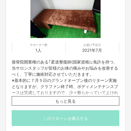
サポーター数
お届け予定日
1人
2021年7月
接骨院開業権のある「柔道整復師(国家資格)」免許を持つ、
当サロンスタッフが皆様のお体の痛みやお悩みを改善する
べく、丁寧に施術対応させていただきます。
※基本的に７月５日のグランドオープン後のリターン実施
となりますが、クラファン終了時、ボディメンテナンスブ
ースは完成しておりますので、少々散らかっていてよけれ
ばすぐにご予約いただくことが可能でございます。
もっと見る
※当サロンのボディメンテナンスブース写真(仮)を載せて
おきます。
このリターンを購入する