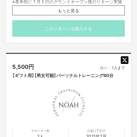
※基本的に７月５日のグランドオープン後のリターン実施
となりますが、クラファン終了時、パーソナルトレーニン
もっと見る
グブースは８割方完成しておりますので、少々散らかって
いてよければすぐにご予約いただくことが可能でございま
す。
このリターンを購入する
5,500
円
残り：
1人まで
【ギフト用】【男女可能】パーソナルトレーニング60分
※店舗住所は東京都練馬区中村北3-21-7 サンユー中村ビル４階となりま
す。
※中村橋駅と店舗の間に設置予定でございます。
おわりに
僕自身、「アホ」ゆえに知らないことが多すぎまして、２６歳になった今、
毎日死にかけております笑
そんな僕と地元である「練馬」、なによりもキングコングさんの活動をご一
サポーター数
お届け予定日
緒に支援していただける方がいらっしゃいましたら、応援のほどよろしくお
2人
2021年7月