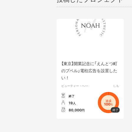
【東京】開業記念に「えんとつ町
のプペル」電柱広告を設置した
い！
ビューティー・ヘルスケア
しも
終了
達成
19
人
100
%
80,000
円