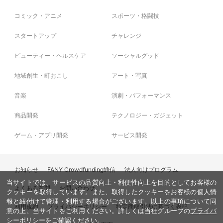
コミック・アニメ
スポーツ・格闘技
スタートアップ
チャレンジ
ビューティー・ヘルスケア
ソーシャルグッド
地域創生・町おこし
アート・写真
音楽
演劇・パフォーマンス
商品開発
テクノロジー・ガジェット
ゲーム・アプリ開発
サービス開発
お知らせ
FANY Crowdfunding通信
法人向けプログラム
当サイトでは、サービスの品質向上・利便性向上を目的としてお客様の
よくある質問
お問い合わせ
クッキーを取得しています。また、取得したクッキーをお客様の個人情
報と紐付けて管理・利用する場合がございます。以上の事項について同
利用規約
プライバシーポリシー
特定商取引法に基づく表記
意の上、当サイトをご利用ください。詳しくは当社グループの
プライバ
シーポリシー
をご確認ください。