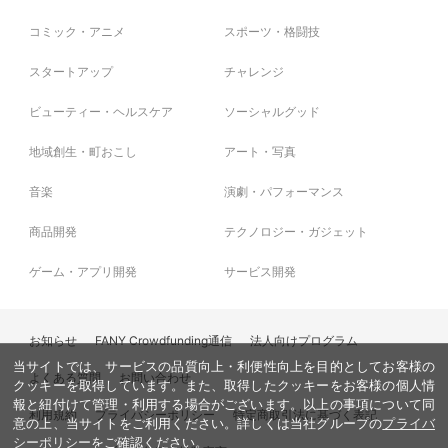
コミック・アニメ
スポーツ・格闘技
スタートアップ
チャレンジ
ビューティー・ヘルスケア
ソーシャルグッド
地域創生・町おこし
アート・写真
音楽
演劇・パフォーマンス
商品開発
テクノロジー・ガジェット
ゲーム・アプリ開発
サービス開発
お知らせ
FANY Crowdfunding通信
法人向けプログラム
当サイトでは、サービスの品質向上・利便性向上を目的としてお客様の
よくある質問
お問い合わせ
クッキーを取得しています。また、取得したクッキーをお客様の個人情
報と紐付けて管理・利用する場合がございます。以上の事項について同
利用規約
プライバシーポリシー
特定商取引法に基づく表記
意の上、当サイトをご利用ください。詳しくは当社グループの
プライバ
シーポリシー
をご確認ください。