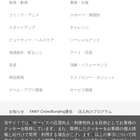
映画・動画
書籍・出版
コミック・アニメ
スポーツ・格闘技
スタートアップ
チャレンジ
ビューティー・ヘルスケア
ソーシャルグッド
地域創生・町おこし
アート・写真
音楽
演劇・パフォーマンス
商品開発
テクノロジー・ガジェット
ゲーム・アプリ開発
サービス開発
お知らせ
FANY Crowdfunding通信
法人向けプログラム
よくある質問
お問い合わせ
当サイトでは、サービスの品質向上・利便性向上を目的としてお客様の
クッキーを取得しています。また、取得したクッキーをお客様の個人情
利用規約
プライバシーポリシー
特定商取引法に基づく表記
報と紐付けて管理・利用する場合がございます。以上の事項について同