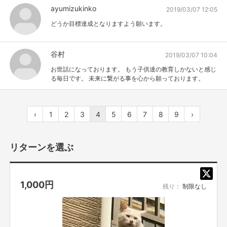
ayumizukinko
2019/03/07 12:05
どうか目標達成となりますよう願います。
谷村
2019/03/07 10:04
お世話になっております。 もう子供達の教育しかないと感じ
る毎日です。 未来に繋がる事を心から願っております。
‹
1
2
3
4
5
6
7
8
9
›
リターンを選ぶ
1,000
円
残り：
制限なし