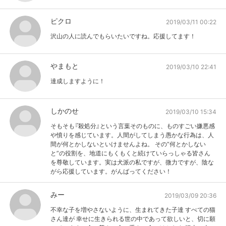
ピクロ
2019/03/11 00:22
沢山の人に読んでもらいたいですね。応援してます！
やまもと
2019/03/10 22:41
達成しますように！
しかのせ
2019/03/10 15:34
そもそも『殺処分』という言葉そのものに、ものすごい嫌悪感
や憤りを感じています。人間がしてしまう愚かな行為は、人
間が何とかしないといけませんよね。 その“何とかしない
と”の役割を、地道にもくもくと続けていらっしゃる皆さん
を尊敬しています。実は犬派の私ですが、微力ですが、陰な
がら応援しています。がんばってください！
みー
2019/03/09 20:36
不幸な子を増やさないように、生まれてきた子達 すべての猫
さん達が 幸せに生きられる世の中であって欲しいと、切に願