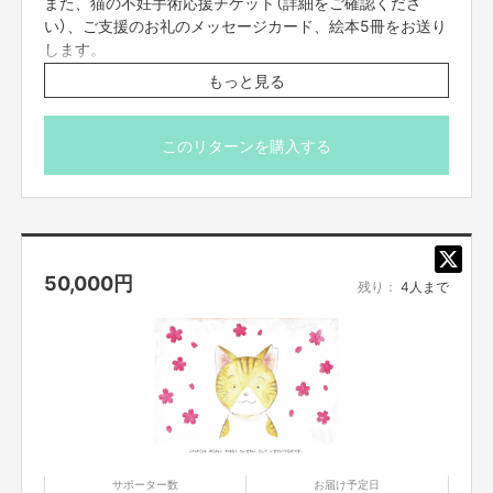
また、猫の不妊手術応援チケット（詳細をご確認くださ
い）、ご支援のお礼のメッセージカード、絵本5冊をお送り
します。
・掲載するお名前の確認等のため、メールにてご連絡させ
もっと見る
ていただきます。
・猫の不妊手術応援チケットは、任意団体ハッピータビー
が発行するチケットです。
このリターンを購入する
大阪府八尾市のハッピータビークリニックで、オス・メ
ス問わず猫1匹の不妊手術を無料で受けていただけます。
このチケット1匹分を、絵本3冊と交換することができま
す。チケットは譲渡が可能です。
・橋本エリコ獣医師作画のイラストと碓井朝美からのお礼
50,000
円
のメッセージ
残り：
4人まで
・絵本5冊
サポーター数
お届け予定日