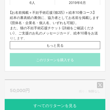
6人
2019年6月
【お名前掲載＋不妊手術応援（猫2匹）＋絵本10冊コース】
絵本の裏表紙の裏側に、協力者としてお名前を掲載します
（団体名・企業名・個人名、いずれも可能）。
また、猫の不妊手術応援チケット（詳細をご確認くださ
い）、ご支援のお礼のメッセージカード、絵本10冊をお送
りします。
・掲載するお名前の確認等のため、メールにてご連絡させ
もっと見る
ていただきます。
・猫の不妊手術応援チケットは、任意団体ハッピータビー
が発行するチケットです。
このリターンを購入する
大阪府八尾市のハッピータビークリニックで、オス・メ
ス問わず猫2匹の不妊手術を無料で受けていただけます。
このチケット1匹分を、絵本3冊と交換することができま
す。チケットの譲渡も可能です。
・橋本エリコ獣医師作画のイラストと碓井朝美からのお礼
50,000
円
のメッセージ
残り：
制限なし
・絵本10冊
すべてのリターンを見る