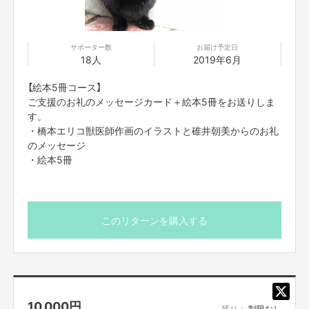
サポーター数
お届け予定日
18人
2019年6月
【絵本5冊コース】
ご支援のお礼のメッセージカード＋絵本5冊をお送りしま
す。
・橋本エリコ獣医師作画のイラストと碓井朝美からのお礼
のメッセージ
・絵本5冊
このリターンを購入する
10,000
円
残り：
制限なし