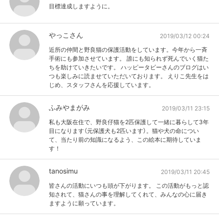
目標達成しますように。
やっこさん
2019/03/12 00:24
近所の仲間と野良猫の保護活動をしています。今年から一斉
手術にも参加させています。 誰にも知られず死んでいく猫た
ちを助けていきたいです。 ハッピータビーさんのブログはい
つも楽しみに読ませていただいております。 えりこ先生をは
じめ、スタッフさんを応援しています。
ふみやまがみ
2019/03/11 23:15
私も大阪在住で、野良仔猫を2匹保護して一緒に暮らして3年
目になります（元保護犬も2匹います）。猫や犬の命につい
て、当たり前の知識になるよう、この絵本に期待していま
す！
tanosimu
2019/03/11 20:45
皆さんの活動にいつも頭が下がります。 この活動がもっと認
知されて、猫さんの事を理解してくれて、みんなの心に届き
ますように願っています。