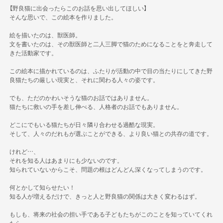
【野良猫に出会ったらこのお話を思い出してほしい】
そんな思いで、この絵本を作りました。
絵を描いたのは、獣医師。
文を書いたのは、その獣医師と二人三脚で猫のためになることをと奔走して
きた活動家です。
この絵本に描かれているのは、ふたりが活動の中で目の当たりにしてきた野
良猫たちの厳しい現実と、それに関わる人々の姿です。
でも、ただのかわいそうな猫のお話ではありません。
猫たちに救いの手を差し伸べる、人格者のお話でもありません。
どこにでもいる猫たちが日々隣り合わせる過酷な現実。
そして、人々のだれもが選ぶことができる、より良い猫との共存の道です。
けれど…、
それを知る人はあまりにも少ないのです。
知られていないからこそ、問題の根はどんどん深くなってしまうのです。
何とかして知らせたい！
知る人が増えるだけで、きっと人と野良猫の関係は大きく変わるはず。
もしも、将来の社会の担い手である子どもたちがこのことを知っていてくれ