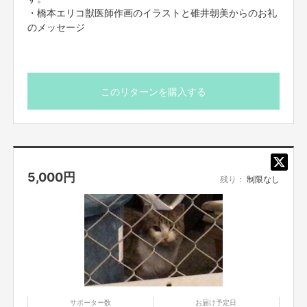
・橋本エリコ獣医師作画のイラストと碓井朝美からのお礼
のメッセージ
このリターンを購入する
5,000
円
残り：
制限なし
サポーター数
お届け予定日