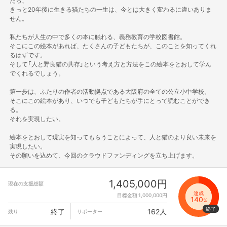
たら、
きっと20年後に生きる猫たちの一生は、今とは大きく変わるに違いありま
せん。
私たちが人生の中で多くの本に触れる、義務教育の学校図書館。
そこにこの絵本があれば、たくさんの子どもたちが、このことを知ってくれ
るはずです。
そして「人と野良猫の共存」という考え方と方法をこの絵本をとおして学ん
でくれるでしょう。
第一歩は、ふたりの作者の活動拠点である大阪府の全ての公立小中学校。
そこにこの絵本があり、いつでも子どもたちが手にとって読むことができ
る。
それを実現したい。
絵本をとおして現実を知ってもらうことによって、人と猫のより良い未来を
実現したい。
その願いを込めて、今回のクラウドファンディングを立ち上げます。
1,405,000円
現在の支援総額
達成
目標金額 1,000,000円
140
%
終了
162人
残り
サポーター