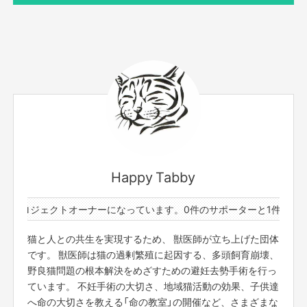
サポーター数
お届け予定日
0人
2019年6月
【応援コース】
ご支援のお礼のメッセージカードをお送りします。
・橋本エリコ獣医師作画のイラストと碓井朝美からのお礼
のメッセージ
Happy Tabby
プロジェクトオーナーになっています。
0件のサポーターと1件のプロジ
このリターンを購入する
猫と人との共生を実現するため、 獣医師が立ち上げた団体
です。 獣医師は猫の過剰繁殖に起因する、多頭飼育崩壊、
野良猫問題の根本解決をめざすための避妊去勢手術を行っ
ています。 不妊手術の大切さ、地域猫活動の効果、子供達
へ命の大切さを教える「命の教室」の開催など、さまざまな