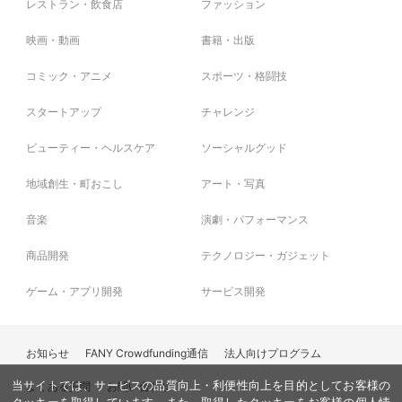
レストラン・飲食店
ファッション
映画・動画
書籍・出版
コミック・アニメ
スポーツ・格闘技
スタートアップ
チャレンジ
ビューティー・ヘルスケア
ソーシャルグッド
地域創生・町おこし
アート・写真
音楽
演劇・パフォーマンス
商品開発
テクノロジー・ガジェット
ゲーム・アプリ開発
サービス開発
お知らせ
FANY Crowdfunding通信
法人向けプログラム
よくある質問
お問い合わせ
当サイトでは、サービスの品質向上・利便性向上を目的としてお客様の
クッキーを取得しています。また、取得したクッキーをお客様の個人情