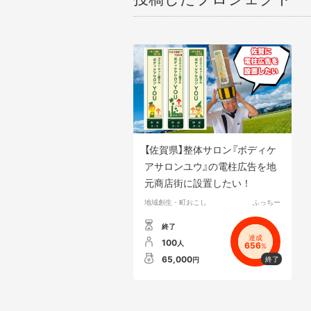
【佐賀県】整体サロン『ボディケ
アサロンユウ』の電柱広告を地
元商店街に設置したい！
地域創生・町おこし
ふっちー
終了
達成
100
人
656
%
65,000
円