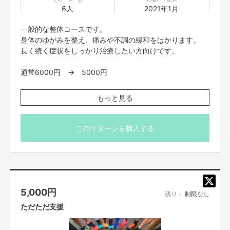
12月末〜1月初旬リターン開始
6人
2021年1月
↓
1月 電柱広告の設置
一般的な整体コースです。
身体のゆがみを整え、痛みや不調の緩和をはかります。
長く続く症状をしっかり治療したい方向けです。
———————————————————————————
▼
おわりに
通常6000円 → 5000円
———————————————————————————
＜対象＞
もっと見る
佐賀の近隣の方に関わらず、地域の子供達や
猫背矯正
オンラインサロンメンバーさんなど
身体のゆがみからくる
沢山の方が、プペルの広告看板をみてリアクションしてくれるのを
慢性的な肩こり、頭痛、腰痛でのお悩み
イメージすると楽しみで仕方ありません！！
このリターンを購入する
産前・産後の骨盤矯正
もちろん映画公開でえんとつ町のプペルは
長く辛い身体のきつさ・だるさ など
最高潮に盛り上がる時期なので
全力で応援していきます！
＜効果＞
ゆがみが改善し、痛みやきつさなどの症状が軽減します
クラファンは、初めてで正直ドキドキしてますし
5,000
円
ワクワクがとまりません！！
残り：
制限なし
ただただ支援
ぜひ、みなさまのご支援のほど
※まずはお試し体験をお受けになると
どうぞよろしくお願いいたします。
さらに具体的に別の治療コースもご案内できます。