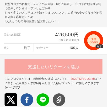
新型コロナの影響で、２ヶ月の自粛後、6月に開業し、10月末に地元商店街
に整体サロンをオープンしたばかり。
もっと多くの方にサロンを知ってほしいことと、人通りの少なくなった地元
商店街を応援するため
「えんとつ町の電柱広告」を設置したい！！
426,500円
現在の支援総額
達成
目標金額 65,000円
656
%
終了
100人
残り
サポーター
支援したいリターンを選ぶ
このプロジェクトは、目標金額を達成しなくても、
2020/12/30 23:59
まで
に集まった金額から手数料を差し引いた額がプランナーに振り込まれます
（All-In方式）