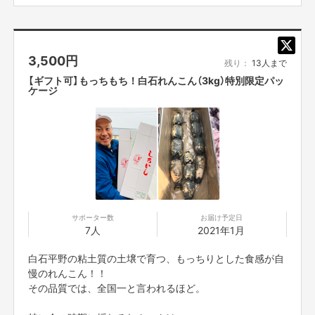
医療現場での経験、民間の整体での経験を元に
しっかり根本改善のアドバイスを行います。
という目的もあります。
『えんとつ町のプペル』は、
3,500
円
残り：
13人まで
＜体験でわかるポイント＞
【ギフト可】もっちもち！白石れんこん（3kg）特別限定パッ
なので、もし目標金額を達成した場合は、
◆当院独自の検査により、あなたの体の状態（骨格のゆが
ケージ
残りの支援額は『えんとつ町のプペル』の絵本の購入費用に充て、
みや体の傾き、可動域など）が把握でき、
町内の４つの小学校に寄贈したいと思っています。
お悩みの原因を特定できます
◆当院の施術が身体に合っているかどうか（前後で変化が
私は小学１年生の息子がいますので
本の読み聞かせに行ったこともあります。
出るかどうか）確認できます
◆症状改善までの見通し（プロセス）をしっかりお伝えしま
その時に、すごくみんな喜んでくれて
す
改めて 『絵本の力ってすごい』 って思いました！！
◆あなたの症状に合ったベストな治療コースを提案します
なので、絵本をきっかけに
サポーター数
お届け予定日
映画『えんとつ町のプペル』も知ってもらえて
7人
2021年1月
たくさんの子供達が喜んでくれれば、すごくいいなと思っています。
白石平野の粘土質の土壌で育つ、もっちりとした食感が自
慢のれんこん！！
————————————————————
———————
その品質では、全国一と言われるほど。
▼
資金の使い方
————————————————————
———————