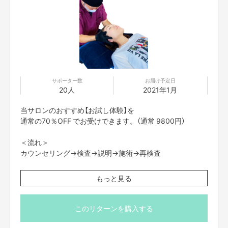
います。
アートで描く『光結曼荼羅（みゆいまんだら）』は、あなたの
中や周り、空間にある光たちです。
曼荼羅とは、サンスクリット語で【manda = 本質、心髄】
【la = 得る】にわかれ、"本質を得る" という意味がありま
す。
サポーター数
お届け予定日
20人
2021年1月
宇宙に存在するすべてのものが曼荼羅で表され、すべての
もの、ひとつひとつが美しい小宇宙なのです。
当サロンのおすすめ【お試し体験】を
通常の70％OFF でお受けできます。（通常 9800円）
光を結ぶ曼荼羅アート『光結曼荼羅（みゆいまんだら）』は、
光たちが "今ここにある美しさ" を教えてくれる可視化さ
＜流れ＞
れたメッセージアートです。
カウンセリング→検査→説明→施術→再検査
＜特徴＞
もっと見る
施術は全く痛みを出さず
ボキボキ、ゴリゴリは行わないので
特に構える必要はありません。
このリターンを購入する
これまでの確かな治療実績（12000名超）と