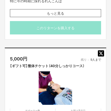
特に今の時期に採れるれんこんは
佐賀県白石町の地元商店街の電柱３本への電柱広告設置費用（1年分）としま
す。
「正月れんこん」
もっと見る
もし目標額以上に支援いただいた場合、残りは
もっちり、ホクホク感がたまらない！！
◆絵本「えんとつ町のプペル」（１冊2200円）を可能な限り購入し、町内４つ
お煮しめや天ぷら、おでんなどに最高です❤︎
このリターンを購入する
の小学校へ寄贈
◆2年目、３年目の電柱の維持費用（1年につき約45000円）
贈り物としても最適！！！
◆当サロンの各種整体料金割引チケット（1000円～2000円）、物販商品割
引クーポン（1000円）の発行など
お客様へ還元できるサービスへの活用
ご支援いただいたタイミングで
採れたてのれんこんを泥つきのまま直送させていただきま
に充てたいと思います。
5,000
円
す。
残り：
9人まで
よろしくお願いします。
【ギフト可】整体チケット（40分しっかりコース）
【先着限定20個】としますので
ぜひこの機会に最高のれんこんを味わってみてくださ
———————————————————————————
▼
実現までの道のり
い！！
———————————————————————————
2020年11月プロジェクト始動
↓
▶︎れんこんの紹介はこちら
12月クラファン申請
白石町ホームページ ｜れんこん
↓
12月末クラファン終了
↓
サポーター数
お届け予定日