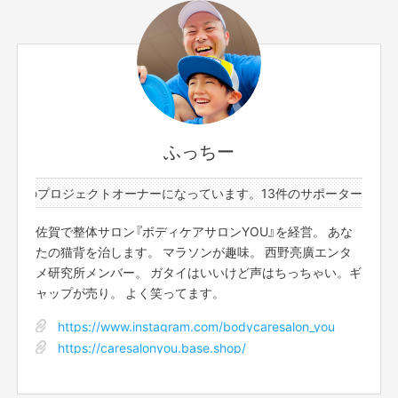
後日メールアドレスにご連絡させていただき調整させてい
ただきます。
サポーター数
お届け予定日
2人
2021年1月
一般的な整体コースです。
身体のゆがみを整え、痛みや不調の緩和をはかります。
長く続く症状をしっかり治療したい方向けです。
ふっちー
通常 65,000円→ 60,000円
1件のプロジェクトオーナーになっています。
13件のサポーターと1件の
＜対象＞
猫背矯正
もっと見る
佐賀で整体サロン『ボディケアサロンYOU』を経営。 あな
身体のゆがみからくる
慢性的な肩こり、頭痛、腰痛でのお悩み
たの猫背を治します。 マラソンが趣味。 西野亮廣エンタ
産前・産後の骨盤矯正
メ研究所メンバー。 ガタイはいいけど声はちっちゃい。ギ
このリターンを購入する
長く辛い身体のきつさ・だるさ など
ャップが売り。 よく笑ってます。
＜効果＞
https://www.instagram.com/bodycaresalon_you
ゆがみが改善し、痛みやきつさなどの症状が軽減します
https://caresalonyou.base.shop/