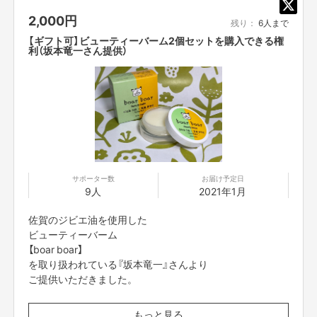
2,000
円
やっとのことで、10月末に
残り：
6人まで
地元商店街に念願のサロンをオープンすることができました。
【ギフト可】ビューティーバーム2個セットを購入できる権
利（坂本竜一さん提供）
サポーター数
お届け予定日
9人
2021年1月
佐賀のジビエ油を使用した
せっかく、大好きな僕を育ててくれた地元に
ビューティーバーム
自分の店を構えることができたので
【boar boar】
その”恩返し”をしていきたい！
を取り扱われている『坂本竜一』さんより
ご提供いただきました。
そのために、サロンに人が集まり、
商店街に来てくれる人が増えてくれれば、地域を活気づけることにも繋がり
ます。
イノシシ（ジビエ）油を用いた
もっと見る