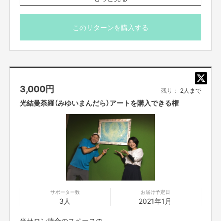
可愛いビューティーバーム。
そこで、サロンを知ってもらい、佐賀に足を運んでもらうために
サロンでの治療の合間に
このリターンを購入する
大好きな『えんとつ町のプペル』の【電柱広告】を知った日から
愛用させていただいています。
絶対佐賀にも【電柱広告】を設置したい！！
少量の使用で
さらさら、しっとり！！
という思いが日に日に強くなり
3,000
円
刺激が少なく、高い保湿力が
残り：
2人まで
サロンオープンをきっかけに
特徴です。
このような機会を設けさせていただきました。
光結曼荼羅（みゆいまんだら）アートを購入できる権
そして伊予柑と月東の
私の想いは
柑橘系のスッキリした香り。
整体を通して、一人でも多くの方の
ぜひ、ギフトでも
「心」 と 「カラダ」 を楽な状態にリセットしてあげたい。
ご自宅用でも
この冬を乗り越えるために
そして、
肌のお手入れとして
『自分が本気でやりたいことを思いっきりできる世界』
活用してみられませんか？
サポーター数
お届け予定日
3人
2021年1月
へ導くことが使命と思っています。
————————————————————
当サロン待合のスペースの