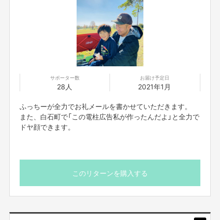
———————————————————————————
▼
このプロジェクトでやりたいこと・やろうと思った理由
サポーター数
お届け予定日
———————————————————————————
28人
2021年1月
私は、「佐賀県白石町」という
ふっちーが全力でお礼メールを書かせていただきます。
田んぼに囲まれた、田舎に生まれ育ちました。
また、白石町で「この電柱広告私が作ったんだよ」と全力で
ドヤ顔できます。
これまで、理学療法士として病院に11年勤務したのちに、
独立するため、整体師として3年スキルを磨きました。
そしていざ、独立・起業というタイミングで
新型コロナの猛威により、いきなりの２ヶ月の自粛期間を余儀なくされまし
た。
このリターンを購入する
もちろん収入は途絶え、途方に暮れる日々。
そこから、なんとか決死の思いで
６月に開業し、場所を選ばないレンタルスペースでの整体を行いながら