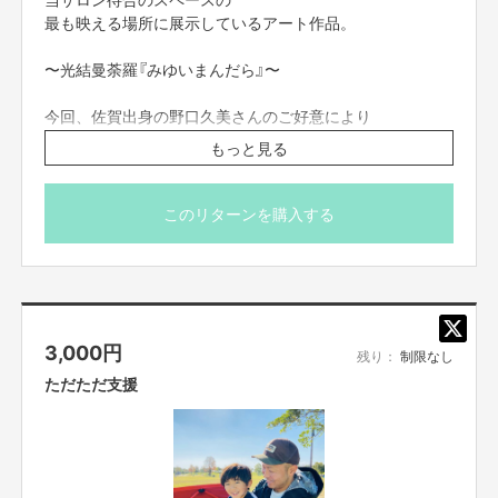
ビューティーバーム【boar boar】
最も映える場所に展示しているアート作品。
2個セット
なので、「カラダリセット屋さん」という
サロンの肩書きを選びました。
※送料込み
〜光結曼荼羅『みゆいまんだら』〜
先着15名限定！
今回、佐賀出身の野口久美さんのご好意により
————————————————————
リターンとして作品を提供いただきます。
もっと見る
https://sagagibier.thebase.in/
このアート作品には
久美さんの想いが詰まっており
このリターンを購入する
それぞれの作品のイメージがあり
世界にひとつだけのアートになります。
久美さんの作品は
サロンの待合を
3,000
円
毎日明るく希望の光で
残り：
制限なし
照らしてくれています。
ただただ支援
今回は『ハガキサイズ』の
光結曼荼羅アートを
お届けします！！