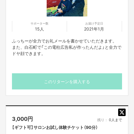
※電柱広告のイメージ
きっと素敵な空間を
彩ってくれますよ！
サポーター数
お届け予定日
この広告を見つけてもらい
15人
2021年1月
————————————————————
サロンに足を運んでもらえる。
光結曼荼羅アート（ハガキサイズ）
そして、商店街をきっかけに、大好きな地元・佐賀県白石町にも
ふっちーが全力でお礼メールを書かせていただきます。
※送料込み
たくさんの方がお越しいただいて活気づいてくれれば、
また、白石町で「この電柱広告私が作ったんだよ」と全力で
それ以上に嬉しいことはありません。
ドヤ顔できます。
先着5名限定！！
————————————————————
———————————————————————————
▼
このプロジェクトのもう一つの目的
▶︎野口久美さんのHPはこちら
———————————————————————————
https://linktr.ee/kuminoguchi.mirii
このリターンを購入する
また、今回のプロジェクトの主目的は
プペル電柱広告を設置することですが、
【以下、野口久美さんのHPより抜粋】
12月に上映される映画『えんとつ町のプペル』を
全力で盛り上げたい！！
光の表現アーティスト・久美（kumi）は
アートと言葉を通して、自らの声に気付き、素直に生きる
3,000
円
残り：
0人まで
ことで、ご縁ある人や空間たちが自分全開の光の波紋を広
【ギフト可】サロンお試し体験チケット（90分）
げ、ひとりひとりの命がより輝く世界をビジョンに描いて