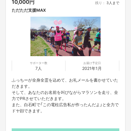
10,000
円
残り：
3人まで
【返品送料】
不良品、発送商品間違いの場合、着払いにて対応いたします。
ただただ支援MAX
サポーター数
お届け予定日
7人
2021年1月
ふっちーが全身全霊を込めて、お礼メールを書かせていた
だきます。
そして、あなたのお名前を叫びながらマラソンを走り、全
力でPRさせていただきます。
また、白石町で「この電柱広告私が作ったんだよ」と全力で
ドヤ顔できます。