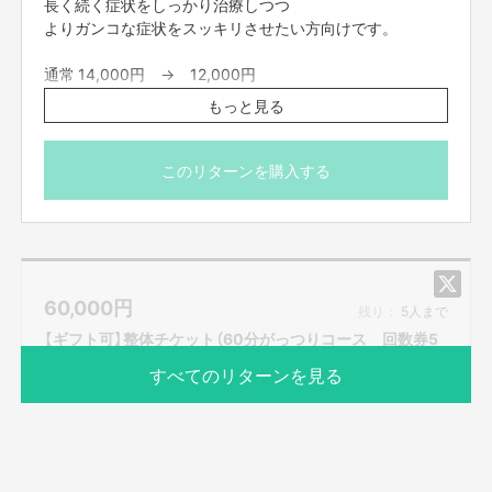
長く続く症状をしっかり治療しつつ
よりガンコな症状をスッキリさせたい方向けです。
通常 14,000円 → 12,000円
もっと見る
＜対象＞
猫背矯正
身体のゆがみからくる
このリターンを購入する
慢性的な肩こり、頭痛、腰痛でのお悩み
産前・産後の骨盤矯正
長く辛い身体のきつさ・だるさ など
＜効果＞
60,000
円
ゆがみが改善し、痛みやきつさなどの症状が軽減します
残り：
5人まで
全身の循環、代謝アップが図れます
【ギフト可】整体チケット（60分がっつりコース 回数券5
全身の筋肉のバランスをしっかり調整し、重心が安定しま
回分）
すべてのリターンを見る
す。
※まずはお試し体験をお受けになると
さらに具体的に別の治療コースもご案内できます。
※ご予約に関しては、