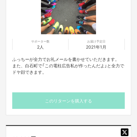
※ご予約に関しては、
後日メールアドレスにご連絡させていただき調整させてい
ただきます。
【販売責任者】
片渕友一
サポーター数
お届け予定日
2人
2021年1月
【所在地】
お取引において開示要求があった場合速やかにお答えさせて頂きます。
ふっちーが全力でお礼メールを書かせていただきます。
また、白石町で「この電柱広告私が作ったんだよ」と全力で
【お問合せ先】
ドヤ顔できます。
お問い合わせは下記のURLのメッセージからご連絡ください。
https://cf.fany.lol/users/message/view/57063
このリターンを購入する
【返品期限】
不良品、発送品間違いの場合は無料で交換させていただきます。到着日から
7日以内に上記問い合わせ先へご連絡ください。それ以上経過しますと返品
をお受け出来ない場合がございます。※サポーターのご都合によるキャンセ
ル・返品・交換はお受けできません。