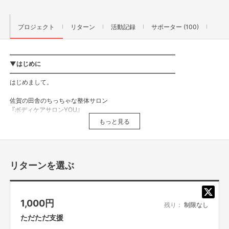
プロジェクト
リターン
活動記録
サポーター (100)
———————————————————————————
▼
はじめに
———————————————————————————
はじめまして。
佐賀の田舎のちっちゃな整体サロン
『ボディケアサロンYOU』
もっと見る
を経営している
通称”ふっちー”こと、片渕 友一 （かたふち ゆういち）です。
リターンを選ぶ
1,000
円
残り：
制限なし
ただただ支援