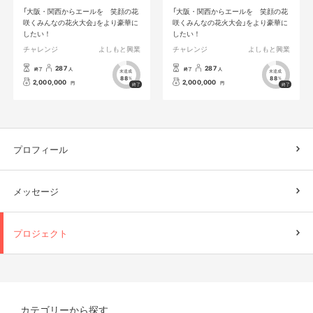
「大阪・関西からエールを 笑顔の花
「大阪・関西からエールを 笑顔の花
咲くみんなの花火大会」をより豪華に
咲くみんなの花火大会」をより豪華に
したい！
したい！
チャレンジ
よしもと興業
チャレンジ
よしもと興業
287
287
終了
人
終了
人
未達成
未達成
88
88
%
%
2,000,000
2,000,000
円
円
プロフィール
メッセージ
プロジェクト
カテゴリーから探す