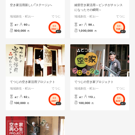
空き家活用新しい「ステージ」へ
綾部空き家活用～ピンチがチャンス
になったその瞬間～
地域創生・町おこし
てつじ
地域創生・町おこし
てつじ
60
98
終了
人
終了
人
達成
達成
204
158
%
%
500,000
1,000,000
円
円
てつじの空き家活用プロジェクト
てつじの空き家プロジェクト
地域創生・町おこし
てつじ
地域創生・町おこし
てつじ
62
113
終了
人
終了
人
達成
達成
487
825
%
%
100,000
100,000
円
円