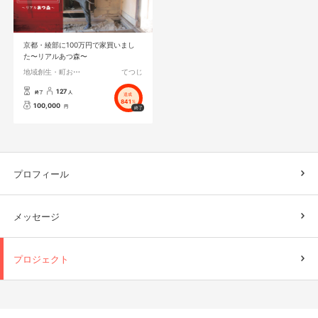
京都・綾部に100万円で家買いまし
た〜リアルあつ森〜
地域創生・町おこし
てつじ
127
終了
人
達成
841
%
100,000
円
プロフィール
メッセージ
プロジェクト