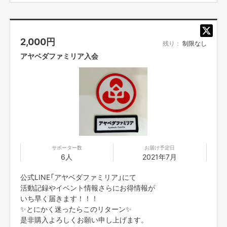
2,000
円
残り：
制限なし
アヤベダファミリア入会
現状 キッチン トイレ エアコン付きましたので イベントや 教室 な
んでもできます
やってみたかったことやってみませんか その夢を手伝ってくれるメンバー
もたくさんいてます
また夢を叶える人を応援するメンバーも募集してます
今回集まったお金は 綾部の里山の風景を家から見れるように壁をガラスに
する費用
サポーター数
お届け予定日
6人
2021年7月
公式LINE「アヤベダファミリア」にて
活動記録やイベント情報さらにお得情報が
いち早く届きます！！！
✨とにかく迷ったらこのリターン✨
是非購入よろしくお願い申し上げます。