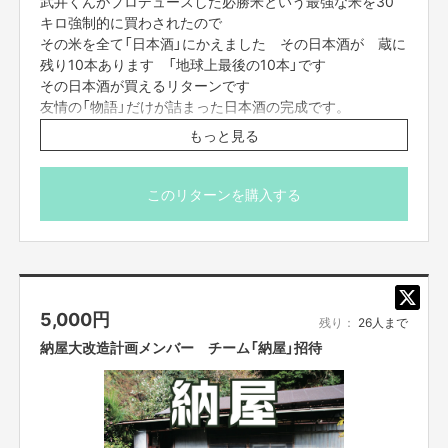
武井くんがプロデュースした必勝米という最強な米を30
キロ強制的に買わされたので
その米を全て「日本酒」にかえました その日本酒が 蔵に
残り10本あります 「地球上最後の10本」です
その日本酒が買えるリターンです
友情の「物語」だけが詰まった日本酒の完成です。
出来上がった 日本酒の味は 武井くんの強さより『優し
もっと見る
さ』が前面にでた 綺麗でシルクのような肌触りが舌の上
にひろがります。飲みやすい日本酒です。
このリターンを購入する
※必勝米詳細
https://www.facebook.com/100001961753540/posts/4
744810005594344/?d=n
酒造元 与謝娘酒造
http://yosamusume.com
5,000
円
日本酒スペック
残り：
26人まで
精米歩合90
納屋大改造計画メンバー チーム「納屋」招待
米 必勝米
酵母 701酵母（長野県の真澄から分離された酵母）
瓶サイズ 4合瓶（720ml）