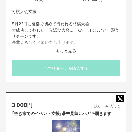
・株式会社ヴィーコ
https://vico-co.jp/
将棋大会支援
株式会社ヤマヒロ工業
https://yamahiro-inc.jp/
8月22日に綾部で初めて行われる将棋大会
大成功して欲しい 立派な大会に なってほしいと 願う
サンワカンパニー
リターンです。
https://www.sanwacompany.co.jp/shop/app/contents/showroom_detail/o
是非よろしくお願い申し上げます。
saka/
もっと見る
※購入者には 大会の様子 感想を書いた
沖野電工
https://www.okino-denko.com/company
お礼メール送らせてもらいます。
※コロナ対策は、支援者の皆様でバッチリお願いいたしま
このリターンを購入する
株式会社スリーエス
す
http://threes-3s.co.jp/
WEST
https://west-lock.co.jp/
株式会社ブルーストーク
3,000
円
残り：
41人まで
https://bluestork.jp/
「空き家でのイベント支援」暑中見舞いハガキ届きます
marimo
https://www.marimo-design.jp
https://home.marimo-design.jp