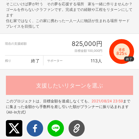
そこにいけば夢が叶う その夢を応援する場所 家を一緒に作りませんか？
ゴールを作らないクラファンです。完成までの経験や工程をリターンにして
ます
住む家ではなく、この家に携わった一人一人に物語が生まれる場所 サード
プレイスを目指して
825,000円
現在の支援総額
達成
目標金額 100,000円
825
%
終了
113人
残り
サポーター
支援したいリターンを選ぶ
このプロジェクトは、目標金額を達成しなくても、
2021/08/24 23:59
まで
に集まった金額から手数料を差し引いた額がプランナーに振り込まれます
（All-In方式）