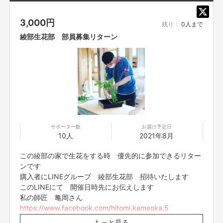
3,000
円
【返品期限】
残り：
0人まで
不良品、発送品間違いの場合は無料で交換させていただきます。到着日から
綾部生花部 部員募集リターン
7日以内に上記問い合わせ先へご連絡ください。それ以上経過しますと返品
をお受け出来ない場合がございます。※サポーターのご都合によるキャンセ
ル・返品・交換はお受けできません。
【返品送料】
不良品、発送商品間違いの場合、着払いにて対応いたします。
サポーター数
お届け予定日
10人
2021年8月
この綾部の家で生花をする時 優先的に参加できるリター
ンです
購入者にLINEグループ 綾部生花部 招待いたします
このLINEにて 開催日時先にお伝えします
私の師匠 亀岡さん
https://www.facebook.com/hitomi.kameoka.5
が必ずいてますので 生花優しく教えてもらえます
もっと見る