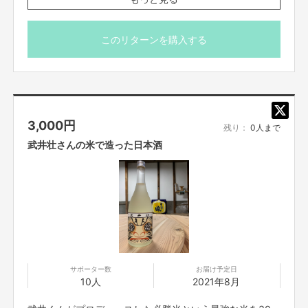
一緒に生花しましょう
※生花の花代等 参加費別途
このリターンを購入する
※初心者 大歓迎
※購入から2022年5月まで有効
3,000
円
残り：
0人まで
武井壮さんの米で造った日本酒
サポーター数
お届け予定日
10人
2021年8月