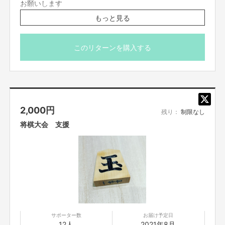
お願いします
もっと見る
※購入者の方へはメールにて、公式LINEアヤベダファミリ
アのLINE QRコードおくりますので、メールアドレスのご
記入よろしくお願い申し上げます。
このリターンを購入する
※以前このリターン購入されて 公式LINE招待まだない
方 私かこちらに連絡ください。
複数購入大歓迎✨
ここでするイベント費用に当てます
※その他お問い合わせメッセージ機能にて
2,000
円
協力協賛企業団体一覧
残り：
制限なし
将棋大会 支援
・空き家活用株式会社
https://aki-katsu.co.jp/
・LOF
https://lof.jp
Facebook
https://m.facebook.com/lof.design.office2018/
・一般社団法人オープンアーク
https://openark.or.jp/
サポーター数
お届け予定日
12人
2021年8月