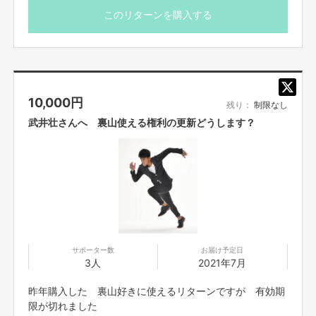
※ご支援頂いた方を、LINEグループ「チーム神棚」に ご招
このリターンを購入する
待します
デザイン LOF
https://m.facebook.com/lof.design.office2018/
制作 白鳳社寺
10,000
円
http://toumiya.net
残り：
制限なし
武井壮さんへ 裏山使える権利の更新どうします？
サポーター数
お届け予定日
3人
2021年7月
昨年購入した 裏山好きに使えるリターンですが 有効期
限が切れました