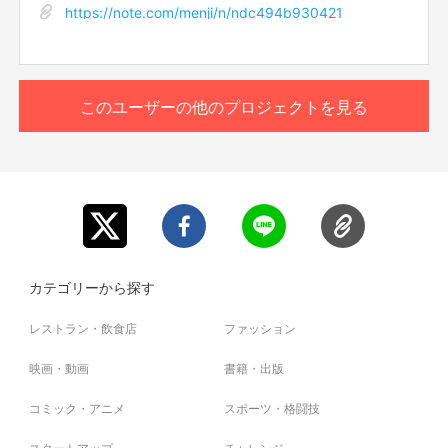
https://note.com/menji/n/ndc494b930421
日時 要相談 購入後打ち合わせ
場所は大阪市内 購入者にお伝えします
※購入より6ヶ月有効
このユーザーの他のプロジェクトを見る
⚠️レッスンにあたっての注意
新型コロナウィルスの感染拡大への対策としまして、当日
まで体調の管理にご留意ください。また体調の異変(37.5
度以上の発熱など)ございましたら、ご参加を見合わせて
いただくなどのご判断を各自おとり頂ますよう、お願い申
し上げます。
また各自コロナ対策よろしくお願いします
⚠️新型コロナの状況により リモートの可能性あり
カテゴリーから探す
レストラン・飲食店
ファッション
映画・動画
書籍・出版
コミック・アニメ
スポーツ・格闘技
スタートアップ
チャレンジ