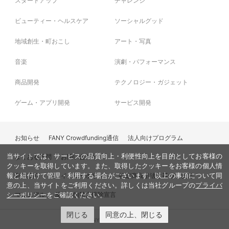
ビューティー・ヘルスケア
ソーシャルグッド
地域創生・町おこし
アート・写真
音楽
演劇・パフォーマンス
商品開発
テクノロジー・ガジェット
ゲーム・アプリ開発
サービス開発
お知らせ
FANY Crowdfunding通信
法人向けプログラム
当サイトでは、サービスの品質向上・利便性向上を目的としてお客様の
よくある質問
お問い合わせ
クッキーを取得しています。また、取得したクッキーをお客様の個人情
利用規約
プライバシーポリシー
特定商取引法に基づく表記
報と紐付けて管理・利用する場合がございます。以上の事項について同
意の上、当サイトをご利用ください。詳しくは当社グループの
プライバ
マニュアル
反社会的勢力排除宣言
シーポリシー
をご確認ください。
閉じる
同意の上、閉じる
© FANY, All Rights Reserved.