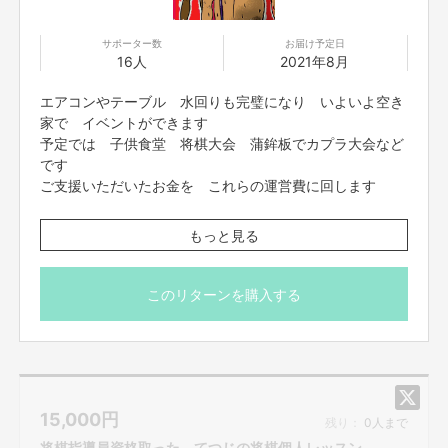
サポーター数
お届け予定日
16人
2021年8月
エアコンやテーブル 水回りも完璧になり いよいよ空き
家で イベントができます
予定では 子供食堂 将棋大会 蒲鉾板でカプラ大会など
です
ご支援いただいたお金を これらの運営費に回します
※またご支援していただいた方 全員に 写真の暑中見舞
もっと見る
いお送りさせてもらいます
このリターンを購入する
15,000
円
残り：
0人まで
将棋指導員資格取った てつじの将棋個人レッスン