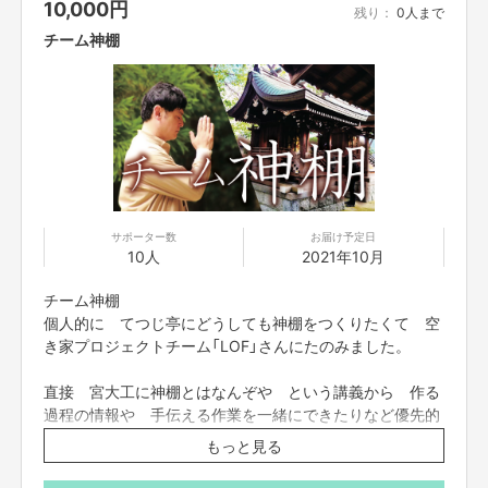
10,000
円
残り：
0人まで
チーム神棚
サポーター数
お届け予定日
10人
2021年10月
チーム神棚
個人的に てつじ亭にどうしても神棚をつくりたくて 空
き家プロジェクトチーム「LOF」さんにたのみました。
直接 宮大工に神棚とはなんぞや という講義から 作る
過程の情報や 手伝える作業を一緒にできたりなど優先的
にできる リターンです。
もっと見る
よろしくお願い申し上げます。