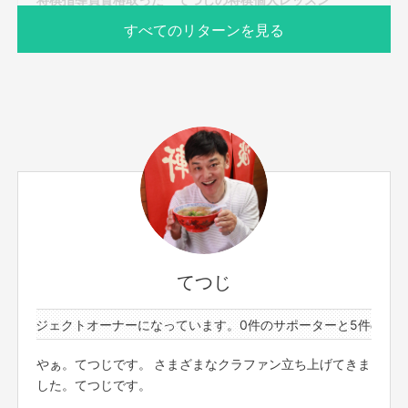
すべてのリターンを見る
サポーター数
お届け予定日
2人
2021年12月
日本将棋連盟公認の将棋指導員資格を取りました
https://www.shogi.or.jp/branch/
そんな私の将棋個人レッスンです
てつじ
レッスン内容
プロジェクトオーナーになっています。
0件のサポーターと5件のプロジ
時間 1時間程度
もっと見る
基礎知識から指導対局や雑談
やぁ。てつじです。 さまざまなクラファン立ち上げてきま
とにかく将棋に関することならなんでも
した。てつじです。
初心者 有段者 親子 なんでも大歓迎。
このリターンを購入する