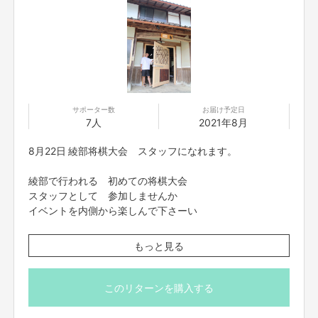
この家に携わった一人一人に物語が生まれる場所 サードプレイスをつくり
ます！スマイルお庭ありがとうー！
サポーター数
お届け予定日
7人
2021年8月
8月22日 綾部将棋大会 スタッフになれます。
綾部で行われる 初めての将棋大会
スタッフとして 参加しませんか
イベントを内側から楽しんで下さーい
※現地集合現地解散 お昼賄い付き
完成がない建物 綾部のサクラダファミリアです
もっと見る
※日時 8月22日 10時より16時
そう『アヤベダファミリア』
https://ayabeda-familia.com/
※購入者に場所等 詳細送ります。
※コロナ対策は、支援者の皆様でバッチリお願いいたしま
このリターンを購入する
す