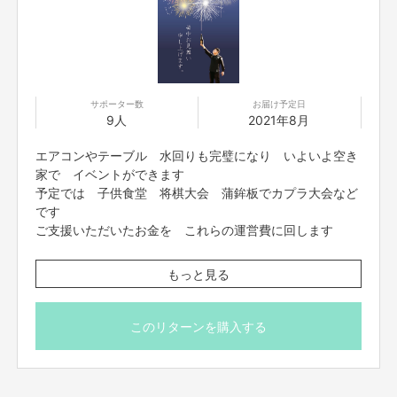
コドモエナジー
https://www.codomo-e.co.jp/index.php
パン工房ラビット
https://rabbitbakery.theshop.jp
サポーター数
お届け予定日
9人
2021年8月
『てつじTV』
https://youtube.com/channel/UCgxqUwDlQxO-xl0YjVGyU4Q
エアコンやテーブル 水回りも完璧になり いよいよ空き
家で イベントができます
予定では 子供食堂 将棋大会 蒲鉾板でカプラ大会など
です
【販売責任者】
吉本興業株式会社
ご支援いただいたお金を これらの運営費に回します
※またご支援していただいた方 全員に 写真の暑中見舞
もっと見る
【所在地】
いお送りさせてもらいます
大阪市中央区難波千日前11番6号
このリターンを購入する
【お問合せ先】
お問い合わせは下記のURLのメッセージからご連絡ください。
https://cf.fany.lol/users/message/view/87583