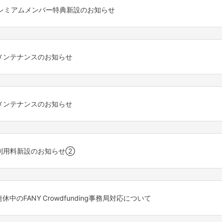
れ入りますが、上記時間帯を避けてご利用をお願いいたします。
ANYプレミアムメンバー特典新設のお知らせ
ANYアプリが必要です。
合わせ
g」をご利用いただき、誠にありがとうございます。
ラウドファンディングのご支援にかかるシステム利用料（ご支援1件あた
ン詳細についてのお問い合わせ
記のとおりFANYプレミアムメンバー特典を新たに設定いたしますことを
客様は、2024年11月1日(金) 0時以降のご注文からシステム利用料
s/1#17
テムメンテナンスのお知らせ
をいただく可能性がございます為、お戻しに通常よりお時間をいただく
ラウドファンディングのご支援にかかるシステム利用料（ご支援1件あた
11月1日(金) 0:00 (10月31日(木) 24:00)
g」をご利用いただき、誠にありがとうございます。
はございません。
います。ご了承ください。
ンスに伴い、下記時間帯においてサービスの利用を停止させていただくことと
常通り運営いたします。
テムメンテナンスのお知らせ
れ入りますが、上記時間帯を避けてご利用をお願いいたします。
日祝日・年末年始を除く)
文より適用とさせていただきます。
0AM (6月19日（水）24:00～)
理解の程よろしくお願い申し上げます。
g」をご利用いただき、誠にありがとうございます。
います。ご了承ください。
ービスの向上に努めてまいりますので、
、下記時間帯においてサービスの利用を停止させていただくこととなり
れ入りますが、上記時間帯を避けてご利用をお願いいたします。
い申し上げます。
テム利用料新設のお知らせ②
g」をご利用いただき、誠にありがとうございます。
料新設にあたりましての、適用日時詳細をご案内申し上げます。
ため、不正利用を未然防止する
導入いたします。
連休中のFANY Crowdfunding事務局対応について
ご注文より、新設の手数料（198円税込）が適用されます。