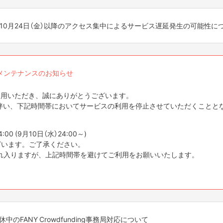
ト申請をした場合、12月25日(木)中に審査実施
います。ご了承ください。
で）
ト申請をした場合、1月5日(月)以降に順次審査
ン詳細についてのお問い合わせ
FANYサービスをご利用いただき、誠にありがとうございます。
れ入りますが、上記時間帯を避けてご利用をお願いいたします。
aire
s/1#17
2025年10月24日（金）以降のアクセス集中によるサービス遅延発生の可能性に
スケジュールに沿えない場合もございます。予めご了承ください。
2025年10月31日（金） 以降、各サービスへのアクセスが集中し、お
をいただく可能性がございます為、お戻しに通常よりお時間をいただく
）で「FANYプレミアムメンバー」の方が対象です。ご支援後のご入会でも
だいたものは、2026年1月5日(月)以降に順次対応させていただきます。
新規登録を推奨いたします。
FANYサービスをご利用いただき、誠にありがとうございます。
は、キャンペーン終了後に付与いたします。
テムメンテナンスのお知らせ
2025年10月24日（金） 以降、各サービスへのアクセスが集中し、お
、中断、または中止される場合がございます。
合わせ
いて
る可能性がございます。
g」をご利用いただき、誠にありがとうございます。
新規登録を推奨いたします。
ン詳細についてのお問い合わせ
ンスに伴い、下記時間帯においてサービスの利用を停止させていただくことと
s/1#17
セス状況に応じて
いて
をいただく可能性がございます為、お戻しに通常よりお時間をいただく
00 (9月10日（水）24:00～)
申し上げます。
る可能性がございます。
います。ご了承ください。
れ入りますが、上記時間帯を避けてご利用をお願いいたします。
常通り運営いたします。
降、アクセス状況に応じて
日祝日・年末年始を除く)
申し上げます。
理解の程よろしくお願い申し上げます。
休中のFANY Crowdfunding事務局対応について