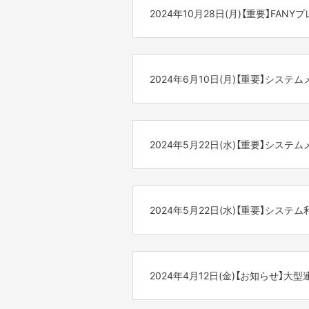
https://rewards.fany.lol/
お客様へはご迷惑をお掛けし誠に恐
2024年10月28日(月)【重要】F
［各種お問い合わせ先］
※ご利用にはFANY ID の登録及びF
◆メンテナンス内容
何卒よろしくお願い申し上げます。
・システムや決済に関してのお問い
[FANYプレミアムメンバー特典新設]
⇒
https://cf.fany.lol/inquiries
FANY Crowdfunding事務局
いつも「FANY Crowdfundin
FANYプレミアムメンバー限定でク
・ 支援したプロジェクトやリター
このたび、2024年11月より、下
これにより、プレミアムメンバーのお
⇒
https://cf.fany.lol/faq_categorie
2024年6月10日(月)【重要】シス
<内容>
◆サービス停止日時
※休止期間中に多くのお問い合わせ
FANYプレミアムメンバー限定でク
2024年10月31日(木) 22:00～2024年
いつも「FANY Crowdfundin
また、免除される支援件数の制限
※状況により前後する可能性がござ
- - - - - - -
この度『FANY ID』のメンテナ
2025年1月6日(月)10:00より平
<適用日>
2024年5月22日(水)【重要】シス
お客様へはご迷惑をおかけし誠に恐
◆サービス停止日時
平常営業時間 10:00~18:00 (土
2024年11月1日(金)0時のご注
何卒よろしくお願い申し上げます。
2024年6月20日(木) 0:00AM～3:0
ご不便をお掛け致しますが、何卒ご
いつも「FANY Crowdfundin
※状況により前後する可能性がござ
今後も、皆様にご満足いただけるサ
この度システムメンテナンスに伴い
FANY Crowdfunding事務局
お客様へはご迷惑をおかけし誠に恐
引き続きご愛顧のほどよろしくお願
2024年5月22日(水)【重要】シス
何卒よろしくお願い申し上げます。
◆メンテナンス内容
いつも「FANY Crowdfundin
[3Dセキュア導入]
先日掲載いたしましたシステム利用
お客様に安全にご支援をいただく
FANY Crowdfunding事務局
本人確認サービス(3Dセキュア)を
2024年4月12日(金)【お知らせ】大型
<適用日>
2024年5月30日(木)午前4時の
<大型連休の事務局営業日について>