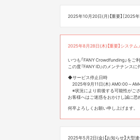
・12月19日(金)11時にプロジェク
お客様各位
※状況により前後する可能性がござ
▼回答フォームはこちら（5月10日ま
・12月19日(金)16時にプロジェク
・ 支援したプロジェクトやリター
平素より『FANY ID』ならびに各
お客様へはご迷惑をお掛けし誠に恐
https://form.run/@fanycf-questionn
⇒
https://cf.fany.lol/faq_categorie
2025年10月20日(月)【重要】［
※プロジェクト内容によっては上記
この度、新規サービスの開始に伴い、
何卒よろしくお願い申し上げます。
ます。
※休止期間中に多くのお問い合わせ
［本特典の詳細・注意事項］
■お問合わせについて
お客様各位
※キャンペーン終了時点（5月10日
2025年12月27日(土)以降にいた
事前にFANY IDログインもしくは
た場合は無効となります。
平素より『FANY ID』ならびに各
※キャンペーン分のFUN（4倍分）
2025年8月28日(木)【重要】シス
［各種お問い合わせ先］
【発生する可能性のある事象】
この度、新規サービスの開始に伴い、
※本キャンペーンは、予告なく変更
・システムや決済に関してのお問い
FANY IDの会員登録・ログインにお
ます。
⇒
https://cf.fany.lol/inquiries
接続しづらい、または動作が遅くな
いつも「FANY Crowdfundin
事前にFANY IDログインもしくは
・ 支援したプロジェクトやリター
この度『FANY ID』のメンテナ
【アクセス集中が予想される期間】
⇒
https://cf.fany.lol/faq_categorie
【発生する可能性のある事象】
2025年10月31日（金）以降、アク
◆サービス停止日時
FANY IDの会員登録・ログインにお
※休止期間中に多くのお問い合わせ
2025年9月11日(木) AM0:00～AM4:
何卒ご理解いただけますようお願い
接続しづらい、または動作が遅くな
※状況により前後する可能性がござ
- - - - - - -
お客様へはご迷惑をおかけし誠に恐
【アクセス集中が予想される期間】
2026年1月5日(月)10:00より平
2025年10月24日（金） 12:00以
平常営業時間 10:00~18:00 (土
何卒よろしくお願い申し上げます。
何卒ご理解いただけますようお願い
ご不便をお掛け致しますが、何卒ご
2025年5月2日(金)【お知らせ】大型連