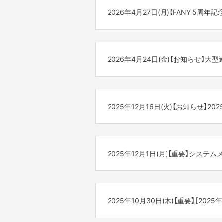
2026年4月27日(月)【FANY 5周年記
◆サービス停止日時

　2026年6月24日（水）AM11:00 〜 AM
平素よりFANYサービスをご利用い
　※状況により前後する可能性がござ
おかげさまでFANYは、2026年4
2026年4月24日(金)【お知らせ】大型
お客様へはご迷惑をお掛けし誠に恐
皆様へ5年分の感謝を込めて、現在
何卒よろしくお願い申し上げます。
<大型連休の事務局営業日について>
▼5周年キャンペーンの詳細はこち
大型連休に伴うFANY Crowdfu
https://fany.lol/campaign
2025年12月16日(火)【お知らせ】202
◇休業日
そして、FANY Crowdfundingからは
2026年5月2日（土） ～ 2026年
Wでお得な「FUN5倍」＆「手数料無
<2025年-2026年>
休暇中に多くのお問い合わせ等をい
（※FANYプレミアムメンバー限定の
年末年始に伴うFANY Crowdfun
お戻しに通常よりお時間をいただく
2025年12月1日(月)【重要】シス
■対応休止期間
※2026年5月7日(木)10:00より
期間中にプロジェクトをご支援いた
2025年12月27日(土)～2026年1月4
さらに支援時のシステム手数料も無
ご不便をお掛け致しますが、何卒ご
いつも「FANY Crowdfundin
全力で推しをサポートしながら、お
■プロジェクトや追加リターン等の
-------------------
この度システムメンテナンスに伴い
2025年12月19日(金)午後12時
[お問い合わせについて]
2025年10月30日(木)【重要】［
また、FANY5周年を機に「あなた
◆サービス停止日時
・システムや決済に関してのお問い
ぜひお気軽にご回答ください。
［例］
2025年12月3日（水） 10:00AM～11
⇒
https://cf.fany.lol/inquiries