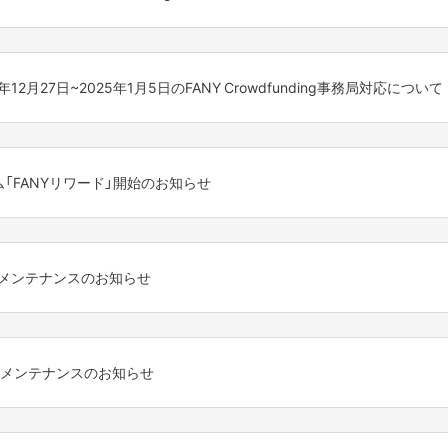
nding事務局運営日についてご案内をさせていただきます。
4年12月27日~2025年1月5日のFANY Crowdfunding事務局対応について
日(火)
ding の運営日についてご案内させていただきます。
ただく可能性もございますので、
ラム「FANYリワード」開始のお知らせ
場合がございますことを予めご了承下さい。
平常通り営業いたします。
日(日)
ただき、ありがとうございます。
審査、承認関連に関して
理解の程よろしくお願いいたします。
と楽しんでいただくための、新しい会員プログラム「FANYリワード」が20
以降にいただいたものは、2024年1月6日(月)以降に順次対応させていただき
ステムメンテナンスのお知らせ
合わせ
購入やファンクラブ加入など、FANYサービスの体験に応じてFUN(ファ
ト申請をした場合、12月26日(木)中に審査実施
g」をご利用いただき、誠にありがとうございます。
ト申請をした場合、1月6日(月)以降に順次審査
、下記時間帯においてサービスの利用を停止させていただくこととなり
ン詳細についてのお問い合わせ
ジランクに応じた“ここだけのスペシャルな特典”を獲得できます。
ステムメンテナンスのお知らせ
s/1#17
スケジュールに沿えない場合もございます。予めご了承ください。
をいただく可能性がございます為、お戻しに通常よりお時間をいただく
利用ください。
:00AM
g」をご利用いただき、誠にありがとうございます。
います。ご了承ください。
だいたものは、2025年1月6日(月)以降に順次対応させていただきます。
、下記時間帯においてサービスの利用を停止させていただくこととなり