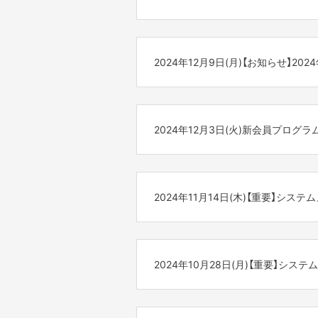
<大型連休の事務局営業日について>
大型連休に伴うFANY Crowdfu
2024年12月9日(月)【お知らせ】202
◇休業日
2025年5月3日(土)～2025年5月6
<2024年-2025年>
年末年始に伴うFANY Crowdfun
休暇中に多くのお問い合わせ等をい
2024年12月3日(火)新会員プログ
お戻しに通常よりお時間をいただく
■対応休止期間
※2025年5月7日(水)10:00より
2024年12月27日(金)～2025年1月5
平素よりFANYサービスをご利用い
■プロジェクトや追加リターン等の
ご不便をお掛け致しますが、何卒ご
この度、皆様にFANYサービスをもっ
2024年12月20日(金)午後12時
-------------------
2024年11月14日(木)【重要】シ
たします。
[お問い合わせについて]
［例］
・システムや決済に関してのお問い
「FANYリワード」とは、チケットの
・12月20日(金)11時にプロジェク
いつも「FANY Crowdfundin
⇒ https://cf.fany.lol/inquiries
るプログラムです。
・12月20日(金)16時にプロジェク
この度システムメンテナンスに伴い
・ 支援したプロジェクトやリター
ステージランクは4段階。そのステー
2024年10月28日(月)【重要】シ
⇒ https://cf.fany.lol/faq_categorie
※プロジェクト内容によっては上記
◆サービス停止日時
※休止期間中に多くのお問い合わせ
ぜひこの機会にFANYリワードをご
2024年11月18日（月） 3:00AM～7
■お問合わせについて
いつも「FANY Crowdfundin
※状況により前後する可能性がござ
詳細はこちら
2024年12月27日(金)以降にいた
この度システムメンテナンスに伴い