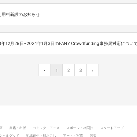
利用者様への利便性提供に努めてまいりますので、
nding事務局運営日についてご案内をさせていただきます。
上げますと共に、引き続きご愛顧賜りますようお願い申し上げます。
注文より
テム利用料新設のお知らせ
されます。
日(月)
g」をご利用いただき、誠にありがとうございます。
等の審査・承認関連/お問い合わせ等に関して
のとおりシステム利用料を新たに設定致しますことをご案内申し上げます
降に順次確認をさせていただきます。
3年12月29日~2024年1月3日のFANY Crowdfunding事務局対応につい
AM (5月29日(水) 24:00～)
やお問い合わせ等をいただく可能性もございますので、
います。ご了承ください。
場合がございますことを予めご了承下さい。
nding のお問い合わせの運営日についてご案内させていただきます。
平常通り営業いたします。
1回の支援ごとに、支援金額とあわせて198円（税込）のシステム利用料をお支
‹
1
2
3
›
れ入りますが、上記時間帯を避けてご利用をお願いいたします。
理解の程よろしくお願いいたします。
(水)
に伴い、より持続可能かつ安定した形で、安心・安全なクラウドファ
なりました。
審査、承認関連、お問合わせ等に関して
合わせ
にいただいたものは、2024年1月4日(木)以降に順次対応させていただきます
や詳細につきましては追ってお知らせを差し上げます。
ン詳細についてのお問い合わせ
査について]
s/1#17
利用者様への利便性提供に努めてまいりますので、
ェクト申請をした場合、12月28日(木)までに審査実施
上げますと共に、引き続きご愛顧賜りますようお願い申し上げます。
をいただく可能性がございます為、お戻しに通常よりお時間をいただく
クト申請をした場合、1月4日(木)以降に順次審査
画
書籍・出版
コミック・アニメ
スポーツ・格闘技
スタートアップ
スケジュールに沿えない場合もございます。予めご了承ください。
シャルグッド
地域創生・町おこし
アート・写真
音楽