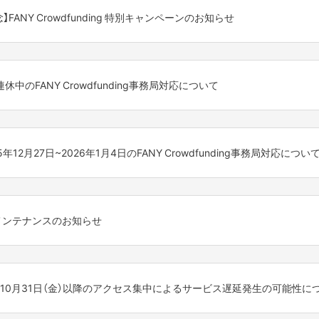
念】FANY Crowdfunding 特別キャンペーンのお知らせ
11:30

ただき、誠にありがとうございます。
います。ご了承ください。

月26日をもちまして5周年を迎えました。
連休中のFANY Crowdfunding事務局対応について
れ入りますが、上記時間帯を避けてご利用をお願いいたします。

さまざまなキャンペーンを実施しております。
ら
nding事務局運営日についてご案内をさせていただきます。
5年12月27日~2026年1月4日のFANY Crowdfunding事務局対応につい
5月6日（水・祝）
料」の特大チャンスをお届けします！
ただく可能性もございますので、
キャンペーンとなります）
ding の運営日についてご案内させていただきます。
場合がございますことを予めご了承下さい。
テムメンテナンスのお知らせ
平常通り営業いたします。
だいたプレミアムメンバーの皆様には、通常の5倍のFUNを付与いたし
日(日)
料になります。
理解の程よろしくお願いいたします。
g」をご利用いただき、誠にありがとうございます。
得にFUNもゲットできる大チャンスです！
審査、承認関連に関して
、下記時間帯においてサービスの利用を停止させていただくこととなり
以降にいただいたものは、2026年1月5日(月)以降に順次対応させていただき
2025年10月31日（金）以降のアクセス集中によるサービス遅延発生の可能性に
の好きな芸人と実現したい企画」も募集中です！
合わせ
:00AM