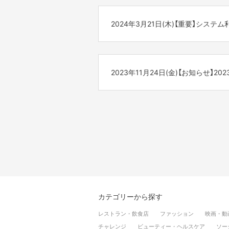
今後もより一層のサービス向上とご
[システム利用料の設定]
大型連休に伴うFANY Crowdfu
何卒ご理解賜りますようお願い申し
2024年5月30日(木)午前4時のご
2024年3月21日(木)【重要】シス
◇休業日
新設の手数料（198円税込）が適用
2024年4月27日(土)～2024年5月6
FANY Crowdfunding事務局
いつも「FANY Crowdfundin
◇プロジェクトの審査/追加リターン
このたび、2024年5月より、下記
◆サービス停止日時
2024年5月7日(火) 10:00以
2023年11月24日(金)【お知らせ】202
<新設日>
2024年5月30日(木) 0:00AM～4:00
休暇中に多くのプロジェクトの申請
2024年5月
※状況により前後する可能性がござ
お戻しに通常よりお時間をいただく
<2023年-2024年>
<新設するシステム利用料>
年末年始に伴うFANY Crowdfu
※2024年5月7日(火)10:00より
FANY Crowdfundingでの
お客様へはご迷惑をおかけし誠に恐
ご不便をお掛け致しますが、何卒ご
■対応休止期間
<導入の背景>
何卒よろしくお願い申し上げます。
2023年12月29日(金)~2024年1月3日
-------------------
昨今サービス提供に伴う負担の増加
[お問い合わせについて]
利用料を設定させていただくことに
■プロジェクトや追加リターン等の
・システムや決済に関してのお問い
FANY Crowdfunding事務局
2023年12月22日(金)12時以降
※利用料新設に関する具体的な日時
⇒ https://cf.fany.lol/inquiries
・ 支援したプロジェクトやリター
[プロジェクトや追加リターン等の審
⇒ https://cf.fany.lol/faq_categorie
カテゴリーから探す
今後もより一層のサービス向上とご
(例)・12月22日(金)12時にプロジ
何卒ご理解賜りますようお願い申し
※休止期間中に多くのお問い合わせ
・12月22日(金)16時にプロジェ
レストラン・飲食店
ファッション
映画・動
※プロジェクト内容によっては上記
チャレンジ
ビューティー・ヘルスケア
ソー