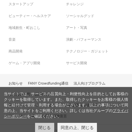
スタートアップ
チャレンジ
ビューティー・ヘルスケア
ソーシャルグッド
地域創生・町おこし
アート・写真
音楽
演劇・パフォーマンス
商品開発
テクノロジー・ガジェット
ゲーム・アプリ開発
サービス開発
お知らせ
FANY Crowdfunding通信
法人向けプログラム
当サイトでは、サービスの品質向上・利便性向上を目的としてお客様の
よくある質問
お問い合わせ
クッキーを取得しています。また、取得したクッキーをお客様の個人情
利用規約
プライバシーポリシー
特定商取引法に基づく表記
報と紐付けて管理・利用する場合がございます。以上の事項について同
意の上、当サイトをご利用ください。詳しくは当社グループの
プライバ
マニュアル
反社会的勢力排除宣言
シーポリシー
をご確認ください。
閉じる
同意の上、閉じる
© FANY, All Rights Reserved.