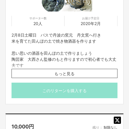
不明な点はシルクハットメールにて。
サポーター数
お届け予定日
20人
2020年2月
2月8日土曜日 バスで丹波の窯元 丹文窯へ行き
米を育てた田んぼの土で焼き物酒器を作ります
思い思いの酒器を田んぼの土で作りましょう
陶芸家 大西さん監修のもと作りますので初心者でも大丈
夫です
もっと見る
スケジュール
2月8日土曜日
10時 梅田プラザモータープール出発
このリターンを購入する
11時 丹文窯 到着
酒器作り
12時 昼食 自由行動
14時 出発
15時 大阪到着 解散
10,000
円
残り：
制限なし