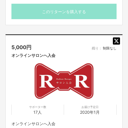
途中参加ありです。
＊2020年2月～12月までとします
※この日本酒 以外の飲食代は別途
このリターンを購入する
※場所 弘大Z
＊3日～５日前頃に、ラフアウト中津へ向かうメッセージ
https://retty.me/area/PRE27/ARE618/SUB8903/100001
をお送りします
345806/
5,000
円
残り：
制限なし
オンラインサロンへ入会
サポーター数
お届け予定日
17人
2020年1月
オンラインサロンへ入会