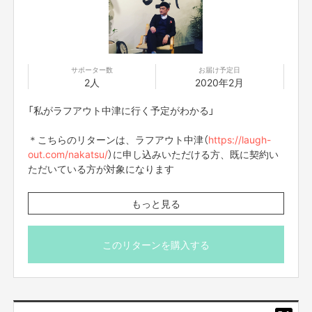
【返品期限】
不良品、発送品間違いの場合は無料で交換させていただきます。到着日から
7日以内に上記問い合わせ先へご連絡ください。それ以上経過しますと返品
をお受け出来ない場合がございます。※サポーターのご都合によるキャンセ
ル・返品・交換はお受けできません。
サポーター数
お届け予定日
2人
2020年2月
【返品送料】
「私がラフアウト中津に行く予定がわかる」
不良品、発送商品間違いの場合、着払いにて対応いたします。
＊こちらのリターンは、ラフアウト中津（
https://laugh-
out.com/nakatsu/
）に申し込みいただける方、既に契約い
ただいている方が対象になります
もっと見る
このリターンを購入する
購入して頂いたら 私がラフアウト中津にいく予定メール
が届きます。
その予定を合わせて、