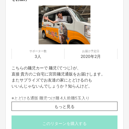
また、外でのお食事含めて13時〜16時くらいまでの搾り
待ちの間、天橋立観光など自由行動。
蔵に戻られてから20分の作業時間で瓶詰め&ラベル貼り
場所 与謝娘酒造
http://yosamusume.com
サポーター数
お届け予定日
集合 梅田プラザモータープール
3人
2020年2月
https://www.google.co.jp/amp/s/www.bushikaku.net/art
icle/amp/43557/
こちらの麺児カーで 麺児（てつじ）が、
直接 貴方のご自宅に宮田麺児通販をお届けします。
※スケジュール
またサプライズでお友達の家にとどけるのも
9時45分集合
いいんじゃないんでしょうか？知らんけど。
10時出発
梅田プラザモータープール
※とどける通販 麺児つけ麺 4人前麺5玉入り
12時30 与謝娘酒造到着/袋搾り体験
4277円 1箱
もっと見る
13時 お昼 自由行動
※ 届け先 大阪市内から 車で1時間前後以内で
15時 完成予定
お願いします。
20時 大阪戻り予定
※ 場所 日時 要相談。
このリターンを購入する
※ お問い合わせはシルクハットメールにて