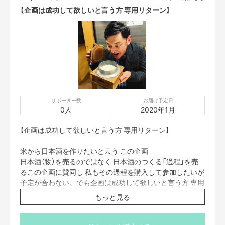
丹文窯 tanbungama.com
【企画は成功して欲しいと言う方 専用リターン】
※焼き上がり次第 発送
※現地集合 現地解散ok
希望の方ご連絡ください
※昼ご飯 体験料 別途
現地精算
※集合場所 梅田プラザモータープール
https://www.google.co.jp/amp/s/www.bushikaku.net/art
icle/amp/43557/
サポーター数
お届け予定日
0人
2020年1月
【企画は成功して欲しいと言う方 専用リターン】
米から日本酒を作りたいと云う この企画
日本酒（物）を売るのではなく 日本酒のつくる「過程」を売
るこの企画に賛同し 私もその過程を購入して参加したいが
予定が合わない。でも企画は成功して欲しいと言う方 専用
リターンです。
もっと見る
そう貴方の支援ありがたく受け取ります。
この「ご恩」一生わすれません。
感謝。