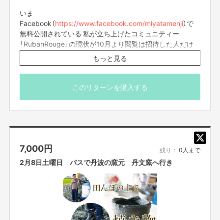
いま
Facebook（
https://www.facebook.com/miyatamenji
）で
無料公開されている 私が立ち上げたコミュニティー
「RubanRouge」の現状が10月より閲覧は招待した人だけ
が観れるようになってます。
もっと見る
コミュニティーの現状や進行形の企画 収支報告までコミュ
ニティーの全てが観れる 秘密のサイト（RubanRouge）への
招待メールがとどくリターンです。
このリターンを購入する
Facebookのシステム上 1年契約になります。
毎月500円
10ヶ月 5000円。
このリターンで2020年1月から2020年10月まで 2019の過
7,000
円
去の書き込み
残り：
0人まで
閲覧可能。
2月8日土曜日 バスで丹波の窯元 丹文窯へ行き
⚠Facebookページの為 Facebookアカウントお持ちの方
に限ります。
⚠購入されましたらこちらから友達申請もしくは宮田麺児
に友達申請お願いします。
友達承認後 随時「招待メッセージ」送ります