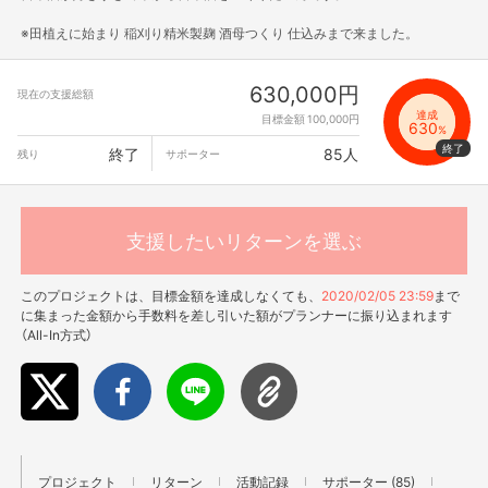
※田植えに始まり 稲刈り精米製麹 酒母つくり 仕込みまで来ました。
630,000円
現在の支援総額
達成
目標金額 100,000円
630
%
終了
85人
残り
サポーター
支援したいリターンを選ぶ
このプロジェクトは、目標金額を達成しなくても、
2020/02/05 23:59
まで
に集まった金額から手数料を差し引いた額がプランナーに振り込まれます
（All-In方式）
プロジェクト
リターン
活動記録
サポーター (85)