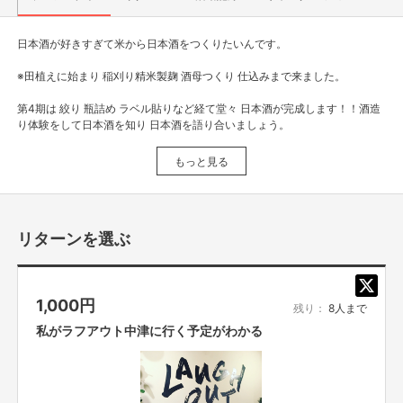
日本酒が好きすぎて米から日本酒をつくりたいんです。
※田植えに始まり 稲刈り精米製麹 酒母つくり 仕込みまで来ました。
第4期は 絞り 瓶詰め ラベル貼りなど経て堂々 日本酒が完成します！！酒造
り体験をして日本酒を知り 日本酒を語り合いましょう。
製造販売元
もっと見る
与謝娘酒造合名会社
酒類販売管理者
西原司朗
リターンを選ぶ
【所在地】
お取引において開示要求があった場合速やかにお答えさせて頂きます。
1,000
円
残り：
8人まで
私がラフアウト中津に行く予定がわかる
【お問合せ先】
お問い合わせは下記のURLのメッセージからご連絡ください。
https://cf.fany.lol/users/message/view/2592