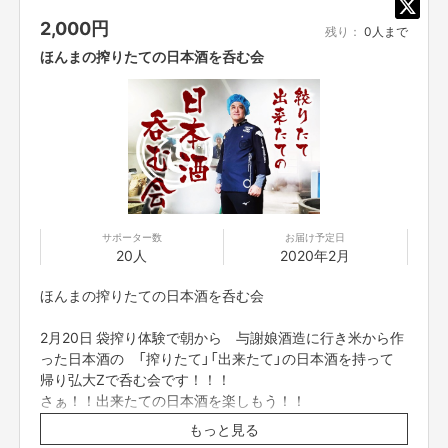
2,000
円
貴方がわたしの隣で作業するもよし 隣で私の作業をみる
残り：
0人まで
もよし 私を話相手にするもよし 私の話相手に貴方がな
ほんまの搾りたての日本酒を呑む会
るもよし です。
同じ時間 同じ空間で 考え事や作業しましょう！
＊こちらのリターンは、ラフアウト中津に申し込みいただ
サポーター数
お届け予定日
20人
2020年2月
ける方、既に契約いただいている方が対象になります
ほんまの搾りたての日本酒を呑む会
・フリーアドレス席20,000円/月(税別）
2月20日 袋搾り体験で朝から 与謝娘酒造に行き米から作
・固定席40,000円/月(税別）
った日本酒の 「搾りたて」「出来たて」の日本酒を持って
帰り弘大Zで呑む会です！！！
詳細はこちら▶️
https://laugh-out.com/nakatsu/
さぁ！！出来たての日本酒を楽しもう！！
＊10：00～19：00 平日限定
もっと見る
※2月20日 21時30分より 2時間程度