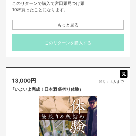
このリターンで購入で宮田麺児つけ麺
10杯買ったことになります。
購入していただくと こちらからご連絡させてもらいます。
もっと見る
その後
10名の方ランダムにあなたの買った つけ麺を「あなたから
（お名前）です」 とプレゼントさせてもらいます。ペイ イッ
このリターンを購入する
ト フォワードならぬ
「メン イット フォワード」
貴方の次のお客さんにつけ麺差し上げてみませんか？
※本店で実施いたします。
13,000
円
帰って来た宮田麺児
残り：
4人まで
06-6484-6676
「いよいよ完成！日本酒 袋搾り体験」
大阪府大阪市中央区東心斎橋1-13-5