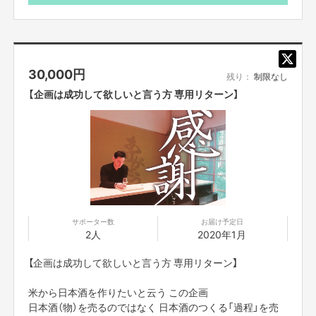
※現地集合現地解散
OK ご連絡下さい
※別購入ですが。
搾りたてのしずく酒の200mlのボトルの瓶詰め体験もでき
ます。
30,000
円
残り：
制限なし
【企画は成功して欲しいと言う方 専用リターン】
サポーター数
お届け予定日
2人
2020年1月
【企画は成功して欲しいと言う方 専用リターン】
米から日本酒を作りたいと云う この企画
日本酒（物）を売るのではなく 日本酒のつくる「過程」を売