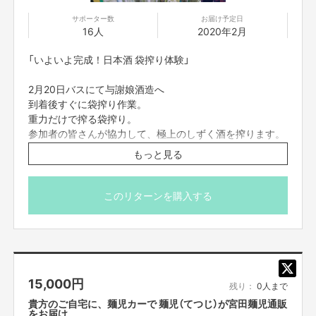
サポーター数
お届け予定日
16人
2020年2月
「いよいよ完成！日本酒 袋搾り体験」
2月20日バスにて与謝娘酒造へ
到着後すぐに袋搾り作業。
重力だけで搾る袋搾り。
参加者の皆さんが協力して、極上のしずく酒を搾ります。
作業時間およそ30分。
もっと見る
その後、蔵にてお昼ご飯
天橋立 まつなみの仕出しのお弁当を蔵のお座敷で。お酒
このリターンを購入する
を酌み交わしながらしずく酒が溜まるのを待ちます。
15:00には約36リッターのしずく酒が搾れます。
15,000
円
搾り待ちの間は
残り：
0人まで
蔵から数分の所にある野菜の駅やSL広場などもお楽しみ頂
貴方のご自宅に、麺児カーで 麺児（てつじ）が宮田麺児通販
けます。
をお届け