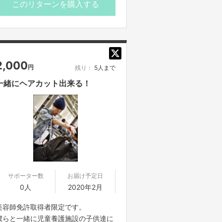
このリターンを購入する
2,000
円
残り：
5人まで
一緒にヘアカット出来る！
サポーター数
お届け予定日
0人
2020年2月
美容師免許取得者限定です。
僕らと一緒に児童養護施設の子供達に