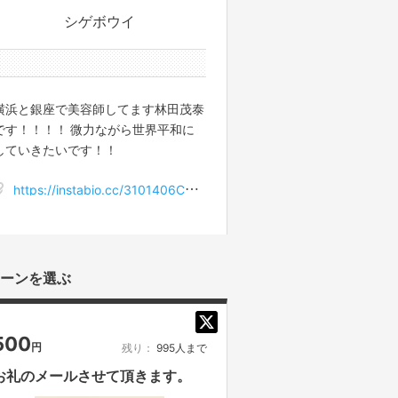
シゲボウイ
5件のサポータ
横浜と銀座で美容師してます林田茂泰
です！！！！ 微力ながら世界平和に
していきたいです！！
https://instabio.cc/3101406C8LORK
ーンを選ぶ
500
円
残り：
995人まで
お礼のメールさせて頂きます。