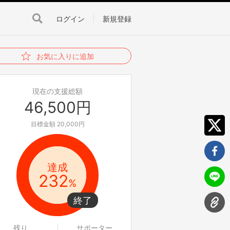
ログイン
新規登録
お気に入りに追加
現在の支援総額
46,500円
目標金額 20,000円
達成
232
%
残り
サポーター