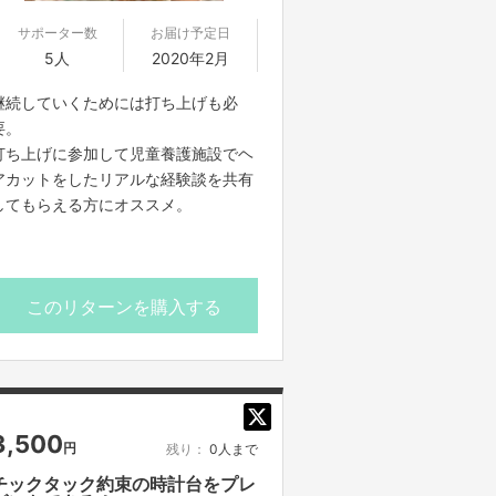
サポーター数
お届け予定日
5人
2020年2月
継続していくためには打ち上げも必
要。
打ち上げに参加して児童養護施設でヘ
アカットをしたリアルな経験談を共有
してもらえる方にオススメ。
このリターンを購入する
3,500
円
残り：
0人まで
チックタック約束の時計台をプレ