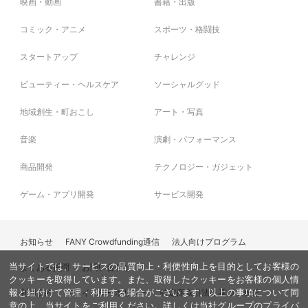
映画・動画
書籍・出版
コミック・アニメ
スポーツ・格闘技
スタートアップ
チャレンジ
ビューティー・ヘルスケア
ソーシャルグッド
地域創生・町おこし
アート・写真
音楽
演劇・パフォーマンス
商品開発
テクノロジー・ガジェット
ゲーム・アプリ開発
サービス開発
お知らせ
FANY Crowdfunding通信
法人向けプログラム
当サイトでは、サービスの品質向上・利便性向上を目的としてお客様の
よくある質問
お問い合わせ
クッキーを取得しています。また、取得したクッキーをお客様の個人情
利用規約
プライバシーポリシー
特定商取引法に基づく表記
報と紐付けて管理・利用する場合がございます。以上の事項について同
意の上、当サイトをご利用ください。詳しくは当社グループの
プライバ