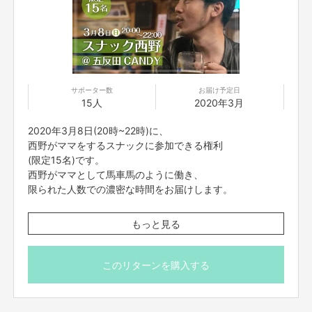
サポーター数
お届け予定日
15人
2020年3月
2020年3月8日(20時~22時)に、
西野がママをするスナックに参加できる権利
(限定15名)です。
西野がママとして馬車馬のように働き、
限られた人数での濃密な時間をお届けします。
お店は東京・五反田にあるスナック『Candy』。
もっと見る
店の住所はリターン購入者様に個別で
メールさせていただきます。
このリターンを購入する