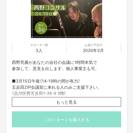
https://salon.jp/1hc1srjr-johu-o7eg-33xn-r8u88p2slizf
サポーター数
お届け予定日
3人
2020年3月
西野亮廣があなたの会社の会議に1時間本気で
参加して、意見を出します。個人事業主も可。
■3月15日午後（14-19時の間が有力）
五反田ZIP会議室に来れる人のみご支援下さい。
（品川区西五反田1-26-9 3階）
この日程以外の調整は出来兼ねますので
もっと見る
ご了承下さい。
各社のお時間はこちらで指定させて頂きます。
このリターンを購入する
■メールでのやりとりの後、法務チェックします。
コンプライアンスに触れる内容であった場合は、