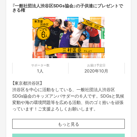
『一般社団法人渋谷区SDGs協会』の子供達にプレゼントで
きる権
サポーター数
お届け予定日
1人
2020年10月
【東京都渋谷区】
渋谷区を中心に活動をしている、一般社団法人渋谷区
SDGs協会のキッズアンバサダーの６人です。SDGsと気候
変動や海の環境問題等を広める活動、街のゴミ拾いを頑張
っています！ご支援よろしくお願いします。
もっと見る
『一般社団法人渋谷区SDGs協会』の子供達6人に、映画『え
んとつ町のプペル』をプレゼントできる権です。