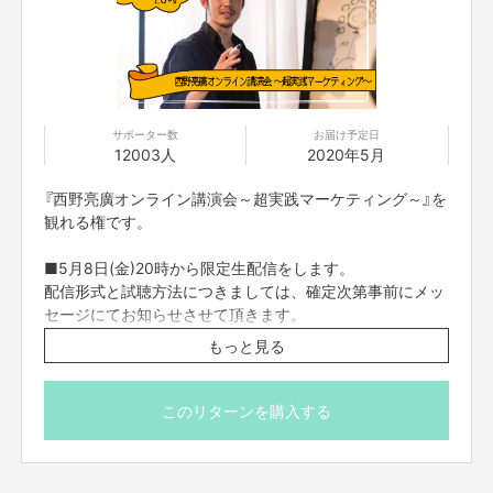
ところで、「映画」というものに関して、前々から少し疑問を持っていまし
た。
サポーター数
お届け予定日
それは、
12003人
2020年5月
「応援シロが用意されていない」
ということです。
『西野亮廣オンライン講演会～超実践マーケティング～』を
友人が命を削って撮った映画を観に行った時に、僕は応援の気持ちとしてチ
観れる権です。
ケット代を余分に払いたかった（制作費の足しにしてもらうか、スタッフさ
んに美味しいものを食べて欲しかった！）のですが、
■5月8日(金)20時から限定生配信をします。
ご存知のとおり、映画のチケット代（一般）は１８００円前後です。
配信形式と試聴方法につきましては、確定次第事前にメッ
アーティストのLIVEでは、グッズを購入することで、アーティストの活動を
セージにてお知らせさせて頂きます。
支援できるのですが、映画には、そういった応援シロが（あまり）用意されて
いません。
もっと見る
■生配信動画は5月10日(日)24時までアーカイブされま
「こんなに素敵な作品を作ってくれてありがとう」という気持ちを、具体的
す。
な形にして贈りたいのに、映画には「贈る方法」がないのです。
それ以降はご覧頂けません。
このリターンを購入する
作品によっては「グッズ」が充実している作品もあるのですが、僕個人的に
は、あまり「モノ」は要りません（※くれぐれも映画のグッズ展開を否定して
■他の方に限定リンクを共有されることは禁止です。
いるわけではありません）。