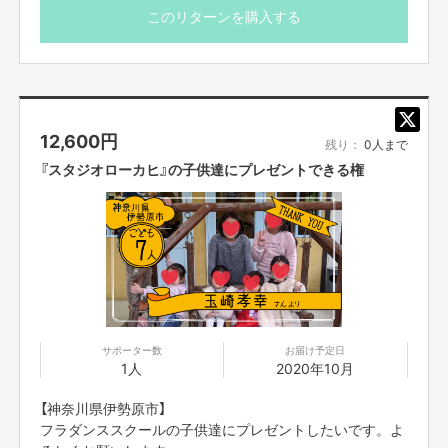
このリターンを購入する
映画公式HPにプレゼント企画のご支援者としてお名前を
掲載させて頂きます。
必ず備考欄に、映画公式HPに掲載をご希望のお名前（※個
人名に限ります）をご記入ください。
12,600
円
※お届け予定日は「目安」です。団体の代表者様と連絡をと
残り：
0人まで
りあって、都合が合うタイミングでお届けします。
『スタジオローカヒ』の子供達にプレゼントできる権
サポーター数
お届け予定日
1人
2020年10月
【神奈川県伊勢原市】
フラダンススクールの子供達にプレゼントしたいです。よ