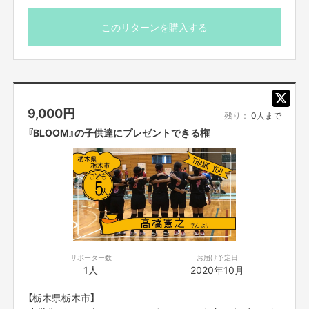
【返品送料】
掲載させて頂きます。
不良品、発送商品間違いの場合、着払いにて対応いたします。
必ず備考欄に、映画公式HPに掲載をご希望のお名前（※個
このリターンを購入する
人名に限ります）をご記入ください。
※お届け予定日は「目安」です。団体の代表者様と連絡をと
りあって、都合が合うタイミングでお届けします。
9,000
円
残り：
0人まで
『BLOOM』の子供達にプレゼントできる権
サポーター数
お届け予定日
1人
2020年10月
【栃木県栃木市】