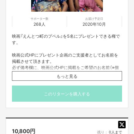
サポーター数
お届け予定日
268人
2020年10月
映画『えんとつ町のプペル』を5名にプレゼントできる権で
す。
映画公式HPにプレゼント企画のご支援者としてお名前を
掲載させて頂きます。
必ず備考欄に、映画公式HPに掲載をご希望のお名前（※個
人名に限ります）をご記入ください。
もっと見る
※プレゼント先はお任せ頂きます。子供団体ではなく、ひ
とり親家庭の団体等に贈られることもあります。
このリターンを購入する
※プレゼント先への支援者の方のお名前のご案内ができか
ねます。
※お届け予定日は「目安」です。団体の代表者様と連絡をと
りあって、都合が合うタイミングでお届けします。
10,800
円
残り：
0人まで