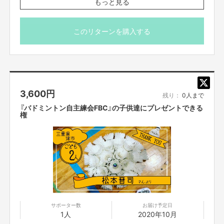
もっと見る
② リターン購入後に出てくる「備考欄」に、「贈り主」の名前を記入（※プレ
ゼントを受け取る子供達にお伝えする名前です。この名前はリターンの
※プレゼント先はお任せ頂きます。子供団体ではなく、ひ
「SOLD OUT画面」にも表記されますので、ニックネームでも可。特に指定
とり親家庭の団体等に贈られることもあります。
このリターンを購入する
がなければ、リターン購入者様の本名になります）
※プレゼント先への支援者の方のお名前のご案内ができか
③ 子供コミュニティーサイドから、御礼のメッセージなどがあれば、後
ねます。
日、お繋ぎします。
※お届け予定日は「目安」です。団体の代表者様と連絡をと
プレゼントする前売り券は、プレゼント用に作ったオリジナル封筒に入れ
りあって、都合が合うタイミングでお届けします。
て、可能な限り〝西野が手渡しで〟コミュニティーの代表者様にお渡ししに
行こうかと考えております。
3,600
円
残り：
0人まで
『バドミントン自主練会FBC』の子供達にプレゼントできる
権
サポーター数
お届け予定日
1人
2020年10月