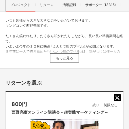
プロジェクト
リターン
活動記録
サポーター (13315)
いつも皆様から大きな大きな力をいただいております。
キングコング西野亮廣です。
たくさん笑われたり、たくさん叩かれたりしながら、長い長い準備期間を経
て、
いよいよ今年の１２月に映画『えんとつ町のプペル』が公開となります。
８年前に一人で描き始めた『えんとつ町のプペル』は、気がつけば僕一人の
作品ではなくなり、今や、多くの挑戦者の希望となっています。
もっと見る
その灯を消すわけにはいかず、今日も、せっせと映画『えんとつ町のプペ
ル』と向き合っています。
これほど強く「負けたくないな」と思った勝負は初めてかもしれません。
リターンを選ぶ
800
円
残り：
制限なし
西野亮廣オンライン講演会～超実践マーケティング～