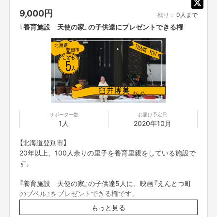
りあって、都合が合うタイミングでお届けします。
※注２
9,000
円
リターンの値段は、様々な事情により大人のサポート・同伴が必要な場合も
残り：
0人まで
考慮して、クラウドファンディングの手数料等を引いた時に「人数×全国の
『養育施設 天使の家』の子供達にプレゼントできる権
映画館対応のチケット代(前売り一般料金)」が残るよう設定しております。
あらかじめご了承ください。
【所在地】
お取引において開示要求があった場合速やかにお答えさせて頂きます。
【お問合せ先】
サポーター数
お届け予定日
お問い合わせは下記のURLのメッセージからご連絡ください。
1人
2020年10月
https://cf.fany.lol/users/message/view/28
【北海道登別市】
20年以上、100人余りの里子を養育里親をしている施設で
【返品期限】
す。
不良品、発送品間違いの場合は無料で交換させていただきます。到着日から
7日以内に上記問い合わせ先へご連絡ください。それ以上経過しますと返品
『養育施設 天使の家』の子供達5人に、映画『えんとつ町
をお受け出来ない場合がございます。※サポーターのご都合によるキャンセ
のプペル』をプレゼントできる権です。
ル・返品・交換はお受けできません。
もっと見る
映画公式HPにプレゼント企画のご支援者としてお名前を