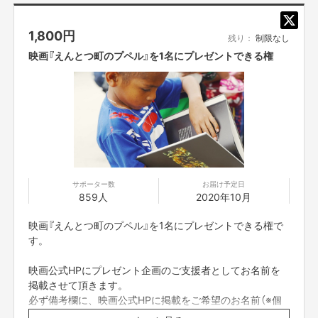
そこで、
「手元に残らない形で、なんとか『支援』できる方法（支援していただける方
法）がないかなぁ」
1,800
円
残り：
制限なし
と考え、「映画（の前売り券）をプレゼントできるようにする」という結論に
至りました。
映画『えんとつ町のプペル』を1名にプレゼントできる権
今回、サッカースクールや、野球チームや、ダンス教室や、習字教室や、児
童発達支援センター……といったコミュニティーに声をかけて、コミュニテ
ィー単位で、映画『えんとつ町のプペル』というプレゼントを受け取ってい
ただくよう手配させていただきました。
サポーター数
お届け予定日
859人
2020年10月
映画『えんとつ町のプペル』を1名にプレゼントできる権で
す。
映画公式HPにプレゼント企画のご支援者としてお名前を
▼ ご支援いただく際の手順は以下の通りです
掲載させて頂きます。
必ず備考欄に、映画公式HPに掲載をご希望のお名前（※個
① リターンの一覧の中から、映画『えんとつ町のプペル』（前売り券）をプ
人名に限ります）をご記入ください。
レゼントしたいコミュニティーを選ぶ。