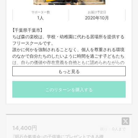
サポーター数
お届け予定日
1人
2020年10月
【千葉県千葉市】
ちば森の楽校は、学校・幼稚園に代わる居場所を提供する
フリースクールです。
誰かに何かを強制されることなく、個人を尊重される環境
のなかで自分たちのしたいように時間を過ごす子どもたち
は、自らの価値や存在意義を自他ともに認められながらの
びのびと成長しています。"
もっと見る
『ちば森の楽校』の子供達8人に、映画『えんとつ町のプペ
ル』をプレゼントできる権です。
このリターンを購入する
映画公式HPにプレゼント企画のご支援者としてお名前を
掲載させて頂きます。
必ず備考欄に、映画公式HPに掲載をご希望のお名前（※個
人名に限ります）をご記入ください。
14,400
円
残り：
0人まで
※お届け予定日は「目安」です。団体の代表者様と連絡をと
『明石合氣道会』の子供達にプレゼントできる権