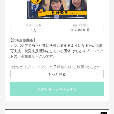
サポーター数
お届け予定日
1人
2020年10月
【北海道室蘭市】
カンボジアで当たり前に学校に通えるようになるための教
育支援、就労支援活動をしている団体 はちどりプロジェク
トの、高校生サークルです。
『はちどりプロジェクト』の子供達3人に、映画『えんとつ
町のプペル』をプレゼントできる権です。
もっと見る
映画『えんとつ町のプペル』公式HP
http://poupelle.com/
映画公式HPにプレゼント企画のご支援者としてお名前を
掲載させて頂きます。
このリターンを購入する
※注１
必ず備考欄に、映画公式HPに掲載をご希望のお名前（※個
映画『えんとつ町のプペル』（前売り券）のプレゼントを受け取って、子供達
と一緒に映画を観に行ってくださる団体（子供コミュニティー）は随時募集し
人名に限ります）をご記入ください。
ております。
応募フォームは、こちら→
https://forms.gle/BxnhqTLwUrnmZe9j6
※お届け予定日は「目安」です。団体の代表者様と連絡をと