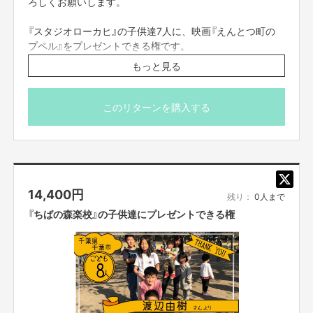
ろしくお願いします。
『スタジオローカヒ』の子供達7人に、映画『えんとつ町の
プペル』をプレゼントできる権です。
もっと見る
映画公式HPにプレゼント企画のご支援者としてお名前を
掲載させて頂きます。
必ず備考欄に、映画公式HPに掲載をご希望のお名前（※個
このリターンを購入する
人名に限ります）をご記入ください。
※お届け予定日は「目安」です。団体の代表者様と連絡をと
りあって、都合が合うタイミングでお届けします。
14,400
円
残り：
0人まで
『ちばの森楽校』の子供達にプレゼントできる権