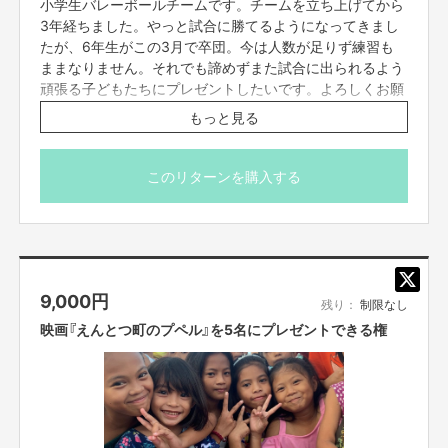
小学生バレーボールチームです。チームを立ち上げてから
3年経ちました。やっと試合に勝てるようになってきまし
たが、6年生がこの3月で卒団。今は人数が足りず練習も
ままなりません。それでも諦めずまた試合に出られるよう
頑張る子どもたちにプレゼントしたいです。よろしくお願
いします。
もっと見る
『BLOOM』の子供達5人に、映画『えんとつ町のプペル』を
プレゼントできる権です。
このリターンを購入する
映画公式HPにプレゼント企画のご支援者としてお名前を
掲載させて頂きます。
必ず備考欄に、映画公式HPに掲載をご希望のお名前（※個
人名に限ります）をご記入ください。
9,000
円
残り：
制限なし
※お届け予定日は「目安」です。団体の代表者様と連絡をと
映画『えんとつ町のプペル』を5名にプレゼントできる権
りあって、都合が合うタイミングでお届けします。