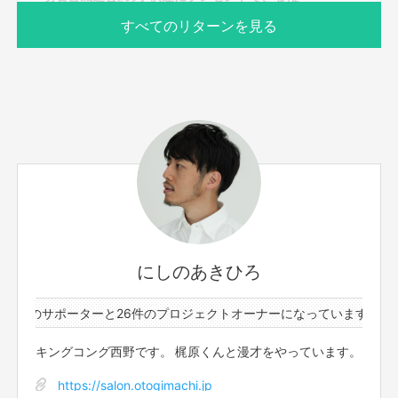
りあって、都合が合うタイミングでお届けします。
すべてのリターンを見る
サポーター数
お届け予定日
1人
2020年10月
【兵庫県明石市】
合氣道は、ハリウッドスターであるスティーブン・セガー
ルが得意とする武道であり、世界中で数多くの人が合氣道
の神秘に取り憑かれ、学んでいます。
にしのあきひろ
合氣道は護身術としてだけでなく、心身の健康づくりのた
めに最適です。心と体の統一を学び天地の氣と交流しまし
6件のサポーターと26件のプロジェクトオーナーになっています。
1
ょう。
もっと見る
明石合氣道会では、朝霧コミセン(あかねが丘学園)で稽古
キングコング西野です。 梶原くんと漫才をやっています。
しています。子どもから大人まで男女問わず、無理なく安
全に稽古ができます。
このリターンを購入する
https://salon.otogimachi.jp