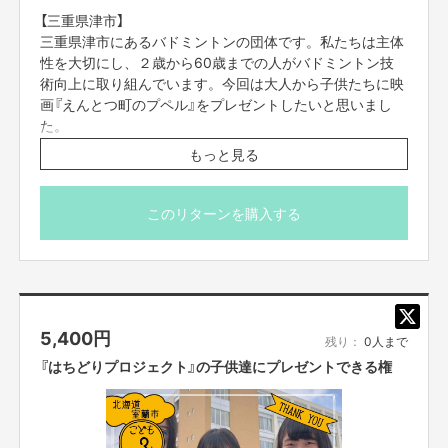
【三重県津市】
‪三重県津市にあるバドミントンの団体です。私たちは主体
性を大切にし、２歳から60歳までの人がバドミントン技
術向上に取り組んでいます。今回は大人から子供たちに映
前例の無い試みですので、まだまだ手探りな部分もあり、ご迷惑をおかけす
画『えんとつ町のプペル』をプレゼントしたいと思いまし
ることもあるかもしれませんが、ここで前例を作って、映画をプレゼントす
る文化が根付き、映画制作に携わる全てのクリエイターの活動の後押しにな
た。
ればいいな、と本気で考えております。
もっと見る
『バドミントン自主練会FBC』の子供達2人に、映画『えんと
最後になりますが、今の僕の正直な想いを一言だけ言わせてください。
つ町のプペル』をプレゼントできる権です。
夢が叶う瞬間を見せて、子供達が夢を見ることができる国にしたいです。
このリターンを購入する
映画公式HPにプレゼント企画のご支援者としてお名前を
応援よろしくお願いします。
掲載させて頂きます。
必ず備考欄に、映画公式HPに掲載をご希望のお名前（※個
西野亮廣（キングコング）
人名に限ります）をご記入ください。
5,400
円
※お届け予定日は「目安」です。団体の代表者様と連絡をと
残り：
0人まで
りあって、都合が合うタイミングでお届けします。
『はちどりプロジェクト』の子供達にプレゼントできる権