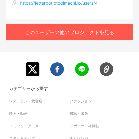
https://letterpot.otogimachi.jp/users/4
『明石合氣道会』の子供達8人に、映画『えんとつ町のプペ
ル』をプレゼントできる権です。
映画公式HPにプレゼント企画のご支援者としてお名前を
掲載させて頂きます。
このユーザーの他のプロジェクトを見る
必ず備考欄に、映画公式HPに掲載をご希望のお名前（※個
人名に限ります）をご記入ください。
※お届け予定日は「目安」です。団体の代表者様と連絡をと
りあって、都合が合うタイミングでお届けします。
カテゴリーから探す
レストラン・飲食店
ファッション
映画・動画
書籍・出版
コミック・アニメ
スポーツ・格闘技
スタートアップ
チャレンジ